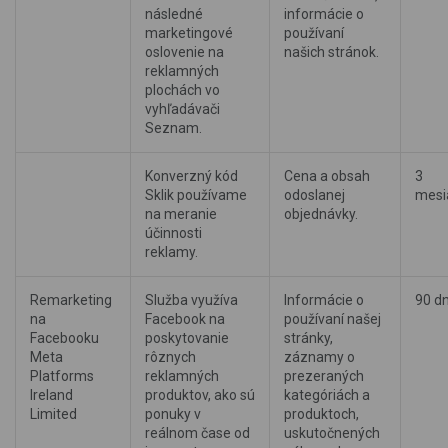
následné
informácie o
marketingové
používaní
oslovenie na
našich stránok.
reklamných
plochách vo
vyhľadávači
Seznam.
Konverzný kód
Cena a obsah
3
Sklik používame
odoslanej
mesi
na meranie
objednávky.
účinnosti
reklamy.
Remarketing
Služba využíva
Informácie o
90 dn
na
Facebook na
používaní našej
Facebooku
poskytovanie
stránky,
Meta
rôznych
záznamy o
Platforms
reklamných
prezeraných
Ireland
produktov, ako sú
kategóriách a
Limited
ponuky v
produktoch,
reálnom čase od
uskutočnených