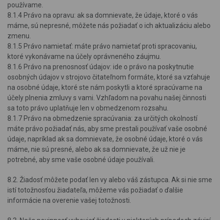
používame.
8.1.4 Právo na opravu: ak sa domnievate, že údaje, ktoré o vás
máme, sú nepresné, môžete nás požiadať o ich aktualizáciu alebo
zmenu.
8.1.5 Právo namietať: máte právo namietať proti spracovaniu,
ktoré vykonávame na účely oprávneného záujmu.
8.1.6 Právo na prenosnosť údajov: ide o právo na poskytnutie
osobných údajov v strojovo čitateľnom formáte, ktoré sa vzťahuje
na osobné údaje, ktoré ste nám poskytli a ktoré spracúvame na
účely plnenia zmluvy s vami. Vzhľadom na povahu našej činnosti
sa toto právo uplatňuje len v obmedzenom rozsahu.
8.1.7 Právo na obmedzenie spracúvania: za určitých okolností
máte právo požiadať nás, aby sme prestali používať vaše osobné
údaje, napríklad ak sa domnievate, že osobné údaje, ktoré o vás
máme, nie sú presné, alebo ak sa domnievate, že už nie je
potrebné, aby sme vaše osobné údaje používali.
8.2. Žiadosť môžete podať len vy alebo váš zástupca. Ak si nie sme
istí totožnosťou žiadateľa, môžeme vás požiadať o ďalšie
informácie na overenie vašej totožnosti.