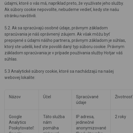
údajmi, ktoré o vás má, napríklad preto, že využívate jeho služby.
Ak súbory cookie nepovolíte, nebudeme vedieť, kedy ste našu
stránku navštívili.
5.2. Ak sa spracúvajú osobné údaje, právnym základom
spracúvania je náš oprávnený záujem. Ak však môžu byť
prepojené s údajmi nášho partnera, právnym základom je súhlas,
ktorý ste udelili, keď ste povolili daný typ súboru cookie. Právnym
základom spracúvania je v prípade používania služby Hotjar váš
súhlas.
5.3 Analytické súbory cookie, ktoré sa nachádzajú na našej
webovej lokalite:
Názov
Účel
Spracúvané
Životnosť
údaje
Google
Táto služba
IP adresa,
2 roky
Analytics
nám
jedinečné
Poskytovateľ:
pomáha
anonymizované