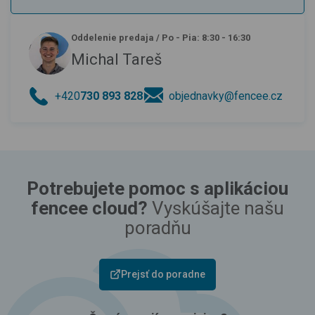
Oddelenie predaja
/
Po - Pia: 8:30 - 16:30
Michal Tareš
+420
730 893 828
objednavky@fencee.cz
Potrebujete pomoc s aplikáciou
fencee cloud?
Vyskúšajte našu
poradňu
Prejsť do poradne