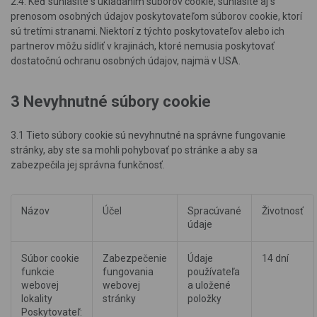
2.4. Keď súhlasíte s ukladaním súborov cookie, súhlasíte aj s
prenosom osobných údajov poskytovateľom súborov cookie, ktorí
sú tretími stranami. Niektorí z týchto poskytovateľov alebo ich
partnerov môžu sídliť v krajinách, ktoré nemusia poskytovať
dostatočnú ochranu osobných údajov, najmä v USA.
3 Nevyhnutné súbory cookie
3.1 Tieto súbory cookie sú nevyhnutné na správne fungovanie
stránky, aby ste sa mohli pohybovať po stránke a aby sa
zabezpečila jej správna funkčnosť.
Názov
Účel
Spracúvané
Životnosť
údaje
Súbor cookie
Zabezpečenie
Údaje
14 dní
funkcie
fungovania
používateľa
webovej
webovej
a uložené
lokality
stránky
položky
Poskytovateľ: