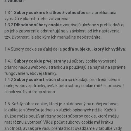
životnosti
:
1.3.1
Súbory cookie s krátkou životnosťou
sa z prehliadača
vymažú v okamihu jeho zatvorenia.
1.3.2
Dlhodobé súbory cookie
zostávajú uložené v prehliadači aj
po jeho zatvorení a odstraňujú sa v závislosti od ich nastavenia,
tzv. životnosti, alebo kým ich manuálne neodstránite.
1.4 Súbory cookie sa ďalej delia
podľa subjektu, ktorý ich vydáva
:
1.4.1
Súbory cookie prvej strany
sú súbory cookie vytvorené
priamo našou webovou stránkou a používajú sa najmä na správne
fungovanie webovej stránky.
1.4.2
Súbory cookie tretích strán
sa ukladajú prostredníctvom
našej webovej stránky, avšak tieto súbory cookie môže spracúvať
a inak využívať tretia strana.
1.5. Každý súbor cookie, ktorý je zakódovaný na našej webovej
lokalite, je súčasťou jednej zo služieb opísaných nižšie. Každá
služba môže používať rôzny počet súborov cookie, ktoré môžu
mať rôznu životnosť. Väčší počet súborov cookie má krátku
životnosť, avšak pre vašu prehľadnosť uvádzame v tabuľke vždy