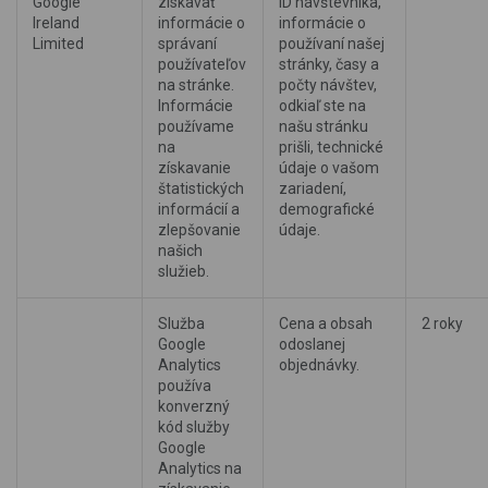
Google
získavať
ID návštevníka,
Ireland
informácie o
informácie o
Limited
správaní
používaní našej
používateľov
stránky, časy a
na stránke.
počty návštev,
Informácie
odkiaľ ste na
používame
našu stránku
na
prišli, technické
získavanie
údaje o vašom
štatistických
zariadení,
informácií a
demografické
zlepšovanie
údaje.
našich
služieb.
Služba
Cena a obsah
2 roky
Google
odoslanej
Analytics
objednávky.
používa
konverzný
kód služby
Google
Analytics na