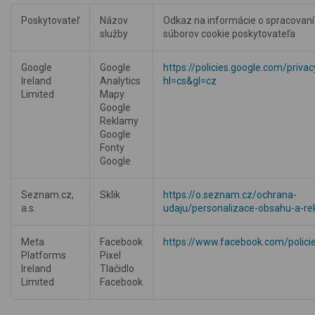
Poskytovateľ
Názov
Odkaz na informácie o spracovaní
služby
súborov cookie poskytovateľa
Google
Google
https://policies.google.com/privac
Ireland
Analytics
hl=cs&gl=cz
Limited
Mapy
Google
Reklamy
Google
Fonty
Google
Seznam.cz,
Sklik
https://o.seznam.cz/ochrana-
a.s.
udaju/personalizace-obsahu-a-re
Meta
Facebook
https://www.facebook.com/polici
Platforms
Pixel
Ireland
Tlačidlo
Limited
Facebook