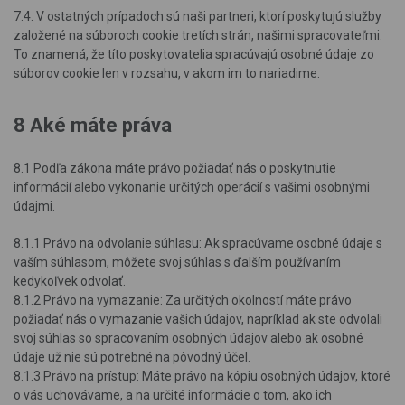
7.4. V ostatných prípadoch sú naši partneri, ktorí poskytujú služby
založené na súboroch cookie tretích strán, našimi spracovateľmi.
To znamená, že títo poskytovatelia spracúvajú osobné údaje zo
súborov cookie len v rozsahu, v akom im to nariadime.
8 Aké máte práva
8.1 Podľa zákona máte právo požiadať nás o poskytnutie
informácií alebo vykonanie určitých operácií s vašimi osobnými
údajmi.
8.1.1 Právo na odvolanie súhlasu: Ak spracúvame osobné údaje s
vaším súhlasom, môžete svoj súhlas s ďalším používaním
kedykoľvek odvolať.
8.1.2 Právo na vymazanie: Za určitých okolností máte právo
požiadať nás o vymazanie vašich údajov, napríklad ak ste odvolali
svoj súhlas so spracovaním osobných údajov alebo ak osobné
údaje už nie sú potrebné na pôvodný účel.
8.1.3 Právo na prístup: Máte právo na kópiu osobných údajov, ktoré
o vás uchovávame, a na určité informácie o tom, ako ich