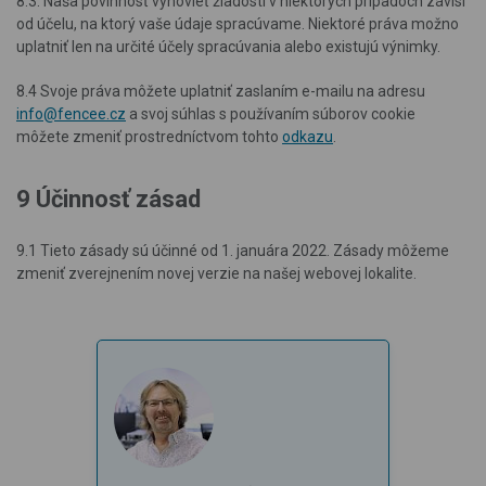
8.3. Naša povinnosť vyhovieť žiadosti v niektorých prípadoch závisí
od účelu, na ktorý vaše údaje spracúvame. Niektoré práva možno
uplatniť len na určité účely spracúvania alebo existujú výnimky.
8.4 Svoje práva môžete uplatniť zaslaním e-mailu na adresu
info@fencee.cz
a svoj súhlas s používaním súborov cookie
môžete zmeniť prostredníctvom tohto
odkazu
.
9 Účinnosť zásad
9.1 Tieto zásady sú účinné od 1. januára 2022. Zásady môžeme
zmeniť zverejnením novej verzie na našej webovej lokalite.