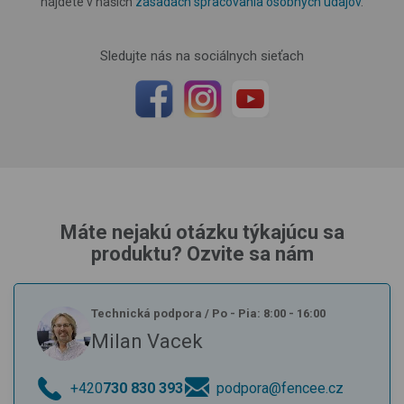
nájdete v našich
zásadách spracovania osobných údajov
.
Sledujte nás na sociálnych sieťach
Máte nejakú otázku týkajúcu sa
produktu? Ozvite sa nám
Technická podpora
/
Po - Pia: 8:00 - 16:00
Milan Vacek
+420
730 830 393
podpora@fencee.cz