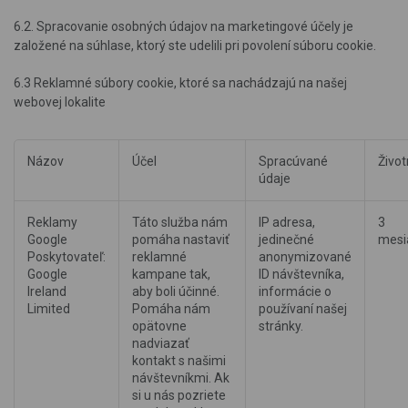
6.2. Spracovanie osobných údajov na marketingové účely je
založené na súhlase, ktorý ste udelili pri povolení súboru cookie.
6.3 Reklamné súbory cookie, ktoré sa nachádzajú na našej
webovej lokalite
Názov
Účel
Spracúvané
Život
údaje
Reklamy
Táto služba nám
IP adresa,
3
Google
pomáha nastaviť
jedinečné
mesi
Poskytovateľ:
reklamné
anonymizované
Google
kampane tak,
ID návštevníka,
Ireland
aby boli účinné.
informácie o
Limited
Pomáha nám
používaní našej
opätovne
stránky.
nadviazať
kontakt s našimi
návštevníkmi. Ak
si u nás pozriete