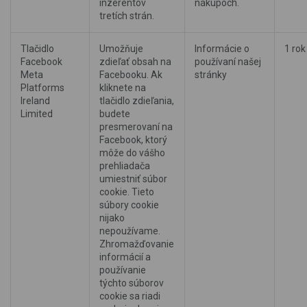
inzerentov
nákupoch.
tretích strán.
Tlačidlo
Umožňuje
Informácie o
1 rok
Facebook
zdieľať obsah na
používaní našej
Meta
Facebooku. Ak
stránky
Platforms
kliknete na
Ireland
tlačidlo zdieľania,
Limited
budete
presmerovaní na
Facebook, ktorý
môže do vášho
prehliadača
umiestniť súbor
cookie. Tieto
súbory cookie
nijako
nepoužívame.
Zhromažďovanie
informácií a
používanie
týchto súborov
cookie sa riadi