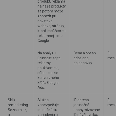
produkt, reklama
na naše produkty
sa potom môže
zobraziť pri
návšteve
webovej stránky,
ktorá je súčasťou
reklamnej siete
Google
Na analýzu
Cena a obsah
3
účinnosti tejto
odoslanej
mesi
reklamy
objednávky.
používame aj
súbor cookie
konverzného
kľúča Google
Ads.
Sklik
Služba
IP adresa,
3
remarketing
zabezpečuje
jedinečné
mesi
Seznam.cz,
identifikáciu
anonymizované
a.s.
zariadenia a
ID návštevníka,