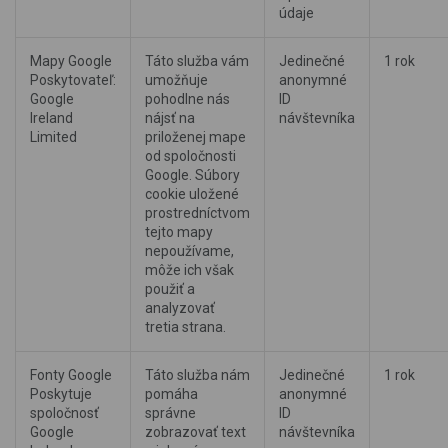
údaje
Mapy Google
Táto služba vám
Jedinečné
1 rok
Poskytovateľ:
umožňuje
anonymné
Google
pohodlne nás
ID
Ireland
nájsť na
návštevníka
Limited
priloženej mape
od spoločnosti
Google. Súbory
cookie uložené
prostredníctvom
tejto mapy
nepoužívame,
môže ich však
použiť a
analyzovať
tretia strana.
Fonty Google
Táto služba nám
Jedinečné
1 rok
Poskytuje
pomáha
anonymné
spoločnosť
správne
ID
Google
zobrazovať text
návštevníka