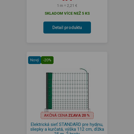
1 m = 2,21 €
SKLADOM VÍCE NEŽ 5 KS
Detail produktu
Nový
-20%
AKČNÁ CENA
ZĽAVA 20 %
Elektrická sieť STANDARD pre hydinu,
sliepky a kurčatá, výška 112 cm, dĺžka
25 m, 2 hroty