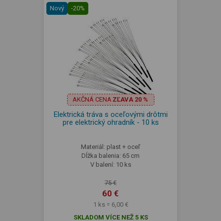
Nový
-20%
AKČNÁ CENA
ZĽAVA 20 %
Elektrická tráva s oceľovými drôtmi
pre elektrický ohradník - 10 ks
Materiál: plast + oceľ
Dĺžka balenia: 65 cm
V balení: 10 ks
75 €
60 €
1 ks = 6,00 €
SKLADOM VÍCE NEŽ 5 KS