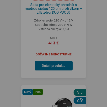
Sada pre elektrický ohradník s
modrou sieťou 120 cm proti vlkom +
LTE zdroj DUO PDC50
Zdroj energie: 230 V ~ / 12 V
Spotreba zdroje 230 V: 9 W
Vstupná energia: 7,5 J
516 €
413 €
DOČASNE NEDOSTUPNÉ
Detail produktu
Nový
-20%
5 J