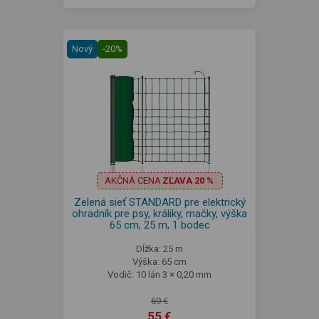
Nový
-20%
AKČNÁ CENA
ZĽAVA 20 %
Zelená sieť STANDARD pre elektrický
ohradník pre psy, králiky, mačky, výška
65 cm, 25 m, 1 bodec
Dĺžka: 25 m
Výška: 65 cm
Vodič: 10 lán 3 × 0,20 mm
69 €
55 €