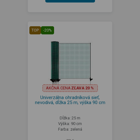
TOP
-20%
AKČNÁ CENA
ZĽAVA 20 %
Univerzálna ohradníková sieť,
nevodivá, dĺžka 25 m, výška 90 cm
Dĺžka: 25 m
Výška: 90 cm
Farba: zelená