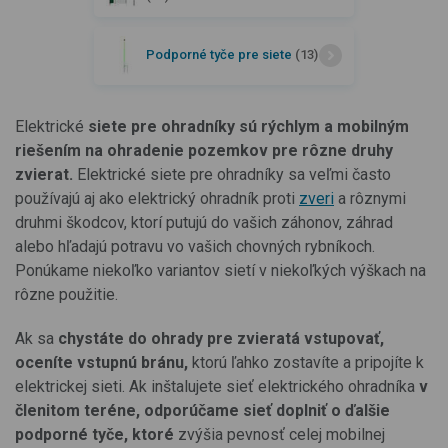
Podporné tyče pre siete
(13)
Elektrické
siete pre ohradníky sú rýchlym a mobilným
riešením na ohradenie pozemkov pre rôzne druhy
zvierat.
Elektrické siete pre ohradníky sa veľmi často
používajú aj ako elektrický ohradník proti
zveri
a rôznymi
druhmi škodcov, ktorí putujú do vašich záhonov, záhrad
alebo hľadajú potravu vo vašich chovných rybníkoch.
Ponúkame niekoľko variantov sietí v niekoľkých výškach na
rôzne použitie.
Ak sa
chystáte do ohrady pre zvieratá vstupovať,
oceníte vstupnú bránu,
ktorú ľahko zostavíte a pripojíte k
elektrickej sieti. Ak inštalujete sieť elektrického ohradníka
v
členitom teréne, odporúčame sieť doplniť o ďalšie
podporné tyče, ktoré
zvýšia pevnosť celej mobilnej