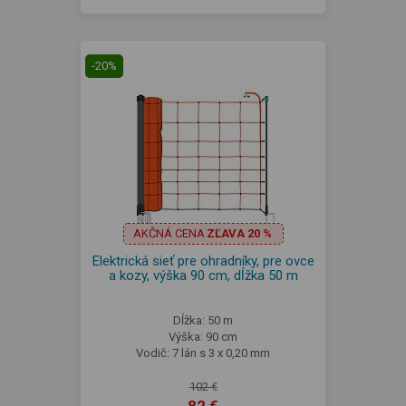
-20%
AKČNÁ CENA
ZĽAVA 20 %
Elektrická sieť pre ohradníky, pre ovce
a kozy, výška 90 cm, dĺžka 50 m
Dĺžka: 50 m
Výška: 90 cm
Vodič: 7 lán s 3 x 0,20 mm
102 €
82 €