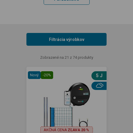
Filtrácia výrobkov
Zobrazené na 21 z 74 produkty
Nový
-20%
5 J
AKČNÁ CENA
ZĽAVA 20 %