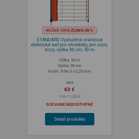
AKČNÁ CENA
ZĽAVA 20 %
STANDARD Vystužená oranžová
elektrická sieť pre ohradníky, pre ovce,
kozy, výška 90 cm, 50 m
Dĺžka: 50 m
Výška: 90 cm
Vodič: 9 lán 3 x 0,20 mm
79 €
63 €
1 m = 1,26 €
DOČASNE NEDOSTUPNÉ
Detail produktu