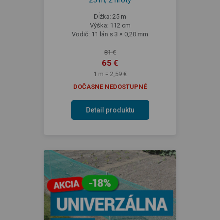
Dĺžka: 25 m
Výška: 112 cm
Vodič: 11 lán s 3 × 0,20 mm
81 €
65 €
1 m = 2,59 €
DOČASNE NEDOSTUPNÉ
Detail produktu