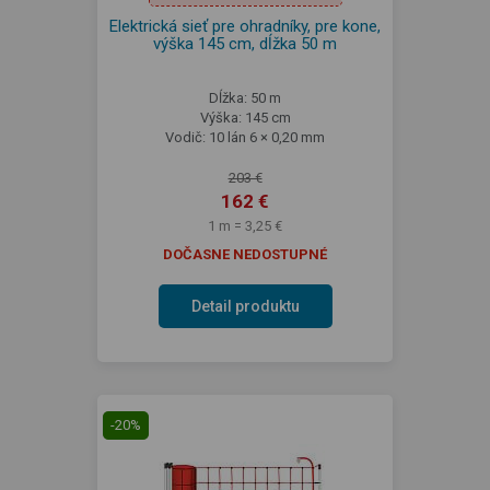
Elektrická sieť pre ohradníky, pre kone,
výška 145 cm, dĺžka 50 m
Dĺžka: 50 m
Výška: 145 cm
Vodič: 10 lán 6 × 0,20 mm
203 €
162 €
1 m = 3,25 €
DOČASNE NEDOSTUPNÉ
Detail produktu
-20%