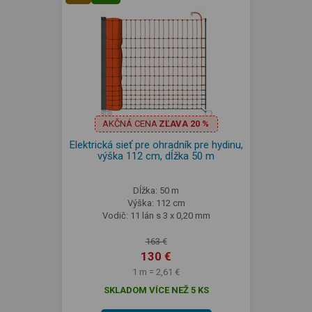
AKČNÁ CENA
ZĽAVA 20 %
Elektrická sieť pre ohradník pre hydinu,
výška 112 cm, dĺžka 50 m
Dĺžka: 50 m
Výška: 112 cm
Vodič: 11 lán s 3 x 0,20 mm
163 €
130 €
1 m = 2,61 €
SKLADOM VÍCE NEŽ 5 KS