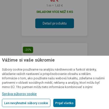
1 m = 1,63 €
SKLADOM VÍCE NEŽ 5 KS
Detail produktu
-20%
Vážime si vaše súkromie
Súbory cookie používame na analýzu návštevnosti a funkcií stránky,
ukladanie vašich nastavení a prispôsobovanie obsahu a reklám.
Informácie o tom, ako používate našu webovú lokalitu, zdieľame s našimi
partnermi v oblasti sociálnych médií, reklamy a analýzy, ktorí môžu byť
mimo EÚ. Títo partneri môžu tieto informácie kombinovať s inými
informáciami, ktoré ste im poskytli alebo ktoré získali v dôsledku vášho
Správa súborov cookie
AKČNÁ CENA
ZĽAVA 20 %
používania ich služieb.
Podrobné informácie
Elektrická sieť pre ohradníky, pre ovce
Len nevyhnutné súbory cookie
Prijať všetko
a kozy 120 cm, dĺžka 50 m