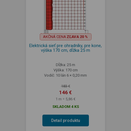
AKČNÁ CENA
ZĽAVA 20 %
Elektrická sieť pre ohradníky, pre kone,
výška 170 cm, dĺžka 25 m
Dĺžka: 25 m
Výška: 170 cm
Vodič: 10 lán 6 × 0,20 mm
183 €
146 €
1 m = 5,86 €
SKLADOM 4 KS
Detail produktu