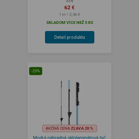
77 €
62 €
1 m = 2,46 €
SKLADOM VÍCE NEŽ 5 KS
Detail produktu
-20%
AKČNÁ CENA
ZĽAVA 20 %
Modrá náhradná sklolaminátová tyč