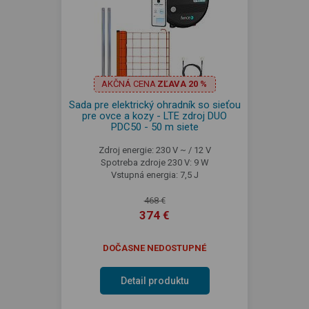
AKČNÁ CENA
ZĽAVA 20 %
Sada pre elektrický ohradník so sieťou
pre ovce a kozy - LTE zdroj DUO
PDC50 - 50 m siete
Zdroj energie: 230 V ~ / 12 V
Spotreba zdroje 230 V: 9 W
Vstupná energia: 7,5 J
468 €
374 €
DOČASNE NEDOSTUPNÉ
Detail produktu