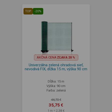
TOP
-20%
AKČNÁ CENA
ZĽAVA 20 %
Univerzálna zelená ohradová sieť,
nevodivá FIX, dĺžka 15 m, výška 90 cm
Dĺžka: 15 m
Výška: 90 cm
Farba: zelená
44,70 €
35,75 €
1 m = 2,38 €