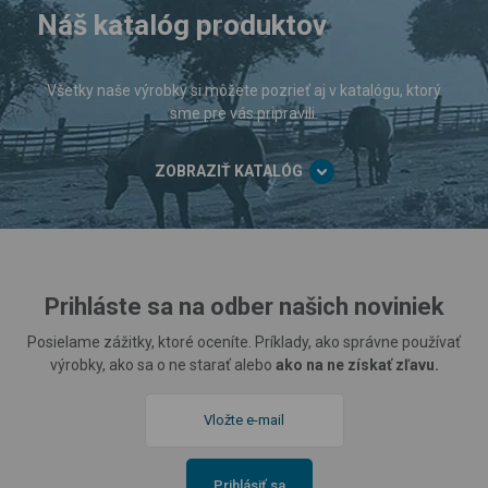
Náš katalóg produktov
Všetky naše výrobky si môžete pozrieť aj v katalógu, ktorý
sme pre vás pripravili.
ZOBRAZIŤ KATALÓG
Prihláste sa na odber našich noviniek
Posielame zážitky, ktoré oceníte. Príklady, ako správne používať
výrobky, ako sa o ne starať alebo
ako na ne získať zľavu.
Prihlásiť sa