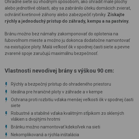
Ohradné siete sú vhodným spôsobom, ako ohradiť malé plochy
alebo jednotlivé oblasti, aby sa zabránilo úteku domácich zvierat,
ochrániť kvetinové záhony alebo zabezpečiť rybníky.
Získajte
rýchly a jednoduchý prístup do záhrady, kempu a na pastviny.
Bránu možno bez námahy zakomponovať do oplotenia na
ľubovoľnom mieste a možno ju dokonca dodatočne namontovať
na existujúce ploty. Malá veľkosť ôk v spodnej časti siete a pevne
zvarené spoje zaručujú maximálnu bezpečnosť.
Vlastnosti nevodivej brány s výškou 90 cm:
Rýchly a bezpečný prístup do ohradeného priestoru
Ideálna pre hraničné ploty v záhrade a v kempe
Ochrana proti rozbitiu vďaka menšej veľkosti ôk v spodnej časti
siete
Robustné a stabilné vďaka kvalitným stĺpikom zo sklených
vlákien s dvojitými hrotmi
Bránku možno namontovať kdekoľvek na sieti
Nekomplikovaná a rýchla inštalácia