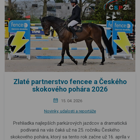
Zlaté partnerstvo fencee a Českého
skokového pohára 2026
15. 04. 2026
Novinky, udalosti a reportáže
Prehliadka najlepších parkúrových jazdcov a dramatická
podívaná na vás čaká už na 25. ročníku Českého
skokového pohára, ktorý sa tento rok začne už 16. apríla v