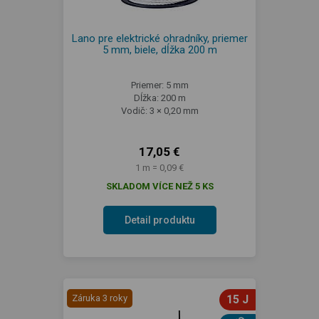
Lano pre elektrické ohradníky, priemer
5 mm, biele, dĺžka 200 m
Priemer: 5 mm
Dĺžka: 200 m
Vodič: 3 × 0,20 mm
17,05 €
1 m = 0,09 €
SKLADOM VÍCE NEŽ 5 KS
Detail produktu
Záruka 3 roky
15 J