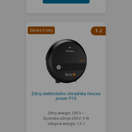
Záruka 3 roky
1 J
Zdroj elektrického ohradníka fencee
power P10
Zdroj energie: 230 V ~
Spotreba zdroje 230 V: 3 W
Vstupná energia: 1,3 J