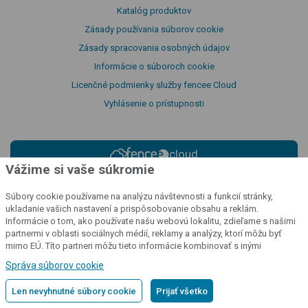
Katalóg produktov
Zásady používania súborov cookie
Zásady spracovania osobných údajov
Informácie o súboroch cookie
Licenčné podmienky služby fencee Cloud
Vyhlásenie o prístupnosti
cloud
Vážime si vaše súkromie
Sledujte svoje ohrady
odkiaľkoľvek
Súbory cookie používame na analýzu návštevnosti a funkcií stránky,
ukladanie vašich nastavení a prispôsobovanie obsahu a reklám.
Informácie o tom, ako používate našu webovú lokalitu, zdieľame s našimi
Prihlásiť sa do cloudu
partnermi v oblasti sociálnych médií, reklamy a analýzy, ktorí môžu byť
mimo EÚ. Títo partneri môžu tieto informácie kombinovať s inými
informáciami, ktoré ste im poskytli alebo ktoré získali v dôsledku vášho
Správa súborov cookie
používania ich služieb.
Podrobné informácie
Len nevyhnutné súbory cookie
Prijať všetko