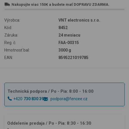
Nakupujte viac
150€
a budete mať
DOPRAVU ZDARMA
.
Výrobca:
VNT electronics s.r.o.
Kód:
8452
Záruka:
24 mesiacu
Reg. č:
FAA-00315
Hmotnosť bal:
3000 g
EAN:
8595221019785
Technická podpora
/ Po - Pia: 8:00 - 16:00
+420
730 830 393
podpora@fencee.cz
Oddelenie predaja
/ Po - Pia: 8:30 - 16:30