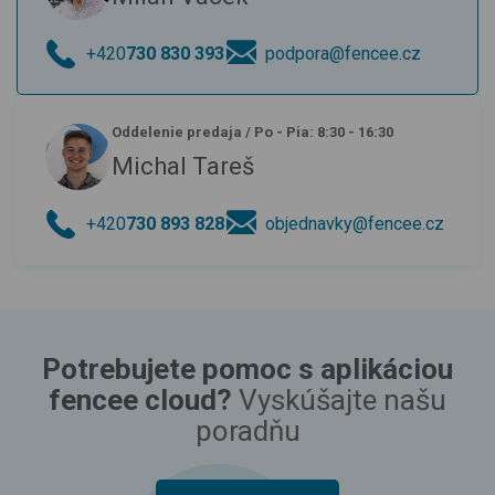
+420
730 830 393
podpora@fencee.cz
Oddelenie predaja
/
Po - Pia: 8:30 - 16:30
Michal Tareš
+420
730 893 828
objednavky@fencee.cz
Potrebujete pomoc s aplikáciou
fencee cloud?
Vyskúšajte našu
poradňu