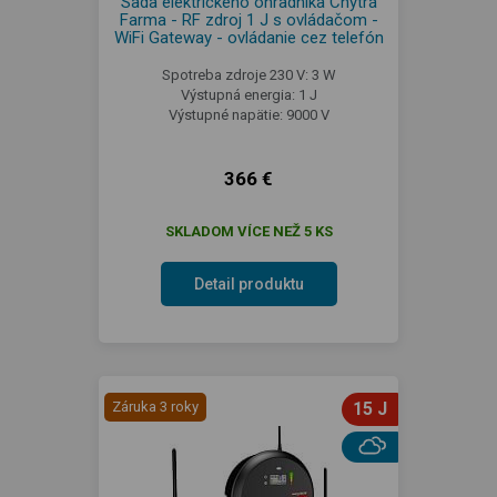
Sada elektrického ohradníka Chytrá
Farma - RF zdroj 1 J s ovládačom -
WiFi Gateway - ovládanie cez telefón
Spotreba zdroje 230 V: 3 W
Výstupná energia: 1 J
Výstupné napätie: 9000 V
366 €
SKLADOM VÍCE NEŽ 5 KS
Detail produktu
Záruka 3 roky
15 J