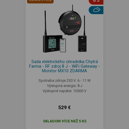
8 J
Sada elektrického ohradníka Chytrá
Farma - RF zdroj 8 J - WiFi Gateway -
Monitor MX10 ZDARMA
Spotreba zdroje 230 V: 6 - 11 W
Výstupná energia: 8 J
Výstupné napätie: 10500 V
529 €
SKLADOM VÍCE NEŽ 5 KS