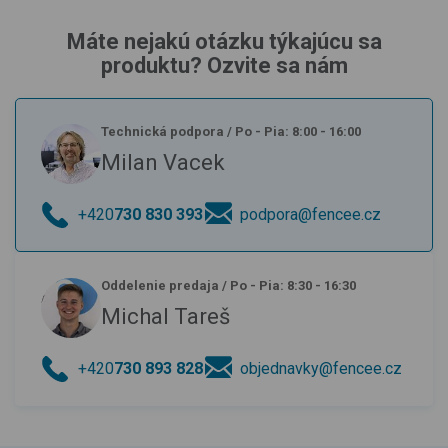
Máte nejakú otázku týkajúcu sa
produktu? Ozvite sa nám
Technická podpora
/
Po - Pia: 8:00 - 16:00
Milan Vacek
+420
730 830 393
podpora@fencee.cz
Oddelenie predaja
/
Po - Pia: 8:30 - 16:30
Michal Tareš
+420
730 893 828
objednavky@fencee.cz