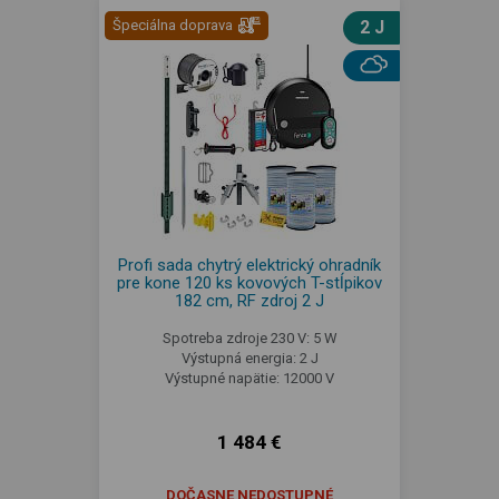
Špeciálna doprava
2 J
Profi sada chytrý elektrický ohradník
pre kone 120 ks kovových T-stĺpikov
182 cm, RF zdroj 2 J
Spotreba zdroje 230 V: 5 W
Výstupná energia: 2 J
Výstupné napätie: 12000 V
1 484 €
DOČASNE NEDOSTUPNÉ