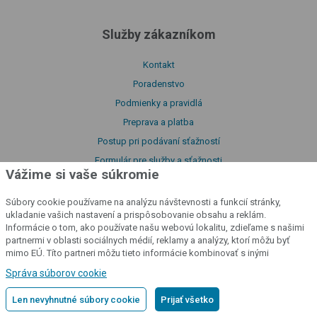
Služby zákazníkom
Kontakt
Poradenstvo
Podmienky a pravidlá
Preprava a platba
Postup pri podávaní sťažností
Formulár pre služby a sťažnosti
Vážime si vaše súkromie
Odstúpenie od zmluvy
Výhody produktov fencee
Súbory cookie používame na analýzu návštevnosti a funkcií stránky,
ukladanie vašich nastavení a prispôsobovanie obsahu a reklám.
Funkcie a vlastnosti výrobku
Informácie o tom, ako používate našu webovú lokalitu, zdieľame s našimi
Pravidlá triedenia tovaru
partnermi v oblasti sociálnych médií, reklamy a analýzy, ktorí môžu byť
mimo EÚ. Títo partneri môžu tieto informácie kombinovať s inými
Pravidlá uverejňovania recenzií
informáciami, ktoré ste im poskytli alebo ktoré získali v dôsledku vášho
Správa súborov cookie
používania ich služieb.
Podrobné informácie
Dôležité odkazy
Len nevyhnutné súbory cookie
Prijať všetko