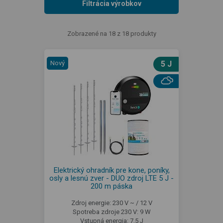
Filtrácia výrobkov
Zobrazené na 18 z 18 produkty
Nový
5 J
Elektrický ohradník pre kone, poníky,
osly a lesnú zver - DUO zdroj LTE 5 J -
200 m páska
Zdroj energie: 230 V ~ / 12 V
Spotreba zdroje 230 V: 9 W
Vstupná energia: 7,5 J