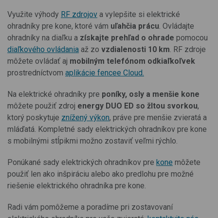
Využite výhody
RF zdrojov
a vylepšite si elektrické
ohradníky pre kone, ktoré vám
uľahčia prácu
. Ovládajte
ohradníky na diaľku a
získajte prehľad o ohrade
pomocou
diaľkového ovládania
až zo
vzdialenosti 10 km
. RF zdroje
môžete ovládať aj
mobilným telefónom odkiaľkoľvek
prostredníctvom
aplikácie fencee Cloud.
Na elektrické ohradníky pre
poníky, osly a menšie kone
môžete použiť zdroj
energy DUO ED
so žltou svorkou
,
ktorý poskytuje
znížený výkon
, práve pre menšie zvieratá a
mláďatá. Kompletné sady elektrických ohradníkov pre kone
s mobilnými stĺpikmi možno zostaviť veľmi rýchlo.
Ponúkané sady elektrických ohradníkov pre
kone
môžete
použiť len ako inšpiráciu alebo ako predlohu pre možné
riešenie elektrického ohradníka pre kone.
Radi vám pomôžeme a poradíme pri zostavovaní