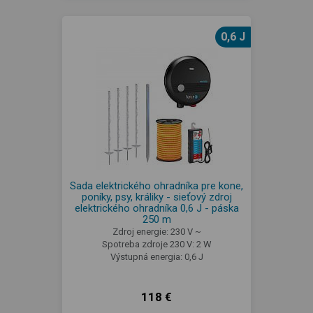
0,6 J
Sada elektrického ohradníka pre kone,
poníky, psy, králiky - sieťový zdroj
elektrického ohradníka 0,6 J - páska
250 m
Zdroj energie: 230 V ~
Spotreba zdroje 230 V: 2 W
Výstupná energia: 0,6 J
118 €