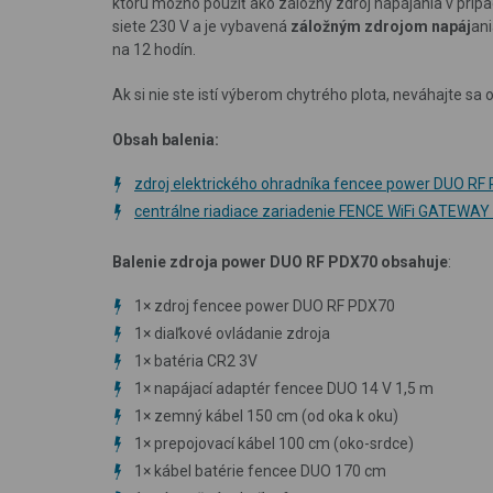
ktorú možno použiť ako záložný zdroj napájania v príp
siete 230 V a je vybavená
záložným zdrojom napáj
ani
na 12 hodín.
Ak si nie ste istí výberom chytrého plota, neváhajte sa 
Obsah balenia:
zdroj elektrického ohradníka fencee power DUO RF
centrálne riadiace zariadenie FENCE WiFi GATEWA
Balenie zdroja power DUO RF PDX70 obsahuje
:
1×
zdroj fencee power DUO RF PDX70
1×
diaľkové ovládanie zdroja
1×
batéria CR2 3V
1×
napájací adaptér fencee DUO 14 V 1,5 m
1×
zemný kábel 150 cm (od oka k oku)
1×
prepojovací kábel 100 cm (oko-srdce)
1×
kábel batérie fencee DUO 170 cm