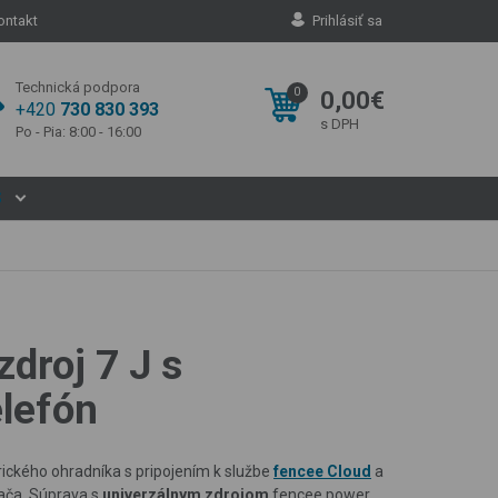
ontakt
Prihlásiť sa
Technická podpora
0
0,00€
+420
730 830 393
s DPH
Po - Pia: 8:00 - 16:00
S
droj 7 J s
elefón
rického ohradníka s pripojením k službe
fencee Cloud
a
tača. Súprava s
univerzálnym zdrojom
fencee power