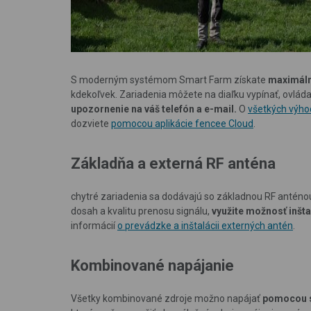
S moderným systémom Smart Farm získate
maximáln
kdekoľvek. Zariadenia môžete na diaľku vypínať, ovlád
upozornenie na váš telefón a e-mail.
O
všetkých výho
dozviete
pomocou aplikácie fencee Cloud
.
Základňa a externá RF anténa
chytré zariadenia sa dodávajú so základnou RF anténo
dosah a kvalitu prenosu signálu,
využite možnosť inšt
informácií
o prevádzke a inštalácii externých antén
.
Kombinované napájanie
Všetky kombinované zdroje možno napájať
pomocou s