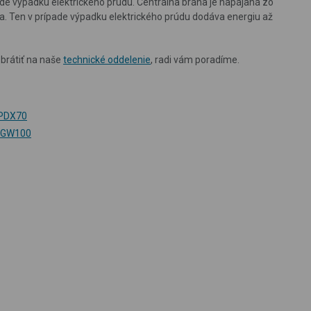
ade výpadku elektrického prúdu. Centrálna brána je napájaná zo
a. Ten v prípade výpadku elektrického prúdu dodáva energiu až
obrátiť na naše
technické oddelenie
, radi vám poradíme.
 PDX70
Y GW100