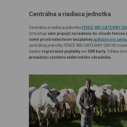
Centrálna a riadiaca jednotka
Centrálna a riadiaca jednotka
FENCE WiFi GATEWAY G
Umožňuje
vám pripojiť zariadenia do cloudu fencee 
svete
prostredníctvom bezplatnej
aplikácie pre zari
centrálnej jednotky FENCE WiFi GATEWAY GW100 môž
žiadne
registračné poplatky
ani
SIM karty.
Vďaka tom
prevádzku systému elektrického ohradníka.