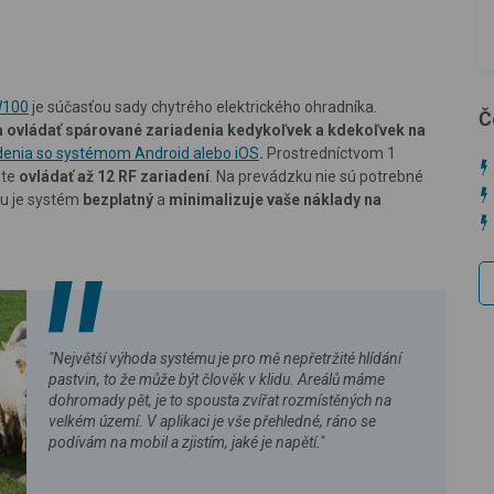
W100
je súčasťou sady chytrého elektrického ohradníka.
Č
a
ovládať spárované zariadenia kedykoľvek a kdekoľvek na
adenia so systémom Android alebo iOS
.
Prostredníctvom 1
ete
ovládať až 12 RF zariadení
. Na prevádzku nie sú potrebné
u je systém
bezplatný
a
minimalizuje vaše náklady na
"Největší výhoda systému je pro mě nepřetržité hlídání
pastvin, to že může být člověk v klidu. Areálů máme
dohromady pět, je to spousta zvířat rozmístěných na
velkém území. V aplikaci je vše přehledné, ráno se
podívám na mobil a zjistím, jaké je napětí."