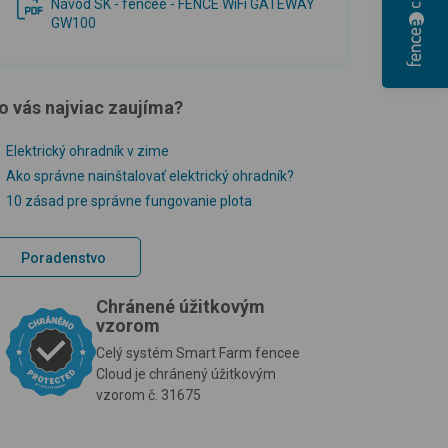
Návod SK - fencee - FENCE WiFi GATEWAY
GW100
o vás najviac zaujíma?
Elektrický ohradník v zime
Ako správne nainštalovať elektrický ohradník?
10 zásad pre správne fungovanie plota
Poradenstvo
Chránené úžitkovým
vzorom
Celý systém Smart Farm fencee
Cloud je chránený úžitkovým
vzorom č. 31675