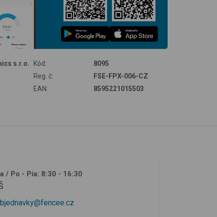
Teraz na
Stiahnuť v
ics s.r.o.
Kód:
8095
Reg. č:
FSE-FPX-006-CZ
EAN:
8595221015503
ja
/ Po - Pia: 8:30 - 16:30
š
bjednavky@fencee.cz