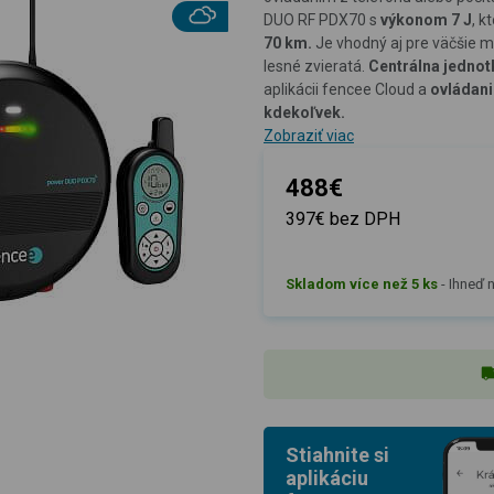
DUO RF PDX70 s
výkonom 7 J
, k
70 km.
Je vhodný aj pre väčšie me
lesné zvieratá.
Centrálna jednot
aplikácii fencee Cloud a
ovládani
kdekoľvek.
Zobraziť viac
488€
397€ bez DPH
Skladom více než 5 ks
-
Ihneď n
Stiahnite si
aplikáciu