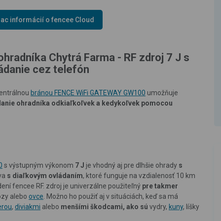
iac informácií o fencee Cloud
hradníka Chytrá Farma - RF zdroj 7 J s
ádanie cez telefón
centrálnou
bránou FENCE WiFi GATEWAY GW100
umožňuje
danie ohradníka odkiaľkoľvek a kedykoľvek pomocou
0
s výstupným výkonom
7 J
je vhodný aj pre dlhšie ohrady
s
áva
s diaľkovým ovládaním
, ktoré funguje na vzdialenosť 10 km
ní fencee RF. zdroj je univerzálne použiteľný
pre takmer
kozy alebo
ovce
. Možno ho použiť aj v situáciách, keď sa má
erou
,
diviakmi
alebo
menšími škodcami, ako sú
vydry,
kuny
, líšky