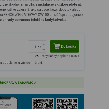
torý je vhodný aj na dlhšie
inštalácie s dĺžkou plotu až
nej citlivé zvieratá, ako sú ovce, kozy, dobytok alebo
ka
FENCE WiFi GATEWAY GW100 umožňuje pripojenie k
e ohrady
pomocou telefónu kedykoľvek a
Do košíka
ks
+ recyklačný poplatok 0.30 €
a odoslanie, u vás do 1 - 3 dní.
DOPRAVA ZADARMO