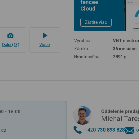
fencee
Cloud
Zistite viac
Výrobca:
VNT electron
Další (13)
Video
Záruka:
36 mesiace
Hmotnosť bal:
2891 g
Oddelenie preda
:00 - 16:00
Michal Tare
+420
730 893 828
o
.cz