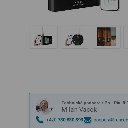
Technická podpora
/ Po - Pia: 8
Milan Vacek
+420
730 830 393
podpora@fencee