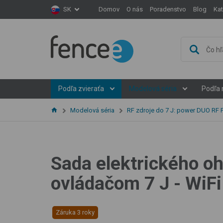
Domov
O nás
Poradenstvo
Blog
Ka
SK
Podľa zvieraťa
Modelová séria
Podľa 
Modelová séria
RF zdroje do 7 J: power DUO RF
Sada elektrického oh
ovládačom 7 J - WiFi
Záruka 3 roky