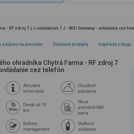
a - RF zdroj 7 J s ovládačom 7 J - WiFi Gateway - ovládanie cez tel
y a súbory na prevzatie
Súvisiace produkty
Inšpirácia z blogu
ého ohradníka Chytrá Farma - RF zdroj 7
 ovládanie cez telefón
Aktuálne
Cloudové
informácie
pripojenie
Nie je
Dosah až 10
potrebná SIM
km
karta
Battery
Diaľkové
management
ovládanie