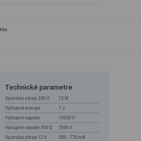
efón
Technické parametre
Spotreba zdroje 230 V
12 W
Výstupná energia
7 J
Výstupné napätie
10500 V
Výstupné napätie 500 Ω
7500 V
Spotreba zdroje 12 V
300 - 770 mA