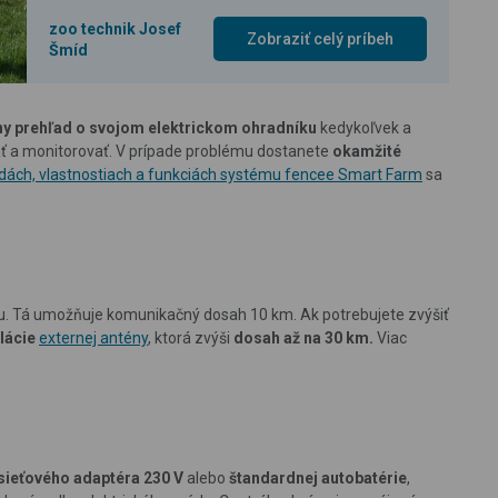
zoo technik Josef
Zobraziť celý príbeh
Šmíd
y prehľad o svojom elektrickom ohradníku
kedykoľvek a
ať a monitorovať. V prípade problému dostanete
okamžité
dách, vlastnostiach a funkciách systému fencee Smart Farm
sa
u. Tá umožňuje komunikačný dosah 10 km. Ak potrebujete zvýšiť
alácie
externej antény
, ktorá zvýši
dosah až na 30 km.
Viac
ieťového adaptéra 230 V
alebo
štandardnej autobatérie
,