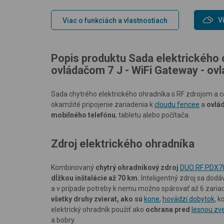
V
Viac o funkciách a vlastnostiach
Popis produktu Sada elektrického o
ovládačom 7 J - WiFi Gateway - ovl
Sada chytrého elektrického ohradníka s RF zdrojom a 
okamžité pripojenie zariadenia k
cloudu fencee
a
ovlá
mobilného telefónu
, tabletu alebo počítača.
Zdroj elektrického ohradníka
Kombinovaný
chytrý ohradníkový zdroj
DUO RF PDX7
dĺžkou inštalácie až 70 km.
Inteligentný zdroj sa dod
a v prípade potreby k nemu možno spárovať až 6 zariade
všetky druhy zvierat, ako sú
kone
,
hovädzí dobytok
, 
elektrický ohradník použiť ako
ochrana pred
lesnou zv
a bobry.