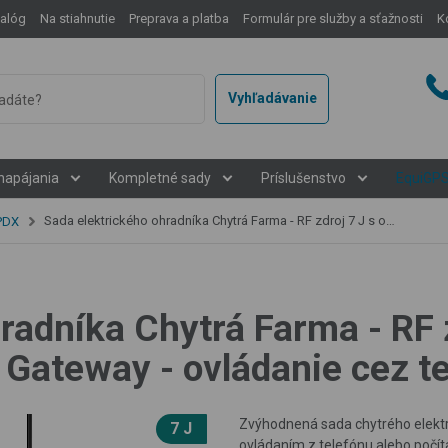
talóg
Na stiahnutie
Preprava a platba
Formulár pre služby a sťažnosti
K
Vyhľadávanie
napájania
Kompletné sady
Príslušenstvo
EquiGP
Sada elektrického ohradníka Chytrá Farma - RF zdroj 7 J s ovládačom 7 J - WiFi Gateway - ovládanie cez telefón
 PDX
radníka Chytrá Farma - RF z
 Gateway - ovládanie cez t
Zvýhodnená sada
chytrého elekt
7 J
ovládaním z telefónu alebo počí