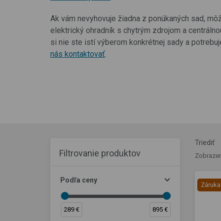
Ak vám nevyhovuje žiadna z ponúkaných sad, môžet
elektrický ohradník s chytrým zdrojom a centrálno
si nie ste istí výberom konkrétnej sady a potrebu
nás kontaktovať
.
Triediť
Filtrovanie produktov
Zobrazen
Podľa ceny
Záruka
289 €
895 €