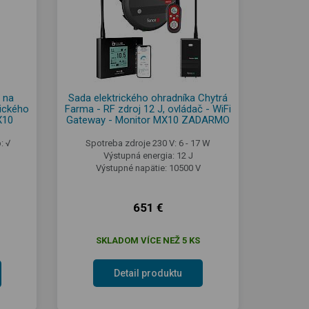
 na
Sada elektrického ohradníka Chytrá
rického
Farma - RF zdroj 12 J, ovládač - WiFi
X10
Gateway - Monitor MX10 ZADARMO
: √
Spotreba zdroje 230 V: 6 - 17 W
Výstupná energia: 12 J
Výstupné napätie: 10500 V
651 €
SKLADOM VÍCE NEŽ 5 KS
Detail produktu