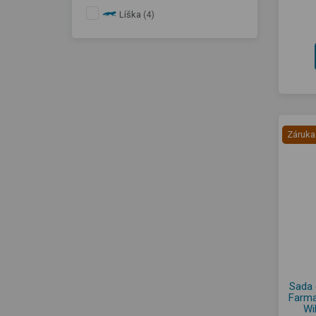
Líška
(4)
Záruka
Sada 
Farma
Wi