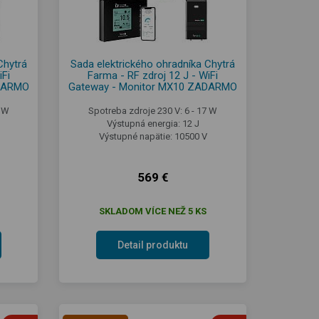
Chytrá
Sada elektrického ohradníka Chytrá
iFi
Farma - RF zdroj 12 J - WiFi
ADARMO
Gateway - Monitor MX10 ZADARMO
1 W
Spotreba zdroje 230 V: 6 - 17 W
Výstupná energia: 12 J
Výstupné napätie: 10500 V
569 €
SKLADOM VÍCE NEŽ 5 KS
Detail produktu