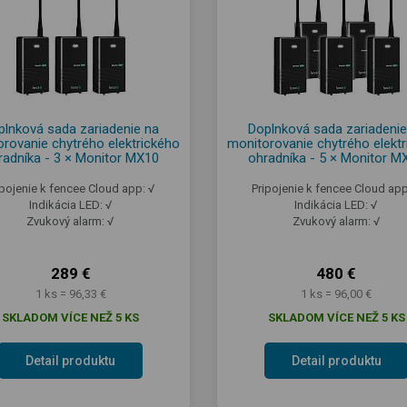
plnková sada zariadenie na
Doplnková sada zariadenie
rovanie chytrého elektrického
monitorovanie chytrého elekt
radníka - 3 × Monitor MX10
ohradníka - 5 × Monitor M
ipojenie k fencee Cloud app: √
Pripojenie k fencee Cloud app
Indikácia LED: √
Indikácia LED: √
Zvukový alarm: √
Zvukový alarm: √
289 €
480 €
1 ks = 96,33 €
1 ks = 96,00 €
SKLADOM VÍCE NEŽ 5 KS
SKLADOM VÍCE NEŽ 5 KS
Detail produktu
Detail produktu