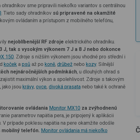
 ohradníkov sme pripravili niekoľko variantov s centrálnou
0
. Tieto sady ohradníkov
sú pripravené na okamžité
ľkovým ovládaním a prístupom z mobilného telefónu,
vily
nejoblíbenější
RF zdroje
elektrického ohradníku.
 3 J, tak s vysokým výkonem 7 J a 8 J nebo dokonce
DX 150
. Zdroje s nižším výkonem jsou vhodné pro střední i
Od
koček
a
psů
až po
koně
,
drůbež
nebo
kozy
. Silnější
těch nejnáročnějších podmínkách
, u dlouhých ohrad s
zajistit maximální výkon a spolehlivost. Zdroje s takovým
, jako jsou
krávy
,
ovce
,
divoká prasata
nebo také k ochraně
itorovanie ovládania
Monitor MX10
za zvýhodnenú
anie parametrov napätia pera, je pripojený k aplikácii
. V prípade poklesu napätia na pere okamžite odošle
Č
 mobilný telefón.
Monitor ovládania má niekoľko