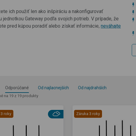
e ich použiť len ako inšpiráciu a nakonfigurovať
u jednotkou Gateway podľa svojich potrieb. V prípade, že
jete pred kúpou poradiť alebo získať informácie,
neváhajte
Odporúčané
Od najlacnejších
Od najdrahších
é na 19 z 19 produkty
 3 roky
Záruka 3 roky