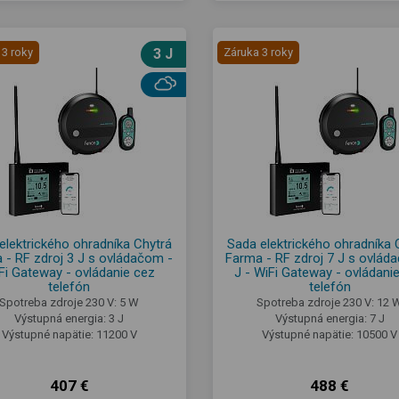
 3 roky
3 J
Záruka 3 roky
elektrického ohradníka Chytrá
Sada elektrického ohradníka 
 - RF zdroj 3 J s ovládačom -
Farma - RF zdroj 7 J s ovlád
Fi Gateway - ovládanie cez
J - WiFi Gateway - ovládani
telefón
telefón
Spotreba zdroje 230 V: 5 W
Spotreba zdroje 230 V: 12 
Výstupná energia: 3 J
Výstupná energia: 7 J
Výstupné napätie: 11200 V
Výstupné napätie: 10500 V
407 €
488 €