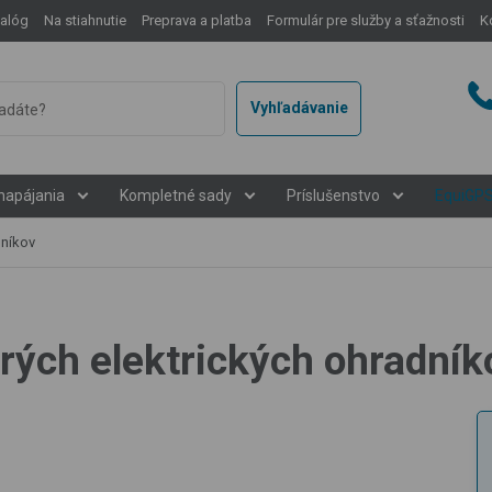
talóg
Na stiahnutie
Preprava a platba
Formulár pre služby a sťažnosti
K
Vyhľadávanie
napájania
Kompletné sady
Príslušenstvo
EquiGP
dníkov
rých elektrických ohradník