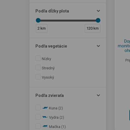
Podľa dĺžky plota
2 km
120 km
Do
monito
Podľa vegetácie
oh
Nízky
Pr
Stredný
Vysoký
Podľa zvieraťa
Kuna
(2)
Vydra
(2)
Mačka
(1)