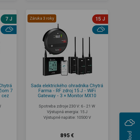
7 J
Záruka 3 roky
15 J
Chytrá
Sada elektrického ohradníka Chytrá
ačom 7
Farma - RF zdroj 15 J - WiFi
e cez
Gateway - 3 × Monitor MX10
W
Spotreba zdroje 230 V: 6 - 21 W
Výstupná energia: 15 J
Výstupné napätie: 10500 V
895 €