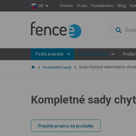
Domov
O nás
Poradenstvo
Blog
Ka
SK
Podľa zvieraťa
Modelová séria
Podľa 
Sady chytrých elektrických ohra
Kompletné sady
Kompletné sady chyt
Prejdite priamo na produkty