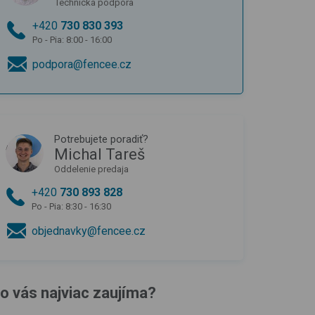
Technická podpora
+420
730 830 393
Po - Pia: 8:00 - 16:00
podpora@fencee.cz
Potrebujete poradiť?
Michal Tareš
Oddelenie predaja
+420
730 893 828
Po - Pia: 8:30 - 16:30
objednavky@fencee.cz
o vás najviac zaujíma?