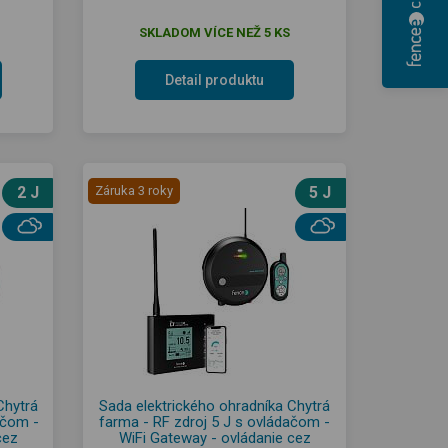
SKLADOM VÍCE NEŽ 5 KS
Detail produktu
2 J
Záruka 3 roky
5 J
Chytrá
Sada elektrického ohradníka Chytrá
ačom -
farma - RF zdroj 5 J s ovládačom -
cez
WiFi Gateway - ovládanie cez