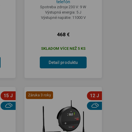
telefón
W
Spotreba zdroje 230 V: 9 W
Výstupná energia: 5 J
Výstupné napätie: 11000 V
468 €
SKLADOM VÍCE NEŽ 5 KS
Detail produktu
15 J
Záruka 3 roky
12 J