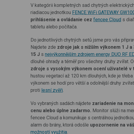
V kategórii kompletných sad chytrých elektrických
riadiacou jednotkou
FENCE WiFi GATEWAY GW10
prihlásenie a ovládanie cez
fencee Cloud
s dia
tabletu alebo počítača.
Do jednotlivých chytrých setů jsme pro vás připra
Najdete zde
zdroje jak s nižším výkonem 1 J a
15 J
s
nejvýkonnějším zdrojem energy DUO RF E
dlouhé ohrady a téměř pro všechny druhy zvířat. 
zdroje s vysokým výkonem ocení uživatelé v 
hustou vegetací až 120 km dlouhých, kde je třeba 
výkonem se hodí pro větší a odolnější druhy zvířat
proti
lesní zvěři
.
Vo vybraných sadách nájdete
zariadenie na mon
cenu alebo úplne zadarmo.
Monitor slúži na mer
fencee Cloud a komunikuje s centrálnou jednotkou
alarm do brány, ktorá odošle
upozornenie na váš
možností využitia
.