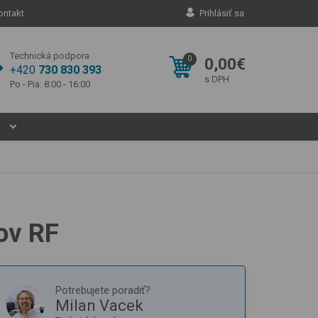
ontakt
Prihlásiť sa
Technická podpora
0
0,00€
+420
730 830 393
s DPH
Po - Pia: 8:00 - 16:00
S
ov RF
Potrebujete poradiť?
Milan Vacek