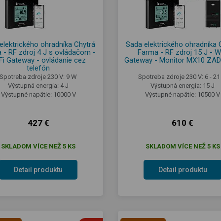
elektrického ohradníka Chytrá
Sada elektrického ohradníka 
 - RF zdroj 4 J s ovládačom -
Farma - RF zdroj 15 J - W
Fi Gateway - ovládanie cez
Gateway - Monitor MX10 Z
telefón
Spotreba zdroje 230 V: 9 W
Spotreba zdroje 230 V: 6 - 2
Výstupná energia: 4 J
Výstupná energia: 15 J
Výstupné napätie: 10000 V
Výstupné napätie: 10500 V
427 €
610 €
SKLADOM VÍCE NEŽ 5 KS
SKLADOM VÍCE NEŽ 5 KS
Detail produktu
Detail produktu