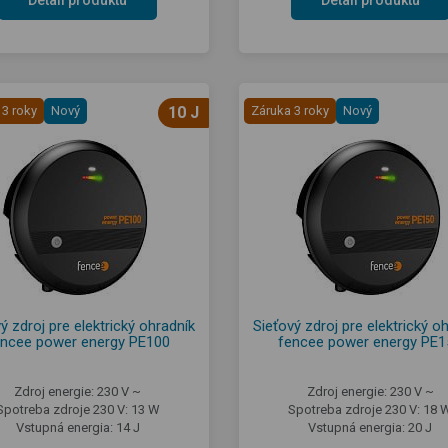
 3 roky
Nový
10 J
Záruka 3 roky
Nový
ý zdroj pre elektrický ohradník
Sieťový zdroj pre elektrický o
encee power energy PE100
fencee power energy PE1
Zdroj energie: 230 V ~
Zdroj energie: 230 V ~
Spotreba zdroje 230 V: 13 W
Spotreba zdroje 230 V: 18 
Vstupná energia: 14 J
Vstupná energia: 20 J