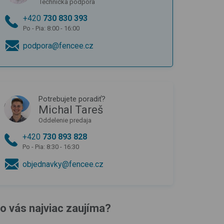
Technická podpora
+420
730 830 393
Po - Pia: 8:00 - 16:00
podpora@fencee.cz
Potrebujete poradiť?
Michal Tareš
Oddelenie predaja
+420
730 893 828
Po - Pia: 8:30 - 16:30
objednavky@fencee.cz
o vás najviac zaujíma?