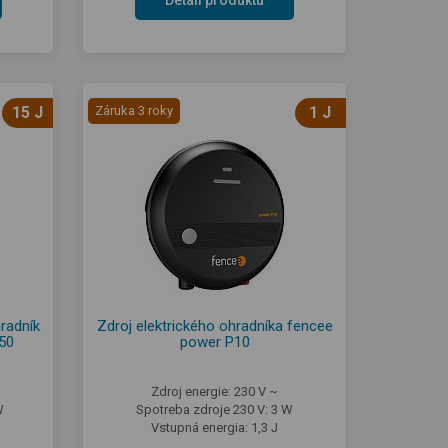
15 J
Záruka 3 roky
1 J
hradník
Zdroj elektrického ohradníka fencee
50
power P10
Zdroj energie: 230 V ~
W
Spotreba zdroje 230 V: 3 W
Vstupná energia: 1,3 J