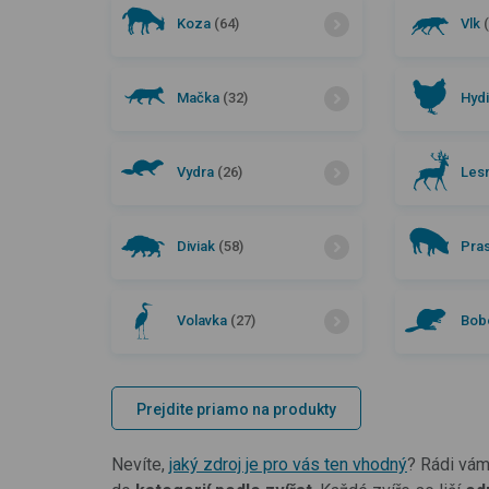
Koza
(64)
Vlk
Mačka
(32)
Hyd
Vydra
(26)
Les
Diviak
(58)
Pra
Volavka
(27)
Bob
Prejdite priamo na produkty
Nevíte,
jaký zdroj je pro vás ten vhodný
? Rádi vám