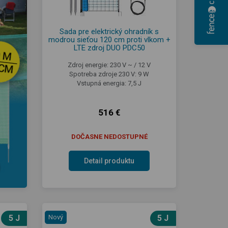
Sada pre elektrický ohradník s
modrou sieťou 120 cm proti vlkom +
LTE zdroj DUO PDC50
Zdroj energie: 230 V ~ / 12 V
Spotreba zdroje 230 V: 9 W
Vstupná energia: 7,5 J
516 €
DOČASNE NEDOSTUPNÉ
Detail produktu
5 J
Nový
5 J