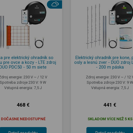
a pre elektrický ohradník so
Elektrický ohradník pre kone, 
u pre ovce a kozy - LTE zdroj
osly a lesnú zver - DUO zdroj 
DUO PDC50 - 50 m siete
- 200 m páska
Zdroj energie: 230 V ~ / 12 V
Zdroj energie: 230 V ~ / 12 
Spotreba zdroje 230 V: 9 W
Spotreba zdroje 230 V: 9 
Vstupná energia: 7,5 J
Vstupná energia: 7,5 J
468 €
441 €
DOČASNE NEDOSTUPNÉ
SKLADOM VÍCE NEŽ 5 KS
Detail produktu
Detail produktu