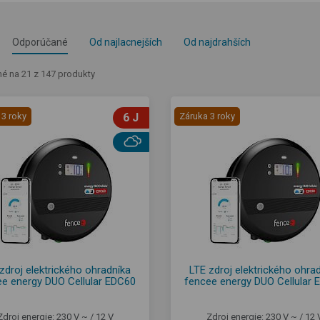
Odporúčané
Od najlacnejších
Od najdrahších
é na 21 z 147 produkty
 3 roky
6 J
Záruka 3 roky
zdroj elektrického ohradníka
LTE zdroj elektrického ohra
ee energy DUO Cellular EDC60
fencee energy DUO Cellular 
Zdroj energie: 230 V ~ / 12 V
Zdroj energie: 230 V ~ / 12 