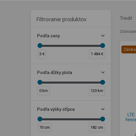
Triediť
Filtrovanie produktov
Zobrazen
Podľa ceny
Záruka
3 €
1 484 €
Podľa dĺžky plota
0 km
120 km
Podľa výšky stĺpca
LTE 
fenc
70 cm
182 cm