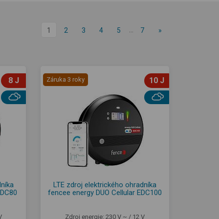
…
1
2
3
4
5
7
»
8 J
Záruka 3 roky
10 J
dníka
LTE zdroj elektrického ohradníka
EDC80
fencee energy DUO Cellular EDC100
V
Zdroj energie: 230 V ~ / 12 V