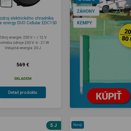
zdroj elektrického ohradníka
e energy DUO Cellular EDC150
Zdroj energie: 230 V ~ / 12 V
otreba zdroje 230 V: 6 - 21 W
Vstupná energia: 20 J
569 €
SKLADEM
Detail produktu
5 J
Nový