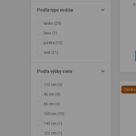
S
Podľa typu vodiča
lanko
(29)
lano
(1)
páska
(13)
sieť
(31)
Podľa výšky siete
112 cm
(5)
Záruka
90 cm
(9)
65 cm
(3)
120 cm
(10)
145 cm
(1)
122 cm
(1)