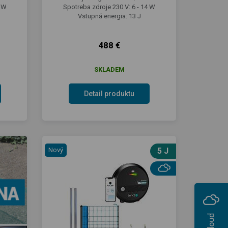
1 W
Spotreba zdroje 230 V: 6 - 14 W
Vstupná energia: 13 J
488 €
SKLADEM
Detail produktu
Nový
5 J