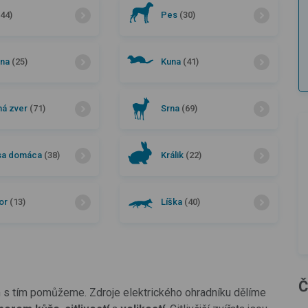
(44)
Pes
(30)
ina
(25)
Kuna
(41)
ná zver
(71)
Srna
(69)
sa domáca
(38)
Králik
(22)
or
(13)
Líška
(40)
Č
 s tím pomůžeme. Zdroje elektrického ohradníku dělíme