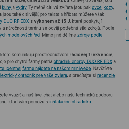
porem kůže
,
citlivostí
a
velikostí
. Citlivější zvířata jsou
ři
kuny
a
vydry
. Ty méně citlivá zvířata jsou pak
ovce
,
kozy
,
a
jsou také citlivější, pro telata a hříbata můžete však
gy DUO RF EDX
s výkonem až 15 J
, které poskytují
dy a náročnosti terénu se odvíjí potřebná síla zdrojů. Podle
ivých modelových řad
. Mimo jiné dělíme
zdroje podle
ktoré komunikujú prostredníctvom
rádiovej frekvencie
,
oje pre chytré farmy patria
ohradník energy DUO RF EDX
a
nteligentnej farme nájdete na našom miniwebe
. Navštívte
lektrický ohradník pre vaše zviera
, a prečítajte si
recenzie
žete využiť aj náš live-chat alebo našu technickú podporu
ajine, ktorí vám pomôžu s
inštaláciou ohradníka
.