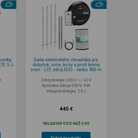
poníky,
Sada elektrického ohradníka pre
LTE 5 J
dobytok, ovce, kozy a proti lesnej
zveri - LTE zdroj DUO - lanko 400 m
V
Zdroj energie: 230 V ~ / 12 V
W
Spotreba zdroje 230 V: 9 W
Vstupná energia: 7,5 J
445 €
SKLADOM VÍCE NEŽ 5 KS
Detail produktu