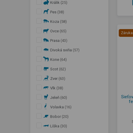
Králik
(25)
Pes
(38)
Koza
(58)
Ovce
(65)
Záruka
Prasa
(43)
Divoká sviňa
(57)
Kone
(64)
Scot
(62)
Zver
(63)
Vlk
(38)
Sieťov
Jeleň
(60)
f
Volavka
(16)
Bobor
(20)
Líška
(30)