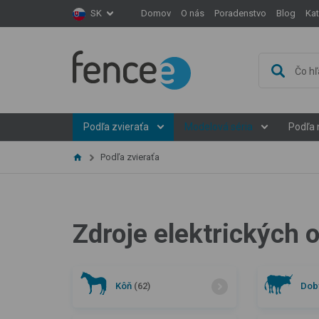
Domov
O nás
Poradenstvo
Blog
Ka
SK
Podľa zvieraťa
Modelová séria
Podľa 
Podľa zvieraťa
Zdroje elektrických 
Kôň
(62)
Dob