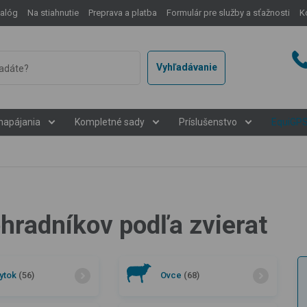
talóg
Na stiahnutie
Preprava a platba
Formulár pre služby a sťažnosti
K
Vyhľadávanie
napájania
Kompletné sady
Príslušenstvo
EquiGP
ohradníkov podľa zvierat
ytok
(56)
Ovce
(68)