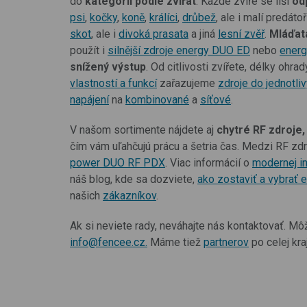
do
kategorií podle zvířat
. Každé zvíře se liší
od
psi
,
kočky
,
koně
,
králíci
,
drůbež
, ale i malí predáto
skot
, ale i
divoká prasata
a jiná
lesní zvěř
.
Mláďat
použít i
silnější zdroje energy DUO ED
nebo
ener
snížený výstup
. Od citlivosti zvířete, délky ohra
vlastností a funkcí
zařazujeme
zdroje do jednotl
napájení
na
kombinované
a
síťové
.
V našom sortimente nájdete aj
chytré RF zdroje,
čím vám uľahčujú prácu a šetria čas. Medzi RF zdr
power DUO RF PDX
. Viac informácií o
modernej i
náš blog, kde sa dozviete,
ako zostaviť a vybrať e
našich
zákazníkov
.
Ak si neviete rady, neváhajte nás kontaktovať. Mô
info@fencee.cz.
Máme tiež
partnerov
po celej kr