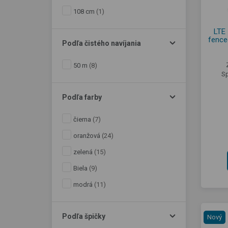
108 cm
(1)
LTE 
fence
Podľa čistého navíjania
50 m
(8)
Sp
Podľa farby
čierna
(7)
oranžová
(24)
zelená
(15)
Biela
(9)
modrá
(11)
Podľa špičky
Nový