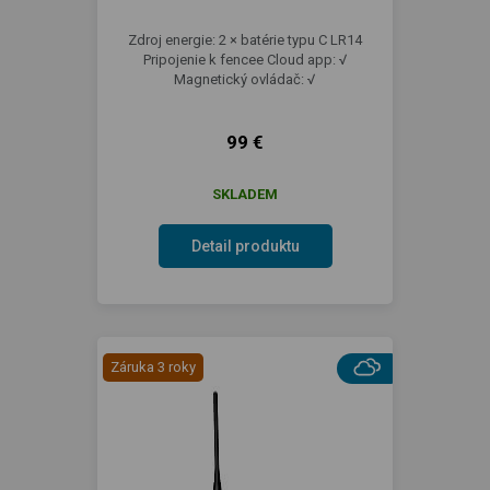
Zdroj energie: 2 × batérie typu C LR14
Pripojenie k fencee Cloud app: √
Magnetický ovládač: √
99 €
SKLADEM
Detail produktu
Záruka 3 roky