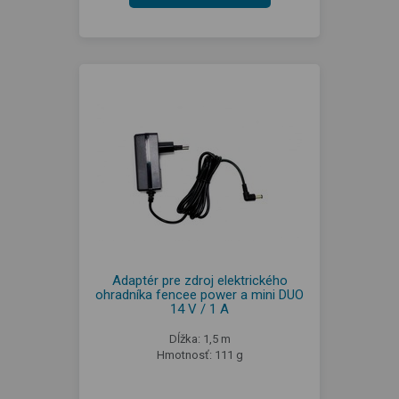
Adaptér pre zdroj elektrického
ohradníka fencee power a mini DUO
14 V / 1 A
Dĺžka: 1,5 m
Hmotnosť: 111 g