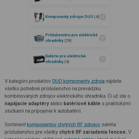
Komponenty zdrojov DUO
(4)
Príslušenstvo pre elektrické
ohradníky
(29)
Batérie pre elektrické
ohradníky
(4)
V kategórii produktov
DUO komponenty zdroja
nájdete
všetko potrebné príslušenstvo na prevádzku
kombinovaných zdrojov elektrického ohradníka. Či už ide o
napájacie adaptéry
alebo
batériové káble
s
praktickými
slučkami na pripojenie k autobatérii.
Sortiment
komponentov chytrých RF zdrojov
zahŕňa
príslušenstvo pre všetky
chytré RF zariadenia fencee.
V