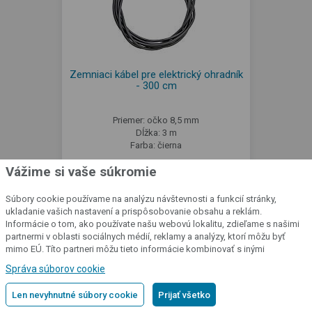
Zemniaci kábel pre elektrický ohradník
- 300 cm
Priemer: očko 8,5 mm
Dĺžka: 3 m
Farba: čierna
Vážime si vaše súkromie
4,05 €
Súbory cookie používame na analýzu návštevnosti a funkcií stránky,
ukladanie vašich nastavení a prispôsobovanie obsahu a reklám.
SKLADOM VÍCE NEŽ 5 KS
Informácie o tom, ako používate našu webovú lokalitu, zdieľame s našimi
partnermi v oblasti sociálnych médií, reklamy a analýzy, ktorí môžu byť
mimo EÚ. Títo partneri môžu tieto informácie kombinovať s inými
Detail produktu
informáciami, ktoré ste im poskytli alebo ktoré získali v dôsledku vášho
Správa súborov cookie
používania ich služieb.
Podrobné informácie
Len nevyhnutné súbory cookie
Prijať všetko