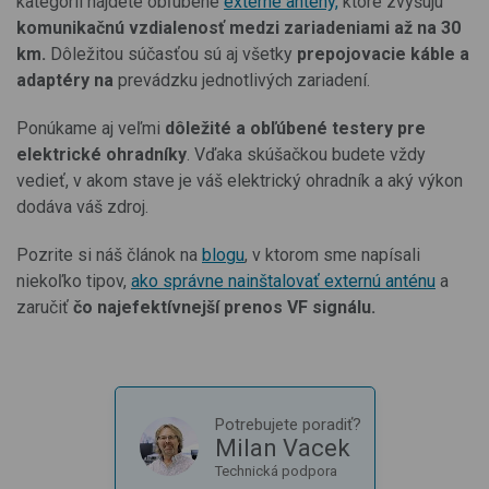
kategórii nájdete obľúbené
externé antény,
ktoré zvyšujú
komunikačnú vzdialenosť medzi zariadeniami až na 30
km.
Dôležitou súčasťou sú aj všetky
prepojovacie káble a
adaptéry na
prevádzku jednotlivých zariadení.
Ponúkame aj veľmi
dôležité a obľúbené testery pre
elektrické ohradníky
. Vďaka skúšačkou budete vždy
vedieť, v akom stave je váš elektrický ohradník a aký výkon
dodáva váš zdroj.
Pozrite si náš článok na
blogu
, v ktorom sme napísali
niekoľko tipov,
ako správne nainštalovať externú anténu
a
zaručiť
čo najefektívnejší prenos VF signálu.
Potrebujete poradiť?
Milan Vacek
Technická podpora