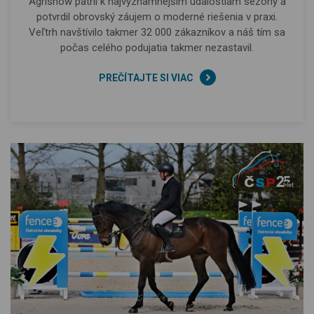
Agrishow patril k najvýznamnejším udalostiam sezóny a
potvrdil obrovský záujem o moderné riešenia v praxi.
Veľtrh navštívilo takmer 32 000 zákazníkov a náš tím sa
počas celého podujatia takmer nezastavil.
PREČÍTAJTE SI VIAC