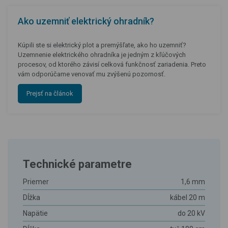
Ako uzemniť elektrický ohradník?
Kúpili ste si elektrický plot a premýšľate, ako ho uzemniť?
Uzemnenie elektrického ohradníka je jedným z kľúčových
procesov, od ktorého závisí celková funkčnosť zariadenia. Preto
vám odporúčame venovať mu zvýšenú pozornosť.
Prejsť na článok
Technické parametre
Priemer
1,6 mm
Dĺžka
kábel 20 m
Napätie
do 20 kV