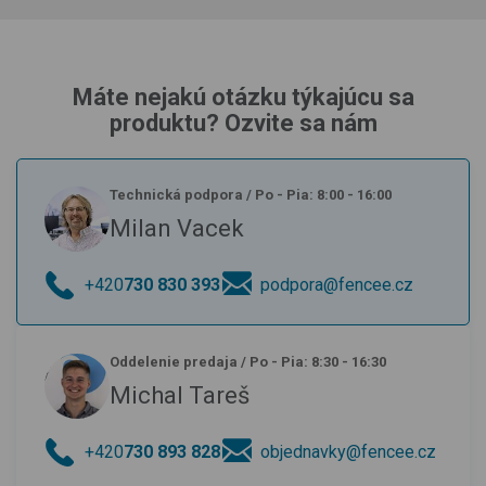
Máte nejakú otázku týkajúcu sa
produktu? Ozvite sa nám
Technická podpora
/
Po - Pia: 8:00 - 16:00
Milan Vacek
+420
730 830 393
podpora@fencee.cz
Oddelenie predaja
/
Po - Pia: 8:30 - 16:30
Michal Tareš
+420
730 893 828
objednavky@fencee.cz