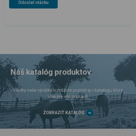
Náš katalóg produktov
Všetky naše výrobky si môžete pozrieť aj v katalógu, ktorý
sme pre vás pripravili.
ZOBRAZIŤ KATALÓG