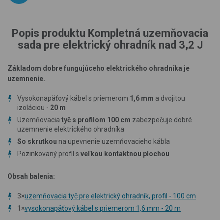
Popis produktu Kompletná uzemňovacia
sada pre elektrický ohradník nad 3,2 J
Základom dobre fungujúceho elektrického ohradníka je
uzemnenie.
Vysokonapäťový kábel s priemerom
1,6 mm
a dvojitou
izoláciou -
20 m
Uzemňovacia
tyč s profilom 100 cm
zabezpečuje dobré
uzemnenie elektrického ohradníka
So skrutkou
na upevnenie uzemňovacieho kábla
Pozinkovaný profil s
veľkou kontaktnou plochou
Obsah balenia:
3×
uzemňovacia tyč pre elektrický ohradník, profil - 100 cm
1×
vysokonapäťový kábel s priemerom 1,6 mm - 20 m