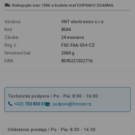
Nakupujte viac
150€
a budete mať
DOPRAVU ZDARMA
.
Výrobca:
VNT electronics s.r.o.
Kód:
8584
Záruka:
24 mesiacu
Reg. č:
FSE-FAA-034-CZ
Hmotnosť bal:
2060 g
EAN:
8595221022716
Technická podpora
/ Po - Pia: 8:00 - 16:00
+420
730 830 393
podpora@fencee.cz
Oddelenie predaja
/ Po - Pia: 8:30 - 16:30