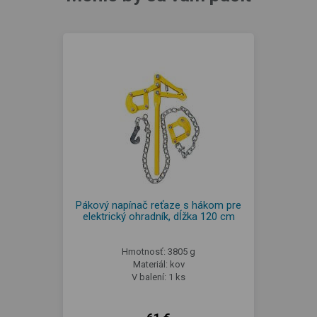
Pákový napínač reťaze s hákom pre
elektrický ohradník, dĺžka 120 cm
Hmotnosť: 3805 g
Materiál: kov
V balení: 1 ks