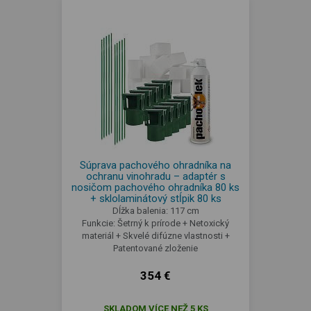
Súprava pachového ohradníka na
ochranu vinohradu – adaptér s
nosičom pachového ohradníka 80 ks
+ sklolaminátový stĺpik 80 ks
Dĺžka balenia: 117 cm
Funkcie: Šetrný k prírode + Netoxický
materiál + Skvelé difúzne vlastnosti +
Patentované zloženie
354 €
SKLADOM VÍCE NEŽ 5 KS