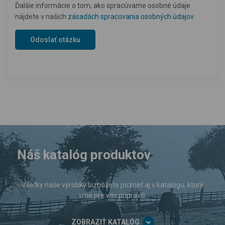
Ďalšie informácie o tom, ako spracúvame osobné údaje
nájdete v našich
zásadách spracovania osobných údajov
.
Náš katalóg produktov
Všetky naše výrobky si môžete pozrieť aj v katalógu, ktorý
sme pre vás pripravili.
ZOBRAZIŤ KATALÓG