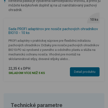
Reflexná páska je vybavená samolepiacou vrstvou, a preto ju
môžete kedykoľvek doplniť aj na už nainštalovaný pachový
ohradník.
10 ks
Sada PROFI adaptérov pre nosiče pachových ohradníkov
BIO10 - 10 ks
PROFI adaptéry v praktickej súprave pre flexibilnú inštaláciu
pachových ohradníkov. Držiaky pre nosiče pachových ohradníkov
BIO10-PO sú vyrobené z pevného a odolného plastu a slúžia na
mechanickú ochranu nosiča. Vhodné pre montáž na
sklolaminátové stĺpy, drevené stĺpiky alebo…
22,35 € s DPH
Detail produktu
SKLADOM VÍCE NEŽ 5 KS
Technické parametre