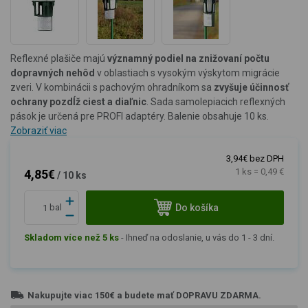
Reflexné plašiče majú
významný podiel na znižovaní počtu
dopravných nehôd
v oblastiach s vysokým výskytom migrácie
zveri. V kombinácii s pachovým ohradníkom sa
zvyšuje účinnosť
ochrany pozdĺž ciest a diaľnic
. Sada samolepiacich reflexných
pások je určená pre PROFI adaptéry. Balenie obsahuje 10 ks.
Zobraziť viac
3,94€ bez DPH
1 ks = 0,49 €
4,85€
/ 10 ks
Do košíka
bal
Skladom více než 5 ks
-
Ihneď na odoslanie, u vás do 1 - 3 dní.
Nakupujte viac
150€
a budete mať
DOPRAVU ZDARMA
.