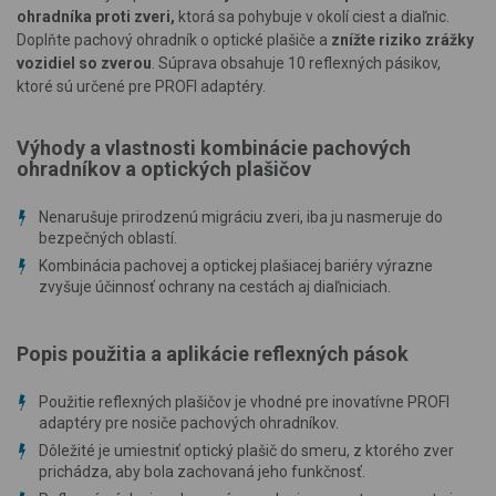
ohradníka proti zveri,
ktorá sa pohybuje v okolí ciest a diaľnic.
Doplňte pachový ohradník o optické plašiče a
znížte riziko zrážky
vozidiel so zverou
. Súprava obsahuje 10 reflexných pásikov,
ktoré sú určené pre PROFI adaptéry.
Výhody a vlastnosti kombinácie pachových
ohradníkov a optických plašičov
Nenarušuje prirodzenú migráciu zveri, iba ju nasmeruje do
bezpečných oblastí.
Kombinácia pachovej a optickej plašiacej bariéry výrazne
zvyšuje účinnosť ochrany na cestách aj diaľniciach.
Popis použitia a aplikácie reflexných pások
Použitie reflexných plašičov je vhodné pre inovatívne PROFI
adaptéry pre nosiče pachových ohradníkov.
Dôležité je umiestniť optický plašič do smeru, z ktorého zver
prichádza, aby bola zachovaná jeho funkčnosť.