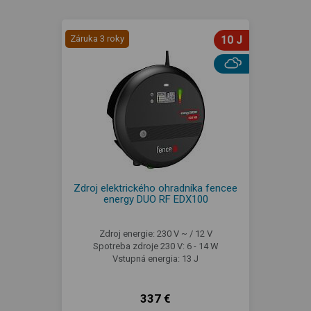
Záruka 3 roky
10 J
Zdroj elektrického ohradníka fencee
energy DUO RF EDX100
Zdroj energie: 230 V ~ / 12 V
Spotreba zdroje 230 V: 6 - 14 W
Vstupná energia: 13 J
337 €