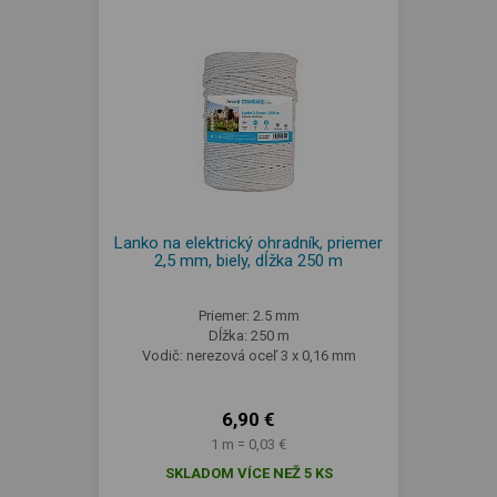
Lanko na elektrický ohradník, priemer
2,5 mm, biely, dĺžka 250 m
Priemer: 2.5 mm
Dĺžka: 250 m
Vodič: nerezová oceľ 3 x 0,16 mm
6,90 €
1 m = 0,03 €
SKLADOM VÍCE NEŽ 5 KS