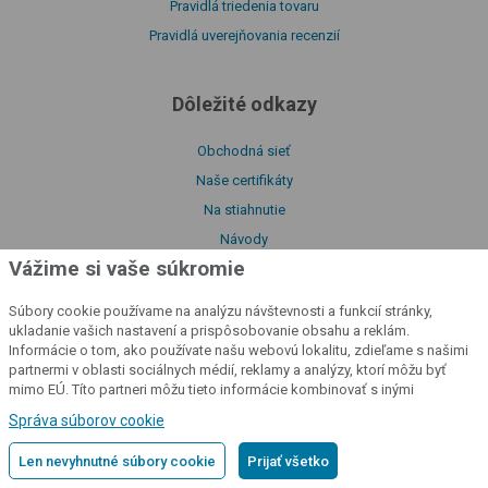
Pravidlá triedenia tovaru
Pravidlá uverejňovania recenzií
Dôležité odkazy
Obchodná sieť
Naše certifikáty
Na stiahnutie
Návody
Vážime si vaše súkromie
O našej spoločnosti
Vyhlásenie o zhode
Súbory cookie používame na analýzu návštevnosti a funkcií stránky,
Katalóg produktov
ukladanie vašich nastavení a prispôsobovanie obsahu a reklám.
Informácie o tom, ako používate našu webovú lokalitu, zdieľame s našimi
Zásady používania súborov cookie
partnermi v oblasti sociálnych médií, reklamy a analýzy, ktorí môžu byť
Zásady spracovania osobných údajov
mimo EÚ. Títo partneri môžu tieto informácie kombinovať s inými
informáciami, ktoré ste im poskytli alebo ktoré získali v dôsledku vášho
Informácie o súboroch cookie
Správa súborov cookie
používania ich služieb.
Podrobné informácie
Licenčné podmienky služby fencee Cloud
Len nevyhnutné súbory cookie
Prijať všetko
Vyhlásenie o prístupnosti