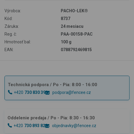
Výrobca:
PACHO-LEK®
Kód:
8737
Záruka:
24 mesiacu
Reg. č:
PAA-00158-PAC
Hmotnosť bal:
100 g
EAN:
0788792469815
Technická podpora
/ Po - Pia: 8:00 - 16:00
+420
730 830 393
podpora@fencee.cz
Oddelenie predaja
/ Po - Pia: 8:30 - 16:30
+420
730 893 828
objednavky@fencee.cz