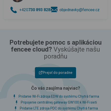
+420
730 893 828
objednavky@fencee.cz
Potrebujete pomoc s aplikáciou
fencee cloud?
Vyskúšajte našu
poradňu
Prejsť do poradne
Čo vás zaujíma najviac?
Pridanie Wi-Fi zdroja EDW do systému Chytrá farma
Pripojenie centrálnej gateway GW100 k Wi-Fi sieti
Pridanie LTE zdroja PDC do systému Chytrá farma