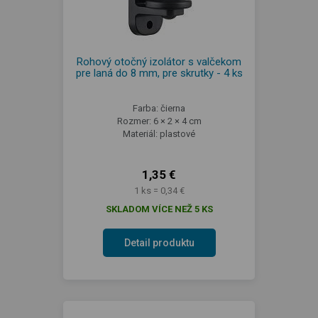
Rohový otočný izolátor s valčekom
pre laná do 8 mm, pre skrutky - 4 ks
Farba: čierna
Rozmer: 6 × 2 × 4 cm
Materiál: plastové
1,35 €
1 ks = 0,34 €
SKLADOM VÍCE NEŽ 5 KS
Detail produktu