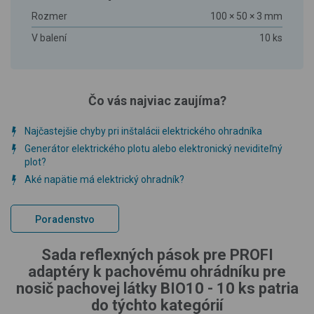
Rozmer
100 × 50 × 3 mm
V balení
10 ks
Čo vás najviac zaujíma?
Najčastejšie chyby pri inštalácii elektrického ohradníka
Generátor elektrického plotu alebo elektronický neviditeľný
plot?
Aké napätie má elektrický ohradník?
Poradenstvo
Sada reflexných pások pre PROFI
adaptéry k pachovému ohrádníku pre
nosič pachovej látky BIO10 - 10 ks patria
do týchto kategórií