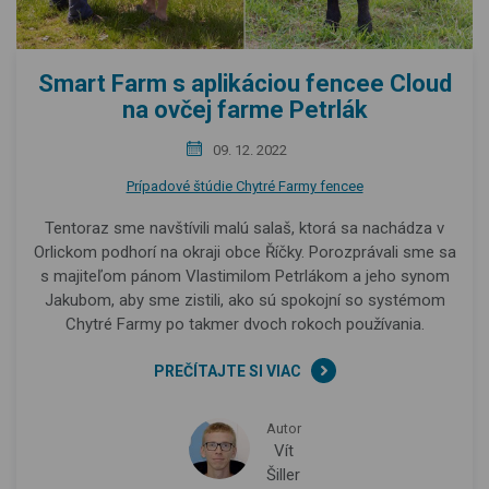
Smart Farm s aplikáciou fencee Cloud
na ovčej farme Petrlák
09. 12. 2022
Prípadové štúdie Chytré Farmy fencee
Tentoraz sme navštívili malú salaš, ktorá sa nachádza v
Orlickom podhorí na okraji obce Říčky. Porozprávali sme sa
s majiteľom pánom Vlastimilom Petrlákom a jeho synom
Jakubom, aby sme zistili, ako sú spokojní so systémom
Chytré Farmy po takmer dvoch rokoch používania.
PREČÍTAJTE SI VIAC
Autor
Vít
Šiller