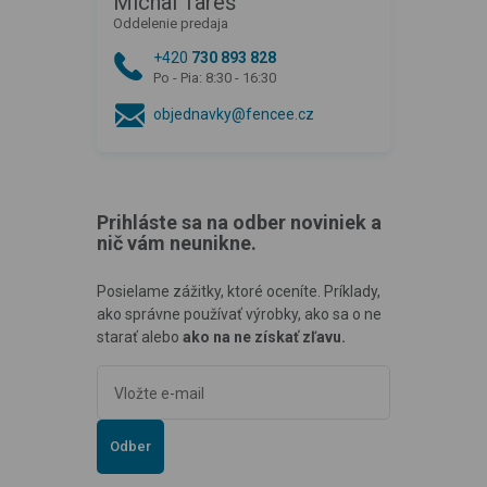
Michal Tareš
Oddelenie predaja
+420
730 893 828
Po - Pia: 8:30 - 16:30
objednavky@fencee.cz
Prihláste sa na odber noviniek a
nič vám neunikne.
Posielame zážitky, ktoré oceníte. Príklady,
ako správne používať výrobky, ako sa o ne
starať alebo
ako na ne získať zľavu.
Odber