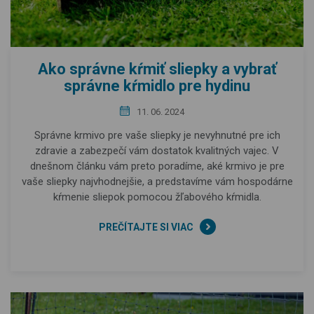
Ako správne kŕmiť sliepky a vybrať
správne kŕmidlo pre hydinu
11. 06. 2024
Správne krmivo pre vaše sliepky je nevyhnutné pre ich
zdravie a zabezpečí vám dostatok kvalitných vajec. V
dnešnom článku vám preto poradíme, aké krmivo je pre
vaše sliepky najvhodnejšie, a predstavíme vám hospodárne
kŕmenie sliepok pomocou žľabového kŕmidla.
PREČÍTAJTE SI VIAC