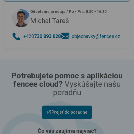
Oddelenie predaja
/
Po - Pia: 8:30 - 16:30
Michal Tareš
+420
730 893 828
objednavky@fencee.cz
Potrebujete pomoc s aplikáciou
fencee cloud?
Vyskúšajte našu
poradňu
Prejsť do poradne
Čo vás zaujíma najviac?