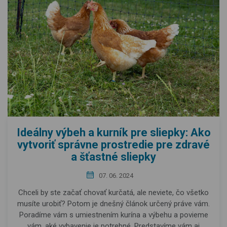
Ideálny výbeh a kurník pre sliepky: Ako
vytvoriť správne prostredie pre zdravé
a šťastné sliepky
07. 06. 2024
Chceli by ste začať chovať kurčatá, ale neviete, čo všetko
musíte urobiť? Potom je dnešný článok určený práve vám.
Poradíme vám s umiestnením kurína a výbehu a povieme
vám, aké vybavenie je potrebné. Predstavíme vám aj