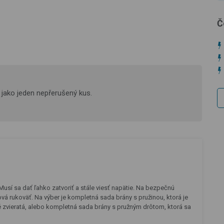
Č
jako jeden nepřerušený kus.
usí sa dať ľahko zatvoriť a stále viesť napätie. Na bezpečnú
á rukoväť. Na výber je kompletná sada brány s pružinou, ktorá je
é zvieratá, alebo kompletná sada brány s pružným drôtom, ktorá sa