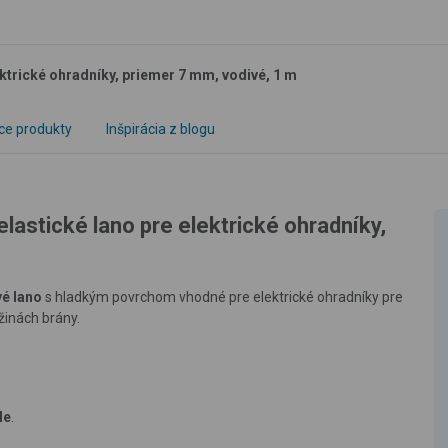
ktrické ohradníky, priemer 7 mm, vodivé, 1 m
ce produkty
Inšpirácia z blogu
astické lano pre elektrické ohradníky,
é lano
s hladkým povrchom vhodné pre elektrické ohradníky pre
žinách brány.
le
.