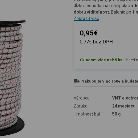
dĺžku, jednoduchá manipulácia.
B
dobrú viditeľnosť
. Balenie po
1 
Zobraziť viac
0,95€
0,77€ bez DPH
Skladom více než 5 ks
-
Ihneď n
Nakupujte viac
150€
a budet
Výrobca:
VNT electron
Záruka:
24 mesiacu
Hmotnosť bal:
50 g