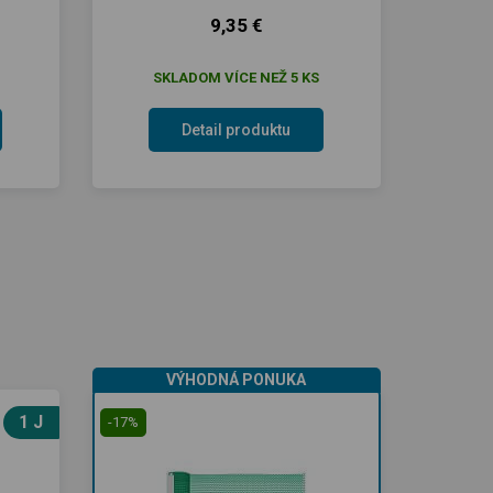
9,35 €
SKLADOM VÍCE NEŽ 5 KS
Detail produktu
VÝHODNÁ PONUKA
1 J
-17%