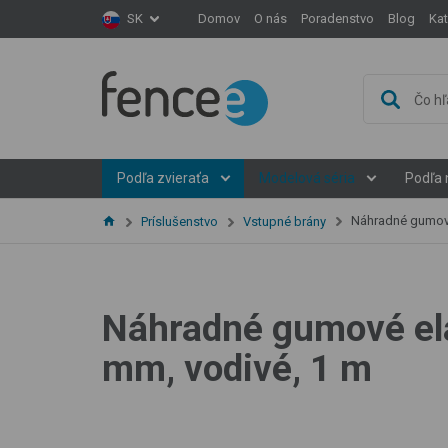
Domov
O nás
Poradenstvo
Blog
Ka
SK
Podľa zvieraťa
Modelová séria
Podľa 
Náhradné gumové elastic
Príslušenstvo
Vstupné brány
Náhradné gumové elas
mm, vodivé, 1 m