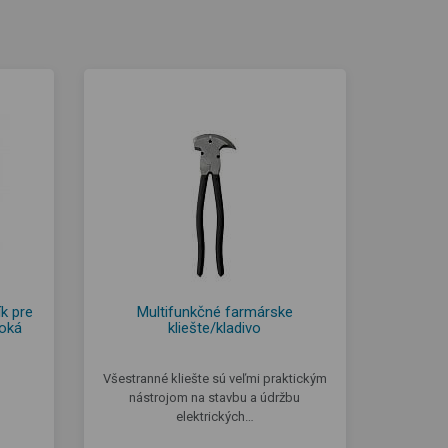
ík pre
Multifunkčné farmárske
 oká
kliešte/kladivo
Všestranné kliešte sú veľmi praktickým
nástrojom na stavbu a údržbu
elektrických…