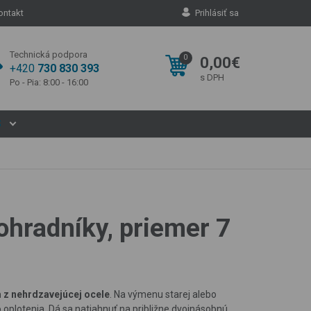
ontakt
Prihlásiť sa
Technická podpora
0
0,00€
+420
730 830 393
s DPH
Po - Pia: 8:00 - 16:00
S
ohradníky, priemer 7
 z nehrdzavejúcej ocele
. Na výmenu starej alebo
oplotenia. Dá sa natiahnuť na približne dvojnásobnú