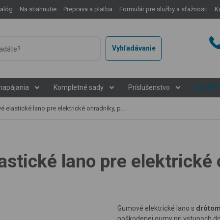
talóg
Na stiahnutie
Preprava a platba
Formulár pre služby a sťažnosti
K
Vyhľadávanie
napájania
Kompletné sady
Príslušenstvo
EquiGP
ké lano pre elektrické ohradníky, priemer 7 mm, vodivé, 1 m
tické lano pre elektrické 
Gumové elektrické lano s
drôtom
poškodenej gumy pri vstupoch do 