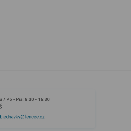
ja
/ Po - Pia: 8:30 - 16:30
š
bjednavky@fencee.cz