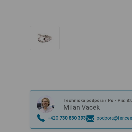
Technická podpora
/ Po - Pia: 8
Milan Vacek
+420
730 830 393
podpora@fencee