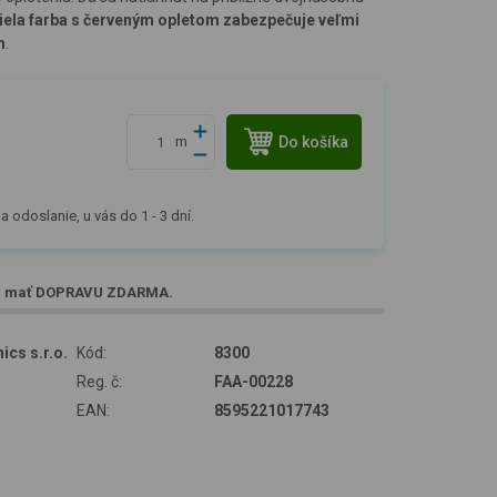
iela farba s červeným opletom zabezpečuje veľmi
m
.
Do košíka
m
a odoslanie, u vás do 1 - 3 dní.
e mať
DOPRAVU ZDARMA
.
ics s.r.o.
Kód:
8300
Reg. č:
FAA-00228
EAN:
8595221017743