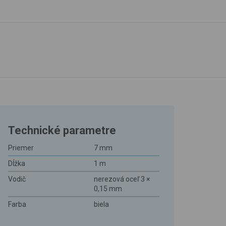
Technické parametre
Priemer
7 mm
Dĺžka
1 m
Vodič
nerezová oceľ 3 ×
0,15 mm
Farba
biela