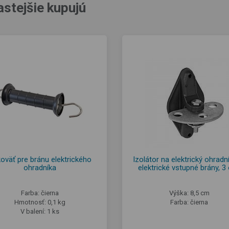
astejšie kupujú
oväť pre bránu elektrického
Izolátor na elektrický ohradn
ohradníka
elektrické vstupné brány, 3
Farba: čierna
Výška: 8,5 cm
Hmotnosť: 0,1 kg
Farba: čierna
V balení: 1 ks