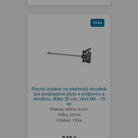
10 ks
Plochý izolátor na elektrický ohradník
pre predsadené ploty s podperou a
skrutkou, dĺžka 20 cm, závit M6 - 10
ks
Priemer: vlákno 6 mm
Dĺžka: 20 cm
V balení: 10 ks
7,30 €