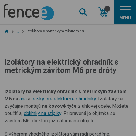
0
MENU
Izolátory s metrickým závitom M6
…
Izolátory na elektrický ohradník s
metrickým závitom M6 pre drôty
Izolátory na elektrický ohradník s metrickým závitom
M6 na
laná
a
pásky pre elektrické ohradníky
. Izolátory sa
zvyčajne montujú
na kovové tyče
z
uhlovej ocele. Môžete
použiť aj
objímky na stĺpiky
. Pripravená je objímka so
závitom M6, do ktorej izolátor namontujete.
S výberom vhodného izolátora vám radi poradíme,