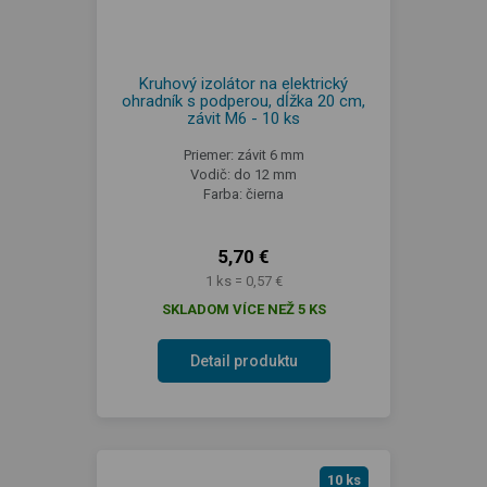
Kruhový izolátor na elektrický
ohradník s podperou, dĺžka 20 cm,
závit M6 - 10 ks
Priemer: závit 6 mm
Vodič: do 12 mm
Farba: čierna
5,70 €
1 ks = 0,57 €
SKLADOM VÍCE NEŽ 5 KS
Detail produktu
10 ks