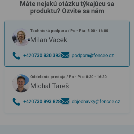
Máte nejakú otázku týkajúcu sa
produktu? Ozvite sa nám
Technická podpora
/
Po - Pia: 8:00 - 16:00
Milan Vacek
+420
730 830 393
podpora@fencee.cz
Oddelenie predaja
/
Po - Pia: 8:30 - 16:30
Michal Tareš
+420
730 893 828
objednavky@fencee.cz