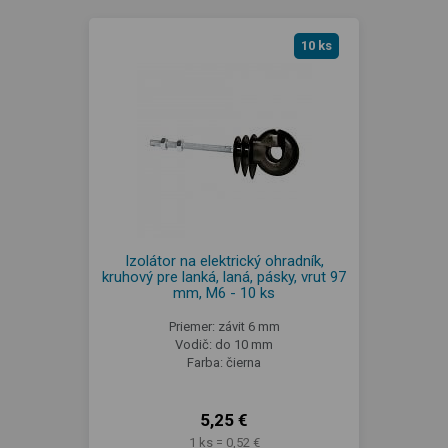
10 ks
Izolátor na elektrický ohradník,
kruhový pre lanká, laná, pásky, vrut 97
mm, M6 - 10 ks
Priemer: závit 6 mm
Vodič: do 10 mm
Farba: čierna
5,25 €
1 ks = 0,52 €