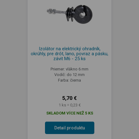
Izolátor na elektrický ohradník,
okrúhly, pre drôt, lano, povraz a pásku,
závit M6 - 25 ks
Priemer: vlákno 6 mm
Vodič: do 12 mm
Farba: čierna
5,70 €
1 ks = 0,23 €
SKLADOM VÍCE NEŽ 5 KS
Detail produktu