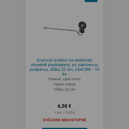
Kruhový izolátor na elektrický
ohradník predsadený, so zakrivenou
podperou, dĺžka 22 cm, závit M6 - 10
ks
Priemer: závit 6 mm
Farba: čierna
Dĺžka: 22 cm
6,50 €
1 ks = 0,65 €
DOČASNE NEDOSTUPNÉ