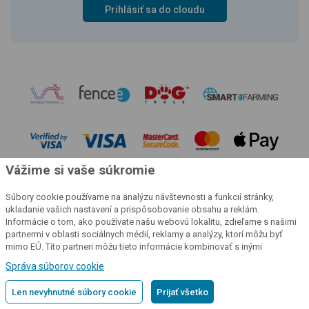
Prihlásiť sa do cloudu
Vážime si vaše súkromie
Súbory cookie používame na analýzu návštevnosti a funkcií stránky,
ukladanie vašich nastavení a prispôsobovanie obsahu a reklám.
Informácie o tom, ako používate našu webovú lokalitu, zdieľame s našimi
partnermi v oblasti sociálnych médií, reklamy a analýzy, ktorí môžu byť
© 2004 - 2026 VNT electronics s.r.o., všetky práva vyhradené
mimo EÚ. Títo partneri môžu tieto informácie kombinovať s inými
informáciami, ktoré ste im poskytli alebo ktoré získali v dôsledku vášho
Grafický dizajn
KošnarDesign.cz
a redakčný systém
CZECHGROUP.cz
Správa súborov cookie
používania ich služieb.
Podrobné informácie
Len nevyhnutné súbory cookie
Prijať všetko