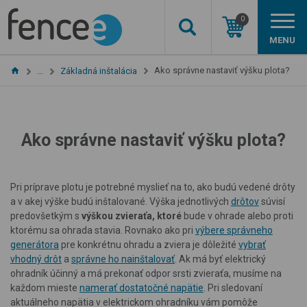
0
MENU
Ako správne nastaviť výšku plota?
…
Základná inštalácia
Ako správne nastaviť výšku plota?
Pri príprave plotu je potrebné myslieť na to, ako budú vedené drôty
a v akej výške budú inštalované. Výška jednotlivých
drôtov
súvisí
predovšetkým s
výškou zvieraťa, ktoré
bude v ohrade alebo proti
ktorému sa ohrada stavia. Rovnako ako pri
výbere správneho
generátora
pre konkrétnu ohradu a zviera je dôležité
vybrať
vhodný drôt
a
správne ho nainštalovať
. Ak má byť elektrický
ohradník účinný a má prekonať odpor srsti zvieraťa, musíme na
každom mieste
namerať dostatočné napätie
. Pri sledovaní
aktuálneho napätia v elektrickom ohradníku vám pomôže