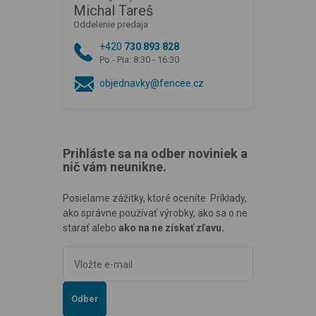
Michal Tareš
Oddelenie predaja
+420
730 893 828
Po - Pia: 8:30 - 16:30
objednavky@fencee.cz
Prihláste sa na odber noviniek a
nič vám neunikne.
Posielame zážitky, ktoré oceníte. Príklady,
ako správne používať výrobky, ako sa o ne
starať alebo
ako na ne získať zľavu.
Odber