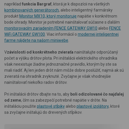
napríklad
funkcia Bargraf
, ktorá je k dispozícii na všetkých
kombinovaných generátoroch
, alebo inteligentný farmársky
produkt
Monitor MX10, ktorý monitoruje
napätie v konkrétnom
bode ohrady. Monitor je potrebné nainštalovať súčasne s ďalším
monitorovacím zariadením FENCE GATEWAY GW10
alebo
FENCE
WiFi GATEWAY GW100
. Viac informácií o
modernej inteligentnej
farme nájdete na našom miniwebe
.
V
závislosti od konkrétneho zvieraťa
nainštalujte odporúčaný
počet a výšku drôtov plota. Pri inštalácii elektrického ohradníka
však neexistuje žiadne jednoznačné pravidlo, ktorým by ste sa
mali riadiť. Aj len jeden drôt nám môže dobre poslúžiť, najmä ak sú
zvieratá na ohradník zvyknuté. Zvyčajne je však vhodnejšie
nainštalovať niekoľko radov drôtov.
Pri inštalácii drôtov dbajte na to, aby
boli odizolované čo najďalej
od zeme
, čím sa zabezpečí potrebné napätie v drôte. Na
inštaláciu použite
plastové stĺpiky
alebo
plastové izolátory
, ktoré
sa zvyčajne inštalujú do drevených stĺpikov.