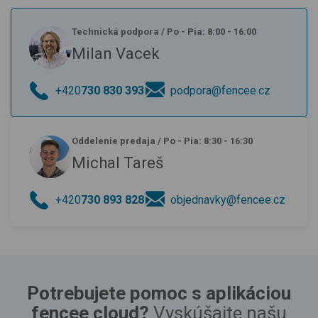
Technická podpora
/
Po - Pia: 8:00 - 16:00
Milan Vacek
+420
730 830 393
podpora@fencee.cz
Oddelenie predaja
/
Po - Pia: 8:30 - 16:30
Michal Tareš
+420
730 893 828
objednavky@fencee.cz
Potrebujete pomoc s aplikáciou
fencee cloud?
Vyskúšajte našu