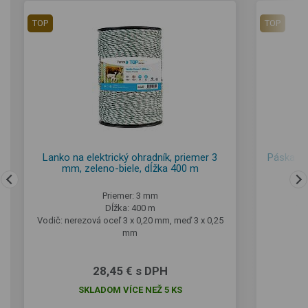
TOP
TOP
Lanko na elektrický ohradník, priemer 3
Páska na
mm, zeleno-biele, dĺžka 400 m
Priemer: 3 mm
Dĺžka: 400 m
Vo
Vodič: nerezová oceľ 3 x 0,20 mm, meď 3 x 0,25
mm
28,45 € s DPH
SKLADOM VÍCE NEŽ 5 KS