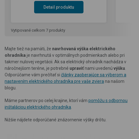
Detail produktu
Vytipované celkom 7 produkty
Majte tiež na pamäti, že
navrhovaná výška elektrického
ohradníka
je navrhnutá v optimálnych podmienkach alebo pri
takmer nulovej vegetácii. Ak sa elektrický ohradník nachádza v
náročnejšom teréne, je potrebné
upraviť
nami uvedenú
výšku
.
Odporúčame vám prečítať si
články zaoberajúce sa výberom a
nastavením elektrického ohradníka pre vaše zviera
na našom
blogu.
Máme partnerov po celej krajine, ktorí vám
pomôžu s odbornou
inštaláciou elektrického ohradníka
.
Nižšie nájdete odporúčané znázornenie výšky drôtu.