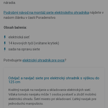
náradia.
Podrobný návod na montáž siete elektrického ohradníka
nájdete v
našom článku v časti Poradenstvo.
Obsah balenia:
elektrická sieť
14 kovových tyčí
(vrátane krytiek
)
sada na opravu siete
Potrebujete
elektrický ohradník pre ovce
?
Odvíjač a navíjač siete pre elektrický ohradník s výškou do
125 cm
Kvalitný navijak na navíjanie a skladovanie elektrických sietí.
Vďaka tomuto navijaku môže 1 osoba postaviť a zložiť mobilnú
elektrickú ohradu. Šetrí miesto pri skladovaní. Ľahký navijak pre
jednoduchú manipuláciu.