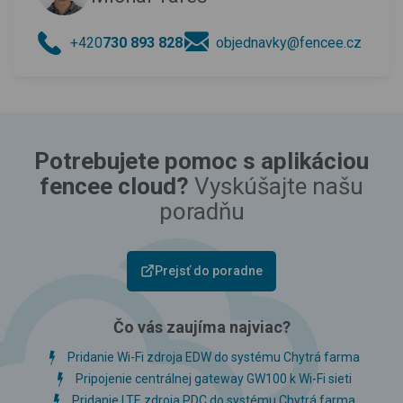
+420
730 893 828
objednavky@fencee.cz
Potrebujete pomoc s aplikáciou
fencee cloud?
Vyskúšajte našu
poradňu
Prejsť do poradne
Čo vás zaujíma najviac?
Pridanie Wi-Fi zdroja EDW do systému Chytrá farma
Pripojenie centrálnej gateway GW100 k Wi-Fi sieti
Pridanie LTE zdroja PDC do systému Chytrá farma