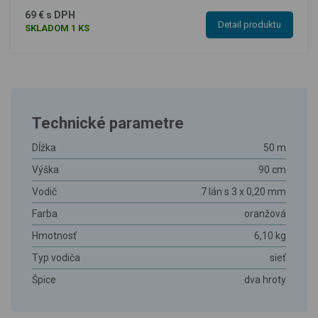
69 € s DPH
Detail produktu
SKLADOM 1 KS
Technické parametre
Dĺžka
50 m
Výška
90 cm
Vodič
7 lán s 3 x 0,20 mm
Farba
oranžová
Hmotnosť
6,10 kg
Typ vodiča
sieť
Špice
dva hroty