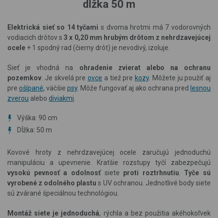
dĺžka 50 m
Elektrická sieť so 14 tyčami
s dvoma hrotmi má 7 vodorovných
vodiacich drôtov s
3 x 0,20 mm hrubým drôtom z nehrdzavejúcej
ocele
+ 1 spodný rad (čierny drôt) je nevodivý, izoluje.
Sieť je vhodná na
ohradenie zvierat alebo na ochranu
pozemkov
. Je skvelá pre
ovce
a tiež pre
kozy
. Môžete ju použiť aj
pre
ošípané
, väčšie
psy
.
Môže fungovať aj ako
ochrana pred
lesnou
zverou
alebo
diviakmi
.
Výška: 90 cm
Dĺžka: 50 m
Kovové hroty z nehrdzavejúcej ocele zaručujú jednoduchú
manipuláciu a upevnenie. Kratšie rozstupy tyčí zabezpečujú
vysokú pevnosť a odolnosť
siete
proti roztrhnutiu
.
Tyče sú
vyrobené z odolného plastu
s UV ochranou. Jednotlivé body siete
sú zvárané špeciálnou technológiou.
Montáž siete je jednoduchá
, rýchla a bez použitia akéhokoľvek