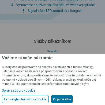
Vymazanie používateľského účtu vo webovej aplikácii
Signalizácia LED kontroliek a bargrafu
Služby zákazníkom
Kontakt
Vážime si vaše súkromie
Poradenstvo
Podmienky a pravidlá
Súbory cookie používame na analýzu návštevnosti a funkcií stránky,
Preprava a platba
ukladanie vašich nastavení a prispôsobovanie obsahu a reklám.
Informácie o tom, ako používate našu webovú lokalitu, zdieľame s našimi
Postup pri podávaní sťažností
partnermi v oblasti sociálnych médií, reklamy a analýzy, ktorí môžu byť
Formulár pre služby a sťažnosti
mimo EÚ. Títo partneri môžu tieto informácie kombinovať s inými
informáciami, ktoré ste im poskytli alebo ktoré získali v dôsledku vášho
Odstúpenie od zmluvy
Správa súborov cookie
používania ich služieb.
Podrobné informácie
Výhody produktov fencee
Len nevyhnutné súbory cookie
Prijať všetko
Funkcie a vlastnosti výrobku