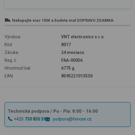
Nakupujte viac
150€
a budete mať
DOPRAVU ZDARMA
.
Výrobca:
VNT electronics s.r.o.
Kód:
8017
Záruka:
24 mesiacu
Reg. č:
FAA-00056
Hmotnosť bal:
6775 g
EAN:
8595221013530
Technická podpora
/ Po - Pia: 8:00 - 16:00
+420
730 830 393
podpora@fencee.cz