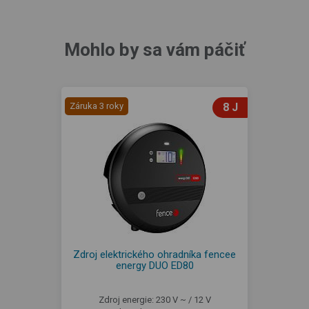
Mohlo by sa vám páčiť
Záruka 3 roky
8 J
Zdroj elektrického ohradníka fencee
energy DUO ED80
Zdroj energie: 230 V ~ / 12 V