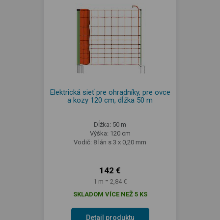
Elektrická sieť pre ohradníky, pre ovce
a kozy 120 cm, dĺžka 50 m
Dĺžka: 50 m
Výška: 120 cm
Vodič: 8 lán s 3 x 0,20 mm
142 €
1 m = 2,84 €
SKLADOM VÍCE NEŽ 5 KS
Detail produktu