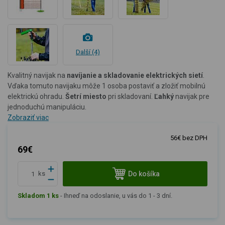
Další (4)
Kvalitný navijak na
navíjanie a skladovanie elektrických sietí
.
Vďaka tomuto navijaku môže 1 osoba postaviť a zložiť mobilnú
elektrickú ohradu.
Šetrí miesto
pri skladovaní.
Ľahký
navijak pre
jednoduchú manipuláciu.
Zobraziť viac
56€ bez DPH
69€
Do košíka
ks
Skladom 1 ks
-
Ihneď na odoslanie, u vás do 1 - 3 dní.