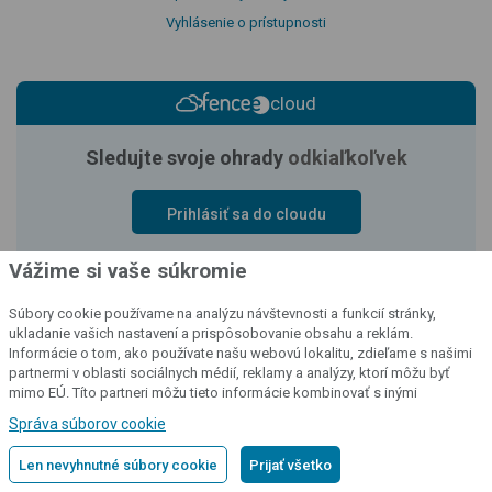
Vyhlásenie o prístupnosti
cloud
Sledujte svoje ohrady
odkiaľkoľvek
Prihlásiť sa do cloudu
Vážime si vaše súkromie
Súbory cookie používame na analýzu návštevnosti a funkcií stránky,
ukladanie vašich nastavení a prispôsobovanie obsahu a reklám.
Informácie o tom, ako používate našu webovú lokalitu, zdieľame s našimi
partnermi v oblasti sociálnych médií, reklamy a analýzy, ktorí môžu byť
mimo EÚ. Títo partneri môžu tieto informácie kombinovať s inými
informáciami, ktoré ste im poskytli alebo ktoré získali v dôsledku vášho
Správa súborov cookie
používania ich služieb.
Podrobné informácie
Len nevyhnutné súbory cookie
Prijať všetko