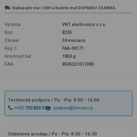
Nakupujte viac
150€
a budete mať
DOPRAVU ZDARMA
.
Výrobca:
VNT electronics s.r.o.
Kód:
8235
Záruka:
24 mesiacu
Reg. č:
FAA-00171
Hmotnosť bal:
1850 g
EAN:
8595221017095
Technická podpora
/ Po - Pia: 8:00 - 16:00
+420
730 830 393
podpora@fencee.cz
Oddelenie predaja
/ Po - Pia: 8:30 - 16:30