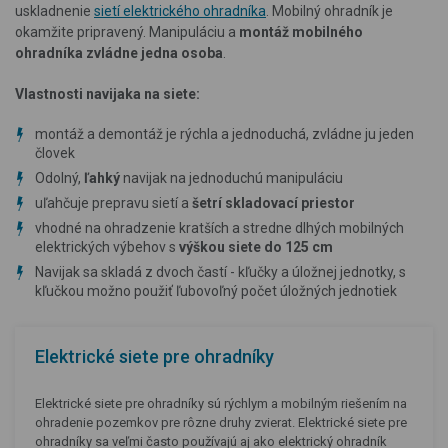
uskladnenie
sietí elektrického ohradníka
. Mobilný ohradník je
okamžite pripravený. Manipuláciu a
montáž mobilného
ohradníka zvládne jedna osoba
.
Vlastnosti navijaka na siete:
montáž a demontáž je rýchla a jednoduchá, zvládne ju jeden
človek
Odolný,
ľahký
navijak na jednoduchú manipuláciu
uľahčuje prepravu sietí a
šetrí skladovací priestor
vhodné na ohradzenie kratších a stredne dlhých mobilných
elektrických výbehov s
výškou siete do 125 cm
Navijak sa skladá z dvoch častí - kľučky a úložnej jednotky, s
kľučkou možno použiť ľubovoľný počet úložných jednotiek
Elektrické siete pre ohradníky
Elektrické siete pre ohradníky sú rýchlym a mobilným riešením na
ohradenie pozemkov pre rôzne druhy zvierat. Elektrické siete pre
ohradníky sa veľmi často používajú aj ako elektrický ohradník