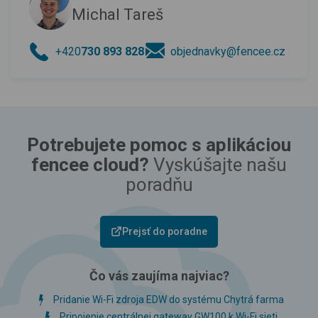
Michal Tareš
+420
730 893 828
objednavky@fencee.cz
Potrebujete pomoc s aplikáciou
fencee cloud?
Vyskúšajte našu
poradňu
Prejsť do poradne
Čo vás zaujíma najviac?
Pridanie Wi-Fi zdroja EDW do systému Chytrá farma
Pripojenie centrálnej gateway GW100 k Wi-Fi sieti