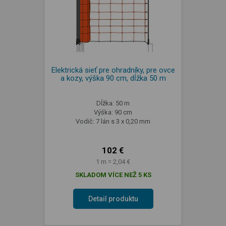
Elektrická sieť pre ohradníky, pre ovce
a kozy, výška 90 cm, dĺžka 50 m
Dĺžka: 50 m
Výška: 90 cm
Vodič: 7 lán s 3 x 0,20 mm
102 €
1 m = 2,04 €
SKLADOM VÍCE NEŽ 5 KS
Detail produktu