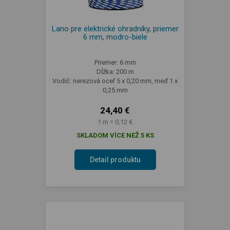
Lano pre elektrické ohradníky, priemer
6 mm, modro-biele
Priemer: 6 mm
Dĺžka: 200 m
Vodič: nerezová oceľ 5 x 0,20 mm, meď 1 x
0,25 mm
24,40 €
1 m = 0,12 €
SKLADOM VÍCE NEŽ 5 KS
Detail produktu