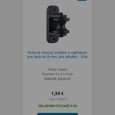
Rohový otočný izolátor s valčekom
pre laná do 8 mm, pre skrutky - 4 ks
Farba: čierna
Rozmer: 6 × 2 × 4 cm
Materiál: plastové
1,35 €
1 ks = 0,34 €
SKLADOM VÍCE NEŽ 5 KS