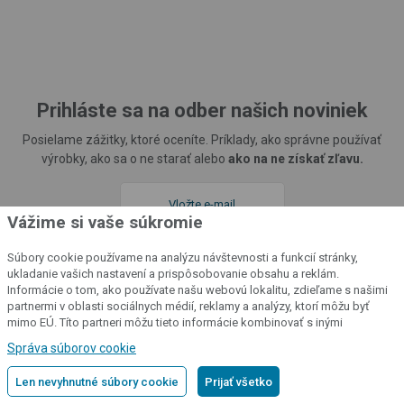
Prihláste sa na odber našich noviniek
Posielame zážitky, ktoré oceníte. Príklady, ako správne používať
výrobky, ako sa o ne starať alebo
ako na ne získať zľavu.
Vážime si vaše súkromie
Súbory cookie používame na analýzu návštevnosti a funkcií stránky,
Prihlásiť sa
ukladanie vašich nastavení a prispôsobovanie obsahu a reklám.
Informácie o tom, ako používate našu webovú lokalitu, zdieľame s našimi
Ďalšie informácie o tom, ako spracúvame osobné údaje
partnermi v oblasti sociálnych médií, reklamy a analýzy, ktorí môžu byť
nájdete v našich
zásadách spracovania osobných údajov
.
mimo EÚ. Títo partneri môžu tieto informácie kombinovať s inými
informáciami, ktoré ste im poskytli alebo ktoré získali v dôsledku vášho
Správa súborov cookie
používania ich služieb.
Podrobné informácie
Sledujte nás na sociálnych sieťach
Len nevyhnutné súbory cookie
Prijať všetko