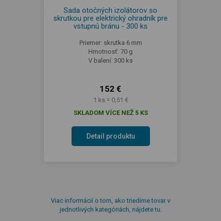
Sada otočných izolátorov so
skrutkou pre elektrický ohradník pre
vstupnú bránu - 300 ks
Priemer: skrutka 6 mm
Hmotnosť: 70 g
V balení: 300 ks
152 €
1 ks = 0,51 €
SKLADOM VÍCE NEŽ 5 KS
Detail produktu
Viac informácií o tom, ako triedime tovar v
jednotlivých kategóriách, nájdete tu.