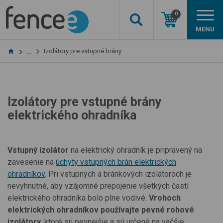
0
MENU
Izolátory pre vstupné brány
…
Izolátory pre vstupné brány
elektrického ohradníka
Vstupný izolátor
na elektrický ohradník
je pripravený na
zavesenie na
úchyty vstupných brán elektrických
ohradníkov
. Pri vstupných a bránkových izolátoroch je
nevyhnutné, aby vzájomné prepojenie všetkých častí
elektrického ohradníka bolo plne vodivé.
V
rohoch
elektrických ohradníkov používajte pevné rohové
izolátory,
ktoré sú pevnejšie a sú určené na väčšie