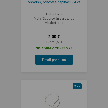
ohradník, rohový a napínací - 4 ks
Farba: biela
Materiál: porcelán s glazúrou
V balení: 4 ks
2,00 €
1 ks = 0,50 €
SKLADOM VÍCE NEŽ 5 KS
Detail produktu
2 ks