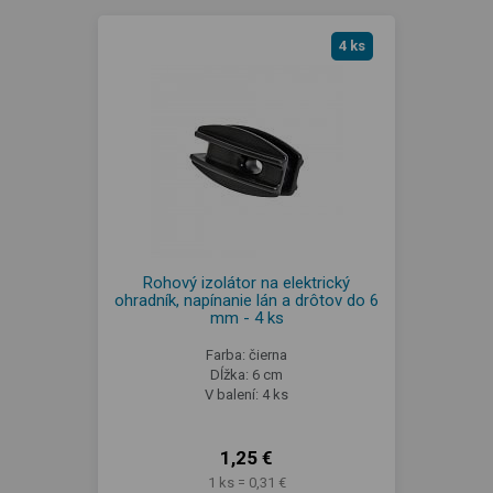
4 ks
Rohový izolátor na elektrický
ohradník, napínanie lán a drôtov do 6
mm - 4 ks
Farba: čierna
Dĺžka: 6 cm
V balení: 4 ks
1,25 €
1 ks = 0,31 €