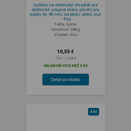
Izolátor na elektrický ohradník pre
elektrické vstupné brány, plochý pre
pásky do 40 mm, na klinec alebo vrut
- 4 ks
Farba: čierna
Hmotnosť: 288 g
V balení: 4 ks
10,55 €
1 ks = 2,64 €
SKLADOM VÍCE NEŽ 5 KS
Detail produktu
4 ks