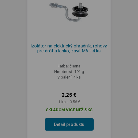
Izolátor na elektrický ohradník, rohový,
pre drôt a lanko, závit M6 - 4 ks
Farba: čierna
Hmotnosť: 191 g
V balení: 4 ks
2,25 €
1 ks = 0,56 €
SKLADOM VÍCE NEŽ 5 KS
Detail produktu