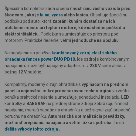
Špeciálna kompletná sada určená
na
ochranu vášho vozidla pred
škodcami, ako je
kuna
,
vydra
alebo lasica.
Obsahuje špeciálnu
podložku pod auto,
ktorá
zabráni
kunám dostať sa na ich
obľúbené miesto pri teplom motore, kde následne poškodia
elektroinštaláciu.
Podložka sa umiestňuje do priestoru pod
motorom.
Praktické riešenie, veľmi
jednoduché na obsluhu
.
Na
napájanie sa používa
kombinovaný
zdroj elektrického
ohradníka fencee power DUO PD10
.
Ide o
zdroj s kombinovaným
napájaním, môže byť napájaný adaptérom z
230 V
siete alebo z
bežnej
12 V
batérie.
Kompaktný, moderný dizajn ohradníka s
vypínačom na prednom
paneli a najnovšou mikroprocesorovou technológiou
vo vnútri
ponúka praktické riešenie a umožňuje jednoduchú inštaláciu.
LED
kontrolky a
BARGRAF
na prednej strane zdroja zobrazujú činnosť
napájania, merajú napätie na ohradníku a tiež signalizujú prípadnú
poruchu na ohradníku.
Automatická optimalizácia prevádzky,
možnosť prepínania napájania a veľmi nízka spotreba.
To sú
ďalšie výhody tohto zdroja
.