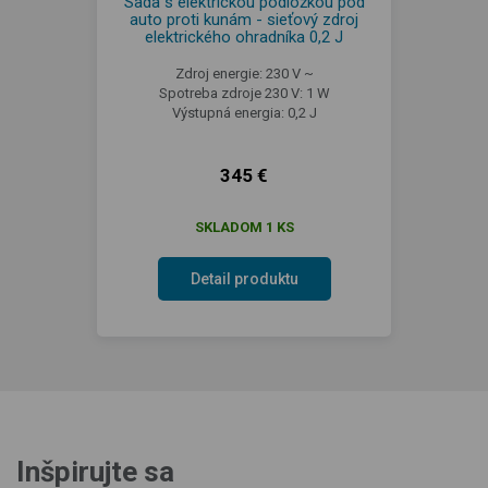
Sada s elektrickou podložkou pod
auto proti kunám - sieťový zdroj
elektrického ohradníka 0,2 J
Zdroj energie: 230 V ~
Spotreba zdroje 230 V: 1 W
Výstupná energia: 0,2 J
345 €
SKLADOM 1 KS
Detail produktu
Inšpirujte sa