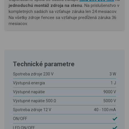
jednoduchú montáž
zdroja na stenu.
Na príslušenstvo v
kompletných sadách sa vzťahuje záruka len 24 mesiacov.
Na všetky zdroje fencee sa vzťahuje predĺžená záruka 36
mesiacov.
Technické parametre
Spotreba zdroje 230 V
3 W
Výstupná energia
1 J
Výstupné napätie
9000 V
Výstupné napätie 500 Ω
5000 V
Spotreba zdroje 12 V
40 - 100 mA
ON/OFF
LED ON/OFF