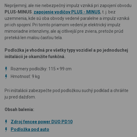
Nepríjemný, ale nie nebezpečný impulz vzniká pri zapojení
obvodu
PLUS
-
MINUS
.
zapojenie vodičov PLUS - MINUS
, t. j. bez
uzemnenia, kde sú oba obvody vedené paralelne a impulz vzniká
pri ich spojení. Pri tomto priamom vedení je elektrický impulz
mimoriadne intenzívny, ale aj citlivejší pre zviera, pretože prúd
preteká len malou časťou tela.
Podložka je vhodná pre všetky typy vozidiel a po jednoduchej
inštalácii je okamžite funkčná.
Rozmery podložky: 115 × 99 cm
Hmotnosť: 9 kg
Pri inštalácii zabezpečte pod podložkou suchý podklad a chráňte
ju pred dažďom.
Obsah balenia:
Zdroj fencee power DUO PD10
Podložka pod auto