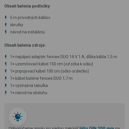
Obsah balenia podložky:
5 m prívodných káblov
skrutky
návod na inštaláciu
Obsah balenia zdroje:
1×
napájací adaptér fencee DUO 14 V 1 A, dĺžka kábla 1,5 m
1×
uzemňovací kábel 150 cm (od očka k očku)
1×
pripojovací kábel 100 cm (očko-srdiečko)
1×
kábel batérie fencee DUO 1,7 m
1×
výstražná tabuľka
1×
návod na obsluhu
Odporúčame spolu so sadou zakúpiť
lištu DIN 200 mm
na