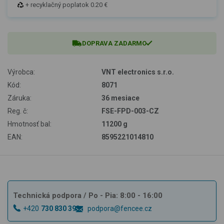
+ recyklačný poplatok 0.20 €
DOPRAVA ZADARMO
Výrobca:
VNT electronics s.r.o.
Kód:
8071
Záruka:
36 mesiace
Reg. č:
FSE-FPD-003-CZ
Hmotnosť bal:
11200 g
EAN:
8595221014810
Technická podpora
/ Po - Pia: 8:00 - 16:00
+420
730 830 393
podpora@fencee.cz