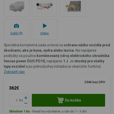
Další (9)
Video
Špeciálna kompletná sada určená na
ochranu vášho vozidla pred
škodcami, ako je kuna, vydra alebo lasica.
Na napájanie
podložky sa používa
kombinovaný
zdroj elektrického ohradníka
fencee power DUO PD10,
napájanie
1 J
. Je
vhodný pre všetky
typy vozidiel
a po jednoduchej inštalácii je okamžite funkčný
.
Zobraziť viac
294€ bez DPH
362€
Do košíka
ks
Skladom 1 ks
-
Ihneď na odoslanie, u vás do 1 - 3 dní.