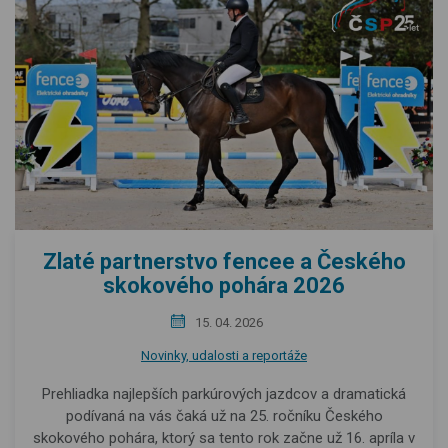
Zlaté partnerstvo fencee a Českého
skokového pohára 2026
15. 04. 2026
Novinky, udalosti a reportáže
Prehliadka najlepších parkúrových jazdcov a dramatická
podívaná na vás čaká už na 25. ročníku Českého
skokového pohára, ktorý sa tento rok začne už 16. apríla v