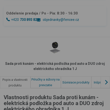
Oddelenie predaja
/ Po - Pia: 8:30 - 16:30
+420
730 893 828
objednavky@fencee.cz
Sada proti kunám - elektrická podložka pod auto a DUO zdroj
elektrického ohradníka 1 J
Príručky a súbory na
Popis a vlastnosti
Súvisiace produkty
Inšpirácia 
prevzatie
produktu
Vlastnosti produktu Sada proti kunám -
elektrická podložka pod auto a DUO zdroj
elektrického ohradníka 1 J