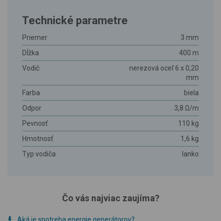
Technické parametre
Priemer
3 mm
Dĺžka
400 m
Vodič
nerezová oceľ 6 x 0,20
mm
Farba
biela
Odpor
3,8 Ω/m
Pevnosť
110 kg
Hmotnosť
1,6 kg
Typ vodiča
lanko
Čo vás najviac zaujíma?
Aká je spotreba energie generátorov?