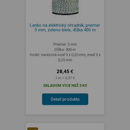
Lanko na elektrický ohradník, priemer
3 mm, zeleno-biele, dĺžka 400 m
Priemer: 3 mm
Dĺžka: 400 m
Vodič: nerezová oceľ 3 x 0,20 mm, meď 3 x
0,25 mm
28,45 €
1 m = 0,07 €
SKLADOM VÍCE NEŽ 5 KS
Detail produktu