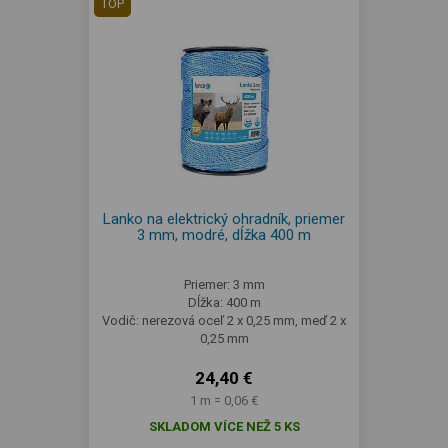
TOP
Lanko na elektrický ohradník, priemer
3 mm, modré, dĺžka 400 m
Priemer: 3 mm
Dĺžka: 400 m
Vodič: nerezová oceľ 2 x 0,25 mm, meď 2 x
0,25 mm
24,40 €
1 m = 0,06 €
SKLADOM VÍCE NEŽ 5 KS