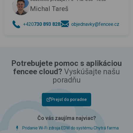
Michal Tareš
+420
730 893 828
objednavky@fencee.cz
Potrebujete pomoc s aplikáciou
fencee cloud?
Vyskúšajte našu
poradňu
Prejsť do poradne
Čo vás zaujíma najviac?
Pridanie Wi-Fi zdroja EDW do systému Chytrá farma