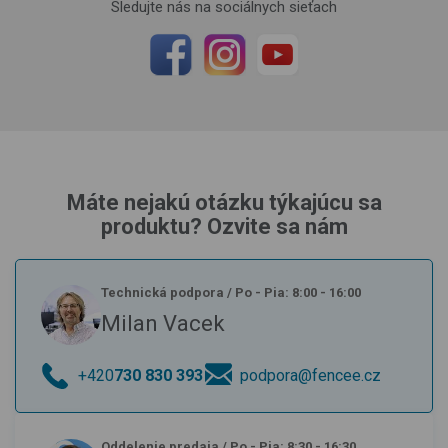
Sledujte nás na sociálnych sieťach
Máte nejakú otázku týkajúcu sa
produktu? Ozvite sa nám
Technická podpora
/
Po - Pia: 8:00 - 16:00
Milan Vacek
+420
730 830 393
podpora@fencee.cz
Oddelenie predaja
/
Po - Pia: 8:30 - 16:30