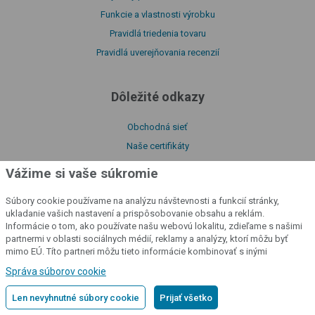
Funkcie a vlastnosti výrobku
Pravidlá triedenia tovaru
Pravidlá uverejňovania recenzií
Dôležité odkazy
Obchodná sieť
Naše certifikáty
Na stiahnutie
Vážime si vaše súkromie
Návody
Súbory cookie používame na analýzu návštevnosti a funkcií stránky,
O našej spoločnosti
ukladanie vašich nastavení a prispôsobovanie obsahu a reklám.
Vyhlásenie o zhode
Informácie o tom, ako používate našu webovú lokalitu, zdieľame s našimi
partnermi v oblasti sociálnych médií, reklamy a analýzy, ktorí môžu byť
Katalóg produktov
mimo EÚ. Títo partneri môžu tieto informácie kombinovať s inými
Zásady používania súborov cookie
informáciami, ktoré ste im poskytli alebo ktoré získali v dôsledku vášho
Správa súborov cookie
používania ich služieb.
Podrobné informácie
Zásady spracovania osobných údajov
Len nevyhnutné súbory cookie
Prijať všetko
Informácie o súboroch cookie