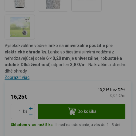
Vysokokvalitné vodivé lanko na
univerzálne použitie pre
elektrické ohradníky.
Lanko so šiestimi silnými vodičmi z
nehrdzavejúcej ocele
6 × 0,20 mm
je
univerzálne, robustné a
odolné
.
Dlhá životnosť
,
odpor len
3,8 Ω/m
. Na kratšie a stredne
dlhé ohrady.
Zobraziť viac
13,21€ bez DPH
0,04 €/m
16,25€
Do košíka
ks
Skladom více než 5 ks
-
Ihneď na odoslanie, u vás do 1 - 3 dní.