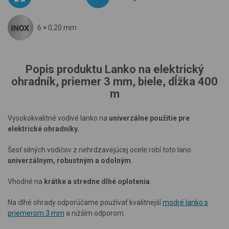
6 × 0,20 mm
Popis produktu Lanko na elektrický
ohradník, priemer 3 mm, biele, dĺžka 400
m
Vysokokvalitné vodivé lanko na
univerzálne použitie pre
elektrické ohradníky.
Šesť silných vodičov z nehrdzavejúcej ocele robí toto lano
univerzálnym, robustným a odolným
.
Vhodné na
krátke a stredne dlhé oplotenia
.
Na dlhé ohrady odporúčame používať kvalitnejší
modré lanko s
priemerom 3 mm
a nižším odporom.