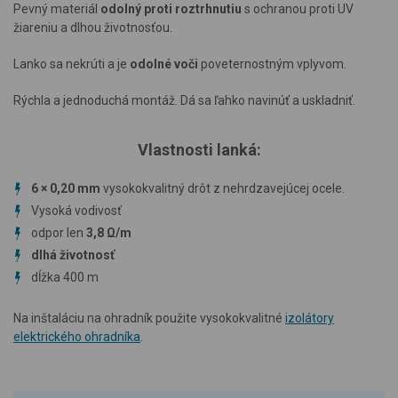
Pevný materiál
odolný proti roztrhnutiu
s ochranou proti UV
žiareniu a dlhou životnosťou.
Lanko sa nekrúti a je
odolné voči
poveternostným vplyvom.
Rýchla a jednoduchá montáž. Dá sa ľahko navinúť a uskladniť.
Vlastnosti lanká:
6 × 0,20 mm
vysokokvalitný drôt z nehrdzavejúcej ocele.
Vysoká vodivosť
odpor len
3,8 Ω/m
dlhá životnosť
dĺžka 400 m
Na inštaláciu na ohradník použite vysokokvalitné
izolátory
elektrického ohradníka
.