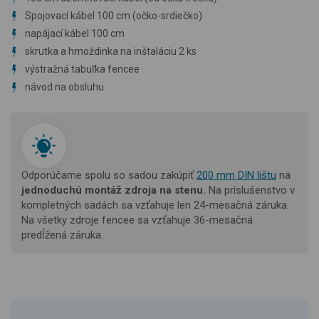
Spojovací kábel 100 cm (očko-srdiečko)
napájací kábel 100 cm
skrutka a hmoždinka na inštaláciu 2 ks
výstražná tabuľka fencee
návod na obsluhu
Odporúčame spolu so sadou zakúpiť
200 mm DIN lištu
na
jednoduchú montáž
zdroja na stenu.
Na príslušenstvo v
kompletných sadách sa vzťahuje len 24-mesačná záruka.
Na všetky zdroje fencee sa vzťahuje 36-mesačná
predĺžená záruka.