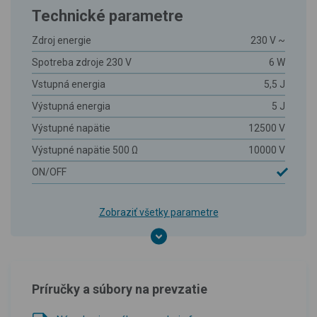
Technické parametre
Zdroj energie
230 V ~
Spotreba zdroje 230 V
6 W
Vstupná energia
5,5 J
Výstupná energia
5 J
Výstupné napätie
12500 V
Výstupné napätie 500 Ω
10000 V
ON/OFF
Zobraziť všetky parametre
Príručky a súbory na prevzatie