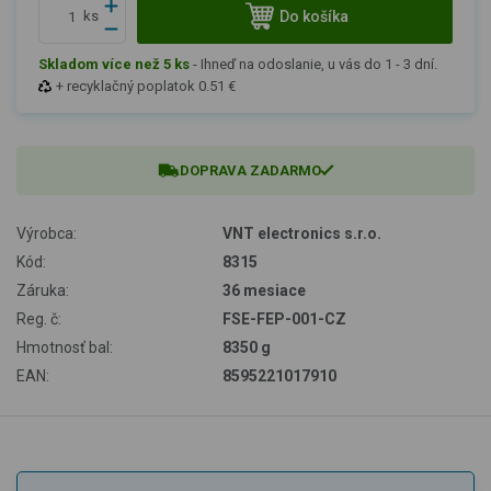
Do košíka
ks
Skladom více než 5 ks
-
Ihneď na odoslanie, u vás do 1 - 3 dní.
+ recyklačný poplatok 0.51 €
DOPRAVA ZADARMO
Výrobca:
VNT electronics s.r.o.
Kód:
8315
Záruka:
36 mesiace
Reg. č:
FSE-FEP-001-CZ
Hmotnosť bal:
8350 g
EAN:
8595221017910