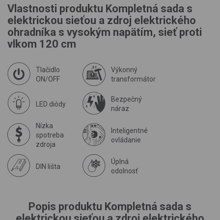
Vlastnosti produktu Kompletná sada s
elektrickou sieťou a zdroj elektrického
ohradníka s vysokým napätím, sieť proti
vlkom 120 cm
Tlačidlo
Výkonný
ON/OFF
transformátor
Bezpečný
LED diódy
náraz
Nízka
Inteligentné
spotreba
ovládanie
zdroja
Úplná
DIN lišta
odolnosť
Popis produktu Kompletná sada s
elektrickou sieťou a zdroj elektrického