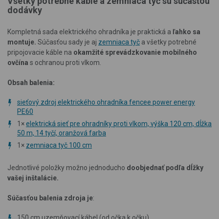
Všetky potrebné káble a zemniaca tyč sú súčasťou
dodávky
Kompletná sada elektrického ohradníka je praktická a
ľahko sa
montuje.
Súčasťou sady je aj
zemniaca tyč
a všetky potrebné
pripojovacie káble na
okamžité sprevádzkovanie mobilného
ovčína
s ochranou proti vlkom.
Obsah balenia:
sieťový zdroj elektrického ohradníka fencee power energy
PE60
1×
elektrická sieť pre ohradníky proti vlkom, výška 120 cm, dĺžka
50 m, 14 tyčí, oranžová farba
1×
zemniaca tyč 100 cm
Jednotlivé položky možno jednoducho
doobjednať podľa dĺžky
vašej inštalácie.
Súčasťou balenia zdroja je
:
150 cm uzemňovací kábel (od očka k očku)