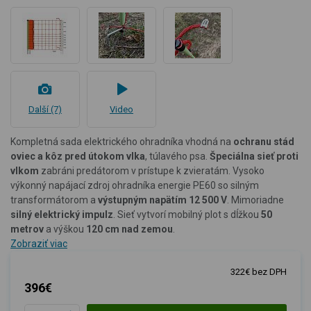
Další (7)
Video
Kompletná sada elektrického ohradníka vhodná na
ochranu stád
oviec a kôz pred útokom vlka
, túlavého psa.
Špeciálna sieť proti
vlkom
zabráni predátorom v prístupe k zvieratám. Vysoko
výkonný napájací zdroj ohradníka energie PE60 so silným
transformátorom a
výstupným napätím 12 500 V
. Mimoriadne
silný elektrický impulz
. Sieť vytvorí mobilný plot s dĺžkou
50
metrov
a výškou
120 cm nad zemou
.
Zobraziť viac
322€ bez DPH
396€