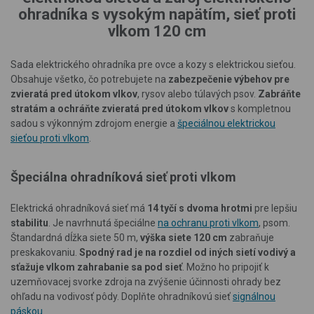
ohradníka s vysokým napätím, sieť proti
vlkom 120 cm
Sada elektrického ohradníka pre ovce a kozy s elektrickou sieťou.
Obsahuje všetko, čo potrebujete na
zabezpečenie výbehov pre
zvieratá pred útokom vlkov
, rysov alebo túlavých psov.
Zabráňte
stratám a ochráňte zvieratá pred útokom vlkov
s kompletnou
sadou s výkonným zdrojom energie a
špeciálnou elektrickou
sieťou proti vlkom
.
Špeciálna ohradníková sieť proti vlkom
Elektrická ohradníková sieť má
14 tyčí s dvoma hrotmi
pre lepšiu
stabilitu
. Je navrhnutá špeciálne
na ochranu proti vlkom
, psom.
Štandardná dĺžka siete 50 m,
výška siete 120 cm
zabraňuje
preskakovaniu.
Spodný rad je na rozdiel od iných sietí vodivý a
sťažuje vlkom zahrabanie sa pod sieť
. Možno ho pripojiť k
uzemňovacej svorke zdroja na zvýšenie účinnosti ohrady bez
ohľadu na vodivosť pôdy. Doplňte ohradníkovú sieť
signálnou
páskou
.