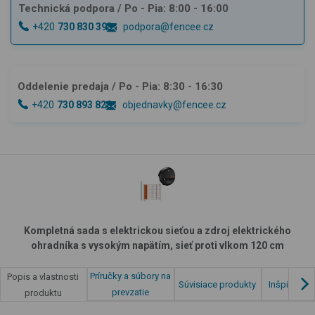
Technická podpora
/ Po - Pia: 8:00 - 16:00
+420
730 830 393
podpora@fencee.cz
Oddelenie predaja
/ Po - Pia: 8:30 - 16:30
+420
730 893 828
objednavky@fencee.cz
Kompletná sada s elektrickou sieťou a zdroj elektrického
ohradníka s vysokým napätím, sieť proti vlkom 120 cm
Príručky a súbory na
Popis a vlastnosti
Súvisiace produkty
Inšpirácia 
prevzatie
produktu