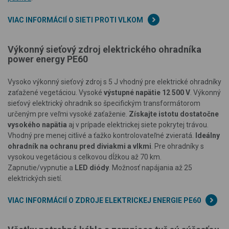
VIAC INFORMÁCIÍ O SIETI PROTI VLKOM
Výkonný sieťový zdroj elektrického ohradníka
power energy PE60
Vysoko výkonný sieťový zdroj s 5 J vhodný pre elektrické ohradníky
zaťažené vegetáciou. Vysoké
výstupné napätie 12 500 V
. Výkonný
sieťový elektrický ohradník so špecifickým transformátorom
určeným pre veľmi vysoké zaťaženie.
Získajte istotu dostatočne
vysokého napätia
aj v prípade elektrickej siete pokrytej trávou.
Vhodný pre menej citlivé a ťažko kontrolovateľné zvieratá.
Ideálny
ohradník na ochranu pred diviakmi a vlkmi
. Pre ohradníky s
vysokou vegetáciou s celkovou dĺžkou až 70 km.
Zapnutie/vypnutie a
LED diódy
. Možnosť napájania až 25
elektrických sietí.
VIAC INFORMÁCIÍ O ZDROJE ELEKTRICKEJ ENERGIE PE60