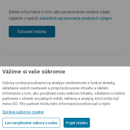
Ďalšie informácie o tom, ako spracúvame osobné údaje
nájdete v našich
zásadách spracovania osobných údajov
.
Vážime si vaše súkromie
Súbory cookie používame na analýzu návštevnosti a funkcií stránky,
ukladanie vašich nastavení a prispôsobovanie obsahu a reklám.
Informácie o tom, ako používate našu webovú lokalitu, zdieľame s našimi
Náš katalóg produktov
partnermi v oblasti sociálnych médií, reklamy a analýzy, ktorí môžu byť
mimo EÚ. Títo partneri môžu tieto informácie kombinovať s inými
informáciami, ktoré ste im poskytli alebo ktoré získali v dôsledku vášho
Správa súborov cookie
používania ich služieb.
Podrobné informácie
Všetky naše výrobky si môžete pozrieť aj v katalógu, ktorý
sme pre vás pripravili.
Len nevyhnutné súbory cookie
Prijať všetko