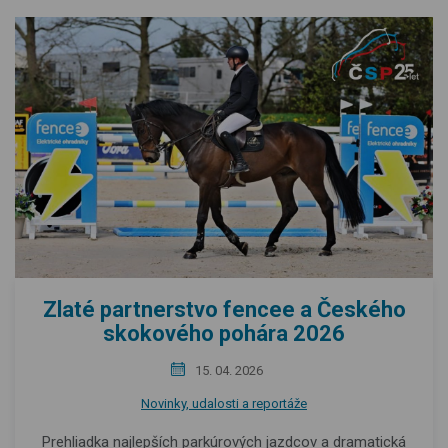
Zlaté partnerstvo fencee a Českého
skokového pohára 2026
15. 04. 2026
Novinky, udalosti a reportáže
Prehliadka najlepších parkúrových jazdcov a dramatická