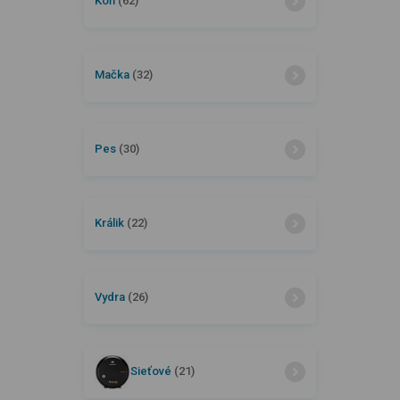
Kôň
(62)
Mačka
(32)
Pes
(30)
Králik
(22)
Vydra
(26)
Sieťové
(21)