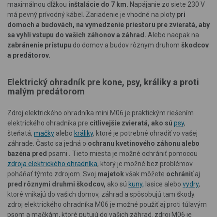
maximálnou dĺžkou
inštalácie do 7 km.
Napájanie zo siete 230 V
má pevný prívodný kábel. Zariadenie je vhodné na ploty
pri
domoch a budovách, na vymedzenie priestoru pre zvieratá, aby
sa vyhli vstupu do vašich záhonov a záhrad.
Alebo naopak na
zabránenie prístupu
do domov a budov rôznym druhom
škodcov
a predátorov.
Elektrický ohradník pre kone, psy, králiky a proti
malým predátorom
Zdroj elektrického ohradníka mini M06 je praktickým riešením
elektrického ohradníka pre
citlivejšie zvieratá, ako sú
psy
,
šteňatá,
mačky
alebo
králiky
, ktoré je potrebné ohradiť vo vašej
záhrade. Často sa jedná o
ochranu kvetinového záhonu alebo
bazéna pred
psami
.
Tieto miesta je možné ochrániť pomocou
zdroja elektrického ohradníka
, ktorý je možné bez problémov
poháňať týmto zdrojom. Svoj
majetok
však môžete
ochrániť
aj
pred rôznymi druhmi škodcov,
ako sú
kuny,
lasice alebo
vydry
,
ktoré vnikajú do vašich domov, záhrad a spôsobujú tam škody.
zdroj elektrického ohradníka M06 je možné použiť aj proti túlavým
psom a mačkám, ktoré putujú do vašich záhrad. zdroj M06 je