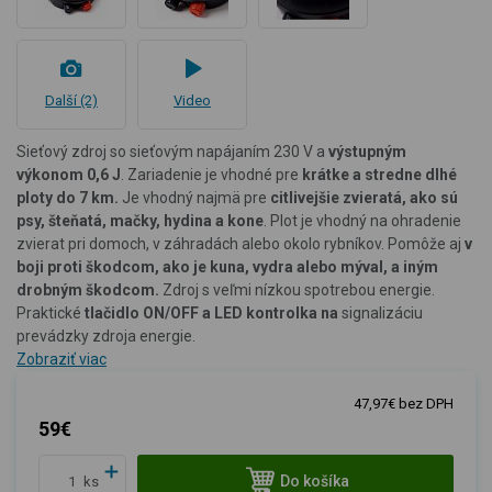
Další (2)
Video
Sieťový zdroj so sieťovým napájaním 230 V a
výstupným
výkonom 0,6 J
. Zariadenie je vhodné pre
krátke a stredne dlhé
ploty do 7 km.
Je vhodný najmä pre
citlivejšie zvieratá, ako sú
psy, šteňatá, mačky, hydina a kone
. Plot je vhodný na ohradenie
zvierat pri domoch, v záhradách alebo okolo rybníkov. Pomôže aj
v
boji proti škodcom, ako je kuna, vydra alebo mýval, a iným
drobným škodcom.
Zdroj s veľmi nízkou spotrebou energie.
Praktické
tlačidlo ON/OFF a LED kontrolka na
signalizáciu
prevádzky zdroja energie.
Zobraziť viac
47,97€ bez DPH
59€
Do košíka
ks