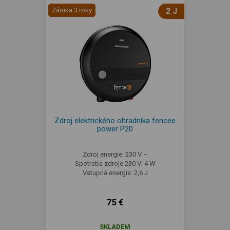
Záruka 3 roky
2 J
Zdroj elektrického ohradníka fencee
power P20
Zdroj energie: 230 V ~
Spotreba zdroje 230 V: 4 W
Vstupná energia: 2,6 J
75 €
SKLADEM