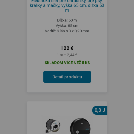
Elektrická sieť pre ohradníky, pre psy,
králiky a mačky, výška 65 cm, dĺžka 50
m
Dĺžka: 50 m
Výška: 65 cm
Vodič: 9 lán s 3 x 0,20 mm
122 €
1 m = 2,44 €
SKLADOM VÍCE NEŽ 5 KS
Detail produktu
0,3 J