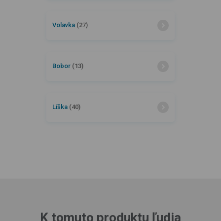
Volavka
(27)
Bobor
(13)
Líška
(40)
K tomuto produktu ľudia