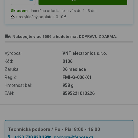
Skladem
-
Ihneď na odoslanie, u vás do 1 - 3 dní.
+ recyklačný poplatok 0.10 €
Nakupujte viac
150€
a budete mať
DOPRAVU ZDARMA
.
Výrobca:
VNT electronics s.r.o.
Kód:
0106
Záruka:
36 mesiace
Reg. č:
FMI-G-006-X1
Hmotnosť bal:
958 g
EAN:
8595221013226
Technická podpora
/ Po - Pia: 8:00 - 16:00
+420
730 830 393
podpora@fencee.cz