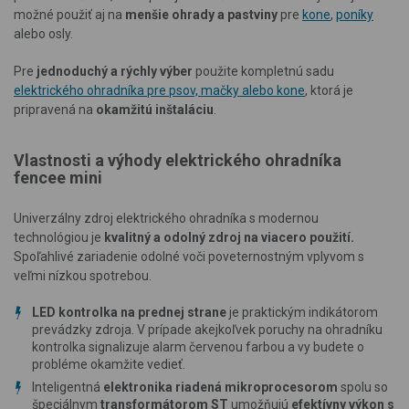
možné použiť aj na
menšie ohrady a pastviny
pre
kone
,
poníky
alebo osly.
Pre
jednoduchý a rýchly výber
použite kompletnú sadu
elektrického ohradníka pre psov, mačky alebo kone
, ktorá je
pripravená na
okamžitú inštaláciu
.
Vlastnosti a výhody elektrického ohradníka
fencee mini
Univerzálny zdroj elektrického ohradníka s modernou
technológiou je
kvalitný a odolný zdroj na viacero použití.
Spoľahlivé zariadenie odolné voči poveternostným vplyvom s
veľmi nízkou spotrebou.
LED kontrolka na prednej strane
je praktickým indikátorom
prevádzky zdroja. V prípade akejkoľvek poruchy na ohradníku
kontrolka signalizuje alarm červenou farbou a vy budete o
probléme okamžite vedieť.
Inteligentná
elektronika riadená mikroprocesorom
spolu so
špeciálnym
transformátorom ST
umožňujú
efektívny výkon s