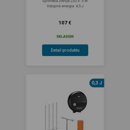
Spotreba zdroje 230 V: 5 W
Vstupná energia: 4,5 J
107 €
SKLADEM
Detail produktu
0,3 J