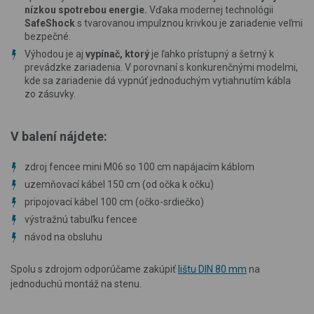
nízkou spotrebou energie.
Vďaka modernej technológii
SafeShock
s tvarovanou impulznou krivkou je zariadenie veľmi
bezpečné.
Výhodou je aj
vypínač, ktorý
je ľahko prístupný a šetrný k
prevádzke zariadenia. V porovnaní s konkurenčnými modelmi,
kde sa zariadenie dá vypnúť jednoduchým vytiahnutím kábla
zo zásuvky.
V balení nájdete:
zdroj fencee mini M06 so 100 cm napájacím káblom
uzemňovací kábel 150 cm (od očka k očku)
pripojovací kábel 100 cm (očko-srdiečko)
výstražnú tabuľku fencee
návod na obsluhu
Spolu s zdrojom odporúčame zakúpiť
lištu DIN 80 mm
na
jednoduchú montáž na stenu.