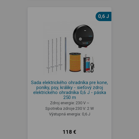
0,6 J
Sada elektrického ohradníka pre kone,
poníky, psy, králiky - sieťový zdroj
elektrického ohradníka 0,6 J - páska
250 m
Zdroj energie: 230 V ~
Spotreba zdroje 230 V: 2 W
Výstupná energia: 0,6 J
118 €