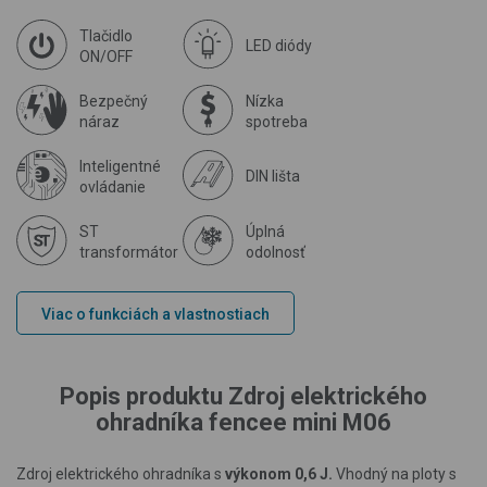
Tlačidlo
LED diódy
ON/OFF
Bezpečný
Nízka
náraz
spotreba
Inteligentné
DIN lišta
ovládanie
ST
Úplná
transformátor
odolnosť
Viac o funkciách a vlastnostiach
Popis produktu Zdroj elektrického
ohradníka fencee mini M06
Zdroj elektrického ohradníka s
výkonom 0,6 J.
Vhodný na ploty s