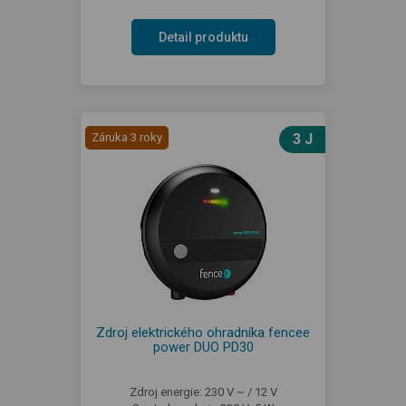
Detail produktu
Záruka 3 roky
3 J
Zdroj elektrického ohradníka fencee
power DUO PD30
Zdroj energie: 230 V ~ / 12 V