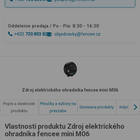
Oddelenie predaja
/ Po - Pia: 8:30 - 16:30
+420
730 893 828
objednavky@fencee.cz
Zdroj elektrického ohradníka fencee mini M06
Príručky a súbory na
Popis a vlastnosti
Súvisiace produkty
Inšpirácia 
prevzatie
produktu
Vlastnosti produktu Zdroj elektrického
ohradníka fencee mini M06