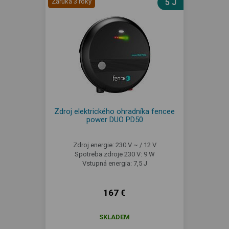
Záruka 3 roky
5 J
Zdroj elektrického ohradníka fencee
power DUO PD50
Zdroj energie: 230 V ~ / 12 V
Spotreba zdroje 230 V: 9 W
Vstupná energia: 7,5 J
167 €
SKLADEM