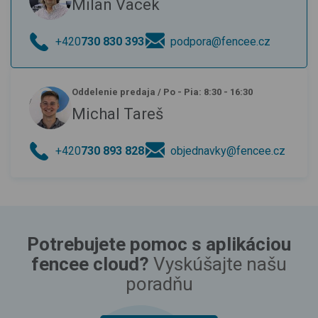
Milan Vacek
+420
730 830 393
podpora@fencee.cz
Oddelenie predaja
/
Po - Pia: 8:30 - 16:30
Michal Tareš
+420
730 893 828
objednavky@fencee.cz
Potrebujete pomoc s aplikáciou
fencee cloud?
Vyskúšajte našu
poradňu