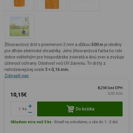
Žltooranžový drôt s priemerom 2 mm a dĺžkou
500 m
je ideálny
pre dlhšie elektrické ohradníky. Jeho žltooranžová farba ho robí
dobre viditeľným pre hospodárske zvieratá a divú zver a zvyšuje
účinnosť ochrany. Odolnosť voči UV žiareniu. Tri drôty z
nehrdzavejúcej ocele
3
× 0,16 mm.
Zobraziť viac
8,25€ bez DPH
0,02 €/m
10,15€
Do košíka
ks
Skladom více než 5 ks
-
Ihneď na odoslanie, u vás do 1 - 3 dní.