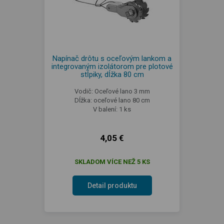
Napínač drôtu s oceľovým lankom a
integrovaným izolátorom pre plotové
stĺpiky, dĺžka 80 cm
Vodič: Oceľové lano 3 mm
Dĺžka: oceľové lano 80 cm
V balení: 1 ks
4,05 €
SKLADOM VÍCE NEŽ 5 KS
Detail produktu