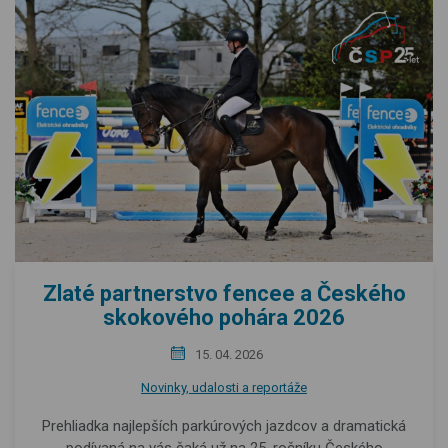
Zlaté partnerstvo fencee a Českého
skokového pohára 2026
15. 04. 2026
Novinky, udalosti a reportáže
Prehliadka najlepších parkúrových jazdcov a dramatická
podívaná na vás čaká už na 25. ročníku Českého