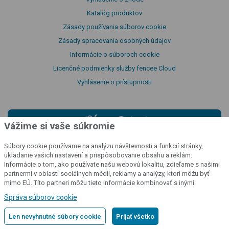
Katalóg produktov
Zásady používania súborov cookie
Zásady spracovania osobných údajov
Informácie o súboroch cookie
Licenčné podmienky služby fencee Cloud
Vyhlásenie o prístupnosti
cloud
Vážime si vaše súkromie
Sledujte svoje ohrady
odkiaľkoľvek
Súbory cookie používame na analýzu návštevnosti a funkcií stránky,
ukladanie vašich nastavení a prispôsobovanie obsahu a reklám.
Informácie o tom, ako používate našu webovú lokalitu, zdieľame s našimi
Prihlásiť sa do cloudu
partnermi v oblasti sociálnych médií, reklamy a analýzy, ktorí môžu byť
mimo EÚ. Títo partneri môžu tieto informácie kombinovať s inými
informáciami, ktoré ste im poskytli alebo ktoré získali v dôsledku vášho
Správa súborov cookie
používania ich služieb.
Podrobné informácie
Len nevyhnutné súbory cookie
Prijať všetko