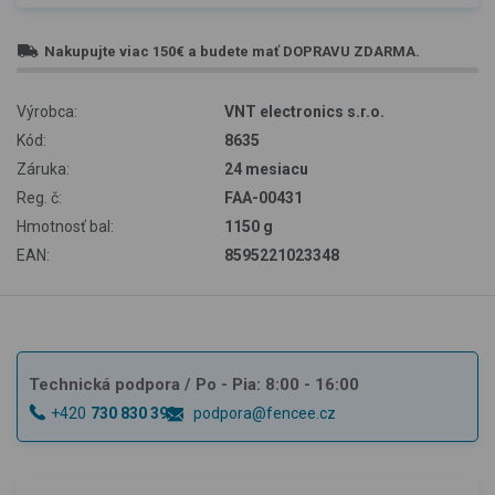
Nakupujte viac
150€
a budete mať
DOPRAVU ZDARMA
.
Výrobca:
VNT electronics s.r.o.
Kód:
8635
Záruka:
24 mesiacu
Reg. č:
FAA-00431
Hmotnosť bal:
1150 g
EAN:
8595221023348
Technická podpora
/ Po - Pia: 8:00 - 16:00
+420
730 830 393
podpora@fencee.cz