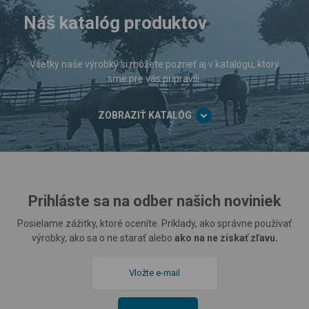
Náš katalóg produktov
Všetky naše výrobky si môžete pozrieť aj v katalógu, ktorý
sme pre vás pripravili.
ZOBRAZIŤ KATALÓG
Prihláste sa na odber našich noviniek
Posielame zážitky, ktoré oceníte. Príklady, ako správne používať
výrobky, ako sa o ne starať alebo
ako na ne získať zľavu.