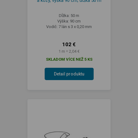
a kozy, výška 90 cm, dĺžka 50 m
Dĺžka: 50 m
Výška: 90 cm
Vodič: 7 lán s 3 x 0,20 mm
102 €
1 m = 2,04 €
SKLADOM VÍCE NEŽ 5 KS
Detail produktu