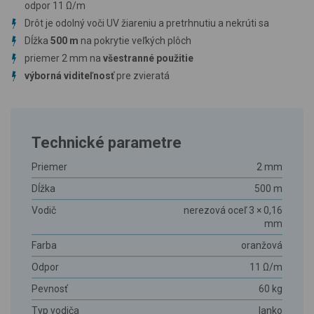
odpor 11 Ω/m
Drôt je odolný voči UV žiareniu a pretrhnutiu a nekrúti sa
Dĺžka
500 m
na pokrytie veľkých plôch
priemer 2 mm na
všestranné použitie
výborná viditeľnosť
pre zvieratá
Technické parametre
Priemer
2 mm
Dĺžka
500 m
Vodič
nerezová oceľ 3 × 0,16
mm
Farba
oranžová
Odpor
11 Ω/m
Pevnosť
60 kg
Typ vodiča
lanko