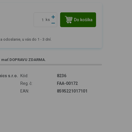
Do košíka
ks
a odoslanie, u vás do 1 - 3 dní.
e mať
DOPRAVU ZDARMA
.
ics s.r.o.
Kód:
8236
Reg. č:
FAA-00172
EAN:
8595221017101