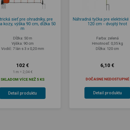
trická sieť pre ohradníky, pre
Náhradná tyčka pre elektrické 
a kozy, výška 90 cm, dĺžka 50
120 cm - dvojitý hrot
m
Dĺžka: 50 m
Farba: zelená
Výška: 90 cm
Hmotnosť: 0,35 kg
Vodič: 7 lán s 3 x 0,20 mm
Dĺžka: 120 cm
102 €
6,10 €
1 m = 2,04 €
DOČASNE NEDOSTUPNÉ
SKLADOM VÍCE NEŽ 5 KS
Detail produktu
Detail produktu