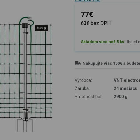
77€
63€ bez DPH
Skladom více než 5 ks
-
Ihneď n
Nakupujte viac
150€
a budet
Výrobca:
VNT electron
Záruka:
24 mesiacu
Hmotnosť bal:
2900 g