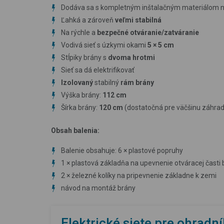
Dodáva sa s kompletným inštalačným materiálom na p
Ľahká a zároveň
veľmi stabilná
Na rýchle a
bezpečné otváranie/zatváranie
Vodivá sieť s úzkymi okami
5 × 5 cm
Stĺpiky brány s
dvoma hrotmi
Sieť sa dá elektrifikovať
Izolovaný
stabilný
rám brány
Výška brány:
112 cm
Šírka brány:
120 cm
(dostatočná pre väčšinu záhra
Obsah balenia:
Balenie obsahuje: 6 × plastové popruhy
1 × plastová základňa na upevnenie otváracej časti 
2 × železné kolíky na pripevnenie základne k zemi
návod na montáž brány
Elektrické siete pre ohradn