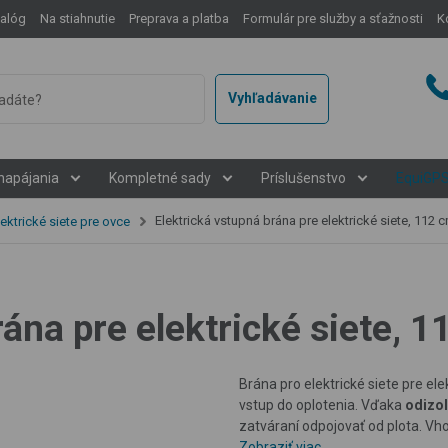
talóg
Na stiahnutie
Preprava a platba
Formulár pre služby a sťažnosti
K
Vyhľadávanie
napájania
Kompletné sady
Príslušenstvo
EquiGP
Elektrická vstupná brána pre elektrické siete, 112 
lektrické siete pre ovce
rána pre elektrické siete, 
Brána pro elektrické siete pre el
vstup do oplotenia. Vďaka
odizo
zatváraní odpojovať od plota. V
Zobraziť viac