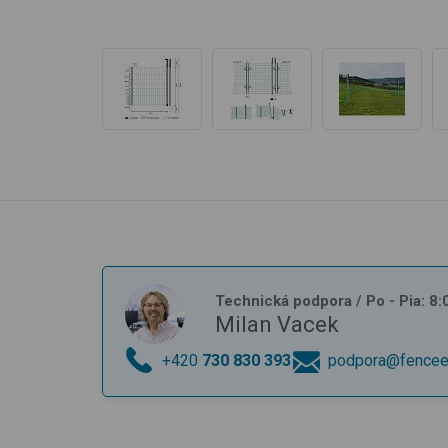
Technická podpora
/ Po - Pia: 8
Milan Vacek
+420
730 830 393
podpora@fencee