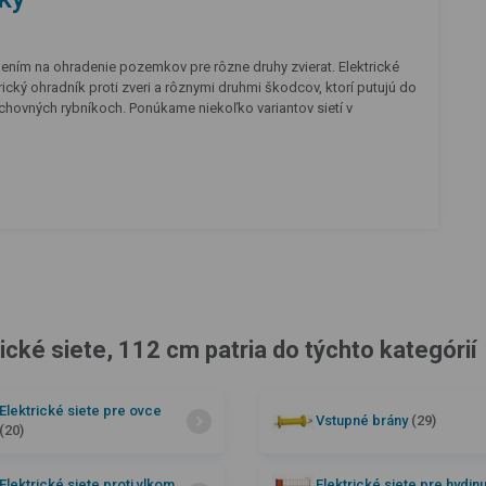
ešením na ohradenie pozemkov pre rôzne druhy zvierat. Elektrické
rický ohradník proti zveri a rôznymi druhmi škodcov, ktorí putujú do
chovných rybníkoch. Ponúkame niekoľko variantov sietí v
ické siete, 112 cm patria do týchto kategórií
Elektrické siete pre ovce
Vstupné brány
(29)
(20)
Elektrické siete proti vlkom
Elektrické siete pre hydin