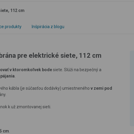
siete, 112 cm
ce produkty
Inšpirácia z blogu
brána pre elektrické siete, 112 cm
lovať v ktoromkoľvek bode
siete. Slúži na bezpečný a
apájania
.
vého kábla (je súčasťou dodávky) umiestneného
v zemi pod
ány.
nok k už zmontovanej sieti.
15 cm
.