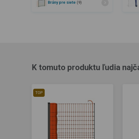
Brány pre siete
(9)
K tomuto produktu ľudia najč
TOP