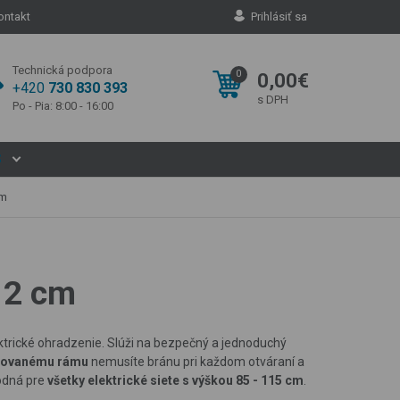
ontakt
Prihlásiť sa
Technická podpora
0
0,00€
+420
730 830 393
s DPH
Po - Pia: 8:00 - 16:00
S
cm
112 cm
ektrické ohradzenie. Slúži na bezpečný a jednoduchý
lovanému rámu
nemusíte bránu pri každom otváraní a
hodná pre
všetky elektrické siete s výškou 85 - 115 cm
.