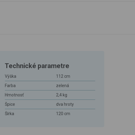
Technické parametre
Výška
112 cm
Farba
zelená
Hmotnosť
2,4 kg
Špice
dva hroty
Šírka
120 cm