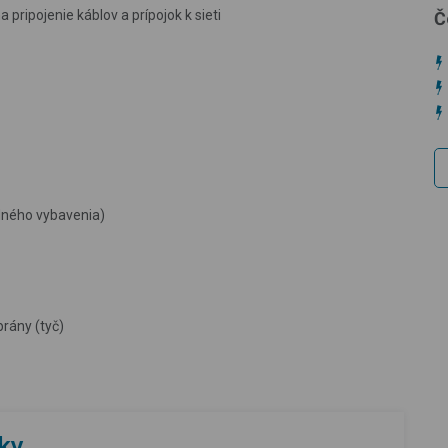
ripojenie káblov a prípojok k sieti
Č
dného vybavenia)
brány (tyč)
íky