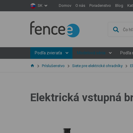
Domov
O nás
Poradenstvo
Blog
Ka
SK
Podľa zvieraťa
Modelová séria
Podľa 
Príslušenstvo
Siete pre elektrické ohradníky
E
Elektrická vstupná b