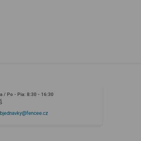
ja
/ Po - Pia: 8:30 - 16:30
š
bjednavky@fencee.cz