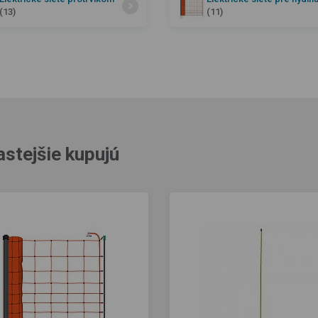
(13)
(11)
astejšie kupujú