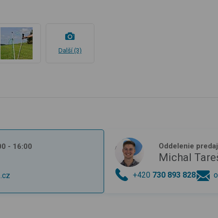
Další (3)
Oddelenie preda
:00 - 16:00
Michal Tare
+420
730 893 828
o
.cz