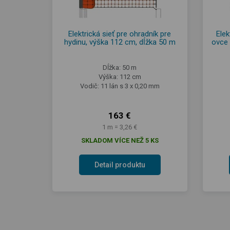
Elektrická sieť pre ohradník pre
Elek
hydinu, výška 112 cm, dĺžka 50 m
ovce 
Dĺžka: 50 m
Výška: 112 cm
Vodič: 11 lán s 3 x 0,20 mm
163 €
1 m = 3,26 €
SKLADOM VÍCE NEŽ 5 KS
Detail produktu