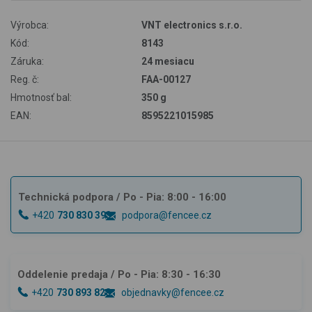
Výrobca:
VNT electronics s.r.o.
Kód:
8143
Záruka:
24 mesiacu
Reg. č:
FAA-00127
Hmotnosť bal:
350 g
EAN:
8595221015985
Technická podpora
/ Po - Pia: 8:00 - 16:00
+420
730 830 393
podpora@fencee.cz
Oddelenie predaja
/ Po - Pia: 8:30 - 16:30
+420
730 893 828
objednavky@fencee.cz