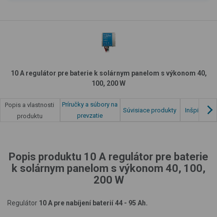
10 A regulátor pre baterie k solárnym panelom s výkonom 40,
100, 200 W
Príručky a súbory na
Popis a vlastnosti
Súvisiace produkty
Inšpirácia 
prevzatie
produktu
Popis produktu 10 A regulátor pre baterie
k solárnym panelom s výkonom 40, 100,
200 W
Regulátor
10 A pre nabíjení baterií 44 - 95 Ah.