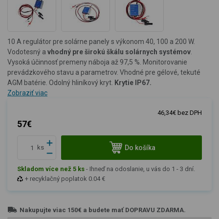
10 A regulátor pre solárne panely s výkonom 40, 100 a 200 W.
Vodotesný a
vhodný pre širokú škálu solárnych systémov
.
Vysoká účinnosť premeny náboja až 97,5 %. Monitorovanie
prevádzkového stavu a parametrov. Vhodné pre gélové, tekuté
AGM batérie. Odolný hliníkový kryt.
Krytie IP67.
Zobraziť viac
46,34€ bez DPH
57€
Do košíka
ks
Skladom více než 5 ks
-
Ihneď na odoslanie, u vás do 1 - 3 dní.
+ recyklačný poplatok 0.04 €
Nakupujte viac
150€
a budete mať
DOPRAVU ZDARMA
.