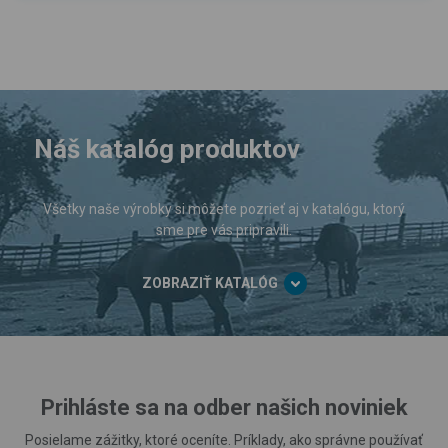
Náš katalóg produktov
Všetky naše výrobky si môžete pozrieť aj v katalógu, ktorý
sme pre vás pripravili.
ZOBRAZIŤ KATALÓG
Prihláste sa na odber našich noviniek
Posielame zážitky, ktoré oceníte. Príklady, ako správne používať