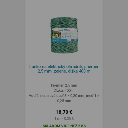
Lanko na elektrický ohradník, priemer
2,5 mm, zelené, dĺžka 400 m
Priemer: 2.5 mm
Dĺžka: 400 m
Vodič: nerezová oceľ 3 × 0,20 mm, meď 1 ×
0,25 mm
18,70 €
1 m = 0,05 €
SKLADOM VÍCE NEŽ 5 KS