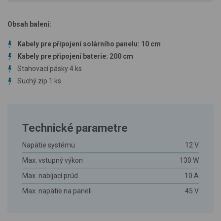
Obsah balení:
Kabely pre připojení solárního panelu: 10 cm
Kabely pre připojení baterie: 200 cm
Stahovací pásky 4 ks
Suchý zip 1 ks
Technické parametre
Napätie systému
12 V
Max. vstupný výkon
130 W
Max. nabíjací prúd
10 A
Max. napätie na paneli
45 V