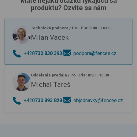
Máte nejakú otázku týkajúcu sa
produktu? Ozvite sa nám
Technická podpora
/
Po - Pia: 8:00 - 16:00
Milan Vacek
+420
730 830 393
podpora@fencee.cz
Oddelenie predaja
/
Po - Pia: 8:30 - 16:30
Michal Tareš
+420
730 893 828
objednavky@fencee.cz