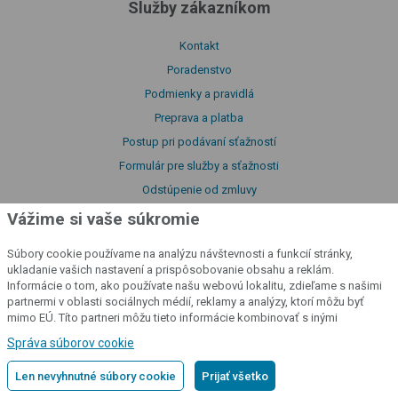
Služby zákazníkom
Kontakt
Poradenstvo
Podmienky a pravidlá
Preprava a platba
Postup pri podávaní sťažností
Formulár pre služby a sťažnosti
Odstúpenie od zmluvy
Výhody produktov fencee
Vážime si vaše súkromie
Funkcie a vlastnosti výrobku
Súbory cookie používame na analýzu návštevnosti a funkcií stránky,
Pravidlá triedenia tovaru
ukladanie vašich nastavení a prispôsobovanie obsahu a reklám.
Pravidlá uverejňovania recenzií
Informácie o tom, ako používate našu webovú lokalitu, zdieľame s našimi
partnermi v oblasti sociálnych médií, reklamy a analýzy, ktorí môžu byť
mimo EÚ. Títo partneri môžu tieto informácie kombinovať s inými
informáciami, ktoré ste im poskytli alebo ktoré získali v dôsledku vášho
Dôležité odkazy
Správa súborov cookie
používania ich služieb.
Podrobné informácie
Len nevyhnutné súbory cookie
Prijať všetko
Obchodná sieť