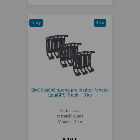
Nový
3 ks
Sivá fixačná spona pre lokátor fencee
EquiGPS Track – 3 ks
Farba: sivá
Materiál: guma
V balení: 3 ks
8,10 €