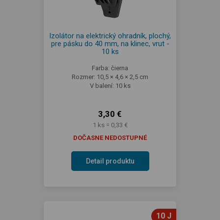
Izolátor na elektrický ohradník, plochý,
pre pásku do 40 mm, na klinec, vrut -
10 ks
Farba: čierna
Rozmer: 10,5 × 4,6 × 2,5 cm
V balení: 10 ks
3,30 €
1 ks = 0,33 €
DOČASNE NEDOSTUPNÉ
Detail produktu
10 J