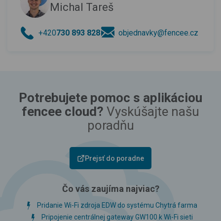
Michal Tareš
+420
730 893 828
objednavky@fencee.cz
Potrebujete pomoc s aplikáciou
fencee cloud?
Vyskúšajte našu
poradňu
Prejsť do poradne
Čo vás zaujíma najviac?
Pridanie Wi-Fi zdroja EDW do systému Chytrá farma
Pripojenie centrálnej gateway GW100 k Wi-Fi sieti