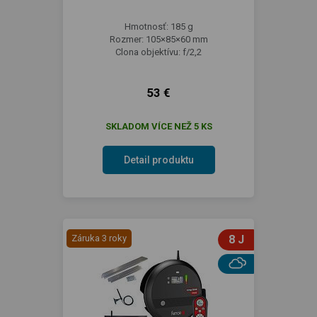
Hmotnosť: 185 g
Rozmer: 105×85×60 mm
Clona objektívu: f/2,2
53 €
SKLADOM VÍCE NEŽ 5 KS
Detail produktu
Záruka 3 roky
8 J