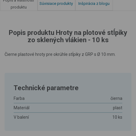
Popis a vlastnosti
Súvisiace produkty
Inšpirácia z blogu
produktu
Popis produktu Hroty na plotové stĺpiky
zo sklených vlákien - 10 ks
Čierne plastové hroty pre okrúhle stĺpiky z GRP s Ø 10 mm.
Technické parametre
Farba
čierna
Materiál
plast
V balení
10 ks