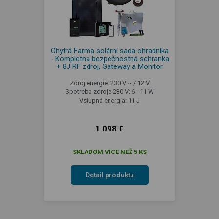
Chytrá Farma solární sada ohradníka
- Kompletna bezpečnostná schranka
+ 8J RF zdroj, Gateway a Monitor
Zdroj energie: 230 V ~ / 12 V
Spotreba zdroje 230 V: 6 - 11 W
Vstupná energia: 11 J
1 098 €
SKLADOM VÍCE NEŽ 5 KS
Detail produktu