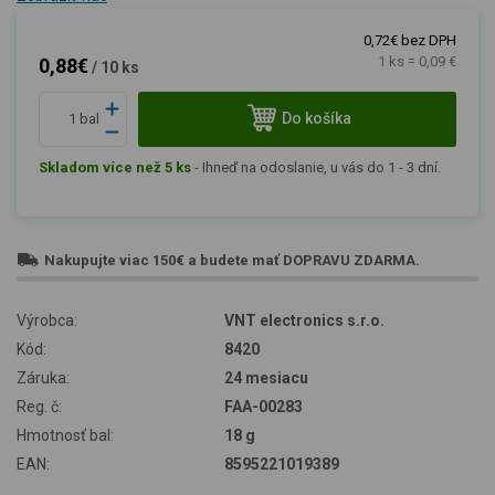
0,72€ bez DPH
1 ks = 0,09 €
0,88€
/ 10 ks
Do košíka
bal
Skladom více než 5 ks
-
Ihneď na odoslanie, u vás do 1 - 3 dní.
Nakupujte viac
150€
a budete mať
DOPRAVU ZDARMA
.
Výrobca:
VNT electronics s.r.o.
Kód:
8420
Záruka:
24 mesiacu
Reg. č:
FAA-00283
Hmotnosť bal:
18 g
EAN:
8595221019389