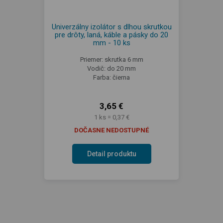
Univerzálny izolátor s dlhou skrutkou
pre drôty, laná, káble a pásky do 20
mm - 10 ks
Priemer: skrutka 6 mm
Vodič: do 20 mm
Farba: čierna
3,65 €
1 ks = 0,37 €
DOČASNE NEDOSTUPNÉ
Detail produktu