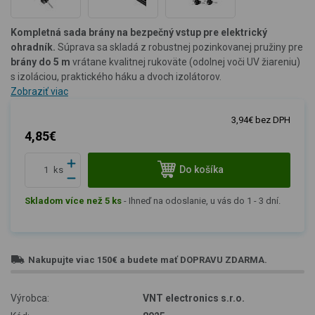
Kompletná sada brány na bezpečný vstup pre elektrický
ohradník.
Súprava sa skladá z robustnej pozinkovanej pružiny pre
brány do 5 m
vrátane kvalitnej rukoväte (odolnej voči UV žiareniu)
s izoláciou, praktického háku a dvoch izolátorov.
Zobraziť viac
3,94€ bez DPH
4,85€
Do košíka
ks
Skladom více než 5 ks
-
Ihneď na odoslanie, u vás do 1 - 3 dní.
Nakupujte viac
150€
a budete mať
DOPRAVU ZDARMA
.
Výrobca:
VNT electronics s.r.o.