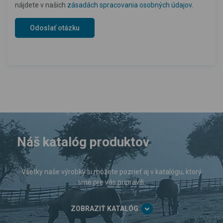
nájdete v našich
zásadách spracovania osobných údajov
.
Náš katalóg produktov
Všetky naše výrobky si môžete pozrieť aj v katalógu, ktorý
sme pre vás pripravili.
ZOBRAZIŤ KATALÓG