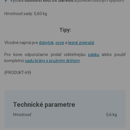
Vysoká
odolnosť voči UV žiareniu
a poveternostným vplyvom
Hmotnosť sady: 0,60 kg
Tipy:
Vhodné najmä pre
dobytok,
ovce
a
lesné zvieratá
.
Pre kone odporúčame pridať viditeľnejšiu
pásku
alebo použiť
kompletnú
sadu brány s pružným drôtom
.
{PRODUKT-69}
Technické parametre
Hmotnosť
0,6 kg