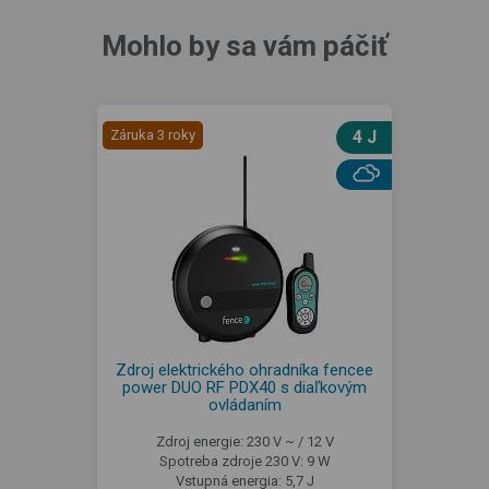
Mohlo by sa vám páčiť
Záruka 3 roky
4 J
Zdroj elektrického ohradníka fencee
power DUO RF PDX40 s diaľkovým
ovládaním
Zdroj energie: 230 V ~ / 12 V
Spotreba zdroje 230 V: 9 W
Vstupná energia: 5,7 J