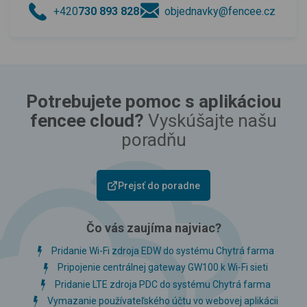
+420
730 893 828
objednavky@fencee.cz
Potrebujete pomoc s aplikáciou
fencee cloud?
Vyskúšajte našu
poradňu
Prejsť do poradne
Čo vás zaujíma najviac?
Pridanie Wi-Fi zdroja EDW do systému Chytrá farma
Pripojenie centrálnej gateway GW100 k Wi-Fi sieti
Pridanie LTE zdroja PDC do systému Chytrá farma
Vymazanie používateľského účtu vo webovej aplikácii