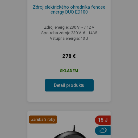
Zdroj elektrického ohradníka fencee
energy DUO ED100
Zdroj energie: 230 V ~ / 12 V
Spotreba zdroje 230 V: 6 - 14 W
Vstupná energia: 13 J
278 €
SKLADEM
Detail produktu
Záruka 3 roky
15 J