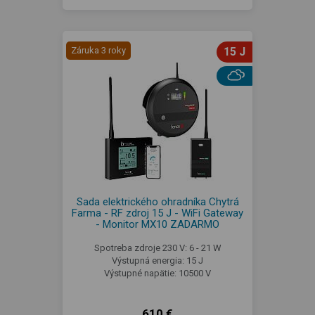
Záruka 3 roky
15 J
Sada elektrického ohradníka Chytrá
Farma - RF zdroj 15 J - WiFi Gateway
- Monitor MX10 ZADARMO
Spotreba zdroje 230 V: 6 - 21 W
Výstupná energia: 15 J
Výstupné napätie: 10500 V
610 €