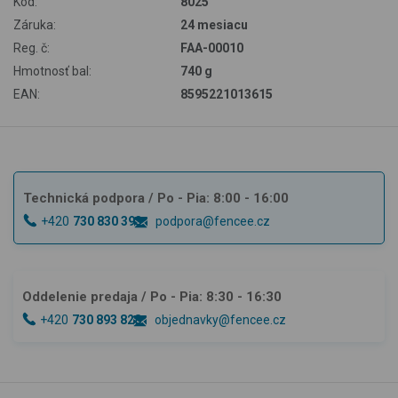
Kód:
8025
Záruka:
24 mesiacu
Reg. č:
FAA-00010
Hmotnosť bal:
740 g
EAN:
8595221013615
Technická podpora
/ Po - Pia: 8:00 - 16:00
+420
730 830 393
podpora@fencee.cz
Oddelenie predaja
/ Po - Pia: 8:30 - 16:30
+420
730 893 828
objednavky@fencee.cz