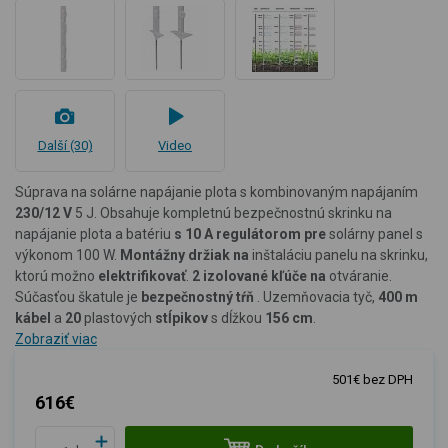
Další (30)
Video
Súprava na solárne napájanie plota s kombinovaným napájaním
230/12 V
5 J. Obsahuje kompletnú bezpečnostnú skrinku na
napájanie plota a batériu
s 10 A regulátorom pre
solárny panel s
výkonom 100 W.
Montážny držiak na
inštaláciu panelu na skrinku,
ktorú možno
elektrifikovať
.
2 izolované kľúče na
otváranie.
Súčasťou škatule je
bezpečnostný tŕň
. Uzemňovacia tyč,
400 m
kábel
a
20
plastových
stĺpikov
s dĺžkou
156 cm
.
Zobraziť viac
501€ bez DPH
616€