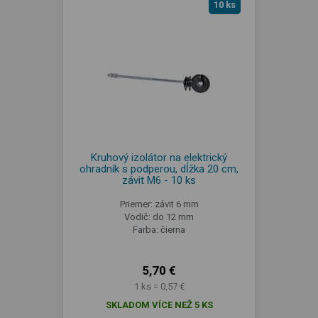
10 ks
Kruhový izolátor na elektrický
ohradník s podperou, dĺžka 20 cm,
závit M6 - 10 ks
Priemer: závit 6 mm
Vodič: do 12 mm
Farba: čierna
5,70 €
1 ks = 0,57 €
SKLADOM VÍCE NEŽ 5 KS