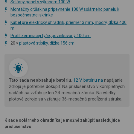
Solárny panel s výkonom 100 W
Montážny držiak na pripevnenie 100 W solárneho panelu k
bezpečnostnej skrinke
Kábel pre elektrický ohradník, priemer 3 mm, modrý, dĺžka 400
m
Profil zemniacej tyče, pozinkovaný 100 cm
20 ×
plastové stĺpiky, dĺžka 156 cm
Táto
sada neobsahuje batériu
.
12 V batériu na
napájanie
zdroja je potrebné dokúpiť.
Na príslušenstvo v kompletných
sadách sa vzťahuje len 24-mesačná záruka. Na všetky
plotové zdroje sa vzťahuje 36-mesačná predĺžená záruka.
K sade solárneho ohradníka je možné zakúpiť nasledujúce
príslušenstvo: