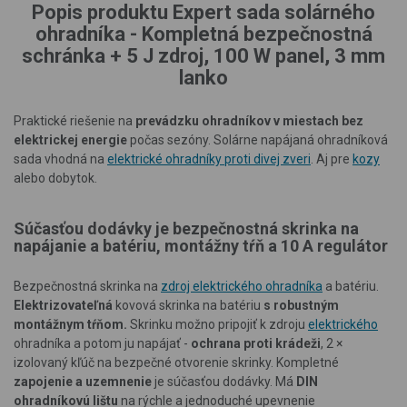
Popis produktu Expert sada solárného
ohradníka - Kompletná bezpečnostná
schránka + 5 J zdroj, 100 W panel, 3 mm
lanko
Praktické riešenie na
prevádzku ohradníkov v miestach bez
elektrickej energie
počas sezóny. Solárne napájaná ohradníková
sada vhodná na
elektrické ohradníky proti divej zveri
. Aj pre
kozy
alebo dobytok.
Súčasťou dodávky je bezpečnostná skrinka na
napájanie a batériu, montážny tŕň a 10 A regulátor
Bezpečnostná skrinka na
zdroj elektrického ohradníka
a batériu.
Elektrizovateľná
kovová skrinka na batériu
s robustným
montážnym tŕňom.
Skrinku možno pripojiť k zdroju
elektrického
ohradníka a potom ju napájať -
ochrana proti krádeži
, 2 ×
izolovaný kľúč na bezpečné otvorenie skrinky. Kompletné
zapojenie a uzemnenie
je súčasťou dodávky. Má
DIN
ohradníkovú lištu
na rýchle a jednoduché upevnenie