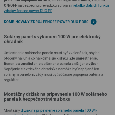
prepnutia napájania na 50 %
, technológia
SafeShock, tlačidlo
ON/OFF na
bezpečnú prevádzku zdroja a
niekoľko ďalších funkcií
zdrojov fencee power DUO PD
.
KOMBINOVANÝ ZDROJ FENCEE POWER DUO PD50
Solárny panel s výkonom 100 W pre elektrický
ohradník
Umiestnenie solárneho panela musí byť zvolené tak, aby bol
otočený na juh a čo najkolmejšie k slnku.
Zlé umiestnenie,
tienenie a znečistenie solárneho panela zníži jeho výkon
.
Napájanie elektrického ohradníka nemôže byť napájané len
solárnym panelom, vždy musí byť súčasne pripojená batéria a
regulátor.
Montážny držiak na pripevnenie 100 W solárneho
panela k bezpečnostnému boxu
Montážny
držiak na pripevnenie solárneho panela 100 W k