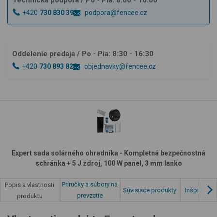
Technická podpora
/ Po - Pia: 8:00 - 16:00
+420
730 830 393
podpora@fencee.cz
Oddelenie predaja
/ Po - Pia: 8:30 - 16:30
+420
730 893 828
objednavky@fencee.cz
Expert sada solárného ohradníka - Kompletná bezpečnostná
schránka + 5 J zdroj, 100 W panel, 3 mm lanko
Príručky a súbory na
Popis a vlastnosti
Súvisiace produkty
Inšpirácia 
prevzatie
produktu