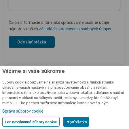
Ďalšie informácie o tom, ako spracúvame osobné údaje
nájdete v našich
zásadách spracovania osobných údajov
.
Vážime si vaše súkromie
Súbory cookie používame na analýzu návštevnosti a funkcií stránky,
ukladanie vašich nastavení a prispôsobovanie obsahu a reklám.
Informácie o tom, ako používate našu webovú lokalitu, zdieľame s našimi
partnermi v oblasti sociálnych médií, reklamy a analýzy, ktorí môžu byť
mimo EÚ. Títo partneri môžu tieto informácie kombinovať s inými
Náš katalóg produktov
informáciami, ktoré ste im poskytli alebo ktoré získali v dôsledku vášho
Správa súborov cookie
používania ich služieb.
Podrobné informácie
Len nevyhnutné súbory cookie
Prijať všetko
Všetky naše výrobky si môžete pozrieť aj v katalógu, ktorý