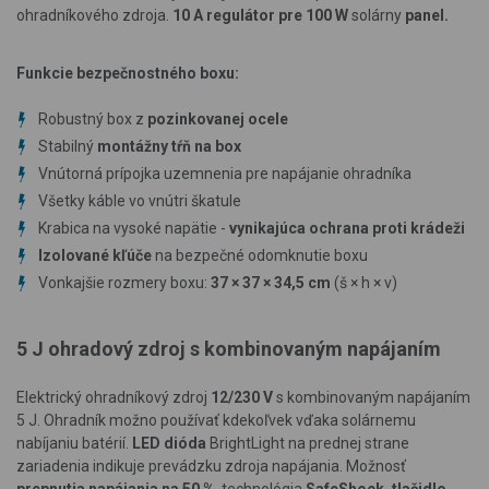
ohradníkového zdroja.
10 A regulátor pre
100 W
solárny
panel.
Funkcie bezpečnostného boxu:
Robustný box z
pozinkovanej ocele
Stabilný
montážny tŕň na box
Vnútorná prípojka uzemnenia pre napájanie ohradníka
Všetky káble vo vnútri škatule
Krabica na vysoké napätie -
vynikajúca ochrana proti krádeži
Izolované kľúče
na bezpečné odomknutie boxu
Vonkajšie rozmery boxu:
37 × 37 × 34,5 cm
(š × h × v)
5 J ohradový zdroj s kombinovaným napájaním
Elektrický ohradníkový zdroj
12/230 V
s kombinovaným napájaním
5 J. Ohradník možno používať kdekoľvek vďaka solárnemu
nabíjaniu batérií.
LED dióda
BrightLight na prednej strane
zariadenia indikuje prevádzku zdroja napájania. Možnosť