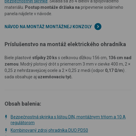
bezpečnostnej skrinke
. Skladá sa zo 4 dielov a spojovacieho
materiálu.
Postup montáže držiaka na
pripevnenie solárneho
panela nájdete v návode.
NÁVOD NA MONTÁŽ MONTÁŽNEJ KONZOLY
Príslušenstvo na montáž elektrického ohradníka
Biele plastové
stĺpiky 20 ks
s celkovou dĺžkou 156 cm,
136 cm nad
zemou
. Modrý plotový drôt s priemerom 3 mm v cievke 400 m, 2 ×
0,25 z nehrdzavejúcej ocele a 2 × 0,25 z medi (odpor
0,17 Ω/m
)
.
sada obsahuje aj
uzemňovaciu tyč.
Obsah balenia:
Bezpečnostná skrinka s lištou DIN, montážnym tŕňom a 10 A
regulátorom
Kombinovaný zdroj ohradníka DUO PD50