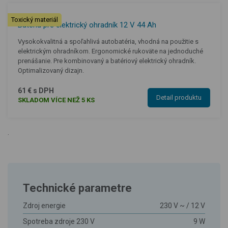
Toxický materiál
Batéria pre elektrický ohradník 12 V 44 Ah
Vysokokvalitná a spoľahlivá autobatéria, vhodná na použitie s
elektrickým ohradníkom. Ergonomické rukoväte na jednoduché
prenášanie. Pre kombinovaný a batériový elektrický ohradník.
Optimalizovaný dizajn.
61 € s DPH
Detail produktu
SKLADOM VÍCE NEŽ 5 KS
.
Technické parametre
Zdroj energie
230 V ~ / 12 V
Spotreba zdroje 230 V
9 W