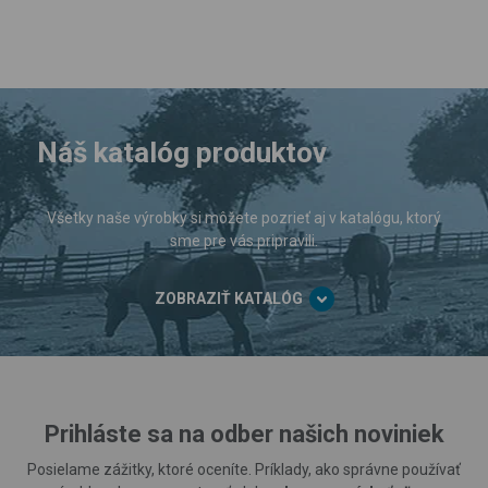
Náš katalóg produktov
Všetky naše výrobky si môžete pozrieť aj v katalógu, ktorý
sme pre vás pripravili.
ZOBRAZIŤ KATALÓG
Prihláste sa na odber našich noviniek
Posielame zážitky, ktoré oceníte. Príklady, ako správne používať