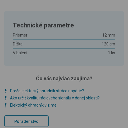
Technické parametre
Priemer
12 mm
Dĺžka
120 cm
V balení
1 ks
Čo vás najviac zaujíma?
Prečo elektrický ohradník stráca napätie?
Ako určiť kvalitu rádiového signálu v danej oblasti?
Elektrický ohradník v zime
Poradenstvo