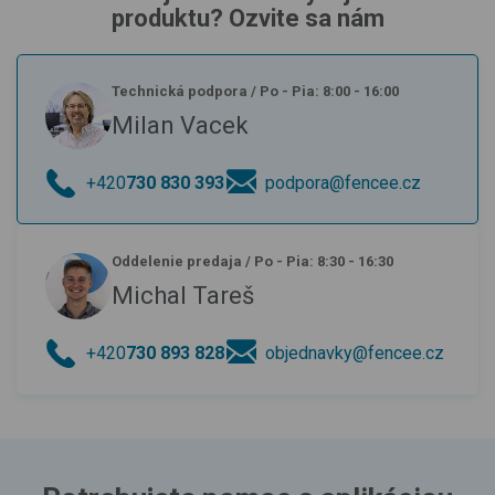
produktu? Ozvite sa nám
Technická podpora
/
Po - Pia: 8:00 - 16:00
Milan Vacek
+420
730 830 393
podpora@fencee.cz
Oddelenie predaja
/
Po - Pia: 8:30 - 16:30
Michal Tareš
+420
730 893 828
objednavky@fencee.cz