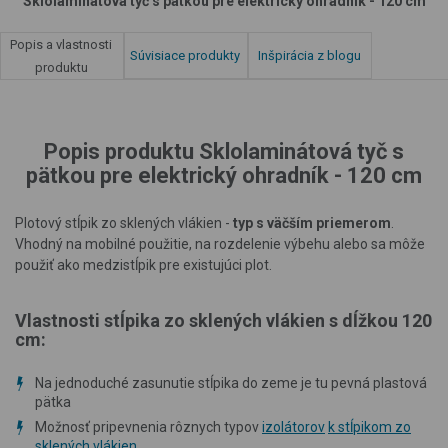
Sklolaminátová tyč s pätkou pre elektrický ohradník - 120 cm
Popis a vlastnosti
Súvisiace produkty
Inšpirácia z blogu
produktu
Popis produktu Sklolaminátová tyč s
pätkou pre elektrický ohradník - 120 cm
Plotový stĺpik zo sklených vlákien -
typ s väčším priemerom
.
Vhodný na mobilné použitie, na rozdelenie výbehu alebo sa môže
použiť ako medzistĺpik pre existujúci plot.
Vlastnosti stĺpika zo sklených vlákien s dĺžkou 120
cm:
Na jednoduché zasunutie stĺpika do zeme je tu pevná plastová
pätka
Možnosť pripevnenia rôznych typov
izolátorov
k stĺpikom zo
sklených vlákien