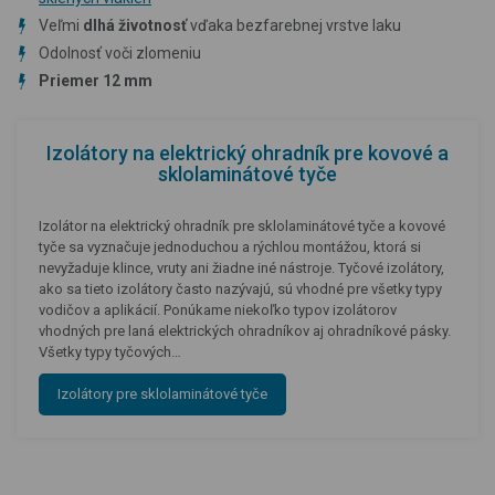
Veľmi
dlhá životnosť
vďaka bezfarebnej vrstve laku
Odolnosť voči zlomeniu
Priemer 12 mm
Izolátory na elektrický ohradník pre kovové a
sklolaminátové tyče
Izolátor na elektrický ohradník pre sklolaminátové tyče a kovové
tyče sa vyznačuje jednoduchou a rýchlou montážou, ktorá si
nevyžaduje klince, vruty ani žiadne iné nástroje. Tyčové izolátory,
ako sa tieto izolátory často nazývajú, sú vhodné pre všetky typy
vodičov a aplikácií. Ponúkame niekoľko typov izolátorov
vhodných pre laná elektrických ohradníkov aj ohradníkové pásky.
Všetky typy tyčových…
Izolátory pre sklolaminátové tyče