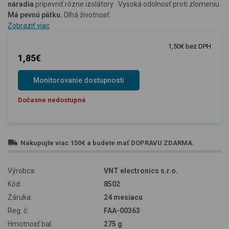
náradia
pripevniť rôzne izolátory . Vysoká odolnosť proti zlomeniu.
Má pevnú pätku.
Dlhá životnosť.
Zobraziť viac
1,50€ bez DPH
1,85€
Monitorovanie dostupnosti
Dočasne nedostupné
Nakupujte viac
150€
a budete mať
DOPRAVU ZDARMA
.
Výrobca:
VNT electronics s.r.o.
Kód:
8502
Záruka:
24 mesiacu
Reg. č:
FAA-00363
Hmotnosť bal:
275 g