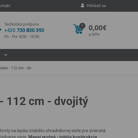
ontakt
Prihlásiť sa
Technická podpora
0
0,00€
+420
730 830 393
s DPH
Po - Pia: 8:00 - 16:00
S
12 cm - dvojitý hrot
 112 cm - dvojitý
hroty na lepšiu stabilitu ohradníkovej siete pre zvieratá.
ehýbanie siete.
Menej pružná - tuhšia konštrukcia.