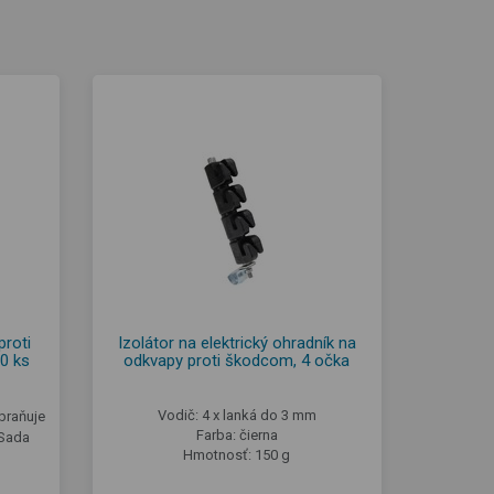
roti
Izolátor na elektrický ohradník na
0 ks
odkvapy proti škodcom, 4 očka
Vodič: 4 x lanká do 3 mm
abraňuje
Farba: čierna
 Sada
Hmotnosť: 150 g