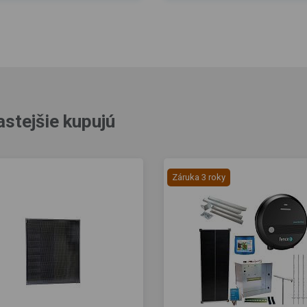
astejšie kupujú
Záruka 3 roky