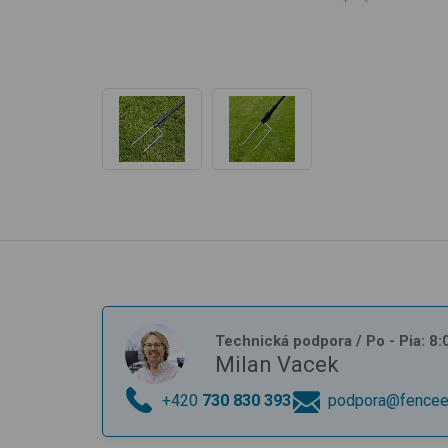
Technická podpora
/ Po - Pia: 8
Milan Vacek
+420
730 830 393
podpora@fencee