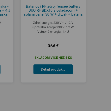
níka -
Bateriový RF zdroj fencee battery
 + 4 J
DUO RF BDX10 s ovladačom +
páska
solární panel 30 W + držiak + batéria
V
Zdroj energie: 230 V ~ / 12 V
W
Spotreba zdroje 230 V: 1,2 W
Vstupná energia: 1,4 J
366 €
SKLADOM VÍCE NEŽ 5 KS
Detail produktu