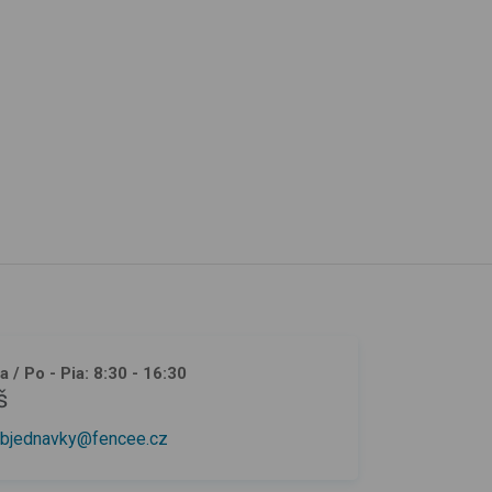
ja
/ Po - Pia: 8:30 - 16:30
š
bjednavky@fencee.cz