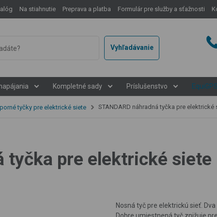
talóg
Na stiahnutie
Preprava a platba
Formulár pre služby a sťažnosti
K
Vyhľadávanie
napájania
Kompletné sady
Príslušenstvo
EquiGP
STANDARD náhradná tyčka pre elektrické siete - 1
orné tyčky pre elektrické siete
čka pre elektrické siete -
Nosná tyč pre elektrickú sieť. Dva 
Dobre umiestnená tyč znižuje pr