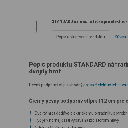
STANDARD náhradná tyčka pre elektrické 
Popis a vlastnosti produktu
Súvisia
Popis produktu STANDARD náhradná 
dvojitý hrot
Pevný podporný stĺpik vhodný pre
sieť elektrického ohr
Čierny pevný podporný stĺpik 112 cm pre e
Dvojitý hrot dodáva elektrickému ohradníku potrebnú
Tyč je v hornej časti vybavená izolátorom hlavy
Odolnosť tyče proti zlomeniu