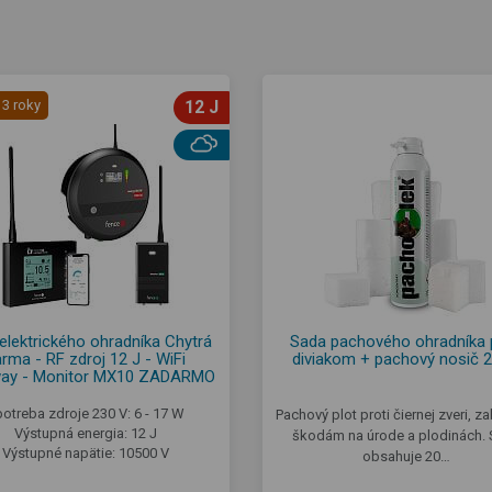
 3 roky
12 J
elektrického ohradníka Chytrá
Sada pachového ohradníka p
rma - RF zdroj 12 J - WiFi
diviakom + pachový nosič 2
ay - Monitor MX10 ZADARMO
otreba zdroje 230 V: 6 - 17 W
Pachový plot proti čiernej zveri, z
Výstupná energia: 12 J
škodám na úrode a plodinách.
Výstupné napätie: 10500 V
obsahuje 20…