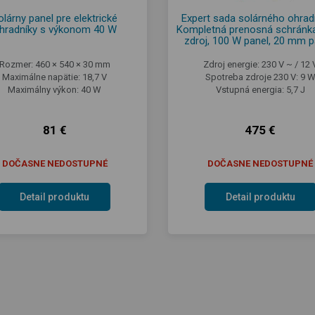
olárny panel pre elektrické
Expert sada solárného ohrad
hradníky s výkonom 40 W
Kompletná prenosná schránka
zdroj, 100 W panel, 20 mm 
Rozmer: 460 × 540 × 30 mm
Zdroj energie: 230 V ~ / 12 
Maximálne napätie: 18,7 V
Spotreba zdroje 230 V: 9 
Maximálny výkon: 40 W
Vstupná energia: 5,7 J
81 €
475 €
DOČASNE NEDOSTUPNÉ
DOČASNE NEDOSTUPNÉ
Detail produktu
Detail produktu