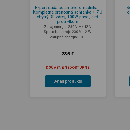
Expert sada solárného ohradníka -
S
Kompletná prenosná schránka + 7 J
o
chytrý RF zdroj, 100W panel, sieť
proti vlkom
Zdroj energie: 230 V ~ / 12 V
Spotreba zdroje 230 V: 12 W
Vstupná energia: 10 J
785 €
DOČASNE NEDOSTUPNÉ
Detail produktu