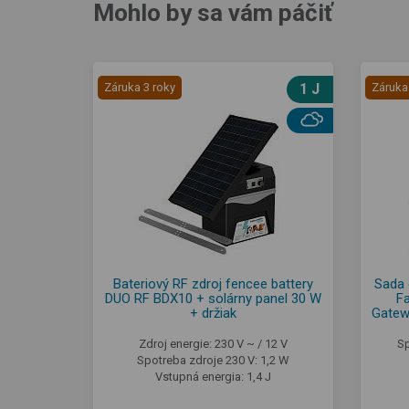
Mohlo by sa vám páčiť
Záruka 3 roky
1 J
Záruka
Bateriový RF zdroj fencee battery
Sada 
DUO RF BDX10 + solárny panel 30 W
Fa
+ držiak
Gatew
Zdroj energie: 230 V ~ / 12 V
Sp
Spotreba zdroje 230 V: 1,2 W
Vstupná energia: 1,4 J