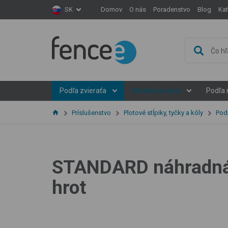
Domov
O nás
Poradenstvo
Blog
Ka
SK
Podľa zvieraťa
Modelová séria
Podľa 
Príslušenstvo
Plotové stĺpiky, tyčky a kôly
Podp
STANDARD náhradná ty
hrot