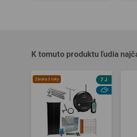
K tomuto produktu ľudia najč
Záruka 3 roky
7 J