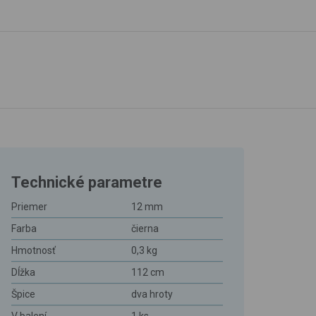
Technické parametre
Priemer
12 mm
Farba
čierna
Hmotnosť
0,3 kg
Dĺžka
112 cm
Špice
dva hroty
V balení
1 ks