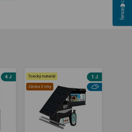
4 J
Toxický materiál
1 J
Záruka 3 roky