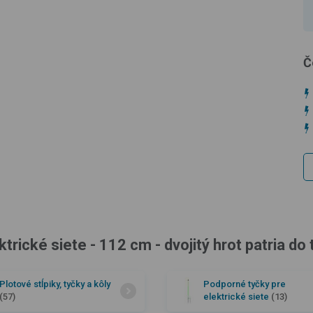
Č
ické siete - 112 cm - dvojitý hrot patria do 
Plotové stĺpiky, tyčky a kôly
Podporné tyčky pre
(57)
elektrické siete
(13)