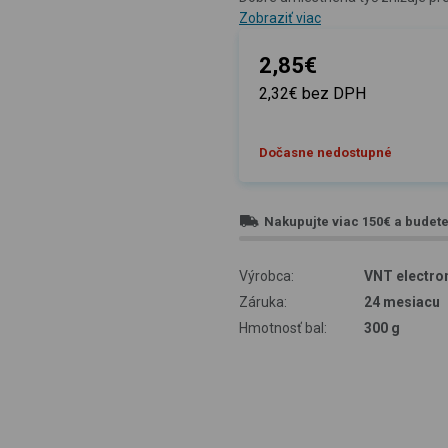
Zobraziť viac
2,85€
2,32€ bez DPH
Dočasne nedostupné
Nakupujte viac
150€
a budet
Výrobca:
VNT electron
Záruka:
24 mesiacu
Hmotnosť bal:
300 g