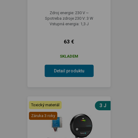
Zdroj energie: 230 V ~
Spotreba zdroje 230 V: 3 W
Vstupná energia: 1,3 J
63 €
SKLADEM
Detail produktu
Toxický materiál
3 J
Záruka 3 roky