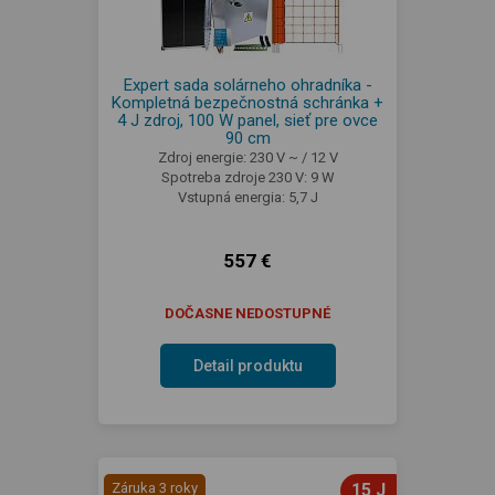
Expert sada solárneho ohradníka -
Kompletná bezpečnostná schránka +
4 J zdroj, 100 W panel, sieť pre ovce
90 cm
Zdroj energie: 230 V ~ / 12 V
Spotreba zdroje 230 V: 9 W
Vstupná energia: 5,7 J
557 €
DOČASNE NEDOSTUPNÉ
Detail produktu
Záruka 3 roky
15 J