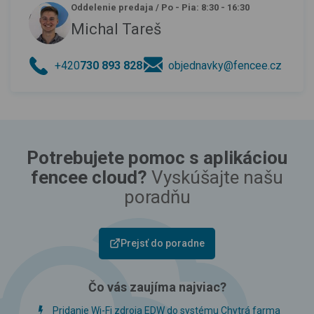
Oddelenie predaja
/
Po - Pia: 8:30 - 16:30
Michal Tareš
+420
730 893 828
objednavky@fencee.cz
Potrebujete pomoc s aplikáciou
fencee cloud?
Vyskúšajte našu
poradňu
Prejsť do poradne
Čo vás zaujíma najviac?
Pridanie Wi-Fi zdroja EDW do systému Chytrá farma