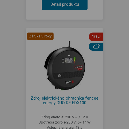
Detail produktu
Záruka 3 roky
10 J
Zdroj elektrického ohradníka fencee
energy DUO RF EDX100
Zdroj energie: 230 V ~ / 12 V
Spotreba zdroje 230 V: 6 - 14 W
Vstupná energia: 13 J