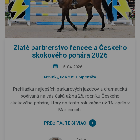
Zlaté partnerstvo fencee a Českého
skokového pohára 2026
15. 04. 2026
Novinky, udalosti a reportáže
Prehliadka najlepších parkúrových jazdcov a dramatická
podívaná na vás čaká už na 25. ročníku Českého
skokového pohára, ktorý sa tento rok začne už 16. apríla v
Martinících.
PREČÍTAJTE SI VIAC
Autor