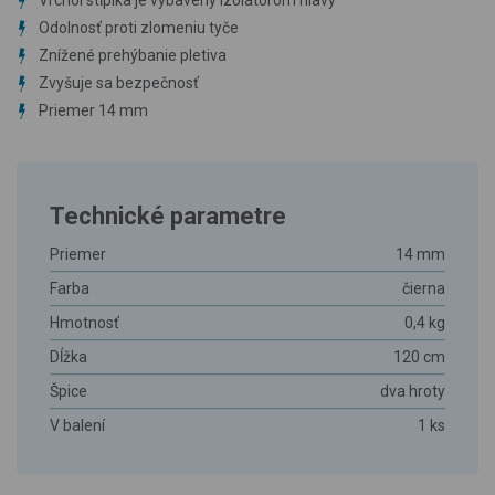
Vrchol stĺpika je vybavený izolátorom hlavy
Odolnosť proti zlomeniu tyče
Znížené prehýbanie pletiva
Zvyšuje sa bezpečnosť
Priemer 14 mm
Technické parametre
Priemer
14 mm
Farba
čierna
Hmotnosť
0,4 kg
Dĺžka
120 cm
Špice
dva hroty
V balení
1 ks