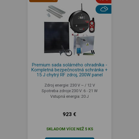
Premium sada solárného ohradníka -
Kompletná bezpečnostná schránka +
15 J chytrý RF zdroj, 200W panel
Zdroj energie: 230 V ~ / 12 V
Spotreba zdroje 230 V: 6 - 21 W
Vstupná energia: 20 J
923 €
SKLADOM VÍCE NEŽ 5 KS