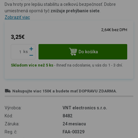
Dva hroty pre lepšiu stabilitu a celkovú bezpečnosť. Dobre
umiestnená oporná tyč
znižuje prehýbanie siete
.
Zobraziť viac
2,64€ bez DPH
3,25€
Do košíka
ks
Skladom více než 5 ks
-
Ihneď na odoslanie, u vás do 1 - 3 dní.
Nakupujte viac
150€
a budete mať
DOPRAVU ZDARMA
.
Výrobca:
VNT electronics s.r.o.
Kód:
8482
Záruka:
24 mesiacu
Reg. č:
FAA-00329