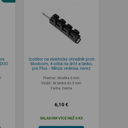
pre
Izolátor na elektrický ohradník proti
y DUO
škodcom, 4 očká na drôt a lanko,
pre Plus - Mínus vedenia, nerez
V
Priemer: skrutka 6 mm
W
Vodič: 4x lanká do 3 mm
Farba: čierna
6,10 €
SKLADOM VÍCE NEŽ 5 KS