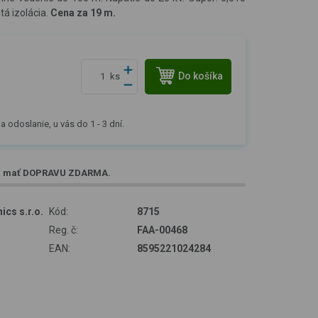
tá izolácia.
Cena za 19 m.
Do košíka
ks
a odoslanie, u vás do 1 - 3 dní.
e mať
DOPRAVU ZDARMA
.
ics s.r.o.
Kód:
8715
Reg. č:
FAA-00468
EAN:
8595221024284