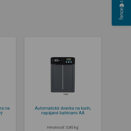
ra na
Automatické dvierka na kurín,
vý
napájané batériami AA
Hmotnosť: 0,85 kg