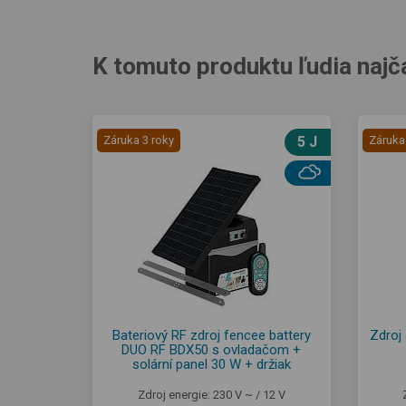
K tomuto produktu ľudia najč
Záruka 3 roky
5 J
Záruka
Bateriový RF zdroj fencee battery
Zdroj
DUO RF BDX50 s ovladačom +
solární panel 30 W + držiak
Zdroj energie: 230 V ~ / 12 V