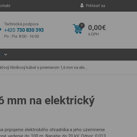
ontakt
Prihlásiť sa
Technická podpora
0
0,00€
+420
730 830 393
s DPH
Po - Pia: 8:00 - 16:00
S
hliníkový kábel s priemerom 1,6 mm na elektrický ohradník – 19 m
6 mm na elektrický
a pripojenie elektrického ohradníka a jeho uzemnenie.
é vedenie do 100 m. Napätie do 20 kV. Odpor: 0,013