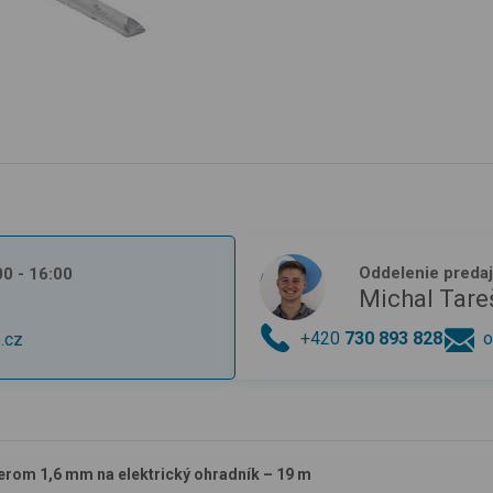
Oddelenie preda
:00 - 16:00
Michal Tare
+420
730 893 828
o
.cz
erom 1,6 mm na elektrický ohradník – 19 m