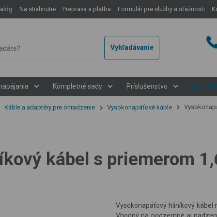
talóg
Na stiahnutie
Preprava a platba
Formulár pre služby a sťažnosti
K
Vyhľadávanie
napájania
Kompletné sady
Príslušenstvo
EquiGP
Vysokonapäťový 
Káble a adaptéry pre ohradzenie
Vysokonapäťové káble
íkový kábel s priemerom 1,
Vysokonapäťový hliníkový kábel n
Vhodný na podzemné aj nadzemn