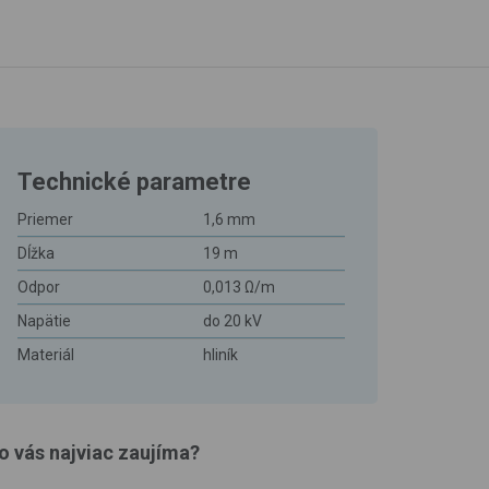
Technické parametre
Priemer
1,6 mm
Dĺžka
19 m
Odpor
0,013 Ω/m
Napätie
do 20 kV
Materiál
hliník
o vás najviac zaujíma?