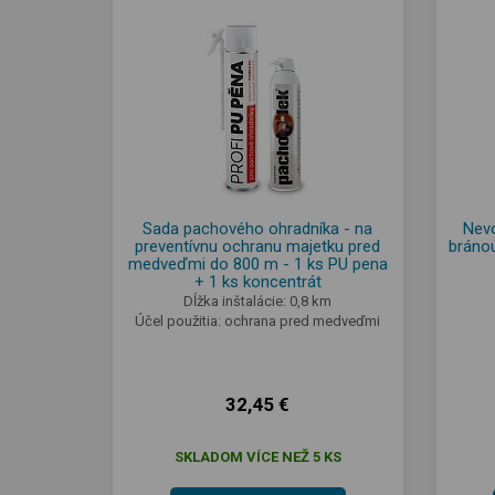
Sada pachového ohradníka - na
Nevo
preventívnu ochranu majetku pred
bránou
medveďmi do 800 m - 1 ks PU pena
+ 1 ks koncentrát
Dĺžka inštalácie: 0,8 km
Účel použitia: ochrana pred medveďmi
32,45 €
SKLADOM VÍCE NEŽ 5 KS