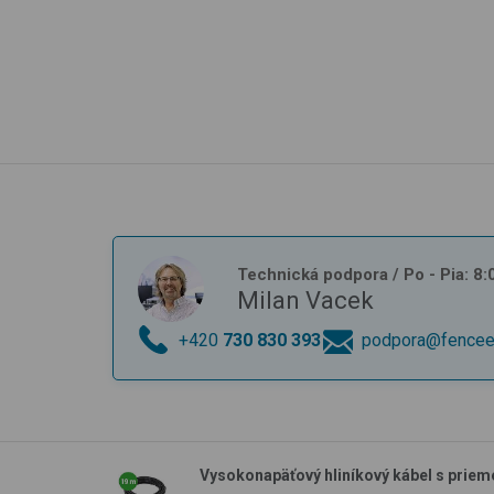
Technická podpora
/ Po - Pia: 8
Milan Vacek
+420
730 830 393
podpora@fencee
Vysokonapäťový hliníkový kábel s priem