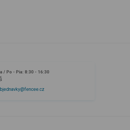
ja
/ Po - Pia: 8:30 - 16:30
š
bjednavky@fencee.cz