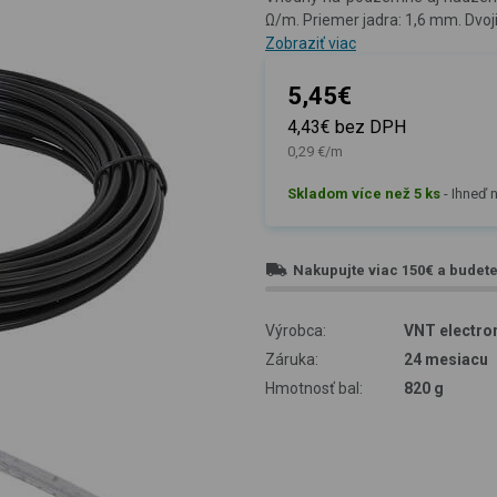
Ω/m. Priemer jadra: 1,6 mm. Dvoji
Zobraziť viac
5,45€
4,43€ bez DPH
0,29 €/m
Skladom více než 5 ks
-
Ihneď n
Nakupujte viac
150€
a budet
Výrobca:
VNT electron
Záruka:
24 mesiacu
Hmotnosť bal:
820 g