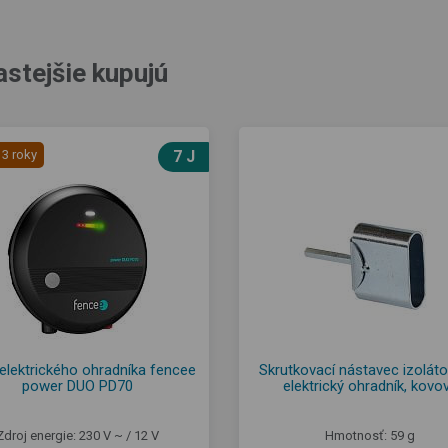
astejšie kupujú
 3 roky
7 J
 elektrického ohradníka fencee
Skrutkovací nástavec izoláto
power DUO PD70
elektrický ohradník, kovo
Zdroj energie: 230 V ~ / 12 V
Hmotnosť: 59 g