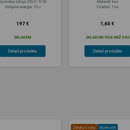
Spotreba zdroje 230 V: 12 W
Materiál: kov
Vstupná energia: 10 J
V balení: 1 ks
197 €
1,60 €
SKLADEM
SKLADOM VÍCE NEŽ 5 KS
Detail produktu
Detail produktu
Záruka 3 roky
Bluetooth