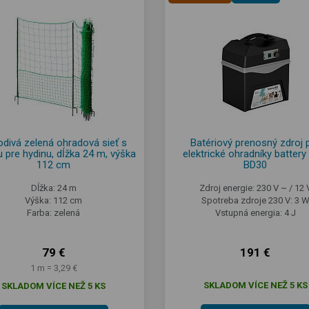
divá zelená ohradová sieť s
Batériový prenosný zdroj 
 pre hydinu, dĺžka 24 m, výška
elektrické ohradníky batter
112 cm
BD30
Dĺžka: 24 m
Zdroj energie: 230 V ~ / 12 
Výška: 112 cm
Spotreba zdroje 230 V: 3 
Farba: zelená
Vstupná energia: 4 J
79 €
191 €
1 m = 3,29 €
SKLADOM VÍCE NEŽ 5 KS
SKLADOM VÍCE NEŽ 5 KS