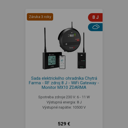
Záruka 3 roky
8 J
Sada elektrického ohradníka Chytrá
Farma - RF zdroj 8 J - WiFi Gateway -
Monitor MX10 ZDARMA
Spotreba zdroje 230 V: 6 - 11 W
Výstupná energia: 8 J
Výstupné napätie: 10500 V
529 €