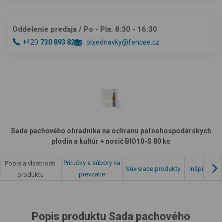
Oddelenie predaja
/ Po - Pia: 8:30 - 16:30
+420
730 893 828
objednavky@fencee.cz
Sada pachového ohradníka na ochranu poľnohospodárskych
plodín a kultúr + nosič BIO10-S 80 ks
Príručky a súbory na
Popis a vlastnosti
Súvisiace produkty
Inšpirácia 
prevzatie
produktu
Popis produktu Sada pachového