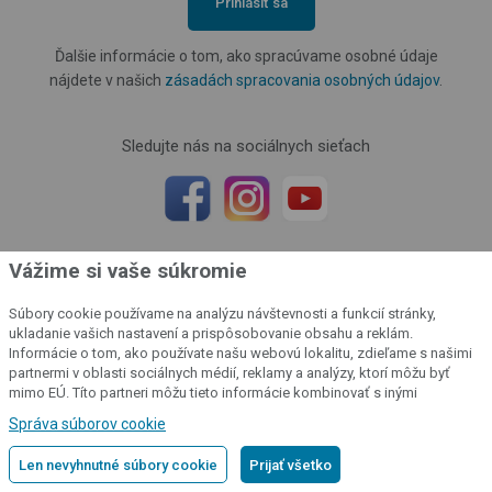
Prihlásiť sa
Ďalšie informácie o tom, ako spracúvame osobné údaje
nájdete v našich
zásadách spracovania osobných údajov
.
Sledujte nás na sociálnych sieťach
Vážime si vaše súkromie
Súbory cookie používame na analýzu návštevnosti a funkcií stránky,
ukladanie vašich nastavení a prispôsobovanie obsahu a reklám.
Informácie o tom, ako používate našu webovú lokalitu, zdieľame s našimi
Máte nejakú otázku týkajúcu sa
partnermi v oblasti sociálnych médií, reklamy a analýzy, ktorí môžu byť
produktu? Ozvite sa nám
mimo EÚ. Títo partneri môžu tieto informácie kombinovať s inými
informáciami, ktoré ste im poskytli alebo ktoré získali v dôsledku vášho
Správa súborov cookie
používania ich služieb.
Podrobné informácie
Technická podpora
/
Po - Pia: 8:00 - 16:00
Len nevyhnutné súbory cookie
Prijať všetko