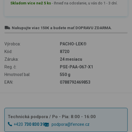
Skladom více než 5 ks
-
Ihneď na odoslanie, u vás do 1 - 3 dní.
Nakupujte viac
150€
a budete mať
DOPRAVU ZDARMA
.
Výrobca:
PACHO-LEK®
Kód:
8720
Záruka:
24 mesiacu
Reg. č:
PSE-PAA-067-X1
Hmotnosť bal:
550 g
EAN:
0788792469853
Technická podpora
/ Po - Pia: 8:00 - 16:00
+420
730 830 393
podpora@fencee.cz