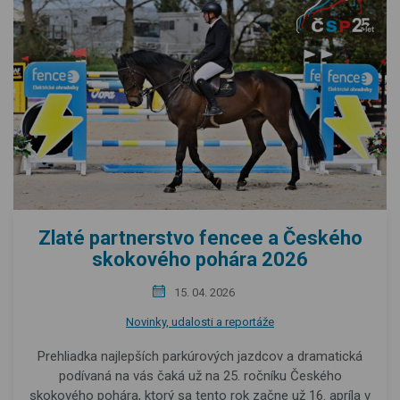
Zlaté partnerstvo fencee a Českého
skokového pohára 2026
15. 04. 2026
Novinky, udalosti a reportáže
Prehliadka najlepších parkúrových jazdcov a dramatická
podívaná na vás čaká už na 25. ročníku Českého
skokového pohára, ktorý sa tento rok začne už 16. apríla v