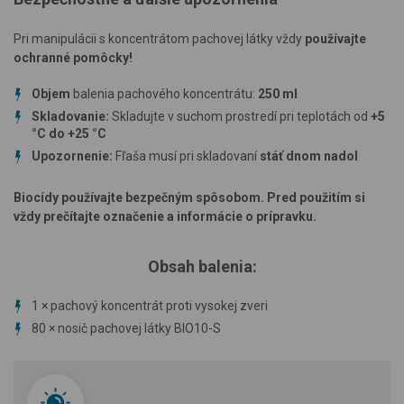
Pri manipulácii s koncentrátom pachovej látky vždy
používajte
ochranné pomôcky!
Objem
balenia pachového koncentrátu:
250 ml
Skladovanie:
Skladujte v suchom prostredí pri teplotách od
+5
°C do +25 °C
Upozornenie:
Fľaša musí pri skladovaní
stáť dnom nadol
Biocídy používajte bezpečným spôsobom. Pred použitím si
vždy prečítajte označenie a informácie o prípravku.
Obsah balenia:
1 × pachový koncentrát proti vysokej zveri
80 × nosič pachovej látky BIO10-S