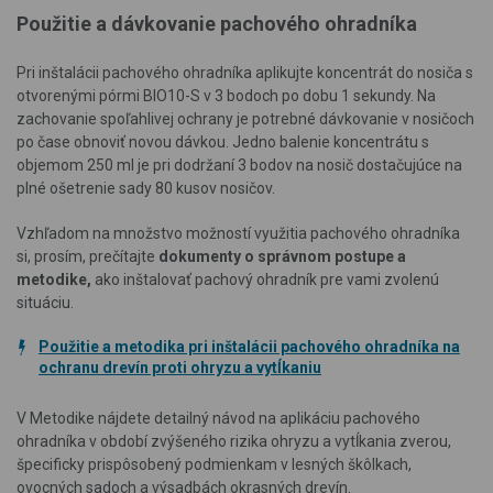
Použitie a dávkovanie pachového ohradníka
Pri inštalácii pachového ohradníka aplikujte koncentrát do nosiča s
otvorenými pórmi BIO10-S v 3 bodoch po dobu 1 sekundy. Na
zachovanie spoľahlivej ochrany je potrebné dávkovanie v nosičoch
po čase obnoviť novou dávkou. Jedno balenie koncentrátu s
objemom 250 ml je pri dodržaní 3 bodov na nosič dostačujúce na
plné ošetrenie sady 80 kusov nosičov.
Vzhľadom na množstvo možností využitia pachového ohradníka
si, prosím, prečítajte
dokumenty o správnom postupe a
metodike,
ako inštalovať pachový ohradník pre vami zvolenú
situáciu.
Použitie a metodika pri inštalácii pachového ohradníka na
ochranu drevín proti ohryzu a vytĺkaniu
V Metodike nájdete detailný návod na aplikáciu pachového
ohradníka v období zvýšeného rizika ohryzu a vytĺkania zverou,
špecificky prispôsobený podmienkam v lesných škôlkach,
ovocných sadoch a výsadbách okrasných drevín.