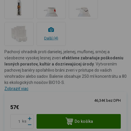
Další (4)
Pachový ohradník proti danielej, jelenej, muflonej, srnčej a
všeobecne vysokej lesnej zveri
efektívne zabraňuje poškodeniu
lesných porastov, kultúr a dozrievajúcej úrody
. Vytvorením
pachovej bariéry spoľahlivo bráni zveri v prístupe do vašich
vinohradov alebo sadov. Balenie obsahuje 250 ml koncentrátu a 80
ks ekologických nosičov BIO10-S.
Zobraziť viac
46,34€ bez DPH
57€
Do košíka
ks