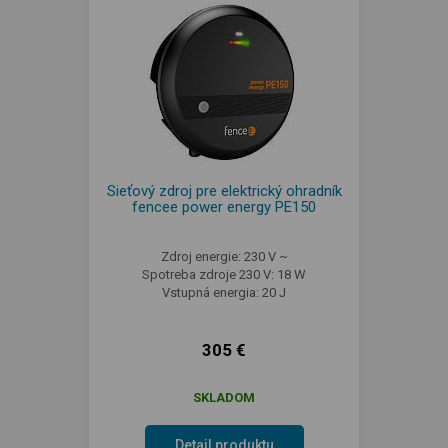
Sieťový zdroj pre elektrický ohradník
fencee power energy PE150
Zdroj energie: 230 V ~
Spotreba zdroje 230 V: 18 W
Vstupná energia: 20 J
305 €
SKLADOM
Detail produktu