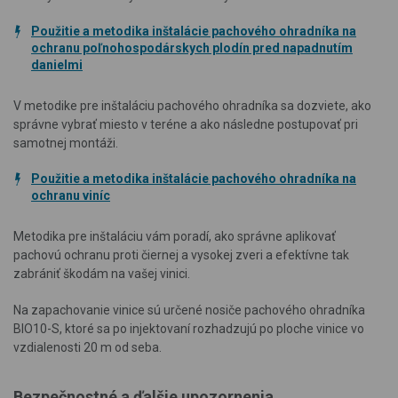
Použitie a metodika inštalácie pachového ohradníka na
ochranu poľnohospodárskych plodín pred napadnutím
danielmi
V metodike pre inštaláciu pachového ohradníka sa dozviete, ako
správne vybrať miesto v teréne a ako následne postupovať pri
samotnej montáži.
Použitie a metodika inštalácie pachového ohradníka na
ochranu viníc
Metodika pre inštaláciu vám poradí, ako správne aplikovať
pachovú ochranu proti čiernej a vysokej zveri a efektívne tak
zabrániť škodám na vašej vinici.
Na zapachovanie vinice sú určené nosiče pachového ohradníka
BIO10-S, ktoré sa po injektovaní rozhadzujú po ploche vinice vo
vzdialenosti 20 m od seba.
Bezpečnostné a ďalšie upozornenia