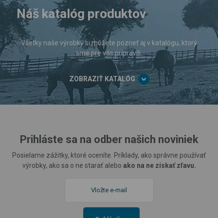
Náš katalóg produktov
Všetky naše výrobky si môžete pozrieť aj v katalógu, ktorý
sme pre vás pripravili.
ZOBRAZIŤ KATALÓG
Prihláste sa na odber našich noviniek
Posielame zážitky, ktoré oceníte. Príklady, ako správne používať
výrobky, ako sa o ne starať alebo
ako na ne získať zľavu.