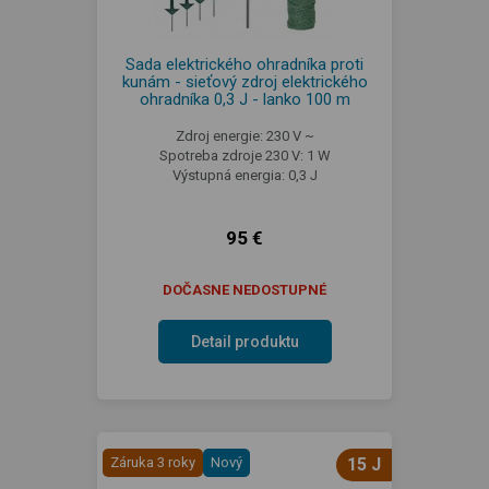
Sada elektrického ohradníka proti
kunám - sieťový zdroj elektrického
ohradníka 0,3 J - lanko 100 m
Zdroj energie: 230 V ~
Spotreba zdroje 230 V: 1 W
Výstupná energia: 0,3 J
95 €
DOČASNE NEDOSTUPNÉ
Detail produktu
Záruka 3 roky
Nový
15 J