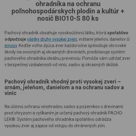
ohradníka na ochranu
poľnohospodárskych plodín a kultúr +
nosič BIO10-S 80 ks
Pachový ohradník obsahuje vysokoúčinnú látku, ktorá
spoľahlivo
odpudzuje
všetky druhy vysokej zveri
, vrátane jeleňov, danielov či
srncov
. Keďže voľne žijúca zver každoročne spôsobuje obrovské
škody na ovocných aj okrasných drevinách, predstavuje systém
pachového ohradníka ideálnu prevenciu. Pomôže vám udržať zver
v bezpečnej vzdialenosti od viníc, sadov aj okrasných škôlok.
Pachový ohradník vhodný proti vysokej zveri –
srnám, jeleňom, danielom a na ochra­nu sadov a
viníc
Na účinnú ochranu vinohradov, sadov a pozemkov s drevinami
pred ohryzom a vytĺkaním je určený pachový ohradník PACHO-
LEK®. Systém pachového ohradníka spoľahlivo odrádza
vysokou
zver
aj zajace od vstupu do chránených zón.