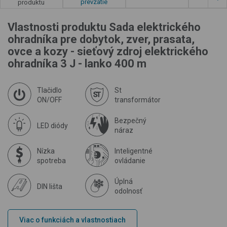
prevzatie
produktu
Vlastnosti produktu Sada elektrického
ohradníka pre dobytok, zver, prasata,
ovce a kozy - sieťový zdroj elektrického
ohradníka 3 J - lanko 400 m
Tlačidlo
St
ON/OFF
transformátor
Bezpečný
LED diódy
náraz
Nízka
Inteligentné
spotreba
ovládanie
Úplná
DIN lišta
odolnosť
Viac o funkciách a vlastnostiach