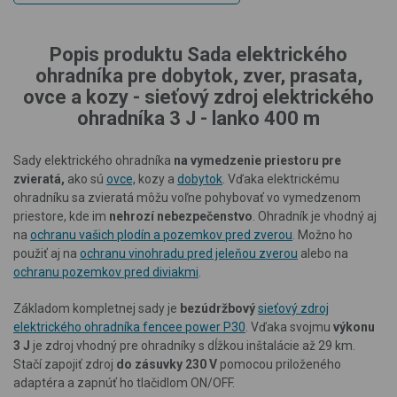
Popis produktu Sada elektrického
ohradníka pre dobytok, zver, prasata,
ovce a kozy - sieťový zdroj elektrického
ohradníka 3 J - lanko 400 m
Sady elektrického ohradníka
na vymedzenie priestoru pre
zvieratá,
ako sú
ovce,
kozy a
dobytok
. Vďaka elektrickému
ohradníku sa zvieratá môžu voľne pohybovať vo vymedzenom
priestore, kde im
nehrozí nebezpečenstvo
. Ohradník je vhodný aj
na
ochranu vašich plodín a pozemkov pred zverou
. Možno ho
použiť aj na
ochranu vinohradu pred jeleňou zverou
alebo na
ochranu pozemkov pred diviakmi
.
Základom kompletnej sady je
bezúdržbový
sieťový zdroj
elektrického ohradníka fencee power P30
. Vďaka svojmu
výkonu
3 J
je zdroj vhodný pre ohradníky s dĺžkou inštalácie až 29 km.
Stačí zapojiť zdroj
do zásuvky 230 V
pomocou priloženého
adaptéra a zapnúť ho tlačidlom ON/OFF.