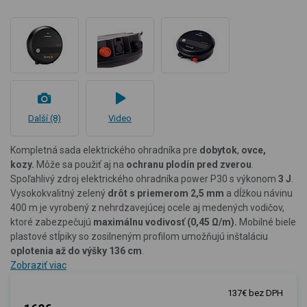
Další (8)
Video
Kompletná sada elektrického ohradníka pre
dobytok
,
ovce,
kozy.
Môže sa použiť aj na
ochranu plodín pred zverou
.
Spoľahlivý zdroj elektrického ohradníka power P30 s výkonom
3 J
.
Vysokokvalitný zelený
drôt s priemerom 2,5 mm
a dĺžkou návinu
400 m je vyrobený z nehrdzavejúcej ocele aj medených vodičov,
ktoré zabezpečujú
maximálnu vodivosť (0,45 Ω/m).
Mobilné biele
plastové stĺpiky so zosilneným profilom umožňujú inštaláciu
oplotenia až do výšky 136 cm
.
Zobraziť viac
137€ bez DPH