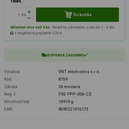
168€
Do košíka
ks
Skladom více než 5 ks
-
Ihneď na odoslanie, u vás do 1 - 3 dní.
+ recyklačný poplatok 0.20 €
DOPRAVA ZADARMO
Výrobca:
VNT electronics s.r.o.
Kód:
8159
Záruka:
36 mesiace
Reg. č:
FSE-FPP-006-CZ
Hmotnosť bal:
10919 g
EAN:
8595221016173