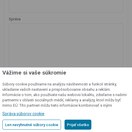
Správa
Vážime si vaše súkromie
Súbory cookie používame na analýzu návštevnosti a funkcií stránky,
ukladanie vašich nastavení a prispôsobovanie obsahu a reklám.
Informácie o tom, ako používate našu webovú lokalitu, zdieľame s našimi
Ďalšie informácie o tom, ako spracúvame osobné údaje
partnermi v oblasti sociálnych médií, reklamy a analýzy, ktorí môžu byť
mimo EÚ. Títo partneri môžu tieto informácie kombinovať s inými
nájdete v našich
zásadách spracovania osobných údajov
.
informáciami, ktoré ste im poskytli alebo ktoré získali v dôsledku vášho
Správa súborov cookie
používania ich služieb.
Podrobné informácie
Len nevyhnutné súbory cookie
Prijať všetko