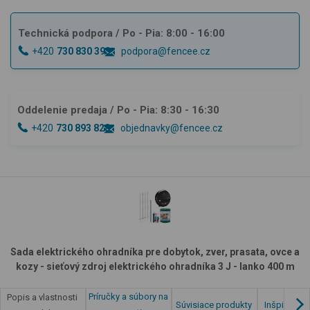
Technická podpora
/ Po - Pia: 8:00 - 16:00
+420
730 830 393
podpora@fencee.cz
Oddelenie predaja
/ Po - Pia: 8:30 - 16:30
+420
730 893 828
objednavky@fencee.cz
Sada elektrického ohradníka pre dobytok, zver, prasata, ovce a
kozy - sieťový zdroj elektrického ohradníka 3 J - lanko 400 m
Príručky a súbory na
Popis a vlastnosti
Súvisiace produkty
Inšpirácia 