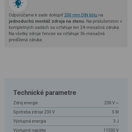
Odporúčame k sade dokúpiť
200 mm DIN lištu
na
jednoduchú montáž
zdroja na stenu.
Na príslušenstvo v
kompletných sadách sa vzťahuje len 24-mesačná záruka.
Na všetky zdroje fencee sa vzťahuje 36-mesačná
predĺžená záruka
.
Technické parametre
Zdroj energie
230 V ~
Spotreba zdroje 230 V
5 W
Výstupná energia
3 J
Výstupné napätie
11500 V