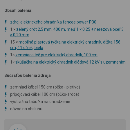
Obsah balenia:
zdroj elektrického ohradníka fencee power P30
1 ×
zelený drôt 2,5 mm, 400 m, meď 1 × 0,25 + nerezová oceľ 3
× 0,20 mm
15 ×
mobilná plastová tyčka na elektrický ohradník, dĺžka 156
cm, 11 očiek, biela
1×
zemniaca tyč pre elektrický ohradník, 100 cm
1×
skúšačka na elektrický ohradník diódová 12 kV s uzemnením
Súčasťou balenia zdroja
:
zemniaci kábel 150 cm (očko - pletivo)
pripojovací kábel 100 cm (očko-srdce)
výstražná tabuľka na ohradzenie
návod na obsluhu