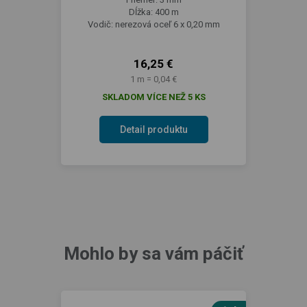
Dĺžka: 400 m
Vodič: nerezová oceľ 6 x 0,20 mm
16,25 €
1 m = 0,04 €
SKLADOM VÍCE NEŽ 5 KS
Detail produktu
Mohlo by sa vám páčiť