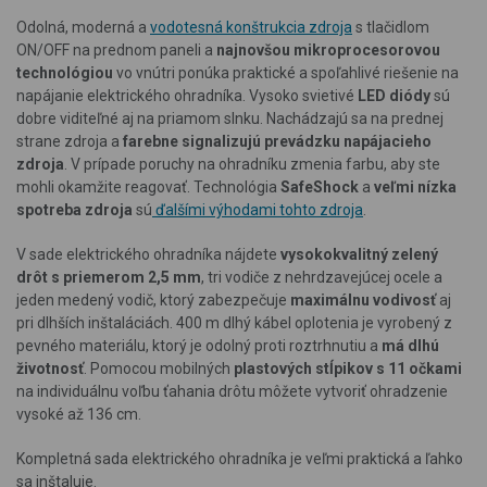
Odolná, moderná a
vodotesná konštrukcia zdroja
s tlačidlom
ON/OFF na prednom paneli a
najnovšou mikroprocesorovou
technológiou
vo vnútri ponúka praktické a spoľahlivé riešenie na
napájanie elektrického ohradníka. Vysoko svietivé
LED diódy
sú
dobre viditeľné aj na priamom slnku. Nachádzajú sa na prednej
strane zdroja a
farebne signalizujú prevádzku napájacieho
zdroja
. V prípade poruchy na ohradníku zmenia farbu, aby ste
mohli okamžite reagovať. Technológia
SafeShock
a
veľmi nízka
spotreba zdroja
sú
ďalšími výhodami tohto zdroja
.
V sade elektrického ohradníka nájdete
vysokokvalitný zelený
drôt s priemerom 2,5 mm
, tri vodiče z nehrdzavejúcej ocele a
jeden medený vodič, ktorý zabezpečuje
maximálnu vodivosť
aj
pri dlhších inštaláciách. 400 m dlhý kábel oplotenia je vyrobený z
pevného materiálu, ktorý je odolný proti roztrhnutiu a
má dlhú
životnosť
. Pomocou mobilných
plastových stĺpikov s 11 očkami
na individuálnu voľbu ťahania drôtu môžete vytvoriť ohradzenie
vysoké až 136 cm.
Kompletná sada elektrického ohradníka je veľmi praktická a ľahko
sa inštaluje.