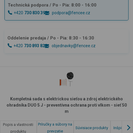
Technická podpora
/ Po - Pia: 8:00 - 16:00
+420
730 830 393
podpora@fencee.cz
Oddelenie predaja
/ Po - Pia: 8:30 - 16:30
+420
730 893 828
objednavky@fencee.cz
Kompletná sada s elektrickou sieťou a zdroj elektrického
ohradníka DUO 5 J - preventívna ochrana proti vlkom - sieť 50
m
Príručky a súbory na
Popis a vlastnosti
Súvisiace produkty
Inšpirácia 
prevzatie
produktu