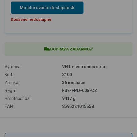
Monitorovanie dostupnosti
Dočasne nedostupné
DOPRAVA ZADARMO
Výrobca:
VNT electronics s.r.o.
Kód:
8100
Záruka:
36 mesiace
Reg. č:
FSE-FPD-005-CZ
Hmotnosť bal:
9417 g
EAN:
8595221015558