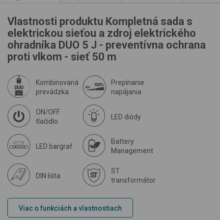
Vlastnosti produktu Kompletná sada s
elektrickou sieťou a zdroj elektrického
ohradníka DUO 5 J - preventívna ochrana
proti vlkom - sieť 50 m
Kombinovaná
Prepínanie
prevádzka
napájania
ON/OFF
LED diódy
tlačidlo
Battery
LED bargraf
Management
ST
DIN lišta
transformátor
Viac o funkciách a vlastnostiach