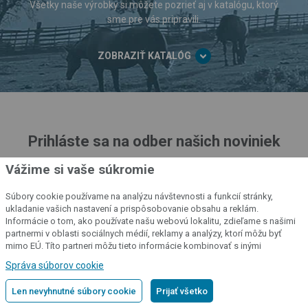
Všetky naše výrobky si môžete pozrieť aj v katalógu, ktorý
sme pre vás pripravili.
ZOBRAZIŤ KATALÓG
Prihláste sa na odber našich noviniek
Posielame zážitky, ktoré oceníte. Príklady, ako správne používať
Vážime si vaše súkromie
výrobky, ako sa o ne starať alebo
ako na ne získať zľavu.
Súbory cookie používame na analýzu návštevnosti a funkcií stránky,
ukladanie vašich nastavení a prispôsobovanie obsahu a reklám.
Informácie o tom, ako používate našu webovú lokalitu, zdieľame s našimi
partnermi v oblasti sociálnych médií, reklamy a analýzy, ktorí môžu byť
mimo EÚ. Títo partneri môžu tieto informácie kombinovať s inými
Prihlásiť sa
informáciami, ktoré ste im poskytli alebo ktoré získali v dôsledku vášho
Správa súborov cookie
používania ich služieb.
Podrobné informácie
Ďalšie informácie o tom, ako spracúvame osobné údaje
Len nevyhnutné súbory cookie
Prijať všetko
nájdete v našich
zásadách spracovania osobných údajov
.