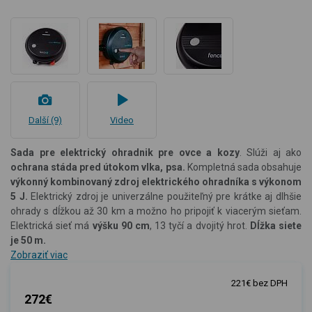
Další (9)
Video
Sada pre elektrický ohradnik pre
ovce a kozy
. Slúži aj ako
ochrana stáda pred útokom vlka, psa.
Kompletná sada obsahuje
výkonný kombinovaný zdroj elektrického ohradníka s výkonom
5 J.
Elektrický zdroj je univerzálne použiteľný pre krátke aj dlhšie
ohrady s dĺžkou až 30 km a možno ho pripojiť k viacerým sieťam.
Elektrická sieť má
výšku
90 cm
, 13 tyčí a dvojitý hrot.
Dĺžka siete
je 50 m.
Zobraziť viac
221€ bez DPH
272€