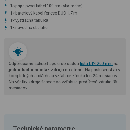
1×
pripojovací kábel 100 cm (oko-srdce)
1×
batériový kábel fencee DUO 1,7 m
1×
výstražná tabuľka
1×
návod na obsluhu
Odporúčame zakúpiť spolu so sadou
lištu DIN 200 mm
na
jednoduchú montáž
zdroja na stenu.
Na príslušenstvo v
kompletných sadách sa vzťahuje záruka len 24 mesiacov.
Na všetky zdroje fencee sa vzťahuje predĺžená záruka 36
mesiacov.
Technické parametre