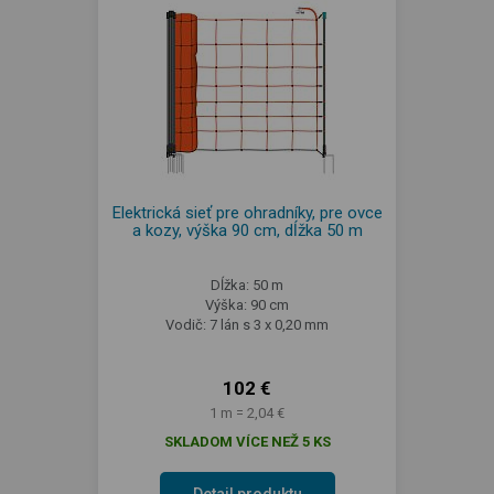
Elektrická sieť pre ohradníky, pre ovce
a kozy, výška 90 cm, dĺžka 50 m
Dĺžka: 50 m
Výška: 90 cm
Vodič: 7 lán s 3 x 0,20 mm
102 €
1 m = 2,04 €
SKLADOM VÍCE NEŽ 5 KS