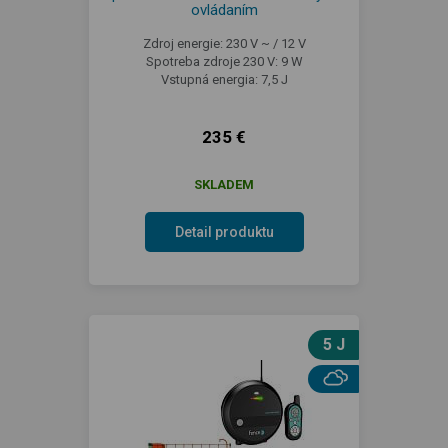
ovládaním
Zdroj energie: 230 V ~ / 12 V
Spotreba zdroje 230 V: 9 W
Vstupná energia: 7,5 J
235 €
SKLADEM
Detail produktu
5 J