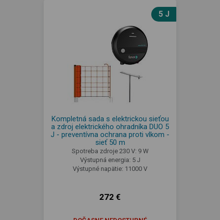
5 J
Kompletná sada s elektrickou sieťou
a zdroj elektrického ohradníka DUO 5
J - preventívna ochrana proti vlkom -
sieť 50 m
Spotreba zdroje 230 V: 9 W
Výstupná energia: 5 J
Výstupné napätie: 11000 V
272 €