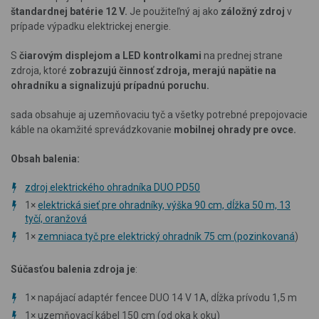
štandardnej batérie 12 V.
Je použiteľný aj ako
záložný zdroj
v
prípade výpadku elektrickej energie.
S
čiarovým displejom a LED kontrolkami
na prednej strane
zdroja, ktoré
zobrazujú činnosť zdroja, merajú napätie na
ohradníku a signalizujú prípadnú poruchu.
sada obsahuje aj uzemňovaciu tyč a všetky potrebné prepojovacie
káble na okamžité sprevádzkovanie
mobilnej ohrady pre ovce.
Obsah balenia:
zdroj elektrického ohradníka DUO PD50
1×
elektrická sieť pre ohradníky, výška 90 cm, dĺžka 50 m, 13
tyčí, oranžová
1×
zemniaca tyč pre elektrický ohradník 75 cm (pozinkovaná
)
Súčasťou balenia zdroja je
:
1×
napájací adaptér fencee DUO 14 V 1A, dĺžka prívodu 1,5 m
1×
uzemňovací kábel 150 cm (od oka k oku)