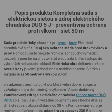
Popis produktu Kompletná sada s
elektrickou sieťou a zdroj elektrického
ohradníka DUO 5 J - preventívna ochrana
proti vlkom - sieť 50 m
Sada pre elektrický ohradník
pre
ovce
a
kozy
. Elektrická
ohradníková sieť
slúži aj ako ochrana stáda pred útokmi vlkov a
psov.
Pomocou siete môžete rýchlo a jednoducho vymedziť
bezpečný priestor na chov zvierat alebo zabrániť ich vstupu do
vybraných nežiaducich oblastí.
Elektrická ohradníková sieť
pre
ovce a kozy
je veľmi jednoduché a mobilné riešenie. S dĺžkou
inštalácie až 50 metrov a výškou 90 cm
.
ohradzenie oviec hustou vlnou, ktorá veľmi dobre izoluje, si
vyžaduje zdroj s dostatočným výkonom. V sade dodávaný
kombinovaný zdroj elektrického ohradníka
fencee power DUO
PD50
so
silou 5 J
je univerzálne použiteľný pre stredne dlhé až
dlhé ohrady s dĺžkou inštalácie do 30 km.
Kombinovaný zdroj
je
možné napájať pomocou
adaptéra zo zásuvky 230 V
alebo zo