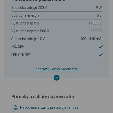
Spotreba zdroje 230 V
9 W
Výstupná energia
5 J
Výstupné napätie
11000 V
Výstupné napätie 500 Ω
6600 V
Spotreba zdroje 12 V
100 - 420 mA
ON/OFF
LED ON/OFF
Zobraziť všetky parametre
Príručky a súbory na prevzatie
Návod univerzálny pre zdroje fencee