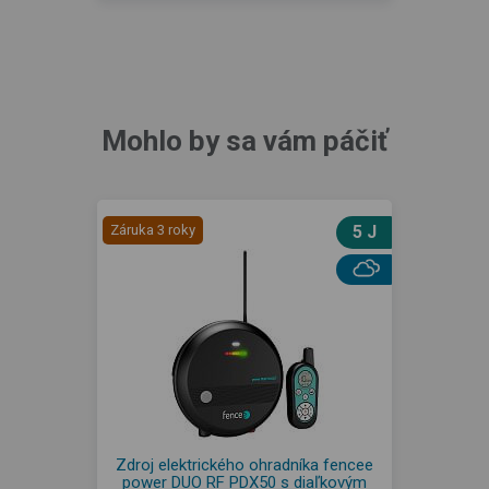
Mohlo by sa vám páčiť
Záruka 3 roky
5 J
Zdroj elektrického ohradníka fencee
power DUO RF PDX50 s diaľkovým