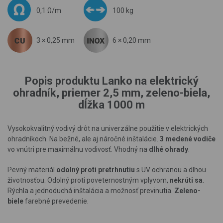
0,1 Ω/m
100 kg
3 × 0,25 mm
6 × 0,20 mm
Popis produktu Lanko na elektrický
ohradník, priemer 2,5 mm, zeleno-biela,
dĺžka 1000 m
Vysokokvalitný vodivý drôt na univerzálne použitie v elektrických
ohradníkoch. Na bežné, ale aj náročné inštalácie.
3 medené vodiče
vo vnútri pre maximálnu vodivosť. Vhodný na
dlhé ohrady
.
Pevný materiál
odolný proti pretrhnutiu
s UV ochranou a dlhou
životnosťou. Odolný proti poveternostným vplyvom,
nekrúti sa
.
Rýchla a jednoduchá inštalácia a možnosť previnutia.
Zeleno-
biele
farebné prevedenie.