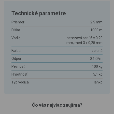
Technické parametre
Priemer
2.5 mm
Dĺžka
1000 m
Vodič
nerezová oceľ 6 x 0,20
mm, meď 3 x 0,25 mm
Farba
zelená
Odpor
0,1 Ω/m
Pevnosť
100 kg
Hmotnosť
5,1 kg
Typ vodiča
lanko
Čo vás najviac zaujíma?