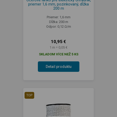
Oceľové lanko pre elektrický ohradník,
priemer 1,6 mm, pozinkovaný, dĺžka
200 m
Priemer: 1,6 mm
Dĺžka: 200 m
Odpor: 0,12 Ω/m
10,95 €
1 m = 0,05 €
SKLADOM VÍCE NEŽ 5 KS
Detail produktu
TOP