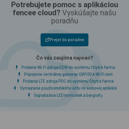
Potrebujete pomoc s aplikáciou
fencee cloud?
Vyskúšajte našu
poradňu
Prejsť do poradne
Čo vás zaujíma najviac?
Pridanie Wi-Fi zdroja EDW do systému Chytrá farma
Pripojenie centrálnej gateway GW100 k Wi-Fi sieti
Pridanie LTE zdroja PDC do systému Chytrá farma
Vymazanie používateľského účtu vo webovej aplikácii
Signalizácia LED kontroliek a bargrafu