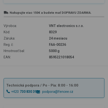
Nakupujte viac
150€
a budete mať
DOPRAVU ZDARMA
.
Výrobca:
VNT electronics s.r.o.
Kód:
8329
Záruka:
24 mesiacu
Reg. č:
FAA-00236
Hmotnosť bal:
5000 g
EAN:
8595221018054
Technická podpora
/ Po - Pia: 8:00 - 16:00
+420
730 830 393
podpora@fencee.cz