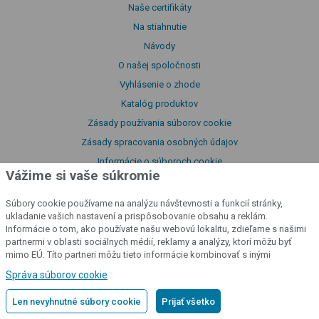
Naše certifikáty
Na stiahnutie
Návody
O našej spoločnosti
Vyhlásenie o zhode
Katalóg produktov
Zásady používania súborov cookie
Zásady spracovania osobných údajov
Informácie o súboroch cookie
Vážime si vaše súkromie
Licenčné podmienky služby fencee Cloud
Vyhlásenie o prístupnosti
Súbory cookie používame na analýzu návštevnosti a funkcií stránky,
ukladanie vašich nastavení a prispôsobovanie obsahu a reklám.
Informácie o tom, ako používate našu webovú lokalitu, zdieľame s našimi
partnermi v oblasti sociálnych médií, reklamy a analýzy, ktorí môžu byť
cloud
mimo EÚ. Títo partneri môžu tieto informácie kombinovať s inými
informáciami, ktoré ste im poskytli alebo ktoré získali v dôsledku vášho
Správa súborov cookie
používania ich služieb.
Podrobné informácie
Sledujte svoje ohrady
odkiaľkoľvek
Len nevyhnutné súbory cookie
Prijať všetko