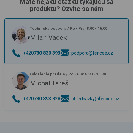
Máte nejakú otázku týkajúcu sa
produktu? Ozvite sa nám
Technická podpora
/
Po - Pia: 8:00 - 16:00
Milan Vacek
+420
730 830 393
podpora@fencee.cz
Oddelenie predaja
/
Po - Pia: 8:30 - 16:30
Michal Tareš
+420
730 893 828
objednavky@fencee.cz