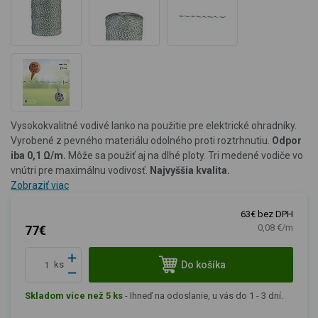
Vysokokvalitné vodivé lanko na použitie pre elektrické ohradníky.
Vyrobené z pevného materiálu odolného proti roztrhnutiu.
Odpor
iba 0,1 Ω/m
.
Môže sa použiť aj na dlhé ploty. Tri medené vodiče vo
vnútri pre maximálnu vodivosť.
Najvyššia kvalita.
Zobraziť viac
63€ bez DPH
0,08 €/m
77€
Do košíka
ks
Skladom více než 5 ks
-
Ihneď na odoslanie, u vás do 1 - 3 dní.