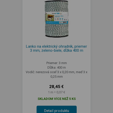
Lanko na elektrický ohradník, priemer
3 mm, zeleno-biele, dĺžka 400 m
Priemer: 3 mm
Dĺžka: 400 m
Vodič: nerezová oceľ 3 x 0,20 mm, meď 3 x
0,25 mm
28,45 €
1 m = 0,07 €
SKLADOM VÍCE NEŽ 5 KS
Detail produktu