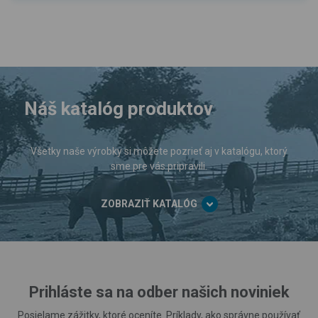
Náš katalóg produktov
Všetky naše výrobky si môžete pozrieť aj v katalógu, ktorý
sme pre vás pripravili.
ZOBRAZIŤ KATALÓG
Prihláste sa na odber našich noviniek
Posielame zážitky, ktoré oceníte. Príklady, ako správne používať