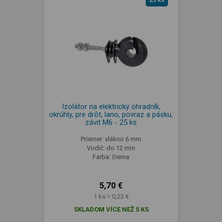
Izolátor na elektrický ohradník,
okrúhly, pre drôt, lano, povraz a pásku,
závit M6 - 25 ks
Priemer: vlákno 6 mm
Vodič: do 12 mm
Farba: čierna
5,70 €
1 ks = 0,23 €
SKLADOM VÍCE NEŽ 5 KS