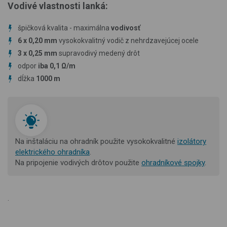
Vodivé vlastnosti lanká:
špičková kvalita - maximálna
vodivosť
6 x 0,20 mm
vysokokvalitný vodič z nehrdzavejúcej ocele
3 x 0,25 mm
supravodivý medený drôt
odpor
iba 0,1 Ω/m
dĺžka
1000 m
Na inštaláciu na ohradník použite vysokokvalitné
izolátory
elektrického ohradníka
.
Na pripojenie vodivých drôtov použite
ohradníkové spojky
.
.