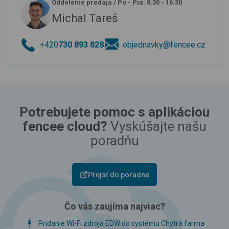
Oddelenie predaja
/
Po - Pia: 8:30 - 16:30
Michal Tareš
+420
730 893 828
objednavky@fencee.cz
Potrebujete pomoc s aplikáciou
fencee cloud?
Vyskúšajte našu
poradňu
Prejsť do poradne
Čo vás zaujíma najviac?
Pridanie Wi-Fi zdroja EDW do systému Chytrá farma