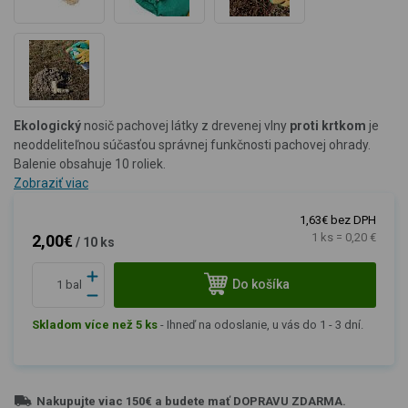
Ekologický
nosič pachovej látky z drevenej vlny
proti krtkom
je
neoddeliteľnou súčasťou správnej funkčnosti pachovej ohrady.
Balenie obsahuje 10 roliek.
Zobraziť viac
1,63€ bez DPH
1 ks = 0,20 €
2,00€
/ 10 ks
Do košíka
bal
Skladom více než 5 ks
-
Ihneď na odoslanie, u vás do 1 - 3 dní.
Nakupujte viac
150€
a budete mať
DOPRAVU ZDARMA
.