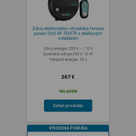
Zdroj elektrického ohradníka fencee
power DUO RF PDX70 s diaľkovým
ovládaním
Zdroj energie: 230 V ~ / 12 V
Spotreba zdroje 230 V: 12 W
Vstupná energia: 10 J
267 €
SKLADEM
Detail produktu
VÝHODNÁ PONUKA