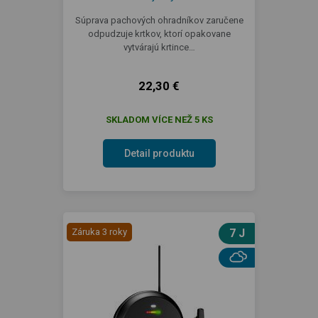
Súprava pachových ohradníkov zaručene
odpudzuje krtkov, ktorí opakovane
vytvárajú krtince…
22,30 €
SKLADOM VÍCE NEŽ 5 KS
Detail produktu
Záruka 3 roky
7 J