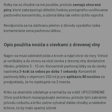
Rolky nie sú vhodné na iné použitie, pretože
nemajú otvorené
póry
, ktoré zabezpečujú dôležitú funkciu postupného uvoľňovania
pachového koncentrátu, a účinná látka tak veľmi rýchlo vyprchá.
Neodporúča sa na záchranu jeleňov z dôvodu vysokého rizika
kontaminácie sena pachovou látkou.
Opis použitia nosiča s cievkami z drevenej vlny
Najprv sa musí odstrániť pôda z krovín a nájsť otvor do nory. Vchod
je vertikálny a do otvoru sa vloží cievka z drevnej vlny dostatočne
hlboko, približne 5 - 10 cm. Koncentrát pachovej látky sa do cievky
nastrieka
3-krát za sebou po dobu 1 sekundy.
Koncentrát
pachovej látky s objemom 250 ml je pre
aplikáciu 80 nosičov
za
predpokladu, že ho injektujete na 3 miesta.
Krtko sa okamžite odsťahuje a nemal by sa vrátiť. UPOZORNENIE:
Otvor pod krtkom nezasypávajte zeminou, pretože tým zabránite
prívodu vzduchu a krtko začne vytvárať ďalšie chodby a následne
krtince, čo by malo opačný účinok.