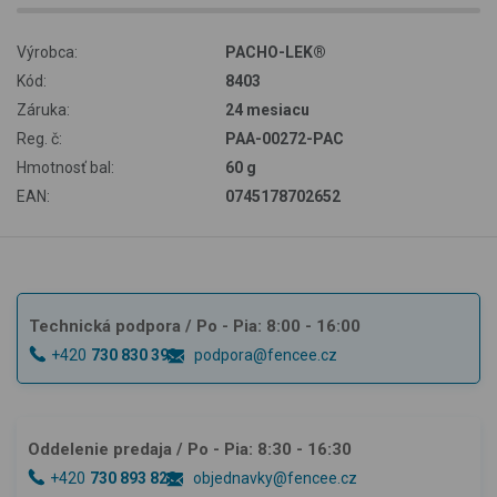
Výrobca:
PACHO-LEK®
Kód:
8403
Záruka:
24 mesiacu
Reg. č:
PAA-00272-PAC
Hmotnosť bal:
60 g
EAN:
0745178702652
Technická podpora
/ Po - Pia: 8:00 - 16:00
+420
730 830 393
podpora@fencee.cz
Oddelenie predaja
/ Po - Pia: 8:30 - 16:30
+420
730 893 828
objednavky@fencee.cz