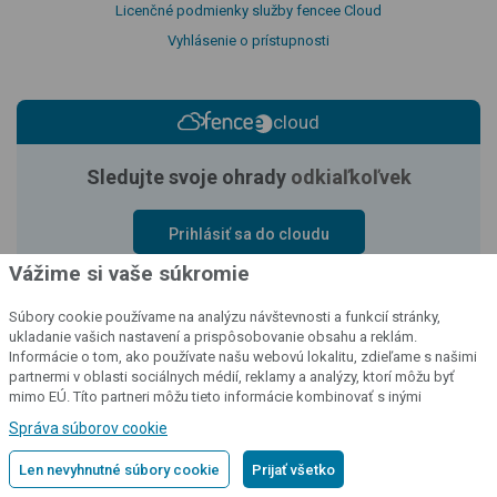
Licenčné podmienky služby fencee Cloud
Vyhlásenie o prístupnosti
cloud
Sledujte svoje ohrady
odkiaľkoľvek
Prihlásiť sa do cloudu
Vážime si vaše súkromie
Súbory cookie používame na analýzu návštevnosti a funkcií stránky,
ukladanie vašich nastavení a prispôsobovanie obsahu a reklám.
Informácie o tom, ako používate našu webovú lokalitu, zdieľame s našimi
partnermi v oblasti sociálnych médií, reklamy a analýzy, ktorí môžu byť
mimo EÚ. Títo partneri môžu tieto informácie kombinovať s inými
informáciami, ktoré ste im poskytli alebo ktoré získali v dôsledku vášho
Správa súborov cookie
používania ich služieb.
Podrobné informácie
Len nevyhnutné súbory cookie
Prijať všetko