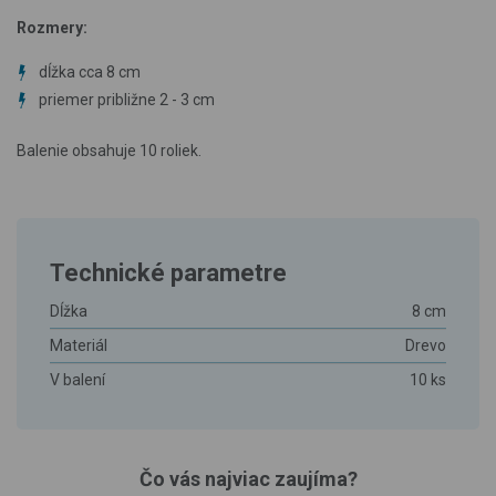
Rozmery:
dĺžka cca 8 cm
priemer približne 2 - 3 cm
Balenie obsahuje 10 roliek.
Technické parametre
Dĺžka
8 cm
Materiál
Drevo
V balení
10 ks
Čo vás najviac zaujíma?