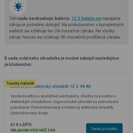
Táto
sada neobsahuje batériu
.
12 V batériu na
napájanie
zdroja je potrebné dokúpiť.
Na príslušenstvo v kompletných
sadách sa vzťahuje len 24-mesačná záruka. Na všetky
zdroje fencee sa vzťahuje 36-mesačná predĺžená záruka.
K sade solárneho ohradníka je možné zakúpiť nasledujúce
príslušenstvo:
Toxický materiál
Batéria pre elektrický ohradník 12 V 44 Ah
Vysokokvalitná a spoľahlivá autobatéria, vhodná na použitie s
elektrickým ohradníkom. Ergonomické rukoväte na jednoduché
prenášanie. Pre kombinovaný a batériový elektrický ohradník.
Optimalizovaný dizajn.
61 € s DPH
Detail produktu
SKLADOM VÍCE NEŽ 5 KS