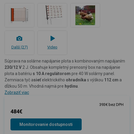
Další (27)
Video
Súprava na solárne napájanie plota s kombinovaným napájaním
230/12 V
2 J. Obsahuje kompletný prenosný box na napájanie
plota a batériu
s 10 A regulátorom
pre 40 W solárny panel.
Zemniaca tyč a
sieť
elektrického
ohradníka
s výškou
112
cm
a
dĺžkou 50 m. Vhodná najmä pre
hydinu
.
Zobraziť viac
393€ bez DPH
484€
Monitorovanie dostupnosti