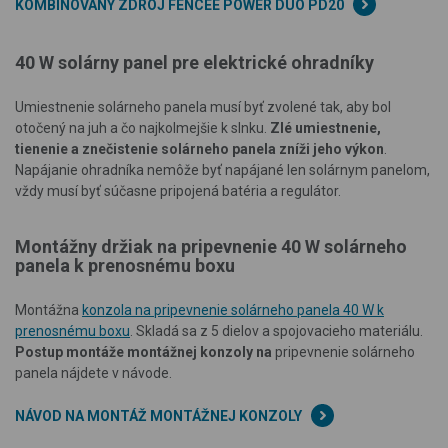
KOMBINOVANÝ ZDROJ FENCEE POWER DUO PD20
40 W solárny panel pre elektrické ohradníky
Umiestnenie solárneho panela musí byť zvolené tak, aby bol
otočený na juh a čo najkolmejšie k slnku.
Zlé umiestnenie,
tienenie a znečistenie solárneho panela zníži jeho výkon
.
Napájanie ohradníka nemôže byť napájané len solárnym panelom,
vždy musí byť súčasne pripojená batéria a regulátor.
Montážny držiak na pripevnenie 40 W solárneho
panela k prenosnému boxu
Montážna
konzola na pripevnenie solárneho panela 40 W k
prenosnému boxu
. Skladá sa z 5 dielov a spojovacieho materiálu.
Postup montáže montážnej konzoly na
pripevnenie solárneho
panela nájdete v návode.
NÁVOD NA MONTÁŽ MONTÁŽNEJ KONZOLY