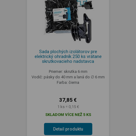
Sada plochých izolátorov pre
elektrický ohradník 250 ks vrátane
skrutkovacieho nadstavca
Priemer: skrutka 6 mm
Vodič: pásky do 40 mm a laná do ∅ 6 mm
Farba: čierna
37,85 €
1 ks = 0,15 €
SKLADOM VÍCE NEŽ 5 KS
Detail produktu