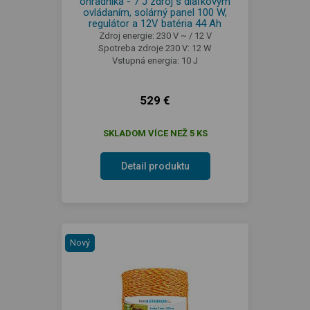
ohradníka - 7 J zdroj s diaľkovým
ovládaním, solárný panel 100 W,
regulátor a 12V batéria 44 Ah
Zdroj energie: 230 V ~ / 12 V
Spotreba zdroje 230 V: 12 W
Vstupná energia: 10 J
529 €
SKLADOM VÍCE NEŽ 5 KS
Detail produktu
Nový