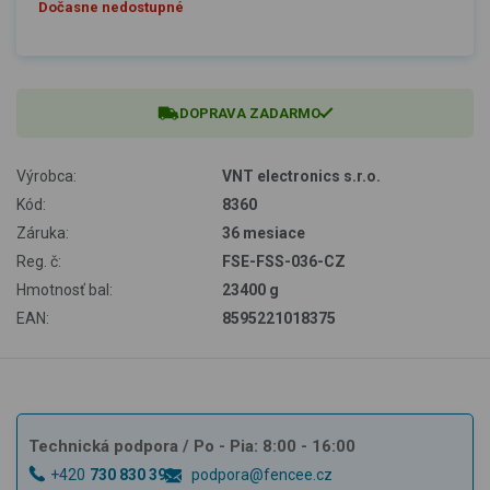
Dočasne nedostupné
DOPRAVA ZADARMO
Výrobca:
VNT electronics s.r.o.
Kód:
8360
Záruka:
36 mesiace
Reg. č:
FSE-FSS-036-CZ
Hmotnosť bal:
23400 g
EAN:
8595221018375
Technická podpora
/ Po - Pia: 8:00 - 16:00
+420
730 830 393
podpora@fencee.cz