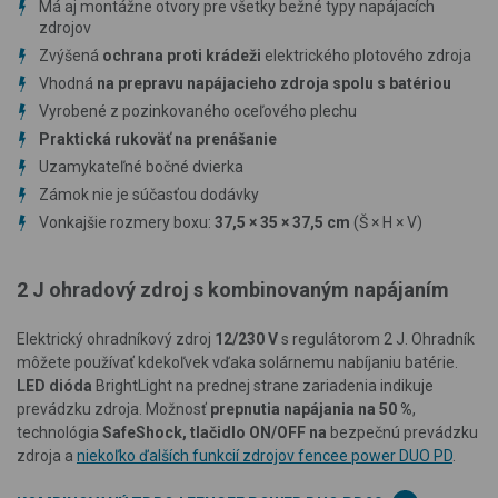
Má aj montážne otvory pre všetky bežné typy napájacích
zdrojov
Zvýšená
ochrana
proti krádeži
elektrického plotového zdroja
Vhodná
na prepravu napájacieho zdroja spolu s batériou
Vyrobené z pozinkovaného oceľového plechu
Praktická rukoväť na prenášanie
Uzamykateľné bočné dvierka
Zámok nie je súčasťou dodávky
Vonkajšie rozmery boxu:
37,5
×
35
×
37,5 cm
(Š × H × V
)
2 J ohradový zdroj s kombinovaným napájaním
Elektrický ohradníkový zdroj
12/230 V
s regulátorom 2 J. Ohradník
môžete používať kdekoľvek vďaka solárnemu nabíjaniu batérie.
LED dióda
BrightLight na prednej strane zariadenia indikuje
prevádzku zdroja. Možnosť
prepnutia napájania na 50 %
,
technológia
SafeShock, tlačidlo ON/OFF na
bezpečnú prevádzku
zdroja a
niekoľko ďalších funkcií zdrojov fencee power DUO PD
.