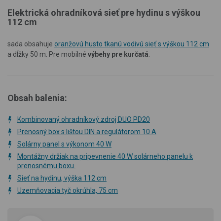
Elektrická ohradníková sieť pre hydinu s výškou
112 cm
sada obsahuje
oranžovú husto tkanú vodivú sieť s výškou 112 cm
a dĺžky 50 m. Pre mobilné
výbehy pre kurčatá
.
Obsah balenia:
Kombinovaný ohradníkový zdroj DUO PD20
Prenosný box s lištou DIN a regulátorom 10 A
Solárny panel s výkonom 40 W
Montážny držiak na pripevnenie 40 W solárneho panelu k
prenosnému boxu.
Sieť na hydinu, výška 112 cm
Uzemňovacia tyč okrúhla, 75 cm