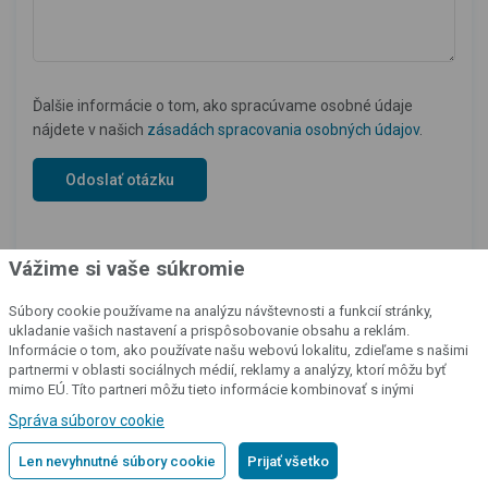
Ďalšie informácie o tom, ako spracúvame osobné údaje
nájdete v našich
zásadách spracovania osobných údajov
.
Vážime si vaše súkromie
Súbory cookie používame na analýzu návštevnosti a funkcií stránky,
ukladanie vašich nastavení a prispôsobovanie obsahu a reklám.
Informácie o tom, ako používate našu webovú lokalitu, zdieľame s našimi
partnermi v oblasti sociálnych médií, reklamy a analýzy, ktorí môžu byť
mimo EÚ. Títo partneri môžu tieto informácie kombinovať s inými
informáciami, ktoré ste im poskytli alebo ktoré získali v dôsledku vášho
Správa súborov cookie
Náš katalóg produktov
používania ich služieb.
Podrobné informácie
Len nevyhnutné súbory cookie
Prijať všetko