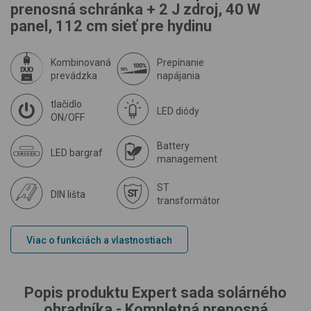
prenosná schránka + 2 J zdroj, 40 W
panel, 112 cm sieť pre hydinu
Kombinovaná
Prepínanie
prevádzka
napájania
tlačidlo
LED diódy
ON/OFF
Battery
LED bargraf
management
ST
DIN lišta
transformátor
Viac o funkciách a vlastnostiach
Popis produktu Expert sada solárného
ohradníka - Kompletná prenosná