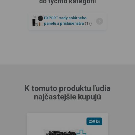
do týchto kategórií
EXPERT sady solárneho
panelu a príslušenstva
(17)
K tomuto produktu ľudia
najčastejšie kupujú
250 ks