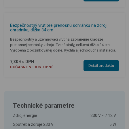
Bezpečnostný vrut pre prenosnú schránku na zdroj
ohradníka, dĺžka 34 cm
Bezpečnostný a uzemňovací vrut na zabránenie krádeže
prenosnej schránky zdroja. Tvar špirály, celková dĺžka 34 cm.
Vyrobená z pozinkovanej ocele. Rýchla a jednoduchá inštalácia.
7,30 € s DPH
Detail produktu
DOČASNE NEDOSTUPNÉ
Technické parametre
Zdroj energie
230 V ~ / 12 V
Spotreba zdroje 230 V
5 W