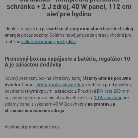
schránka + 2 J zdroj, 40 W panel, 112 cm
sieť pre hydinu
Ideálne riešenie na
prevádzku ohrady v miestach bez elektrickej
energie
počas sezóny. Solárne napájaná sada ohrady vhodná pre
mobilné
elektrické ohrady pre hydinu
.
Prenosný box na napájanie a batériu, regulátor 10
A je súčasťou dodávky
Kovový prenosný box na ohradový zdroj.
Uzamykateľné posuvné
dvierka
. Chráni
elektrický ohradový zdroj
s batériou pred dažďom,
poveternostnými vplyvmi a krádežou. Praktická
DIN lišta 200 mm
na jednoduché upevnenie ohradového zdroja.
10 A regulátor
pre
solárny panel s výkonom 40 W. Box vhodný
na prepravu a
chránené umiestnenie zdroja.
Vlastnosti prenosného boxu: