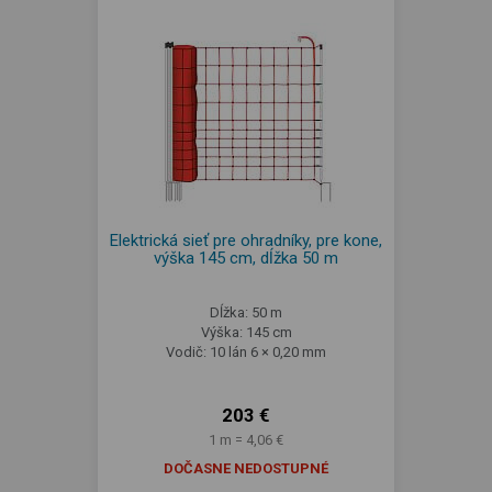
Elektrická sieť pre ohradníky, pre kone,
výška 145 cm, dĺžka 50 m
Dĺžka: 50 m
Výška: 145 cm
Vodič: 10 lán 6 × 0,20 mm
203 €
1 m = 4,06 €
DOČASNE NEDOSTUPNÉ