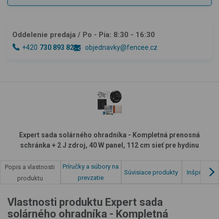
Oddelenie predaja
/ Po - Pia: 8:30 - 16:30
+420
730 893 828
objednavky@fencee.cz
Expert sada solárného ohradníka - Kompletná prenosná
schránka + 2 J zdroj, 40 W panel, 112 cm sieť pre hydinu
Príručky a súbory na
Popis a vlastnosti
Súvisiace produkty
Inšpirácia 
prevzatie
produktu
Vlastnosti produktu Expert sada
solárného ohradníka - Kompletná