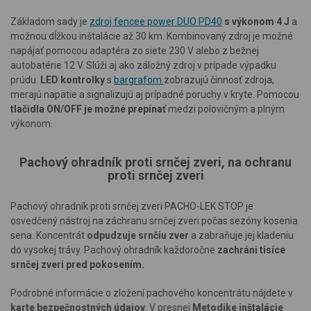
Základom sady je
zdroj fencee power DUO PD40
s výkonom 4 J
a
možnou dĺžkou inštalácie až 30 km. Kombinovaný zdroj je možné
napájať pomocou adaptéra zo siete 230 V alebo z bežnej
autobatérie 12 V. Slúži aj ako záložný zdroj v prípade výpadku
prúdu.
LED kontrolky
s
bargrafom
zobrazujú činnosť zdroja,
merajú napätie a signalizujú aj prípadné poruchy v kryte. Pomocou
tlačidla ON/OFF
je možné prepínať
medzi polovičným a plným
výkonom
.
Pachový ohradník proti srnčej zveri, na ochranu
proti srnčej zveri
Pachový ohradník proti srnčej zveri PACHO-LEK STOP je
osvedčený nástroj na záchranu srnčej zveri počas sezóny kosenia
sena. Koncentrát
odpudzuje srnčiu zver
a zabraňuje jej kladeniu
do vysokej trávy. Pachový ohradník každoročne
zachráni tisíce
srnčej zveri pred pokosením.
Podrobné informácie o zložení pachového koncentrátu nájdete v
karte bezpečnostných údajov
. V presnej
Metodike inštalácie