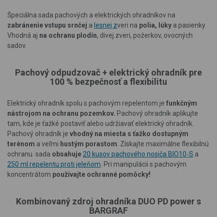
Špeciálna sada pachových a elektrických ohradníkov na
zabránenie vstupu srnčej
a
lesnej z
veri na
polia, lúky
a pasienky.
Vhodná aj
na ochranu plodín
, divej zveri, požerkov, ovocných
sadov.
Pachový odpudzovač + elektrický ohradník pre
100 % bezpečnosť a flexibilitu
Elektrický ohradník spolu s pachovým repelentom je
funkčným
nástrojom na ochranu pozemkov.
Pachový ohradník aplikujte
tam, kde je ťažké postaviť alebo udržiavať elektrický ohradník.
Pachový ohradník je
vhodný na miesta s ťažko dostupným
terénom
a veľmi
hustým porastom
. Získajte maximálne flexibilnú
ochranu. sada
obsahuje
20 kusov pachového nosiča BIO10-S
a
250 ml repelentu proti jeleňom
. Pri manipulácii s pachovým
koncentrátom
používajte ochranné pomôcky!
Kombinovaný zdroj ohradníka DUO PD power s
BARGRAF