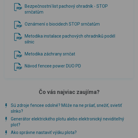
Bezpečnostní list pachový ohradník - STOP
srnčatům
Oznámení o biocidech STOP srnčatům
Metodika instalace pachových ohradníků podél
silnic
Metodika záchrany srnčat
Návod fencee power DUO PD
Čo vás najviac zaujíma?
Sú zdroje fencee odolné? Môže na ne pršať, snežiť, svietiť
slnko?
Generátor elektrického plotu alebo elektronický neviditeľný
plot?
Ako správne nastaviť výšku plota?