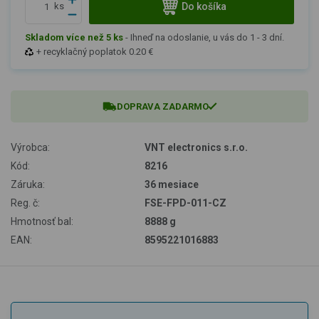
Do košíka
ks
Skladom více než 5 ks
-
Ihneď na odoslanie, u vás do 1 - 3 dní.
+ recyklačný poplatok 0.20 €
DOPRAVA ZADARMO
Výrobca:
VNT electronics s.r.o.
Kód:
8216
Záruka:
36 mesiace
Reg. č:
FSE-FPD-011-CZ
Hmotnosť bal:
8888 g
EAN:
8595221016883