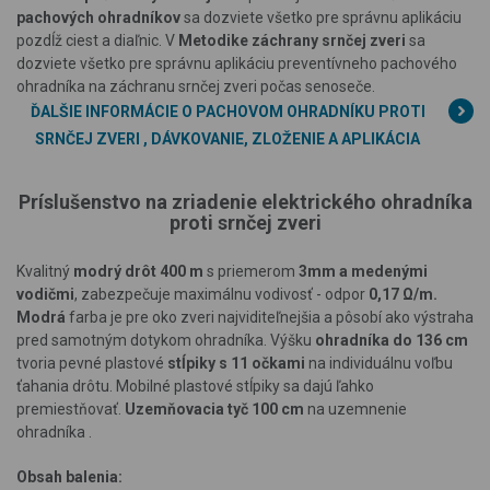
pachových ohradníkov
sa dozviete všetko pre správnu aplikáciu
pozdĺž ciest a diaľnic. V
Metodike záchrany srnčej zveri
sa
dozviete všetko pre správnu aplikáciu preventívneho pachového
ohradníka na záchranu srnčej zveri počas senoseče.
ĎALŠIE INFORMÁCIE O PACHOVOM OHRADNÍKU PROTI
SRNČEJ ZVERI , DÁVKOVANIE, ZLOŽENIE A APLIKÁCIA
Príslušenstvo na zriadenie elektrického ohradníka
proti
srnčej zveri
Kvalitný
modrý drôt 400 m
s priemerom
3
mm a medenými
vodičmi
, zabezpečuje maximálnu vodivosť - odpor
0,17 Ω/m.
Modrá
farba je pre oko zveri najviditeľnejšia a pôsobí ako výstraha
pred samotným dotykom ohradníka.
Výšku
ohradníka do 136 cm
tvoria pevné plastové
stĺpiky s 11 očkami
na
individuálnu voľbu
ťahania drôtu. Mobilné plastové stĺpiky sa dajú ľahko
premiestňovať.
Uzemňovacia tyč 100 cm
na
uzemnenie
ohradníka
.
Obsah balenia: