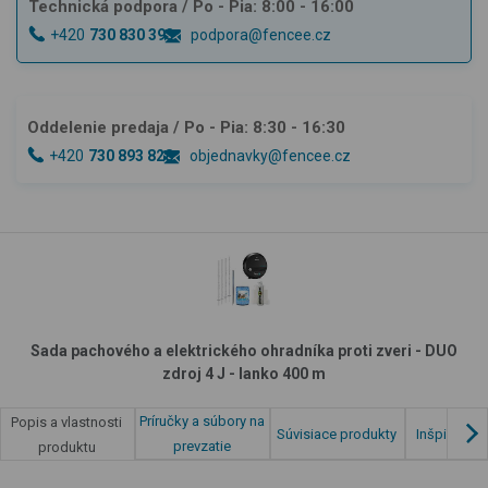
Technická podpora
/ Po - Pia: 8:00 - 16:00
+420
730 830 393
podpora@fencee.cz
Oddelenie predaja
/ Po - Pia: 8:30 - 16:30
+420
730 893 828
objednavky@fencee.cz
Sada pachového a elektrického ohradníka proti zveri - DUO
zdroj 4 J - lanko 400 m
Príručky a súbory na
Popis a vlastnosti
Súvisiace produkty
Inšpirácia 
prevzatie
produktu