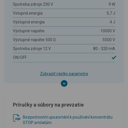
Spotreba zdroje 230 V
9 W
Vstupná energia
5,7 J
Výstupná energia
4 J
Výstupné napätie
10000 V
Výstupné napätie 500 Ω
5500 V
Spotreba zdroje 12 V
80 - 320 mA
ON/OFF
Zobraziť všetky parametre
Príručky a súbory na prevzatie
Bezpečnostní upozornění k používání koncentrátu
STOP srnčatům