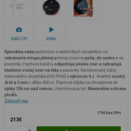
Další (19)
Video
Špeciálna sada
pachových a elektrických ohradníkov na
zabránenie vstupu jelenej a
lesnej zveri na
polia, do sadov
a na
pozemky. Pachová bariéra
odpudzuje jeleniu zver a zabraňuje
kladeniu srnčej zveri na lúky
a pasienky. Kombinovaný zdroj
elektrického ohradníka DUO PD40 s
výkonom 4 J
. Kvalitný
modrý
drôt ø 3 mm
v dĺžke 400 m
.
Plastové stĺpiky na ohradzenie do
výšky 136 cm nad zemou
. Uzemňovacia tyč.
Maximálna ochrana
plodín.
Zobraziť viac
173€ bez DPH
213€