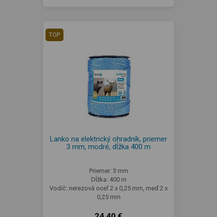
TOP
Lanko na elektrický ohradník, priemer
3 mm, modré, dĺžka 400 m
Priemer: 3 mm
Dĺžka: 400 m
Vodič: nerezová oceľ 2 x 0,25 mm, meď 2 x
0,25 mm
24,40 €