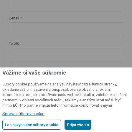
*
E-mail
Telefón
Správa
Vážime si vaše súkromie
Súbory cookie používame na analýzu návštevnosti a funkcií stránky,
ukladanie vašich nastavení a prispôsobovanie obsahu a reklám.
Informácie o tom, ako používate našu webovú lokalitu, zdieľame s našimi
partnermi v oblasti sociálnych médií, reklamy a analýzy, ktorí môžu byť
mimo EÚ. Títo partneri môžu tieto informácie kombinovať s inými
informáciami, ktoré ste im poskytli alebo ktoré získali v dôsledku vášho
Správa súborov cookie
používania ich služieb.
Podrobné informácie
Len nevyhnutné súbory cookie
Prijať všetko