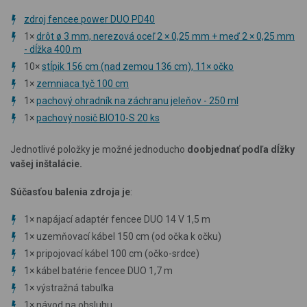
zdroj fencee power DUO PD40
1×
drôt ø 3 mm, nerezová oceľ 2 × 0,25 mm + meď 2 × 0,25 mm
- dĺžka 400 m
10×
stĺpik 156 cm (nad zemou 136 cm), 11× očko
1×
zemniaca tyč 100 cm
1×
pachový ohradník na záchranu jeleňov - 250 ml
1×
pachový nosič BIO10-S 20 ks
Jednotlivé položky je možné jednoducho
doobjednať podľa dĺžky
vašej inštalácie.
Súčasťou balenia zdroja je
:
1×
napájací adaptér fencee DUO 14 V 1,5 m
1×
uzemňovací kábel 150 cm (od očka k očku)
1×
pripojovací kábel 100 cm (očko-srdce)
1×
kábel batérie fencee DUO 1,7 m
1×
výstražná tabuľka
1×
návod na obsluhu