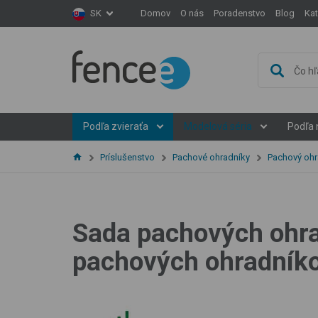
Domov
O nás
Poradenstvo
Blog
Ka
SK
Podľa zvieraťa
Modelová séria
Podľa 
Príslušenstvo
Pachové ohradníky
Pachový ohr
Sada pachových ohrad
pachových ohradníkov