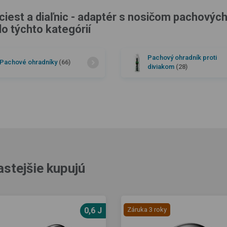
iest a diaľnic - adaptér s nosičom pachových
do týchto kategórií
Pachový ohradník proti
Pachové ohradníky
(66)
diviakom
(28)
astejšie kupujú
0,6 J
Záruka 3 roky