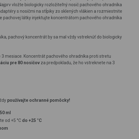
jprv vložte biologicky rozložiteľný nosič pachového ohradníka
aptéry s nosičmi na stĺpiky zo sklených vlákien a rozmiestnite
iče pachovej látky injektujte koncentrátom pachového ohradníka
ka, pachový koncentrát by sa mal vždy vstreknúť do biologicky
 3 mesiace. Koncentrát pachového ohradníka proti stretu
káciu pre 80 nosičov
za predpokladu, že ho vstreknete na 3
vždy
používajte ochranné pomôcky!
50 ml
te od +5 °C
do +25 °C
dnom