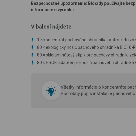
Bezpečnostné upozornenie: Biocídy používajte bezpe
informácie o výrobku.
V balení nájdete:
1
× k
oncentrát pachového ohradníka proti stretu vozi
80 ×
ekologický nosič pachového ohradníka BIO10-
80 ×
sklolaminátový stĺpik pre pachový ohradník, ze
80 × PROFI
adaptér pre nosič pachového ohradníka
Všetky informácie o koncentráte pac
Podrobný popis inštalácie pachového 