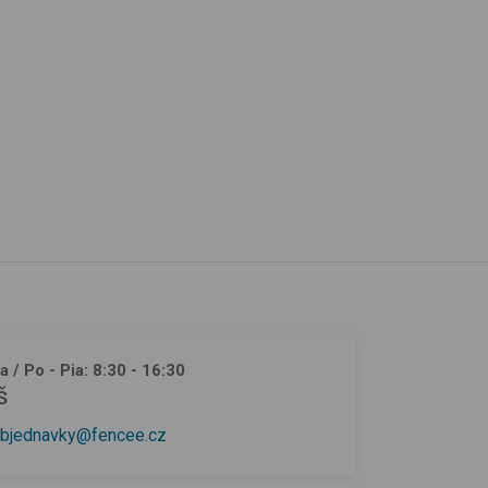
ja
/ Po - Pia: 8:30 - 16:30
š
bjednavky@fencee.cz