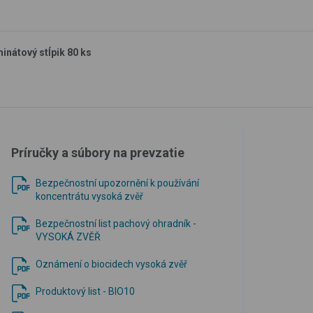
inátový stĺpik 80 ks
Príručky a súbory na prevzatie
Bezpečnostní upozornění k používání
koncentrátu vysoká zvěř
Bezpečnostní list pachový ohradník -
VYSOKÁ ZVĚŘ
Oznámení o biocidech vysoká zvěř
Produktový list - BIO10