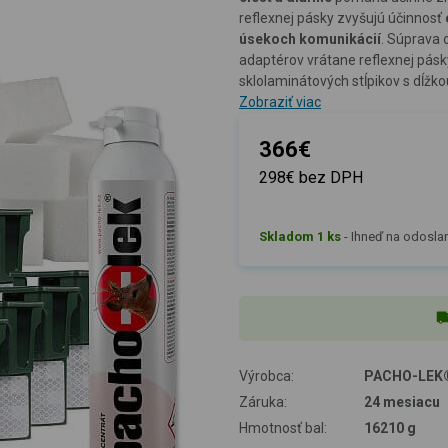
reflexnej pásky zvyšujú účinnosť
úsekoch komunikácií
. Súprava
adaptérov vrátane reflexnej pásk
sklolaminátových stĺpikov s dĺžk
Zobraziť viac
366€
298€ bez DPH
Skladom 1 ks
-
Ihneď na odoslani
Výrobca:
PACHO-LEK
Záruka:
24 mesiacu
Hmotnosť bal:
16210 g