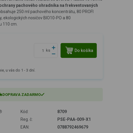
ochrany pachového ohradníka na frekventovaných
 obsahuje 250 ml pachového koncentrátu, 80 PROFI
y, ekologických nosičov BIO10-PO a 80
ou 110 cm.
Do košíka
ks
e, u vás do 1 - 3 dní.
DOPRAVA ZADARMO
®
Kód:
8709
Reg. č:
PSE-PAA-009-X1
EAN:
0788792469679