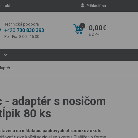
ontakt
Prihlásiť sa
Technická podpora
0
0,00€
+420
730 830 393
s DPH
Po - Pia: 8:00 - 16:00
S
ý stĺpik 80 ks
c - adaptér s nosičom
ĺpik 80 ks
stavená na inštaláciu pachových ohradníkov okolo
ovať riziko kolízií vozidiel so zverou. Plašiče vo forme