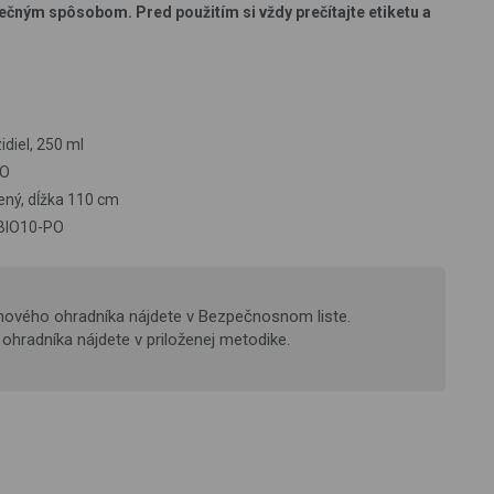
čným spôsobom. Pred použitím si vždy prečítajte etiketu a
diel, 250 ml
PO
lený, dĺžka 110 cm
 BIO10-PO
hového ohradníka nájdete v Bezpečnosnom liste.
ohradníka nájdete v priloženej metodike.