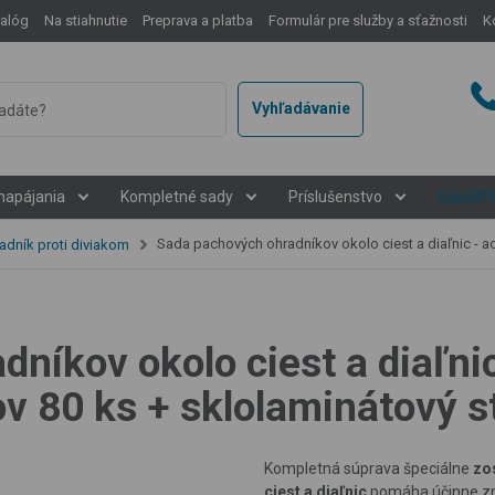
talóg
Na stiahnutie
Preprava a platba
Formulár pre služby a sťažnosti
K
Vyhľadávanie
napájania
Kompletné sady
Príslušenstvo
EquiGP
Sada pachových ohradníkov okolo ciest a diaľnic - adaptér s nosičom pachových ohradníkov 80 ks + sklolaminátov
adník proti diviakom
níkov okolo ciest a diaľni
 80 ks + sklolaminátový st
Kompletná súprava špeciálne
zo
ciest a diaľnic
pomáha účinne zniž