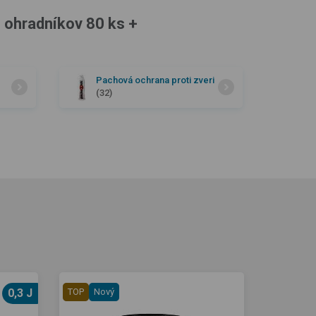
 ohradníkov 80 ks +
Pachová ochrana proti zveri
(32)
0,3 J
TOP
Nový