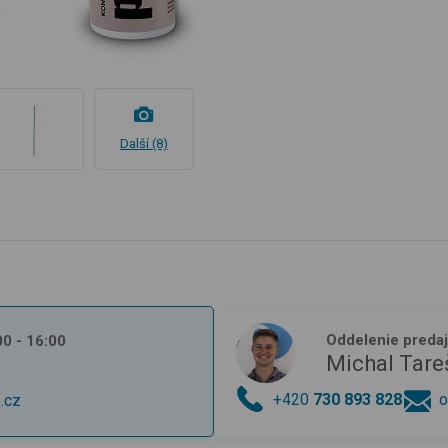
Další (8)
Oddelenie preda
:00 - 16:00
Michal Tare
+420
730 893 828
o
.cz