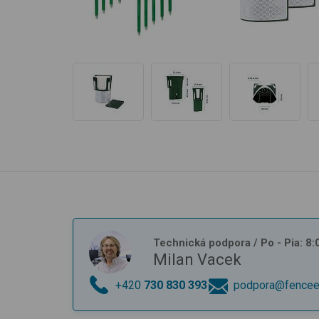
Technická podpora
/ Po - Pia: 8
Milan Vacek
+420
730 830 393
podpora@fencee