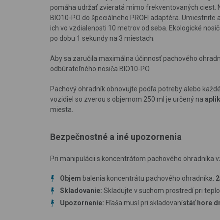
pomáha udržať zvieratá mimo frekventovaných ciest. Na
BIO10-PO do špeciálneho PROFI adaptéra. Umiestnite ad
ich vo vzdialenosti 10 metrov od seba. Ekologické nos
po dobu 1 sekundy na 3 miestach.
Aby sa zaručila maximálna účinnosť pachového ohradní
odbúrateľného nosiča BIO10-PO.
Pachový ohradník obnovujte podľa potreby alebo každé
vozidiel so zverou s objemom 250 ml je určený na
apli
miesta.
Bezpečnostné a iné upozornenia
Pri manipulácii s koncentrátom pachového ohradníka 
Objem
balenia koncentrátu pachového ohradníka:
2
Skladovanie:
Skladujte v suchom prostredí pri teplo
Upozornenie:
Fľaša musí pri skladovaní
stáť hore 