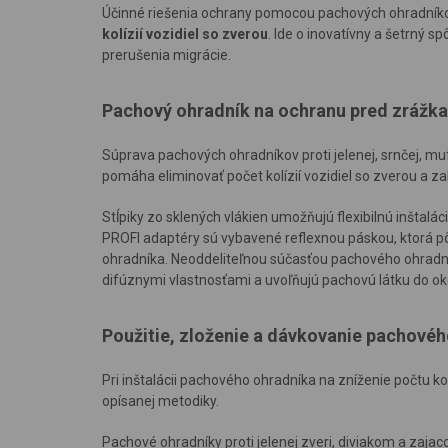
Účinné riešenia ochrany pomocou pachových ohradní
kolízií vozidiel so zverou
. Ide o inovatívny a šetrný 
prerušenia migrácie.
Pachový ohradník na ochranu pred zrážka
Súprava pachových ohradníkov proti jelenej, srnčej, muflo
pomáha eliminovať počet kolízií vozidiel so zverou a z
Stĺpiky zo sklených vlákien umožňujú flexibilnú inštalác
PROFI adaptéry sú vybavené reflexnou páskou, ktorá pô
ohradníka. Neoddeliteľnou súčasťou pachového ohradní
difúznymi vlastnosťami a uvoľňujú pachovú látku do ok
Použitie, zloženie a dávkovanie pachového
Pri inštalácii pachového ohradníka na zníženie počtu ko
opísanej metodiky.
Pachové ohradníky proti jelenej zveri, diviakom a zaj