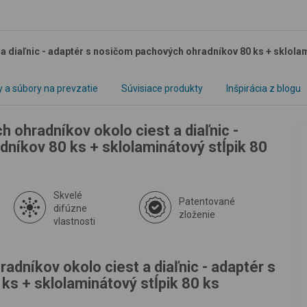
 diaľnic - adaptér s nosičom pachových ohradníkov 80 ks + sklolam
y a súbory na prevzatie
Súvisiace produkty
Inšpirácia z blogu
 ohradníkov okolo ciest a diaľnic -
níkov 80 ks + sklolaminátový stĺpik 80
Skvelé
Patentované
difúzne
zloženie
vlastnosti
dníkov okolo ciest a diaľnic - adaptér s
s + sklolaminátový stĺpik 80 ks