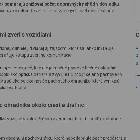
kov
pomáhajú znižovať počet dopravných nehôd v dôsledku
spôsob, ako odradiť zver na nebezpečných úsekoch ciest bez
mi zveri s vozidlami
Č
nej, danielej, diviačej aj zajacom, ktorá sa ľahko inštaluje,
abraňuje vstupu zveri na komunikácie.
iu aj na miestach, kde nie je možné postaviť bežné oplotenie.
sobí ako optická bariéra a zvyšuje účinnosť celého pachového
ka sú ekologické nosiče pachového ohradníka, ktoré vynikajú
olia postupne.
 ohradníka okolo ciest a diaľnic
lízií vozidiel s voľne žijúcou zverou postupujte podľa podrobne
acom obsahujú pachovú látku, ktorá napodobňuje pach predátora a