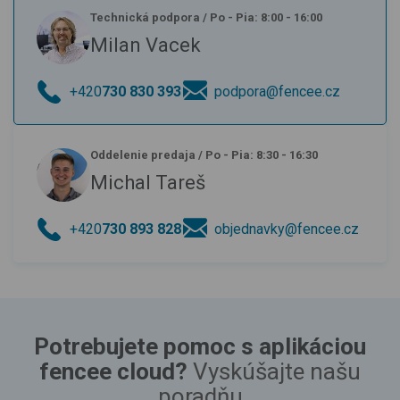
Technická podpora
/
Po - Pia: 8:00 - 16:00
Milan Vacek
+420
730 830 393
podpora@fencee.cz
Oddelenie predaja
/
Po - Pia: 8:30 - 16:30
Michal Tareš
+420
730 893 828
objednavky@fencee.cz
Potrebujete pomoc s aplikáciou
fencee cloud?
Vyskúšajte našu
poradňu