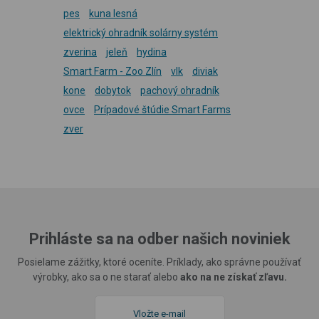
pes
kuna lesná
elektrický ohradník solárny systém
zverina
jeleň
hydina
Smart Farm - Zoo Zlín
vlk
diviak
kone
dobytok
pachový ohradník
ovce
Prípadové štúdie Smart Farms
zver
Prihláste sa na odber našich noviniek
Posielame zážitky, ktoré oceníte. Príklady, ako správne používať
výrobky, ako sa o ne starať alebo
ako na ne získať zľavu.