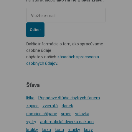
ne starať alebo
ako na ne získať zľavu.
Odber
Ďalšie informácie o tom, ako spracúvame
osobné údaje
nájdete v našich
zásadách spracovania
osobných údajov
.
Šťava
líška
Prípadové štúdie chytrých fariem
zajace
zvieratá
danek
domáce ošípané
srnec
volavka
vydry
automatické dvierka na kurín
králiky
koza
kuna
mačky
kozy