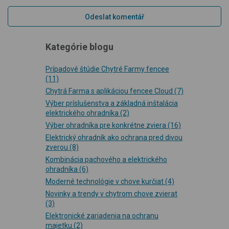
Kategórie blogu
Prípadové štúdie Chytré Farmy fencee
(11)
Chytrá Farma s aplikáciou fencee Cloud
(7)
Výber príslušenstva a základná inštalácia
elektrického ohradníka
(2)
Výber ohradníka pre konkrétne zviera
(16)
Elektrický ohradník ako ochrana pred divou
zverou
(8)
Kombinácia pachového a elektrického
ohradníka
(6)
Moderné technológie v chove kurčiat
(4)
Novinky a trendy v chytrom chove zvierat
(3)
Elektronické zariadenia na ochranu
majetku
(2)