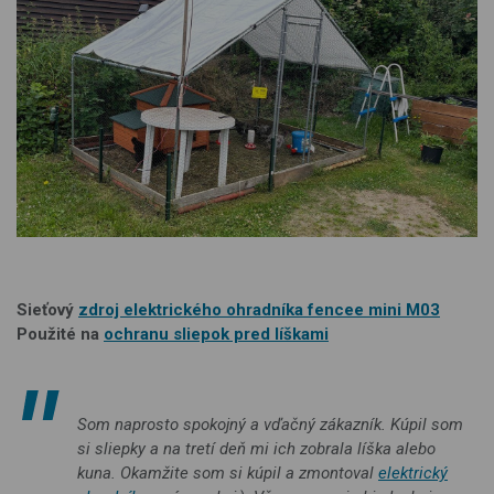
Sieťový
zdroj elektrického ohradníka fencee mini M03
Použité na
ochranu sliepok pred líškami
Som naprosto spokojný a vďačný zákazník. Kúpil som
si sliepky a na tretí deň mi ich zobrala líška alebo
kuna. Okamžite som si kúpil a zmontoval
elektrický