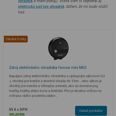
ohradník
a mám pokoj;). Včera som si objednal aj
elektrickú sieť pre ohradník
, dúfam, že mi bude slúžiť
tiež.
Záruka 3 roky
Zdroj elektrického ohradníka fencee mini M03
Napájací zdroj elektrického ohradníka s výstupným výkonom 0,3
J, vhodný pre kratšie a stredné ohrady do 5 km . Jeho výkon je
vhodný pre menšie a citlivejšie zvieratá, ako sú domáce psy,
mačky, králiky alebo kone a žriebätá. Plot je skvelou voľbou na
ochranu vášho pozemku alebo…
55 € s DPH
Detail produktu
SKLADEM