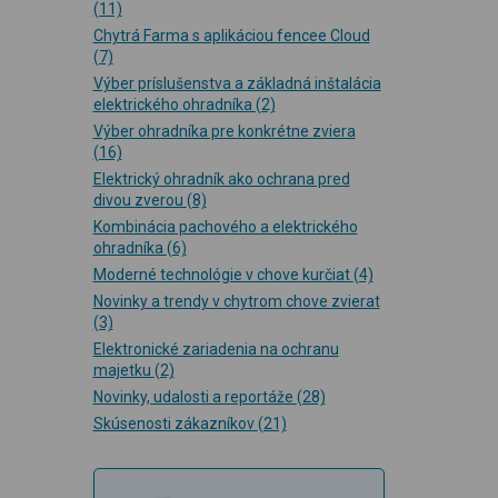
(11)
Chytrá Farma s aplikáciou fencee Cloud
(7)
Výber príslušenstva a základná inštalácia
elektrického ohradníka
(2)
Výber ohradníka pre konkrétne zviera
(16)
Elektrický ohradník ako ochrana pred
divou zverou
(8)
Kombinácia pachového a elektrického
ohradníka
(6)
Moderné technológie v chove kurčiat
(4)
Novinky a trendy v chytrom chove zvierat
(3)
Elektronické zariadenia na ochranu
majetku
(2)
Novinky, udalosti a reportáže
(28)
Skúsenosti zákazníkov
(21)