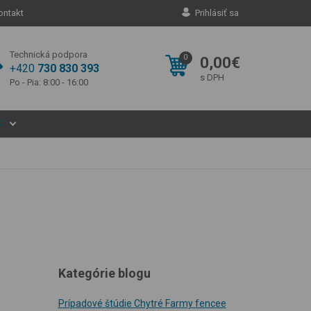
ontakt
Prihlásiť sa
Technická podpora
0
0,00€
+420
730 830 393
s DPH
Po - Pia: 8:00 - 16:00
S
Kategórie blogu
Prípadové štúdie Chytré Farmy fencee