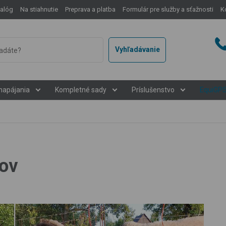
talóg
Na stiahnutie
Preprava a platba
Formulár pre služby a sťažnosti
K
Vyhľadávanie
napájania
Kompletné sady
Príslušenstvo
EquiGP
ov