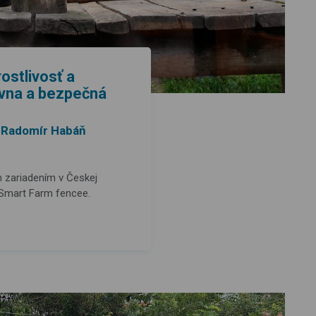
rostlivosť a
tívna a bezpečná
. Radomír Habáň
 zariadením v Českej
 Smart Farm fencee.