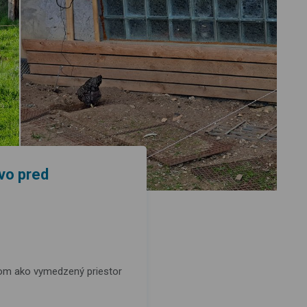
ivo pred
kom ako vymedzený priestor