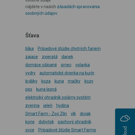
nájdete v našich
zásadách spracovania
osobných údajov
.
Šťava
líška
Prípadové štúdie chytrých fariem
zajace
zvieratá
danek
domáce ošípané
srnec
volavka
vydry
automatické dvierka na kurín
králiky
koza
kuna
mačky
kozy
pes
kuna lesná
elektrický ohradník solárny systém
zverina
jeleň
hydina
Smart Farm - Zoo Zlín
vlk
diviak
kone
dobytok
pachový ohradník
ovce
Prípadové štúdie Smart Farms