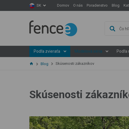
Domov
O nás
Poradenstvo
Blog
Ka
SK
Podľa zvieraťa
Modelová séria
Podľa 
Skúsenosti zákazníkov
Blog
Skúsenosti zákazník