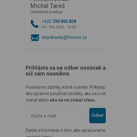
Michal Tareš
Oddelenie predaja
+420
730 893 828
Po - Pia: 8:30 - 16:30
objednavky@fencee.cz
Prihláste sa na odber noviniek a
nič vám neunikne.
Posielame zážitky, ktoré oceníte. Príklady,
ako správne používať výrobky, ako sa o ne
starať alebo
ako na ne získať zľavu.
Odber
Ďalšie informácie o tom, ako spracúvame
osobné údaje