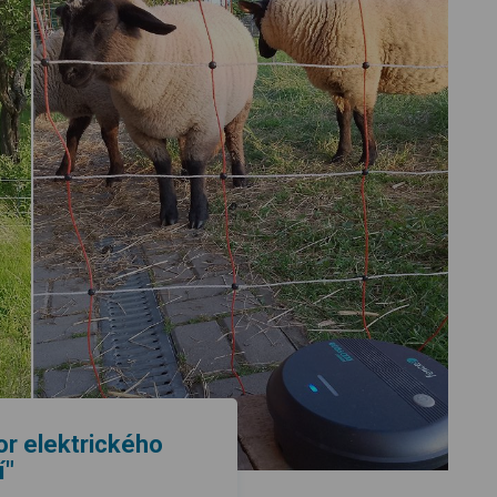
or elektrického
í"