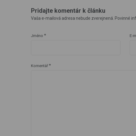
Pridajte komentár k článku
Vaša e-mailová adresa nebude zverejnená. Povinné in
*
Jméno
E-m
*
Komentář