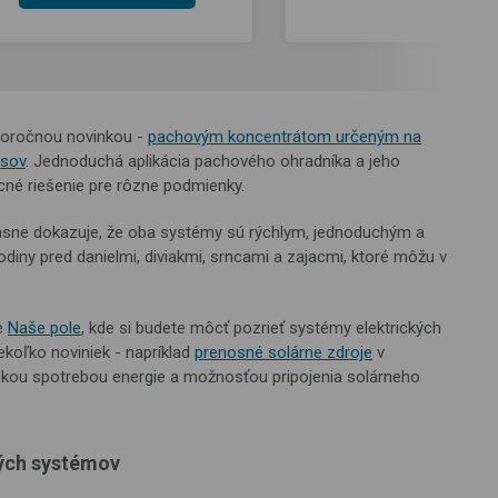
toročnou novinkou -
pachovým koncentrátom určeným na
esov
. Jednoduchá aplikácia pachového ohradníka a jeho
acné riešenie pre rôzne podmienky.
jasne dokazuje, že oba systémy sú rýchlym, jednoduchým a
odiny pred danielmi, diviakmi, srncami a zajacmi, ktoré môžu v
e
Naše pole
, kde si budete môcť pozrieť systémy elektrických
koľko noviniek - napríklad
prenosné solárne zdroje
v
zkou spotrebou energie a možnosťou pripojenia solárneho
vých systémov