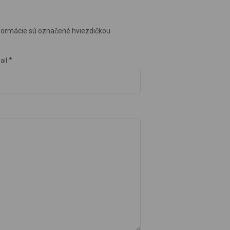
formácie sú označené hviezdičkou
*
ail