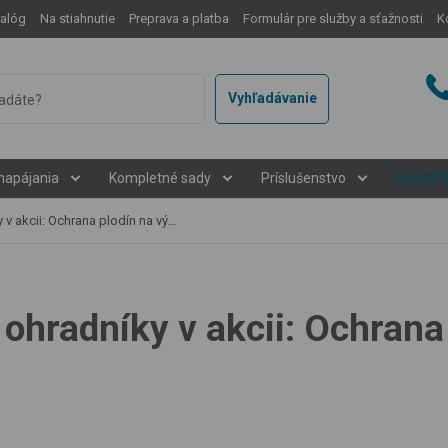
talóg
Na stiahnutie
Preprava a platba
Formulár pre služby a sťažnosti
K
Vyhľadávanie
napájania
Kompletné sady
Príslušenstvo
EquiGP
: Ochrana plodín na výstave Naše pole
 ohradníky v akcii: Ochrana