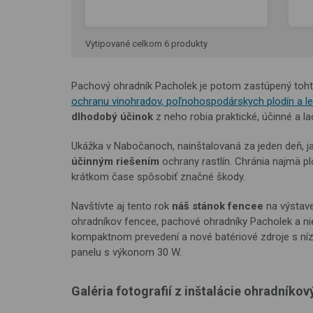
Vytipované celkom 6 produkty
Pachový ohradník Pacholek je potom zastúpený toh
ochranu vinohradov, poľnohospodárskych plodín a l
dlhodobý účinok
z neho robia praktické, účinné a l
Ukážka v Nabočanoch, nainštalovaná za jeden deň, 
účinným riešením
ochrany rastlín. Chránia najmä pl
krátkom čase spôsobiť značné škody.
Navštívte aj tento rok
náš stánok fencee
na výstav
ohradníkov fencee, pachové ohradníky Pacholek a nie
kompaktnom prevedení a nové batériové zdroje s ní
panelu s výkonom 30 W.
Galéria fotografií z inštalácie ohradníko