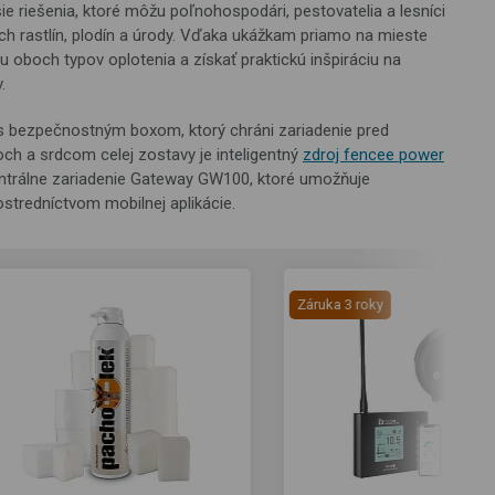
ie riešenia, ktoré môžu poľnohospodári, pestovatelia a lesníci
ich rastlín, plodín a úrody. Vďaka ukážkam priamo na mieste
u oboch typov oplotenia a získať praktickú inšpiráciu na
.
 bezpečnostným boxom, ktorý chráni zariadenie pred
ch a srdcom celej zostavy je inteligentný
zdroj fencee power
entrálne zariadenie Gateway GW100, ktoré umožňuje
ostredníctvom mobilnej aplikácie.
Záruka 3 roky