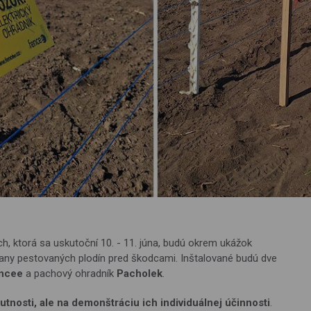
, ktorá sa uskutoční 10. - 11. júna, budú okrem ukážok
rany pestovaných plodín pred škodcami. Inštalované budú dve
encee
a pachový ohradník
Pacholek
.
nutnosti, ale na demonštráciu ich individuálnej účinnosti
.