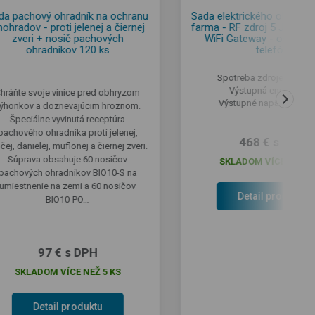
da pachový ohradník na ochranu
Sada elektrického ohradní
nohradov - proti jelenej a čiernej
farma - RF zdroj 5 J s ov
zveri + nosič pachových
WiFi Gateway - ovládan
ohradníkov 120 ks
telefón
Spotreba zdroje 230 V: 
Výstupná energia: 5 
hráňte svoje vinice pred obhryzom
Výstupné napätie: 1100
ýhonkov a dozrievajúcim hroznom.
Špeciálne vyvinutá receptúra
pachového ohradníka proti jelenej,
468 € s DPH
čej, danielej, muflonej a čiernej zveri.
Súprava obsahuje 60 nosičov
SKLADOM VÍCE NEŽ 5
pachových ohradníkov BIO10-S na
umiestnenie na zemi a 60 nosičov
Detail produktu
BIO10-PO…
97 € s DPH
SKLADOM VÍCE NEŽ 5 KS
Detail produktu