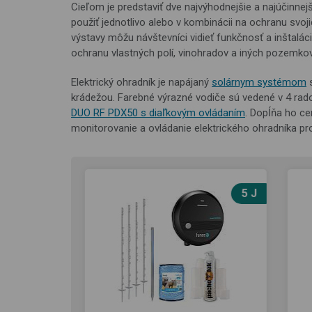
Cieľom je predstaviť dve najvýhodnejšie a najúčinnejš
použiť jednotlivo alebo v kombinácii na ochranu svoj
výstavy môžu návštevníci vidieť funkčnosť a inštaláci
ochranu vlastných polí, vinohradov a iných pozemkov
Elektrický ohradník je napájaný
solárnym systémom
s
krádežou. Farebné výrazné vodiče sú vedené v 4 rado
DUO RF PDX50 s diaľkovým ovládaním
. Dopĺňa ho c
monitorovanie a ovládanie elektrického ohradníka pr
0,5 J
5 J