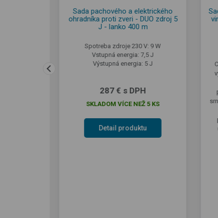
droj pre
Sada pachového a elektrického
Sa
fencee DUO
ohradníka proti zveri - DUO zdroj 5
vi
J - lanko 400 m
~ / 12 V
Spotreba zdroje 230 V: 9 W
V: 1,1 W
Vstupná energia: 7,5 J
0,7 J
Výstupná energia: 5 J
C
v
PH
287 € s DPH
srn
SKLADOM VÍCE NEŽ 5 KS
tu
Detail produktu