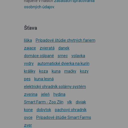
nájdete v našich
zásadách spracovania
osobných údajov
.
Šťava
líška
Prípadové štúdie chytrých fariem
zajace
zvieratá
danek
domáce ošípané
srnec
volavka
vydry
automatické dvierka na kurín
králiky
koza
kuna
mačky
kozy
pes
kuna lesná
elektrický ohradník solárny systém
zverina
jeleň
hydina
Smart Farm - Zoo Zlín
vlk
diviak
kone
dobytok
pachový ohradník
ovce
Prípadové štúdie Smart Farms
zver