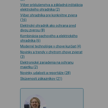
Výber príslušenstva a základná inštalácia
elektrického ohradníka
(2)
Výber ohradníka pre konkrétne zviera
(16)
Elektrický ohradník ako ochrana pred
divou zverou
(8)
Kombinácia pachového a elektrického
ohradníka
(6)
Moderné technológie v chove kurčiat
(4)
Novinky a trendy v chytrom chove zvierat
(3)
Elektronické zariadenia na ochranu
5 J
Záruka 3 roky
7 J
majetku
(2)
Novinky, udalosti a reportáže
(28)
Skúsenosti zákazníkov
(21)