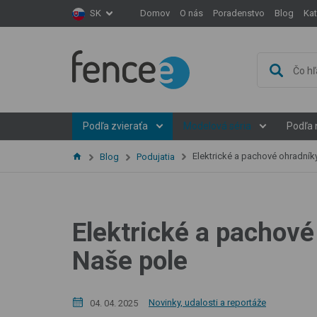
Domov
O nás
Poradenstvo
Blog
Ka
SK
Podľa zvieraťa
Modelová séria
Podľa 
Elektrické a pachové ohradníky v akcii
Blog
Podujatia
Elektrické a pachové
Naše pole
Novinky, udalosti a reportáže
04. 04. 2025