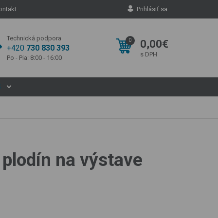
ontakt
Prihlásiť sa
Technická podpora
0
0,00€
+420
730 830 393
s DPH
Po - Pia: 8:00 - 16:00
S
 plodín na výstave