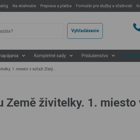
talóg
Na stiahnutie
Preprava a platba
Formulár pre služby a sťažnosti
K
Vyhľadávanie
napájania
Kompletné sady
Príslušenstvo
EquiGP
 1. miesto v súťaži Zlatý koláč 2021
 Země živitelky. 1. miesto 