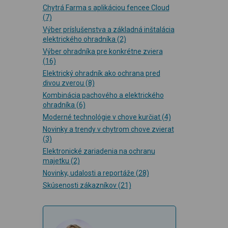
Chytrá Farma s aplikáciou fencee Cloud
(7)
Výber príslušenstva a základná inštalácia
elektrického ohradníka
(2)
Výber ohradníka pre konkrétne zviera
(16)
Elektrický ohradník ako ochrana pred
divou zverou
(8)
Kombinácia pachového a elektrického
ohradníka
(6)
Moderné technológie v chove kurčiat
(4)
Novinky a trendy v chytrom chove zvierat
(3)
Elektronické zariadenia na ochranu
majetku
(2)
Novinky, udalosti a reportáže
(28)
Skúsenosti zákazníkov
(21)