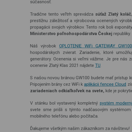
súčasnosť.
Tradične tento veľtrh sprevádza
súťaž
Zlatý koláč
prestížnu záležitosť a výrobcovia ocenených výrobk
propagácii svojich výrobkov. Tento rok boli exponá
Ministerstvo poľnohospodárstva Českej
republiky.
Náš výrobok
OPLOTENIE WiFi GATEWAY GW10
hospodárskych zvierat. Zariadenie, ktoré umožňu
generátory. Ocenenia si veľmi vážime. Je pre nás
ocenenie Zlatý Klas 2021 nájdete
TU
.
S našou novou bránou GW100 budete mať prístup ku
Pripojením brány cez WiFi k
aplikácii fencee Cloud
zí
zariadeniach odkiaľkoľvek na svete,
kde je pokryti
V stánku bol vystavený kompletný
systém modernýc
svete sme prišli s týmto nadčasovým systémom n
mobilného telefónu alebo počítača.
Ďakujeme všetkým našim zákazníkom za návštevu!