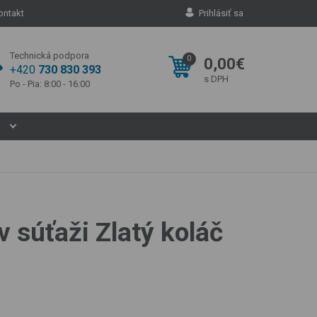
ontakt
Prihlásiť sa
Technická podpora
0
0,00€
+420
730 830 393
s DPH
Po - Pia: 8:00 - 16:00
S
v súťaži Zlatý koláč