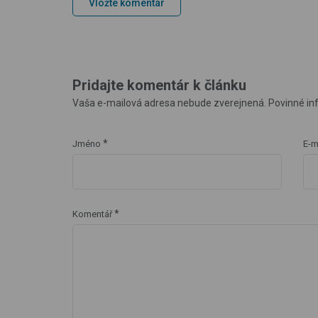
Vložte komentár
Pridajte komentár k článku
Vaša e-mailová adresa nebude zverejnená. Povinné in
*
Jméno
E-m
*
Komentář