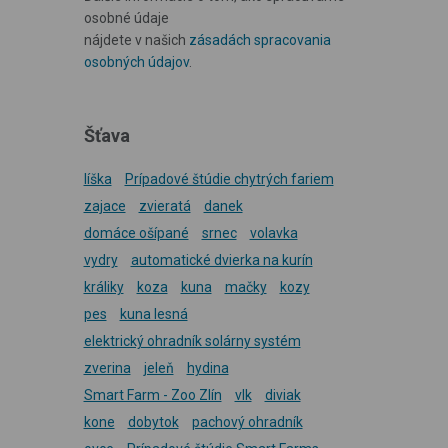
osobné údaje
nájdete v našich
zásadách spracovania
osobných údajov
.
Šťava
líška
Prípadové štúdie chytrých fariem
zajace
zvieratá
danek
domáce ošípané
srnec
volavka
vydry
automatické dvierka na kurín
králiky
koza
kuna
mačky
kozy
pes
kuna lesná
elektrický ohradník solárny systém
zverina
jeleň
hydina
Smart Farm - Zoo Zlín
vlk
diviak
kone
dobytok
pachový ohradník