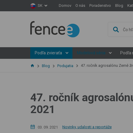
Domov
O nás
Poradenstvo
Blog
Ka
SK
Podľa zvieraťa
Modelová séria
Podľa 
47. ročník agrosalónu Země živitelky.
Blog
Podujatia
47. ročník agrosalónu
2021
Novinky, udalosti a reportáže
03. 09. 2021