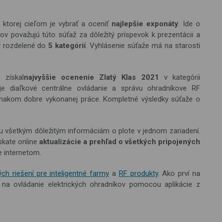
, ktorej cieľom je vybrať a oceniť
najlepšie exponáty
. Ide o
ov považujú túto súťaž za dôležitý príspevok k prezentácii a
ty rozdelené do
5 kategórií
. Vyhlásenie súťaže má na starosti
0
získal
najvyššie ocenenie Zlatý Klas 2021
v kategórii
je diaľkové centrálne ovládanie a správu ohradníkove RF
 znakom dobre vykonanej práce. Kompletné výsledky súťaže o
 všetkým dôležitým informáciám o plote v jednom zariadení.
skate online
aktualizácie a prehľad o všetkých pripojených
e internetom.
h riešení pre inteligentné farmy
a
RF produkty
. Ako prví na
a ovládanie elektrických ohradníkov pomocou aplikácie z