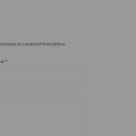
formácie sú označené hviezdičkou
*
ail