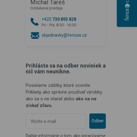
Michal Tareš
Oddelenie predaja
+420
730 893 828
Po - Pia: 8:30 - 16:30
objednavky@fencee.cz
Prihláste sa na odber noviniek a
nič vám neunikne.
Posielame zážitky, ktoré oceníte.
Príklady, ako správne používať výrobky,
ako sa o ne starať alebo
ako na ne
získať zľavu.
Odber
Ďalšie informácie o tom, ako spracúvame