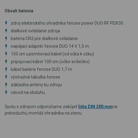
Obsah balenia
:
zdroj elektrického ohradníka fencee power DUO RF PDX30
diaľkové ovládanie zdroja
batéria CR2 pre diaľkové ovládanie
napájací adaptér fencee DUO 14 V 1,5 m
150 cm uzemňovací kábel (od očka k očku)
pripojovací kábel 100 cm (očko-srdiečko)
kábel batérie fencee DUO 1,7 m
výstražná tabuľka fencee
základňa antény ku zdroju
návod na obsluhu
Spolu s zdrojom odporúčame zakúpiť
lištu DIN 200 mm
na
jednoduchú montáž ohradníka na stenu.