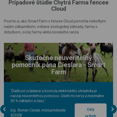
Prípadové štúdie Chytrá Farma fencee
Cloud
Pozrite si, ako Smart Farm s fencee Cloud pomohla niekoľkým
našim zákazníkom, vrátane zoologickej záhrady, farmy s
dobytkom, ovčej farmy alebo konského ranča.
Skutočne neuveriteľný
pomocník pána Cieslara - Smart
Farm
"Diaľkové ovládanie a kontrola elektrického ohradníka je
naozaj neuveriteľnou pomocou. Ušetrí mi nervy a minimálne
50 % nákladov a času."
Celý
Ing. Roman Cieslar, místopředseda
SCHOK
príbeh