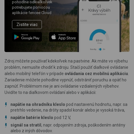
pohodlne odkiaľkoľvek
potrebujete pomocou
aplikácie fencee Cloud
Zistite viac
Teraz na
Stiahnuť v
Zdroj môžete používať kdekoľvek na pastvine. Ak máte vo výbehu
problém, nemusíte chodiť k zdroju. Stačí použiť diaľkové ovládanie
alebo mobilný telefón v prípade
ovládania cez mobilnú aplikáciu
.
Zariadenie môžete pohodlne vypnúť, odstrániť poruchu a opäť ho
zapnúť. Problémom nie je ani ovládanie vzdialených výbehov.
Uvidíte to na diaľkovom ovládaní alebo v aplikácii:
napätie
na ohradníku
kleslo
pod nastavenú hodnotu, napr. sa
pretrhlo vedenie, na drôty spadol konár alebo je vysoká tráva,
napätie batérie kleslo
pod 12 V,
signál sa stratil
, napr. odpojením zdroja, poškodením antény
alebo z iných dôvodov.