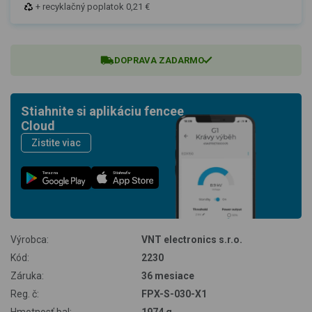
+ recyklačný poplatok 0,21 €
DOPRAVA ZADARMO
Stiahnite si aplikáciu fencee
Cloud
Zistite viac
Teraz na
Stiahnuť v
Výrobca:
VNT electronics s.r.o.
Kód:
2230
Záruka:
36 mesiace
Reg. č:
FPX-S-030-X1