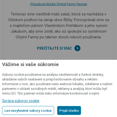
Prípadové štúdie Chytré Farmy fencee
Tentoraz sme navštívili malú salaš, ktorá sa nachádza v
Orlickom podhorí na okraji obce Říčky. Porozprávali sme sa
s majiteľom pánom Vlastimilom Petrlákom a jeho synom
Jakubom, aby sme zistili, ako sú spokojní so systémom
Chytré Farmy po takmer dvoch rokoch používania.
PREČÍTAJTE SI VIAC
Autor
Vážime si vaše súkromie
Vít
Šiller
Súbory cookie používame na analýzu návštevnosti a funkcií stránky,
Späť na začiatok
ukladanie vašich nastavení a prispôsobovanie obsahu a reklám.
Informácie o tom, ako používate našu webovú lokalitu, zdieľame s našimi
partnermi v oblasti sociálnych médií, reklamy a analýzy, ktorí môžu byť
mimo EÚ. Títo partneri môžu tieto informácie kombinovať s inými
informáciami, ktoré ste im poskytli alebo ktoré získali v dôsledku vášho
Správa súborov cookie
používania ich služieb.
Podrobné informácie
Len nevyhnutné súbory cookie
Prijať všetko