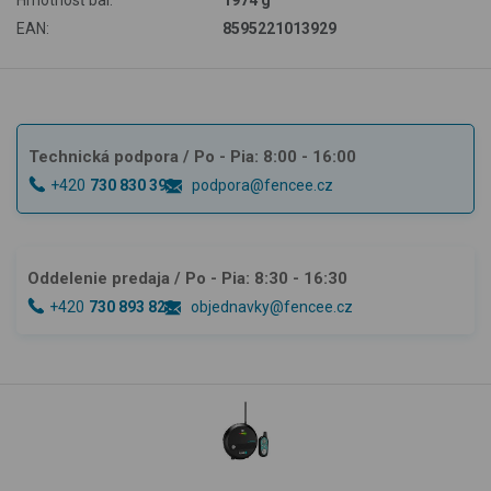
Hmotnosť bal:
1974 g
EAN:
8595221013929
Technická podpora
/ Po - Pia: 8:00 - 16:00
+420
730 830 393
podpora@fencee.cz
Oddelenie predaja
/ Po - Pia: 8:30 - 16:30
+420
730 893 828
objednavky@fencee.cz