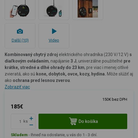
Další (10)
Video
Kombinovaný chytrý zdroj
elektrického ohradníka (230 V/12 V)
s
diaľkovým ovládaním
, napájanie
3 J
, univerzálne použiteľné
pre
krátke, stredné a dlhé ohrady do 23 km
, pre viac i menej citlivé
zvieratá, ako sú
kone, dobytok, ovce, kozy, hydina.
Môže slúžiť aj
ako
ochrana pred lesnou zverou
.
Zobraziť viac
150€ bez DPH
185€
Do košíka
ks
Skladem
-
Ihneď na odoslanie, u vás do 1 - 3 dní.