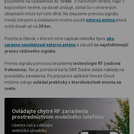
použiteľné na vzdialenosť do
10 km
. V náročnom teréne, napr. v
kopcovitom teréne, sa dosah znižuje, zatiaľ čo v otvorených
oblastiach môže byť ešte dlhší. Na zlepšenie prenosu signálu
medzi zdrojom a ovládačom možno použiť
externú anténu,
ktorá
zvýši dosah až na
30 km.
Pozrite si článok, v ktorom sme napísali niekoľko tipov,
ako
správne nainštalovať externú anténu
a zaručiť
čo najefektívnejší
prenos rádiového signálu.
Prenos signálu pomocou bezplatnej
technológie RF (rádiová
frekvencia
). Nie je potrebná karta SIM! Žiadne ďalšie náklady na
prevádzku zariadenia. Po pripojení k aplikácii fencee Cloud
môžete zdroje
ovládať prakticky z ktoréhokoľvek miesta na
svete.
Ovládajte chytré RF zariadenia
prostredníctvom mobilného telefónu
Ušetrite čas a ovládajte
elektrické ohradníky