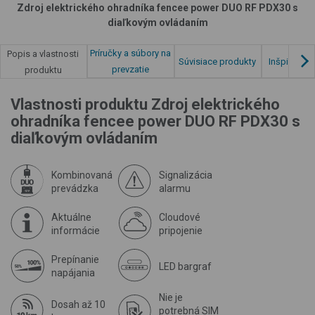
Zdroj elektrického ohradníka fencee power DUO RF PDX30 s
diaľkovým ovládaním
Príručky a súbory na
Popis a vlastnosti
Súvisiace produkty
Inšpirácia 
prevzatie
produktu
Vlastnosti produktu Zdroj elektrického
ohradníka fencee power DUO RF PDX30 s
diaľkovým ovládaním
Kombinovaná
Signalizácia
prevádzka
alarmu
Aktuálne
Cloudové
informácie
pripojenie
Prepínanie
LED bargraf
napájania
Nie je
Dosah až 10
potrebná SIM