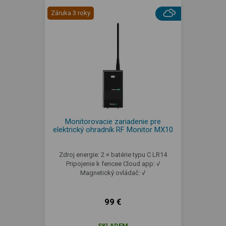
Záruka 3 roky
Monitorovacie zariadenie pre
elektrický ohradník RF Monitor MX10
Zdroj energie: 2 × batérie typu C LR14
Pripojenie k fencee Cloud app: √
Magnetický ovládač: √
99 €
SKLADEM