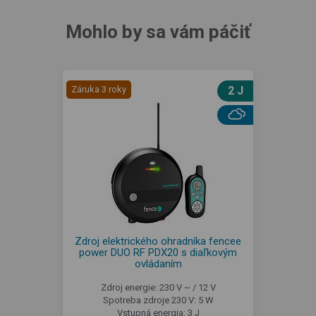
Mohlo by sa vám páčiť
Záruka 3 roky
2 J
Zdroj elektrického ohradníka fencee
power DUO RF PDX20 s diaľkovým
ovládaním
Zdroj energie: 230 V ~ / 12 V
Spotreba zdroje 230 V: 5 W
Vstupná energia: 3 J