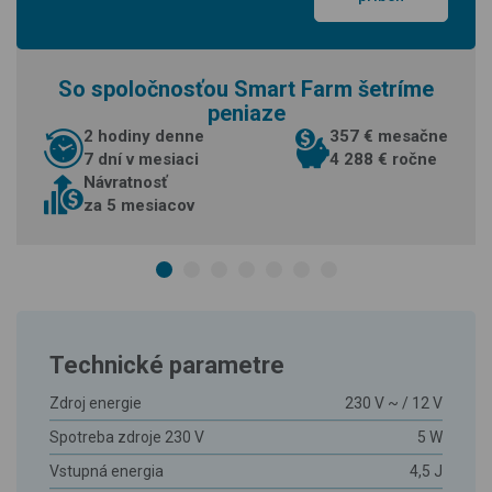
So spoločnosťou Smart Farm šetríme
peniaze
2 hodiny denne
357 € mesačne
7 dní v mesiaci
4 288 € ročne
Návratnosť
za 5 mesiacov
Technické parametre
Zdroj energie
230 V ~ / 12 V
Spotreba zdroje 230 V
5 W
Vstupná energia
4,5 J