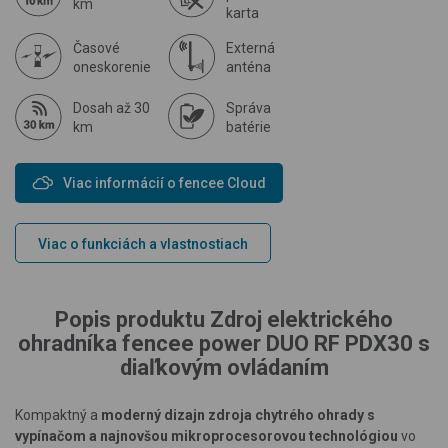
km
karta
Časové
Externá
oneskorenie
anténa
Dosah až 30
Správa
km
batérie
Viac informácií o fencee Cloud
Viac o funkciách a vlastnostiach
Popis produktu Zdroj elektrického
ohradníka fencee power DUO RF PDX30 s
diaľkovým ovládaním
Kompaktný a
moderný dizajn
zdroja
chytrého
ohrady s
vypínačom a najnovšou mikroprocesorovou technológiou
vo