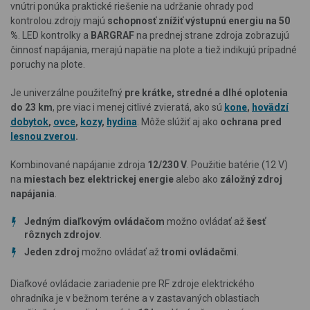
vnútri ponúka praktické riešenie na udržanie ohrady pod
kontrolou.
zdrojy majú
schopnosť znížiť výstupnú energiu na 50
%
. LED kontrolky a
BARGRAF
na prednej strane zdroja zobrazujú
činnosť napájania, merajú napätie na plote a tiež indikujú prípadné
poruchy na plote.
Je univerzálne použiteľný
pre krátke, stredné a dlhé oplotenia
do 23 km
, pre viac i menej citlivé zvieratá, ako sú
kone
,
hovädzí
dobytok
,
ovce
,
kozy
,
hydina
. Môže slúžiť aj ako
ochrana pred
lesnou zverou
.
Kombinované napájanie zdroja
12/230 V
. Použitie batérie (12 V)
na
miestach bez elektrickej energie
alebo ako
záložný zdroj
napájania
.
Jedným diaľkovým ovládačom
možno ovládať až
šesť
rôznych zdrojov
.
Jeden zdroj
možno ovládať až
tromi ovládačmi
.
Diaľkové ovládacie zariadenie pre RF zdroje elektrického
ohradníka je v bežnom teréne a v zastavaných oblastiach