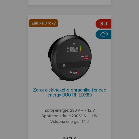
Záruka 3 roky
8 J
Zdroj elektrického ohradníka fencee
energy DUO RF EDX80
Zdroj energie: 230 V ~ / 12 V
Spotreba zdroje 230 V: 6 - 11 W
Vstupná energia: 11 J