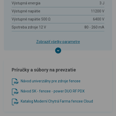
Výstupná energia
3 J
Výstupné napätie
11200 V
Výstupné napätie 500 Ω
6400 V
Spotreba zdroje 12 V
80 - 260 mA
Zobraziť všetky parametre
Príručky a súbory na prevzatie
Návod univerzálny pre zdroje fencee
Návod SK - fencee - power DUO RF PDX
Katalog Moderní Chytrá Farma fencee Cloud