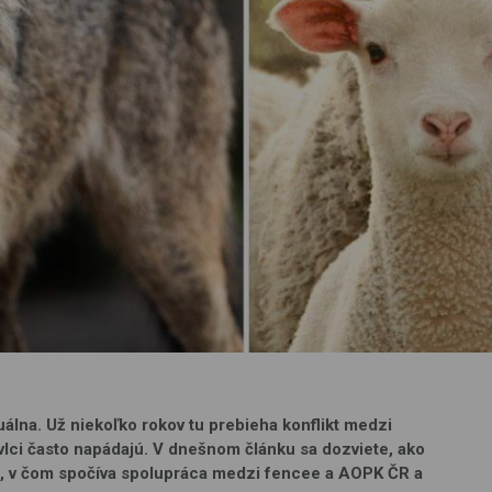
uálna. Už niekoľko rokov tu prebieha konflikt medzi
vlci často napádajú. V dnešnom článku sa dozviete, ako
i, v čom spočíva spolupráca medzi fencee a AOPK ČR a