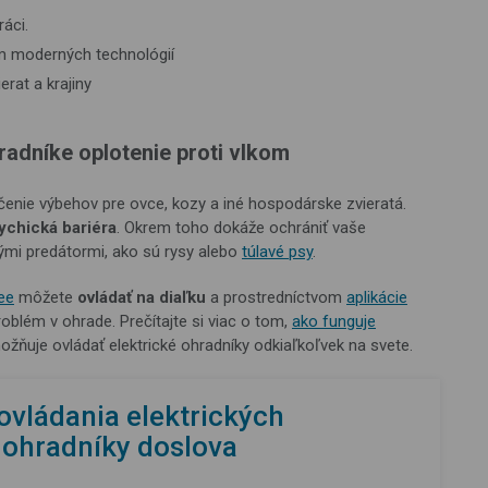
áci.
m moderných technológií
rat a krajiny
radníke oplotenie proti vlkom
čenie výbehov pre ovce, kozy a iné hospodárske zvieratá.
ychická bariéra
. Okrem toho dokáže ochrániť vaše
inými predátormi, ako sú rysy alebo
túlavé psy
.
ee
môžete
ovládať na diaľku
a prostredníctvom
aplikácie
blém v ohrade. Prečítajte si viac o tom,
ako funguje
ožňuje ovládať elektrické ohradníky odkiaľkoľvek na svete.
ovládania elektrických
e ohradníky doslova