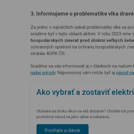
3. Informujeme o problematike vlka drav
Za jedno z najväčších úskalí problematiky vlka sa 
snažíme byť v tejto oblasti aktívni. V roku 2023 sme 
hospodárskych zvierat pred útokmi veľkých šeli
ochranných opatrení na ochranu hospodárskych zvier
stránke AOPK ČR.
Snažíme sa vás informovať aj v článkoch na našom bl
našej prírody
. Nápomocný vám môže byť aj
návod na 
Ako vybrať a zostaviť elekt
Obávate sa útoku vlkov na váš dobytok? Chráňte ich pom
podrobný návod na jeho výber a inštaláciu.
Prečítajte si článok