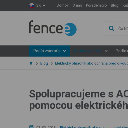
Domov
O nás
Poradenstvo
Blog
Ka
SK
Podľa zvieraťa
Modelová séria
Podľa 
Blog
Elektrický ohradník ako ochrana pred divou
Spolupracujeme s AO
pomocou elektrickéh
Elektrický ohradník ako ochrana pred div
02. 03. 2023