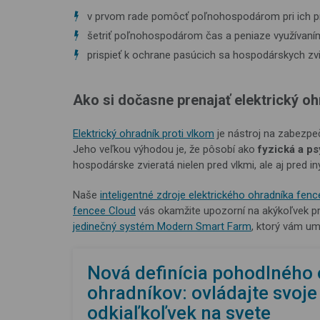
v prvom rade pomôcť poľnohospodárom pri ich pr
šetriť poľnohospodárom čas a peniaze využívaní
prispieť k ochrane pasúcich sa hospodárskych zvie
Ako si dočasne prenajať elektrický oh
Elektrický ohradník proti vlkom
je nástroj na zabezpe
Jeho veľkou výhodou je, že pôsobí ako
fyzická a ps
hospodárske zvieratá nielen pred vlkmi, ale aj pred 
Naše
inteligentné zdroje elektrického ohradníka fenc
fencee Cloud
vás okamžite upozorní na akýkoľvek pro
jedinečný systém Modern Smart Farm
, ktorý vám um
Nová definícia pohodlného 
ohradníkov: ovládajte svoj
odkiaľkoľvek na svete