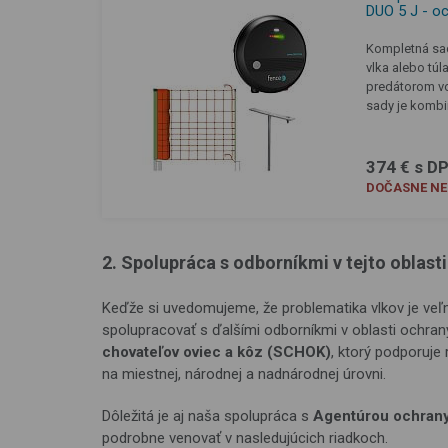
DUO 5 J - oc
Kompletná sad
vlka alebo tú
predátorom vo
sady je kombi
374 € s D
DOČASNE N
2. Spolupráca s odborníkmi v tejto oblasti
Keďže si uvedomujeme, že problematika vlkov je veľmi
spolupracovať s ďalšími odborníkmi v oblasti ochran
chovateľov oviec a kôz (SCHOK)
, ktorý podporuje
na miestnej, národnej a nadnárodnej úrovni.
Dôležitá je aj naša spolupráca s
Agentúrou ochrany 
podrobne venovať v nasledujúcich riadkoch.