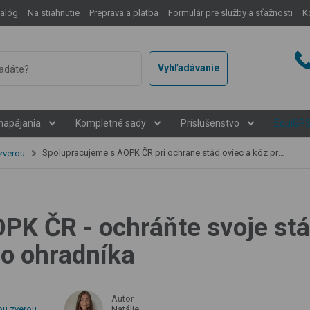
talóg
Na stiahnutie
Preprava a platba
Formulár pre služby a sťažnosti
K
Vyhľadávanie
napájania
Kompletné sady
Príslušenstvo
EquiGP
Spolupracujeme s AOPK ČR pri ochrane stád oviec a kôz pred vlkmi
 zverou
PK ČR - ochráňte svoje stá
o ohradníka
Autor
ou zverou
Natálie