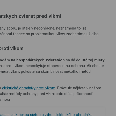
skych zvierat pred vlkmi
rany sporu, je stále v nedohľadne, neznamená to, že
ločnosti fencee sa problematikou vlkov zaoberáme už dlho.
proti vlkom
odám na hospodárskych zvieratách
sa dá do
určitej miery
nie proti vlkom neposkytuje stopercentnú ochranu. Ak chcete
vierat vlkmi, pokúste sa skombinovať niekoľko metód
ia
elektrické ohradníky proti vlkom
. Práve tie nájdete v našom
alšie metódy ochrany pred vlkmi patrí stála prítomnosť
v noci.
da s elektrickou sieťou a zdroj elektrického ohradníka