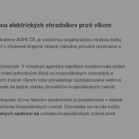
u elektrických ohradníkov proti vlkom
, skrátene AOPK ČR, je osobitnou organizačnou zložkou štátu.
sť o chránené krajinné oblasti, národné prírodné rezervácie a
rôznorodá. V minulosti agentúra napríklad monitorovala výskyt
trovaní jednotlivých škôd na hospodárskych zvieratách a
ch zvierat. Okrem toho prevádzkuje špecializovanú webovú
ovede na bežné otázky chovateľov hospodárskych zvierat.
lupráci, ktorej hlavným predmetom je poradenstvo v oblasti
ezpečenia hospodárskych zvierat. Chovatelia sa na nás môžu
ívnych opatrení na
ochranu hospodárskych zvierat pred