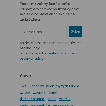
Posielame zážitky, ktoré oceníte.
Príklady, ako správne používať výrobky,
ako sa o ne starať alebo
ako na ne
získať zľavu.
Odber
Ďalšie informácie o tom, ako spracúvame
osobné údaje
nájdete v našich
zásadách spracovania
osobných údajov
.
Šťava
líška
Prípadové štúdie chytrých fariem
zajace
zvieratá
danek
domáce ošípané
srnec
volavka
vydry
automatické dvierka na kurín