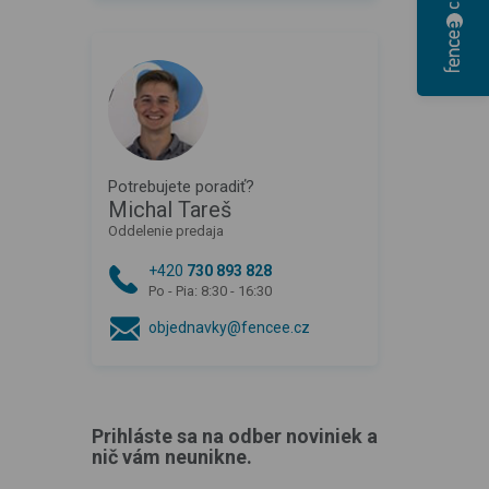
Potrebujete poradiť?
Michal Tareš
Oddelenie predaja
+420
730 893 828
Po - Pia: 8:30 - 16:30
objednavky@fencee.cz
Prihláste sa na odber noviniek a
nič vám neunikne.