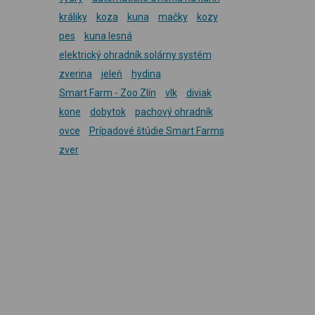
králiky
koza
kuna
mačky
kozy
pes
kuna lesná
elektrický ohradník solárny systém
zverina
jeleň
hydina
Smart Farm - Zoo Zlín
vlk
diviak
kone
dobytok
pachový ohradník
ovce
Prípadové štúdie Smart Farms
zver