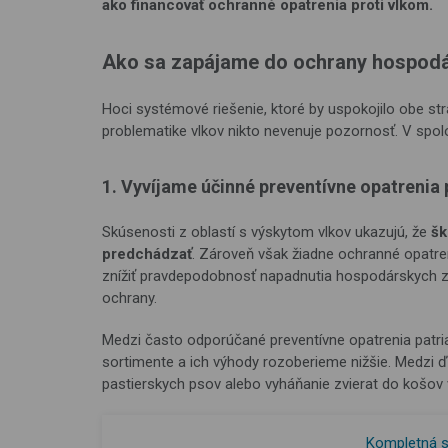
ako financovať ochranné opatrenia proti vlkom.
Ako sa zapájame do ochrany hospodár
Hoci systémové riešenie, ktoré by uspokojilo obe st
problematike vlkov nikto nevenuje pozornosť. V spo
1. Vyvíjame účinné preventívne opatrenia 
Skúsenosti z oblastí s výskytom vlkov ukazujú, že
šk
predchádzať
. Zároveň však žiadne ochranné opatre
znížiť pravdepodobnosť napadnutia hospodárskych z
ochrany.
Medzi často odporúčané preventívne opatrenia patr
sortimente a ich výhody rozoberieme nižšie. Medzi ď
pastierskych psov alebo vyháňanie zvierat do košov 
Kompletná sa