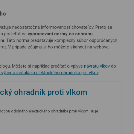
ého
považuje nedostatočná informovanosť chovateľov. Preto sa
sa podieľali na
vypracovaní normy na ochranu
em
. Táto norma predstavuje komplexný súbor odporúčaných
at. V prípade záujmu si ho môžete stiahnuť na webovej
ogu. Môžete si napríklad prečítať o vplyve
návratu vlkov do
výber a inštaláciu elektrického ohradníka pre vlkov
.
rický ohradník proti vlkom
ocou odolného elektrického ohradníka proti vlkom. Tu je