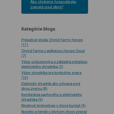
Ako chránime hospodárske
zvieratá pred vlkmi?
Kategórie blogu
Prípadové štúdie Chytré Farmy fencee
(11)
Chytrá Farma s aplikáciou fencee Cloud
(7)
Výber príslušenstva a základná inštalácia
elektrického ohradníka
(2)
Výber ohradníka pre konkrétne zviera
(16)
Elektrický ohradník ako ochrana pred
divou zverou
(8)
Kombinácia pachového a elektrického
ohradníka
(6)
Moderné technológie v chove kurčiat
(4)
Novinky a trendy v chytrom chove zvierat