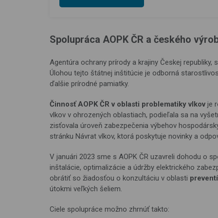
Spolupráca AOPK ČR a českého výrobc
Agentúra ochrany prírody a krajiny Českej republiky
Úlohou tejto štátnej inštitúcie je odborná starostlivo
ďalšie prírodné pamiatky.
Činnosť AOPK ČR v oblasti problematiky vlkov
je 
vlkov v ohrozených oblastiach, podieľala sa na vyše
zisťovala úroveň zabezpečenia výbehov hospodársky
stránku Návrat vlkov, ktorá poskytuje novinky a odp
V januári 2023 sme s AOPK ČR uzavreli dohodu o spo
inštalácie, optimalizácie a údržby elektrického zab
obrátiť so žiadosťou o konzultáciu v oblasti
prevent
útokmi veľkých šeliem.
Ciele spolupráce možno zhrnúť takto: