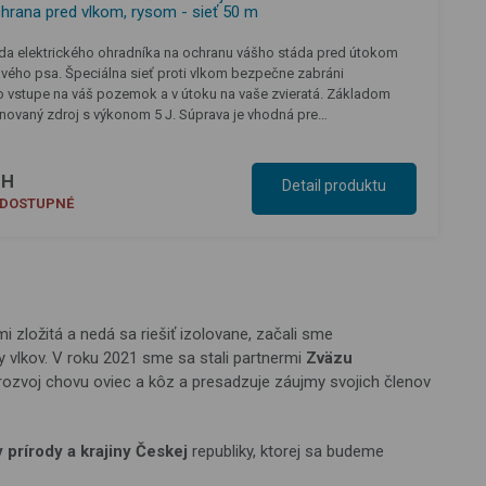
hrana pred vlkom, rysom - sieť 50 m
a elektrického ohradníka na ochranu vášho stáda pred útokom
lavého psa. Špeciálna sieť proti vlkom bezpečne zabráni
 vstupe na váš pozemok a v útoku na vaše zvieratá. Základom
novaný zdroj s výkonom 5 J. Súprava je vhodná pre…
PH
Detail produktu
EDOSTUPNÉ
 zložitá a nedá sa riešiť izolovane, začali sme
y vlkov. V roku 2021 sme sa stali partnermi
Zväzu
 rozvoj chovu oviec a kôz a presadzuje záujmy svojich členov
prírody a krajiny Českej
republiky, ktorej sa budeme