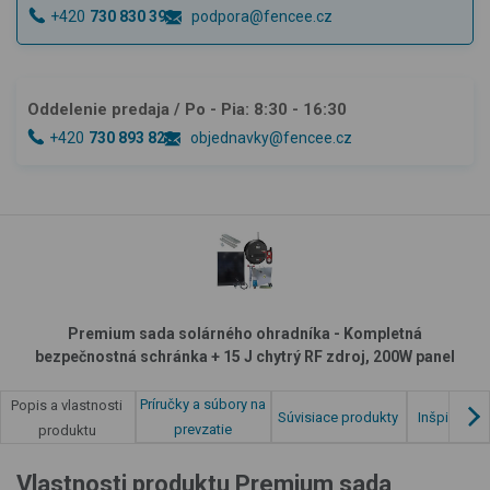
+420
730 830 393
podpora@fencee.cz
Oddelenie predaja
/ Po - Pia: 8:30 - 16:30
+420
730 893 828
objednavky@fencee.cz
Premium sada solárného ohradníka - Kompletná
bezpečnostná schránka + 15 J chytrý RF zdroj, 200W panel
Príručky a súbory na
Popis a vlastnosti
Súvisiace produkty
Inšpirácia 
prevzatie
produktu
Vlastnosti produktu Premium sada