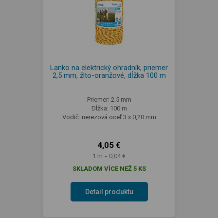
Lanko na elektrický ohradník, priemer
2,5 mm, žlto-oranžové, dĺžka 100 m
Priemer: 2.5 mm
Dĺžka: 100 m
Vodič: nerezová oceľ 3 x 0,20 mm
4,05 €
1 m = 0,04 €
SKLADOM VÍCE NEŽ 5 KS
Detail produktu