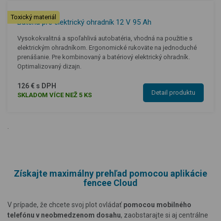
Toxický materiál
Batéria pre elektrický ohradník 12 V 95 Ah
Vysokokvalitná a spoľahlivá autobatéria, vhodná na použitie s
elektrickým ohradníkom. Ergonomické rukoväte na jednoduché
prenášanie. Pre kombinovaný a batériový elektrický ohradník.
Optimalizovaný dizajn.
126 € s DPH
Detail produktu
SKLADOM VÍCE NEŽ 5 KS
.
Získajte maximálny prehľad pomocou aplikácie
fencee Cloud
V prípade, že chcete svoj plot ovládať
pomocou mobilného
telefónu v neobmedzenom dosahu
, zaobstarajte si aj centrálne