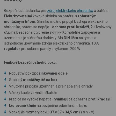
Bezpečnostná skrinka pre
zdroj elektrického ohradníka
a batériu.
Elektrizovateľná
kovová skrinka na batériu
s robustným
montážnym tŕňom.
Skrinku možno pripojiť k zdroju elektrického
ohradníka, potom sa napája -
ochrana proti krádeži
, 2 × izolovaný
kľúč na bezpečné otvorenie skrinky. Kompletné zapojenie a
uzemnenie je súčasťou dodávky. Má
DIN lištu na
rýchle a
jednoduché upevnenie zdroja elektrického ohradníka.
10 A
regulátor
pre solárne panely s výkonom 200 W.
Funkcie bezpečnostného boxu:
Robustný box z
pozinkovanej ocele
Stabilný
montážny tŕň na box
Vnútorná prípojka uzemnenia pre napájanie ohrady
Všetky káble vo vnútri škatule
Krabica na vysoké napätie -
vynikajúca ochrana proti krádeži
Izolované kľúče
na bezpečné odomknutie boxu
Vonkajšie rozmery boxu:
37 × 37 × 34,5 cm
(š × h × v)