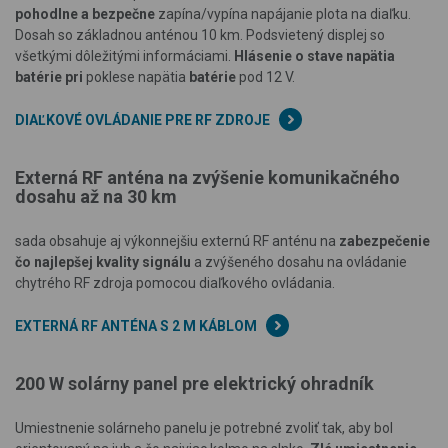
pohodlne a bezpečne
zapína/vypína napájanie plota na diaľku.
Dosah so základnou anténou 10 km. Podsvietený displej so
všetkými dôležitými informáciami.
Hlásenie o stave napätia
batérie pri
poklese napätia
batérie
pod 12 V.
DIAĽKOVÉ OVLÁDANIE PRE RF ZDROJE
Externá RF anténa na zvýšenie komunikačného
dosahu až na 30 km
sada obsahuje aj výkonnejšiu externú RF anténu na
zabezpečenie
čo najlepšej kvality signálu
a zvýšeného dosahu na ovládanie
chytrého RF zdroja pomocou diaľkového ovládania.
EXTERNÁ RF ANTÉNA S 2 M KÁBLOM
200 W solárny panel pre elektrický ohradník
Umiestnenie solárneho panelu je potrebné zvoliť tak, aby bol