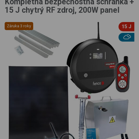
Kompletná bezpečnostná schránka +
15 J chytrý RF zdroj, 200W panel
Záruka 3 roky
15 J