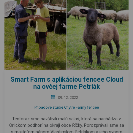
Smart Farm s aplikáciou fencee Cloud
na ovčej farme Petrlák
09. 12. 2022
Prípadové štúdie Chytré Farmy fencee
Tentoraz sme navštívili malú salaš, ktorá sa nachádza v
Orlickom podhorí na okraji obce Říčky. Porozprávali sme sa
s majiteľom pánom Vlastimilom Petrlákom a jeho synom