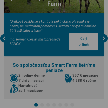
Farm
"Diaľkové ovládanie a kontrola elektrického ohradníka je
naozaj neuveriteľnou pomocou. Ušetrí mi nervy a minimálne
50 % nákladov a času."
Celý
Ing. Roman Cieslar, místopředseda
SCHOK
príbeh
So spoločnosťou Smart Farm šetríme
peniaze
2 hodiny denne
357 € mesačne
7 dní v mesiaci
4 288 € ročne
Návratnosť
za 5 mesiacov