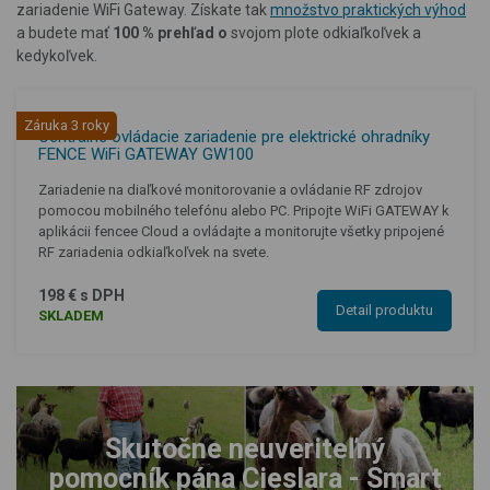
zariadenie WiFi Gateway. Získate tak
množstvo praktických výhod
a budete mať
100 % prehľad o
svojom plote odkiaľkoľvek a
kedykoľvek.
Záruka 3 roky
Centrálne ovládacie zariadenie pre elektrické ohradníky
FENCE WiFi GATEWAY GW100
Zariadenie na diaľkové monitorovanie a ovládanie RF zdrojov
pomocou mobilného telefónu alebo PC. Pripojte WiFi GATEWAY k
aplikácii fencee Cloud a ovládajte a monitorujte všetky pripojené
RF zariadenia odkiaľkoľvek na svete.
198 € s DPH
Detail produktu
SKLADEM
Skutočne neuveriteľný
pomocník pána Cieslara - Smart