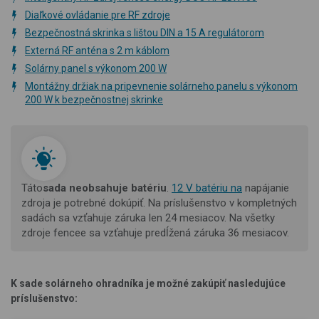
Diaľkové ovládanie pre RF zdroje
Bezpečnostná skrinka s lištou DIN a 15 A regulátorom
Externá RF anténa s 2 m káblom
Solárny panel s výkonom 200 W
Montážny držiak na pripevnenie solárneho panelu s výkonom
200 W k bezpečnostnej skrinke
Táto
sada neobsahuje batériu
.
12 V batériu na
napájanie
zdroja je potrebné dokúpiť.
Na príslušenstvo v kompletných
sadách sa vzťahuje záruka len 24 mesiacov. Na všetky
zdroje fencee sa vzťahuje predĺžená záruka 36 mesiacov.
K sade solárneho ohradníka je možné zakúpiť nasledujúce
príslušenstvo: