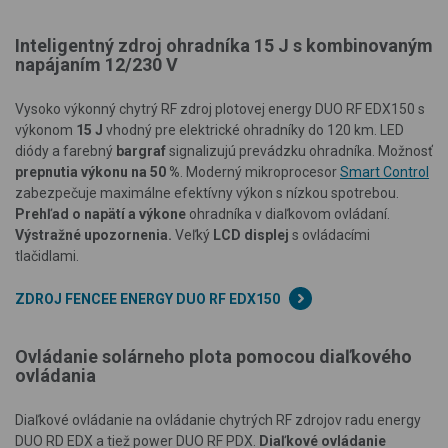
Inteligentný zdroj ohradníka 15 J s kombinovaným
napájaním 12/230 V
Vysoko výkonný chytrý RF zdroj plotovej energy DUO RF EDX150 s
výkonom
15 J
vhodný pre elektrické ohradníky do 120 km. LED
diódy a farebný
bargraf
signalizujú prevádzku ohradníka. Možnosť
prepnutia výkonu na 50 %
. Moderný mikroprocesor
Smart Control
zabezpečuje maximálne efektívny výkon s nízkou spotrebou.
Prehľad o napätí a výkone
ohradníka v diaľkovom ovládaní.
Výstražné upozornenia.
Veľký
LCD displej
s ovládacími
tlačidlami.
ZDROJ FENCEE ENERGY DUO RF EDX150
Ovládanie solárneho plota pomocou diaľkového
ovládania
Diaľkové ovládanie na ovládanie chytrých RF zdrojov radu energy
DUO RD EDX a tiež power DUO RF PDX.
Diaľkové ovládanie