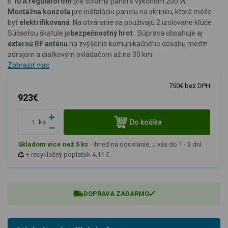
s
10 A regulátorom
pre solárny panel s výkonom 200 W.
Montážna konzola
pre inštaláciu panelu na skrinku, ktorá môže
byť
elektrifikovaná
. Na otváranie sa používajú 2 izolované kľúče .
Súčasťou škatule je
bezpečnostný hrot
. Súprava obsahuje aj
externú RF anténu
na zvýšenie komunikačného dosahu medzi
zdrojom a diaľkovým ovládačom až na 30 km.
Zobraziť viac
750€ bez DPH
923€
Do košíka
ks
Skladom více než 5 ks
-
Ihneď na odoslanie, u vás do 1 - 3 dní.
+ recyklačný poplatok 4.11 €
DOPRAVA ZADARMO