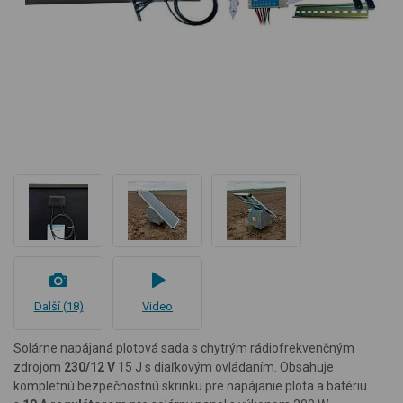
Další (18)
Video
Solárne napájaná plotová sada s chytrým rádiofrekvenčným
zdrojom
230/12 V
15 J s diaľkovým ovládaním. Obsahuje
kompletnú bezpečnostnú skrinku pre napájanie plota a batériu