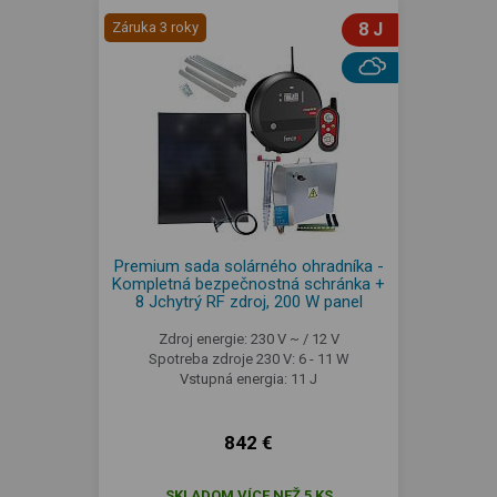
Záruka 3 roky
8 J
Premium sada solárného ohradníka -
Kompletná bezpečnostná schránka +
8 Jchytrý RF zdroj, 200 W panel
Zdroj energie: 230 V ~ / 12 V
Spotreba zdroje 230 V: 6 - 11 W
Vstupná energia: 11 J
842 €
SKLADOM VÍCE NEŽ 5 KS