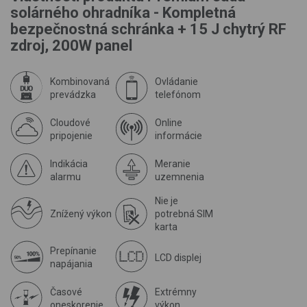
solárného ohradníka - Kompletná
bezpečnostná schránka + 15 J chytrý RF
zdroj, 200W panel
Kombinovaná
Ovládanie
prevádzka
telefónom
Cloudové
Online
pripojenie
informácie
Indikácia
Meranie
alarmu
uzemnenia
Nie je
Znížený výkon
potrebná SIM
karta
Prepínanie
LCD displej
napájania
Časové
Extrémny
oneskorenie
výkon