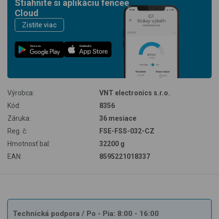
Stiahnite si aplikáciu fencee
Cloud
Zistite viac
Teraz na
Stiahnuť v
Výrobca:
VNT electronics s.r.o.
Kód:
8356
Záruka:
36 mesiace
Reg. č:
FSE-FSS-032-CZ
Hmotnosť bal:
32200 g
EAN:
8595221018337
Technická podpora
/ Po - Pia: 8:00 - 16:00