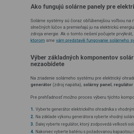
Ako fungujú solárne panely pre elektr
Solárne systémy sú čoraz obľúbenejšou voľbou na nap
slnečných lúčov a premieňajú ju na elektrickú energi
zdroja energie. Ak o tomto riešení počujete prvýkr
ktorom
sme
vám predstavili fungovanie solárneho 
Výber základných komponentov solár
nezaobídete
Na zriadenie solárneho systému pre elektrický ohra
generátor
(zdroj napätia),
solárny panel
,
regulátor
Pre prehľadnosť možno proces výberu týchto kompo
Vyberte generátor elektrického ohradníka s vhodn
Na základe výkonu generátora vyberte vhodný solár
Ďalej vyberte regulátor, ktorý zodpovedá veľkosti so
Nakoniec vyberte batériu s požadovanou kapacitou n