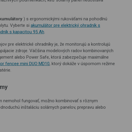
priaznivých podmienkach, keď solárny panel nedostáva
akumulátory
) s ergonomickými rukoväťami na pohodlnú
lytu. Vyberte si
akumulátor pre elektrický ohradník s
adník s kapacitou 95 Ah
.
 pre elektrické ohradníky je, že monitorujú a kontrolujú
napájacie zdroje. Väčšina modelových radov kombinovaných
agement alebo Power Safe, ktorá zabezpečuje maximálne
tor fencee mini DUO MD10
, ktorý dokáže v úspornom režime
atérie.
émy
tém nemohol fungovať, možno kombinovať s rôznym
 jednoduchú inštaláciu solárnych panelov, prepravu alebo