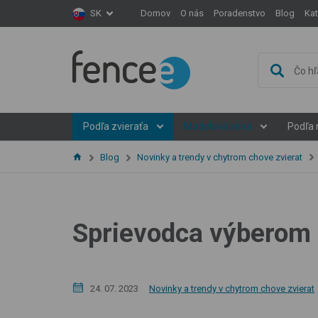
Domov
O nás
Poradenstvo
Blog
Ka
SK
Podľa zvieraťa
Modelová séria
Podľa 
Blog
Novinky a trendy v chytrom chove zvierat
Sprievodca výberom 
Novinky a trendy v chytrom chove zvierat
24. 07. 2023