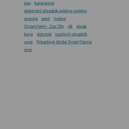
pes
kuna lesná
elektrický ohradník solárny systém
zverina
jeleň
hydina
Smart Farm - Zoo Zlín
vlk
diviak
kone
dobytok
pachový ohradník
ovce
Prípadové štúdie Smart Farms
zver