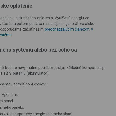
ické oplotenie
ájanie elektrického oplotenia. Využívajú energiu zo
u, ktorá sa potom používa na napájanie generátora alebo
át, odporúčame začať naším
predchádzajúcim článkom, v
systému
.
neho systému alebo bez čoho sa
dník budete nevyhnutne potrebovať štyri základné komponenty:
a
12 V batériu
(akumulátor).
nentov zhrnúť do 4 krokov:
ým výkonom.
ny panel.
lárneho panelu.
a základe spotreby energie solárneho plota.