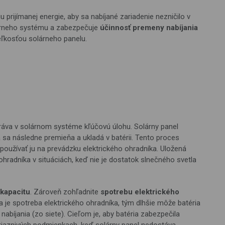
iu prijímanej energie, aby sa nabíjané zariadenie nezničilo v
lárneho systému a zabezpečuje
účinnosť premeny nabíjania
eľkosťou solárneho panelu.
hráva v solárnom systéme kľúčovú úlohu. Solárny panel
á sa následne premieňa a ukladá v batérii. Tento proces
používať ju na prevádzku elektrického ohradníka. Uložená
hradníka v situáciách, keď nie je dostatok slnečného svetla
kapacitu
. Zároveň zohľadnite
spotrebu elektrického
šia je spotreba elektrického ohradníka, tým dlhšie môže batéria
abíjania (zo siete). Cieľom je, aby batéria zabezpečila