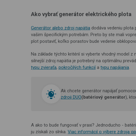
Ako vybrať generátor elektrického plota
Generátor alebo zdroj napätia
dodáva vedeniu plota p
vašim špecifickým potrebám. Preto by ste mali vopred
plot postaviť, koľko porastov bude vedenie obklopova
Na základe týchto kritérií si vyberte vhodný model z n
silnejší zdroj napätia je potrebný na optimálnu prev
typu zvieraťa
,
pokročilých funkcií
a
typu napájania
.
Ak chcete generátor napájať pomocou
zdroji DUO
(batériový generátor
), kt
A ako to bude fungovať v praxi? Jednoducho - batéria
ju získali zo slnka.
Viac informácií o výbere zdroja op