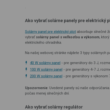
.
Ako vybrať solárne panely pre elektrický p
Solárny panel pre elektrický plot
absorbuje slnečné žia
vybrať
solárny panel s veľkosťou a výkonom
, ktor
elektrického ohradníka.
Na našej webovej stránke nájdete 3 typy solárnych p
40 W solárny panel
- pre generátory do 3 J, rozm
100 W solárny panel
- pre generátory 4-7 J, roz
200 W solárny panel
- pre generátory s výkonom 
Upozornenie
: Uvedené panely sú naše odporúčania. 
počas menej slnečných dní.
Ako vybrať solárny regulátor