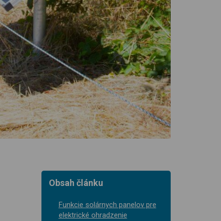
Obsah článku
Funkcie solárnych panelov pre
elektrické ohradzenie