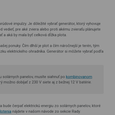
rúdové impulzy. Je dôležité vybrať generátor, ktorý vyhovuje
 vedieť, pre aké zviera alebo proti akému zvieraťu plánujete
ť a aká by mala byť celková dĺžka plota.
ašej ponuky. Čím dlhší je plot a čím náročnejší je terén, tým
ádzku elektrického ohradníka. Generátor si môžete vybrať podľa
 solárnych panelov, musíte siahnuť po
kombinovanom
orý možno dobíjať z 230 V siete aj z bežnej 12 V batérie.
 bude čerpať elektrickú energiu zo solárnych panelov, ktoré
lotenia
nájdete v našom návode zo sekcie Rady.