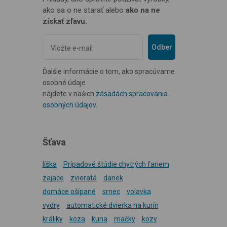
ako sa o ne starať alebo
ako na ne
získať zľavu.
Odber
Ďalšie informácie o tom, ako spracúvame
osobné údaje
nájdete v našich
zásadách spracovania
osobných údajov
.
Šťava
líška
Prípadové štúdie chytrých fariem
zajace
zvieratá
danek
domáce ošípané
srnec
volavka
vydry
automatické dvierka na kurín
králiky
koza
kuna
mačky
kozy