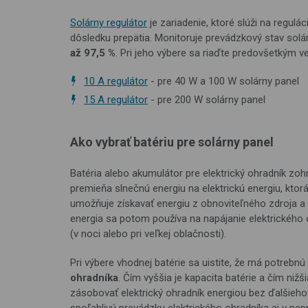
Solárny regulátor
je zariadenie, ktoré slúži na regulác
dôsledku prepätia. Monitoruje prevádzkový stav so
až 97,5 %
. Pri jeho výbere sa riaďte predovšetkým v
10 A regulátor
- pre 40 W a 100 W solárny panel
15 A regulátor
- pre 200 W solárny panel
Ako vybrať batériu pre solárny panel
Batéria alebo akumulátor pre elektrický ohradník zo
premieňa slnečnú energiu na elektrickú energiu, ktor
umožňuje získavať energiu z obnoviteľného zdroja a 
energia sa potom používa na napájanie elektrického o
(v noci alebo pri veľkej oblačnosti).
Pri výbere vhodnej batérie sa uistite, že má potrebnú
ohradníka
. Čím vyššia je kapacita batérie a čím niž
zásobovať elektrický ohradník energiou bez ďalšieho n