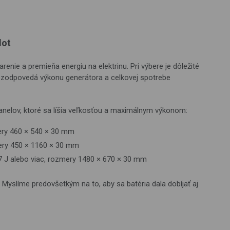
lot
renie a premieňa energiu na elektrinu. Pri výbere je dôležité
ý zodpovedá výkonu generátora a celkovej spotrebe
anelov, ktoré sa líšia veľkosťou a maximálnym výkonom:
ery 460 × 540 × 30 mm
mery 450 × 1160 × 30 mm
7 J alebo viac, rozmery 1480 × 670 × 30 mm
Myslíme predovšetkým na to, aby sa batéria dala dobíjať aj