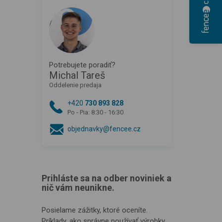
Potrebujete poradiť?
Michal Tareš
Oddelenie predaja
+420
730 893 828
Po - Pia: 8:30 - 16:30
objednavky@fencee.cz
Prihláste sa na odber noviniek a
nič vám neunikne.
Posielame zážitky, ktoré oceníte.
Príklady, ako správne používať výrobky,