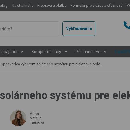
talóg
Na stiahnutie
Preprava a platba
Formulár pre služby a sťažnosti
K
Vyhľadávanie
napájania
Kompletné sady
Príslušenstvo
EquiGP
Sprievodca výberom solárneho systému pre elektrické oplotenie
solárneho systému pre elek
Autor
Natálie
Fausová