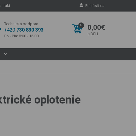
ontakt
Prihlásiť sa
Technická podpora
0
0,00€
+420
730 830 393
s DPH
Po - Pia: 8:00 - 16:00
S
trické oplotenie