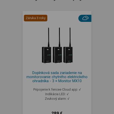
Záruka 3 roky
Doplnková sada zariadenie na
monitorovanie chytrého elektrického
ohradníka - 3 × Monitor MX10
Pripojenie k fencee Cloud app: √
Indikácia LED: √
Zvukový alarm: √
289 €