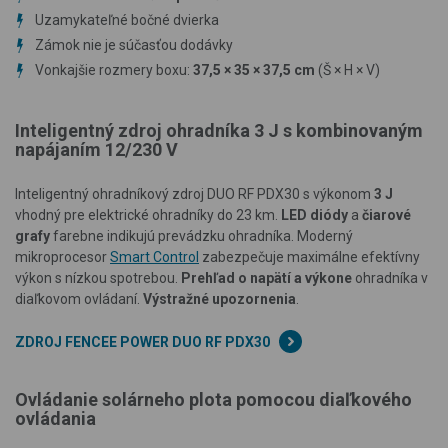
Uzamykateľné bočné dvierka
Zámok nie je súčasťou dodávky
Vonkajšie rozmery boxu:
37,5
×
35
×
37,5 cm
(Š × H × V
)
Inteligentný zdroj ohradníka 3 J s kombinovaným
napájaním 12/230 V
Inteligentný ohradníkový zdroj DUO RF PDX30 s výkonom
3 J
vhodný pre elektrické ohradníky do 23 km.
LED diódy
a
čiarové
grafy
farebne indikujú prevádzku ohradníka. Moderný
mikroprocesor
Smart Control
zabezpečuje maximálne efektívny
výkon s nízkou spotrebou.
Prehľad o napätí a výkone
ohradníka v
diaľkovom ovládaní.
Výstražné upozornenia
.
ZDROJ FENCEE POWER DUO RF PDX30
Ovládanie solárneho plota pomocou diaľkového
ovládania