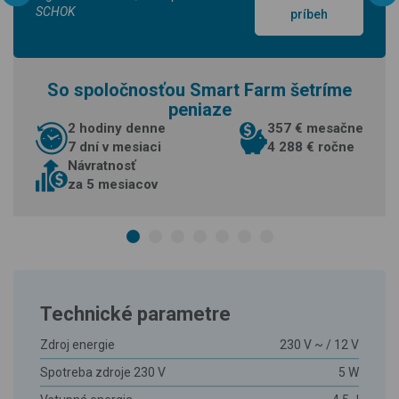
SCHOK
príbeh
So spoločnosťou Smart Farm šetríme
peniaze
2 hodiny denne
357 € mesačne
7 dní v mesiaci
4 288 € ročne
Návratnosť
za 5 mesiacov
Technické parametre
Zdroj energie
230 V ~ / 12 V
Spotreba zdroje 230 V
5 W