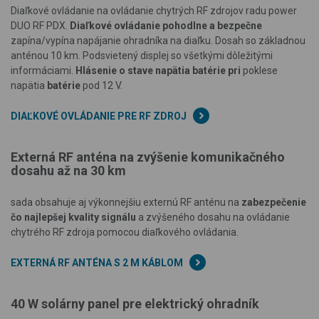
Diaľkové ovládanie na ovládanie chytrých RF zdrojov radu power
DUO RF PDX.
Diaľkové ovládanie pohodlne a bezpečne
zapína/vypína napájanie ohradníka na diaľku. Dosah so základnou
anténou 10 km. Podsvietený displej so všetkými dôležitými
informáciami.
Hlásenie o stave napätia batérie pri
poklese
napätia
batérie
pod 12 V.
DIAĽKOVÉ OVLÁDANIE PRE RF ZDROJ
Externá RF anténa na zvýšenie komunikačného
dosahu až na 30 km
sada obsahuje aj výkonnejšiu externú RF anténu na
zabezpečenie
čo najlepšej kvality signálu
a zvýšeného dosahu na ovládanie
chytrého RF zdroja pomocou diaľkového ovládania.
EXTERNÁ RF ANTÉNA S 2 M KÁBLOM
40 W solárny panel pre elektrický ohradník