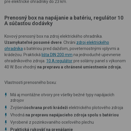
pre elektrické ohradníky do 23 km.
Prenosný box na napájanie a batériu, regulátor 10
A súčasťou dodávky
Kovový prenosný box na zdroj elektrického ohradníka.
Uzamykateľné posuvné dvere
. Chráni
zdroj elektrického
ohradníka
s batériou pred dažďom, poveternostnými vplyvmi a
krádežou. Praktická
lišta DIN 200 mm
na jednoduché upevnenie
ohradníkového zdroja.
10 A regulátor
pre solárny panel s výkonom
40 W. Box vhodný
na prepravu a chránené umiestnenie zdroja.
Vlastnosti prenosného boxu:
Má aj montážne otvory pre všetky bežné typy napájacích
zdrojov
Zvýšená
ochrana
proti krádeži
elektrického plotového zdroja
Vhodná
na prepravu napájacieho zdroja spolu s batériou
Vyrobené z pozinkovaného oceľového plechu
Praktická rukoväť na prenášanie