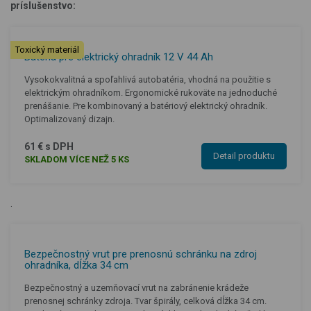
príslušenstvo:
Toxický materiál
Batéria pre elektrický ohradník 12 V 44 Ah
Vysokokvalitná a spoľahlivá autobatéria, vhodná na použitie s
elektrickým ohradníkom. Ergonomické rukoväte na jednoduché
prenášanie. Pre kombinovaný a batériový elektrický ohradník.
Optimalizovaný dizajn.
61 € s DPH
Detail produktu
SKLADOM VÍCE NEŽ 5 KS
.
Bezpečnostný vrut pre prenosnú schránku na zdroj
ohradníka, dĺžka 34 cm
Bezpečnostný a uzemňovací vrut na zabránenie krádeže
prenosnej schránky zdroja. Tvar špirály, celková dĺžka 34 cm.