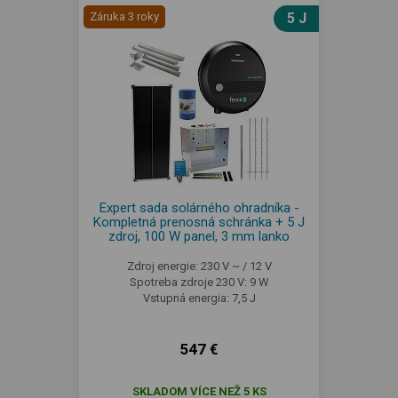
Záruka 3 roky
5 J
Expert sada solárného ohradníka -
Kompletná prenosná schránka + 5 J
zdroj, 100 W panel, 3 mm lanko
Zdroj energie: 230 V ~ / 12 V
Spotreba zdroje 230 V: 9 W
Vstupná energia: 7,5 J
547 €
SKLADOM VÍCE NEŽ 5 KS