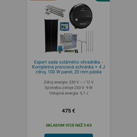
Expert sada solárného ohradníka -
Kompletná prenosná schránka + 4 J
zdroj, 100 W panel, 20 mm páska
Zdroj energie: 230 V ~ / 12 V
Spotreba zdroje 230 V: 9 W
Vstupná energia: 5,7 J
475 €
SKLADOM VÍCE NEŽ 5 KS