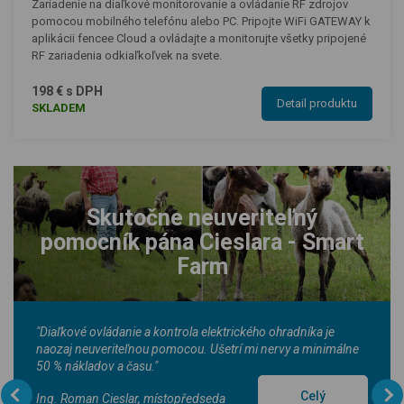
Zariadenie na diaľkové monitorovanie a ovládanie RF zdrojov
pomocou mobilného telefónu alebo PC. Pripojte WiFi GATEWAY k
aplikácii fencee Cloud a ovládajte a monitorujte všetky pripojené
RF zariadenia odkiaľkoľvek na svete.
198 € s DPH
Detail produktu
SKLADEM
Skutočne neuveriteľný
pomocník pána Cieslara - Smart
Farm
"Diaľkové ovládanie a kontrola elektrického ohradníka je
naozaj neuveriteľnou pomocou. Ušetrí mi nervy a minimálne
50 % nákladov a času."
Celý
Ing. Roman Cieslar, místopředseda