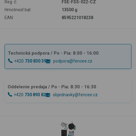
Reg. č:
FSE-FSS-022-CZ
Hmotnosť bal:
13500 g
EAN:
8595221018238
Technická podpora
/ Po - Pia: 8:00 - 16:00
+420
730 830 393
podpora@fencee.cz
Oddelenie predaja
/ Po - Pia: 8:30 - 16:30
+420
730 893 828
objednavky@fencee.cz