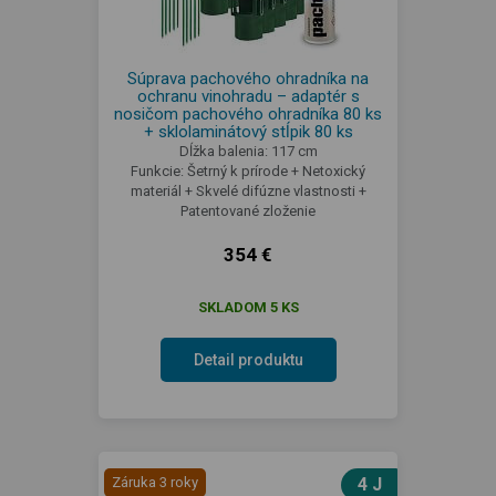
Súprava pachového ohradníka na
ochranu vinohradu – adaptér s
nosičom pachového ohradníka 80 ks
+ sklolaminátový stĺpik 80 ks
Dĺžka balenia: 117 cm
Funkcie: Šetrný k prírode + Netoxický
materiál + Skvelé difúzne vlastnosti +
Patentované zloženie
354 €
SKLADOM 5 KS
Detail produktu
Záruka 3 roky
4 J