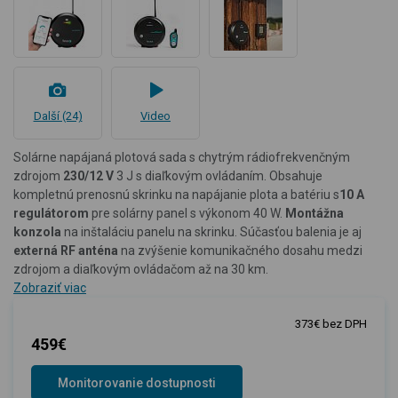
Další (24)
Video
Solárne napájaná plotová sada s chytrým rádiofrekvenčným
zdrojom
230/12 V
3 J s diaľkovým ovládaním. Obsahuje
kompletnú prenosnú skrinku na napájanie plota a batériu s
10 A
regulátorom
pre solárny panel s výkonom 40 W.
Montážna
konzola
na inštaláciu panelu na skrinku. Súčasťou balenia je aj
externá RF anténa
na zvýšenie komunikačného dosahu medzi
zdrojom a diaľkovým ovládačom až na 30 km.
Zobraziť viac
373€ bez DPH
459€
Monitorovanie dostupnosti