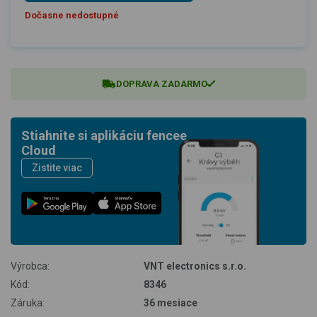
Dočasne nedostupné
DOPRAVA ZADARMO
Stiahnite si aplikáciu fencee
Cloud
Zistite viac
Teraz na
Stiahnuť v
Výrobca:
VNT electronics s.r.o.
Kód:
8346
Záruka:
36 mesiace