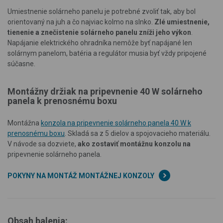
Umiestnenie solárneho panelu je potrebné zvoliť tak, aby bol
orientovaný na juh a čo najviac kolmo na slnko.
Zlé umiestnenie,
tienenie a znečistenie solárneho panelu zníži jeho výkon
.
Napájanie elektrického ohradníka nemôže byť napájané len
solárnym panelom, batéria a regulátor musia byť vždy pripojené
súčasne.
Montážny držiak na pripevnenie 40 W solárneho
panela k prenosnému boxu
Montážna
konzola na pripevnenie solárneho panela 40 W k
prenosnému boxu
. Skladá sa z 5 dielov a spojovacieho materiálu.
V návode sa dozviete,
ako zostaviť montážnu konzolu na
pripevnenie solárneho panela.
POKYNY NA MONTÁŽ MONTÁŽNEJ KONZOLY
Obsah balenia: