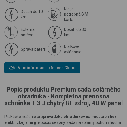
Nie je
Dosah do 10
potrebná SIM
km
karta
Externá
Dosah do 30
anténa
km
Diaľkové
Správa batérií
ovládanie
Viac informácií o fencee Cloud
Popis produktu Premium sada solárného
ohradníka - Kompletná prenosná
schránka + 3 J chytrý RF zdroj, 40 W panel
Praktické riešenie pre
prevádzku
ohradníkov na miestach bez
elektrickej energie
počas sezóny. sada na solárny pohon vhodná