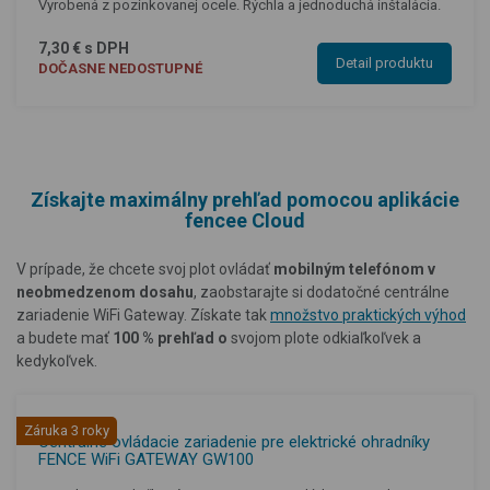
Vyrobená z pozinkovanej ocele. Rýchla a jednoduchá inštalácia.
7,30 € s DPH
Detail produktu
DOČASNE NEDOSTUPNÉ
Získajte maximálny prehľad pomocou aplikácie
fencee Cloud
V prípade, že chcete svoj plot ovládať
mobilným telefónom v
neobmedzenom dosahu
, zaobstarajte si dodatočné centrálne
zariadenie WiFi Gateway. Získate tak
množstvo praktických výhod
a budete mať
100 % prehľad o
svojom plote odkiaľkoľvek a
kedykoľvek.
Záruka 3 roky
Centrálne ovládacie zariadenie pre elektrické ohradníky
FENCE WiFi GATEWAY GW100