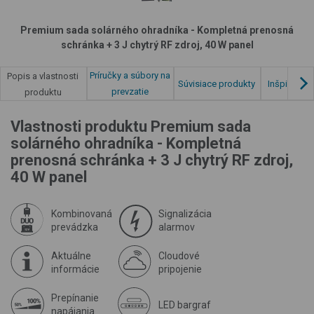
Premium sada solárného ohradníka - Kompletná prenosná
schránka + 3 J chytrý RF zdroj, 40 W panel
Príručky a súbory na
Popis a vlastnosti
Súvisiace produkty
Inšpirácia 
prevzatie
produktu
Vlastnosti produktu Premium sada
solárného ohradníka - Kompletná
prenosná schránka + 3 J chytrý RF zdroj,
40 W panel
Kombinovaná
Signalizácia
prevádzka
alarmov
Aktuálne
Cloudové
informácie
pripojenie
Prepínanie
LED bargraf
napájania