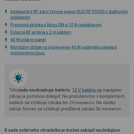
Inteligentný RF zdroj fencee power DUO RF PDX30 s diaľkovým
ovládaním
Prenosná skrinka s lištou DIN a 10 A regulátorom
Externá RF anténa s 2 m káblom
40 W solárny panel
Montážny držiak na pripevnenie 40 W solárneho panela k
prenosnému boxu
Táto
sada neobsahuje batériu
.
12 V batériu na
napájanie
zdroja je potrebné dokúpiť.
Na príslušenstvo v kompletných
sadách sa vzťahuje záruka len 24 mesiacov. Na všetky
zdroje fencee sa vzťahuje predĺžená záruka 36 mesiacov.
K sade solárneho ohradníka je možné zakúpiť nasledujúce