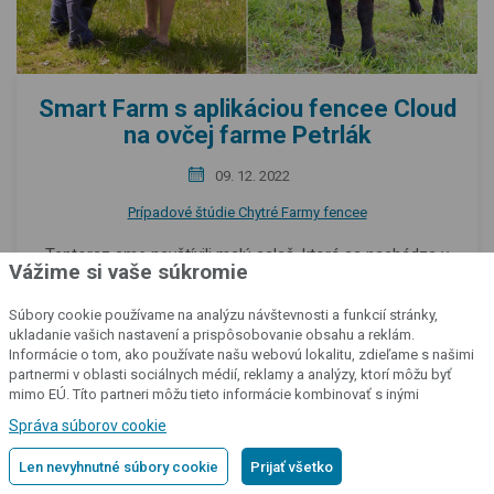
Smart Farm s aplikáciou fencee Cloud
na ovčej farme Petrlák
09. 12. 2022
Prípadové štúdie Chytré Farmy fencee
Tentoraz sme navštívili malú salaš, ktorá sa nachádza v
Vážime si vaše súkromie
Orlickom podhorí na okraji obce Říčky. Porozprávali sme sa
s majiteľom pánom Vlastimilom Petrlákom a jeho synom
Súbory cookie používame na analýzu návštevnosti a funkcií stránky,
Späť na začiatok
Jakubom, aby sme zistili, ako sú spokojní so systémom
ukladanie vašich nastavení a prispôsobovanie obsahu a reklám.
Chytré Farmy po takmer dvoch rokoch používania.
Informácie o tom, ako používate našu webovú lokalitu, zdieľame s našimi
partnermi v oblasti sociálnych médií, reklamy a analýzy, ktorí môžu byť
mimo EÚ. Títo partneri môžu tieto informácie kombinovať s inými
PREČÍTAJTE SI VIAC
informáciami, ktoré ste im poskytli alebo ktoré získali v dôsledku vášho
Správa súborov cookie
používania ich služieb.
Podrobné informácie
Autor
Len nevyhnutné súbory cookie
Prijať všetko
Vít