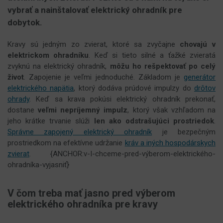
vybrať a nainštalovať elektrický ohradník pre
dobytok.
Kravy sú jedným zo zvierat, ktoré sa zvyčajne
chovajú v
elektrickom ohradníku
. Keď si tieto silné a ťažké zvieratá
zvyknú na elektrický ohradník,
môžu ho rešpektovať po celý
život
. Zapojenie je veľmi jednoduché. Základom je
generátor
elektrického napätia
, ktorý dodáva prúdové impulzy do
drôtov
ohrady
. Keď sa krava pokúsi elektrický ohradník prekonať,
dostane
veľmi nepríjemný impulz
, ktorý však vzhľadom na
jeho krátke trvanie slúži
len ako odstrašujúci prostriedok
.
Správne zapojený elektrický ohradník
je bezpečným
prostriedkom na efektívne udržanie
kráv a iných hospodárskych
zvierat
. {ANCHOR:v-I-chceme-pred-výberom-elektrického-
ohradníka-vyjasniť}
V čom treba mať jasno pred výberom
elektrického ohradníka pre kravy