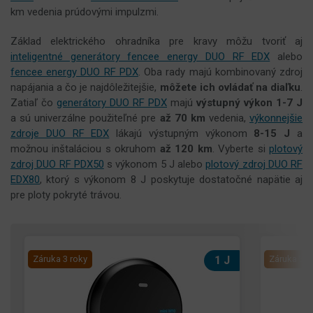
km vedenia prúdovými impulzmi.
Základ elektrického ohradníka pre kravy môžu tvoriť aj
inteligentné generátory fencee energy DUO RF EDX
alebo
fencee energy DUO RF PDX
. Oba rady majú kombinovaný zdroj
napájania a čo je najdôležitejšie,
môžete ich ovládať na diaľku
.
Zatiaľ čo
generátory DUO RF PDX
majú
výstupný výkon 1-7 J
a sú univerzálne použiteľné pre
až 70 km
vedenia,
výkonnejšie
zdroje DUO RF EDX
lákajú výstupným výkonom
8-15 J
a
možnou inštaláciou s okruhom
až 120 km
. Vyberte si
plotový
zdroj DUO RF PDX50
s výkonom 5 J alebo
plotový zdroj DUO RF
EDX80
, ktorý s výkonom 8 J poskytuje dostatočné napätie aj
pre ploty pokryté trávou.
Záruka 3 roky
1 J
Záruka 3 r