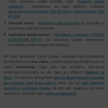
časti oplotenia podľa potreby, napr.
plastový spínač
oplotenia
- alternatívou sú naše diaľkovo ovládané
generátory fencee power DUO RF PDX
a
fencee energy DUO
RF EDX
Vstupná brána
-
kompletná súprava brány
na pohodlný a
bezpečný vstup do oplotenia
Výstražná tabuľa fencee
-
žltá tabuľa s nápisom "POZOR!
ELEKTRICKÝ OPLOT"
na označenie úsekov elektrického
ohradníka pozdĺž verejnej komunikácie
Ak máte akékoľvek ďalšie otázky, neváhajte nás kontaktovať
prostredníctvom
live-chatu
, e-mailovej adresy info@fencee.cz
alebo
telefonicky
. Vždy vám radi poradíme. Množstvo
užitočných informácií na vás čaká aj v ďalších
článkoch na
blogu
. Dozviete sa tu napríklad,
ako používať elektrický ohradník
ako ochranu pred divou zverou
alebo ako sú
naši zákazníci
spokojní s výrobkami fencee
. Ak vás viac zaujímajú technické
záležitosti, navštívte našu
sekciu poradenstva
.