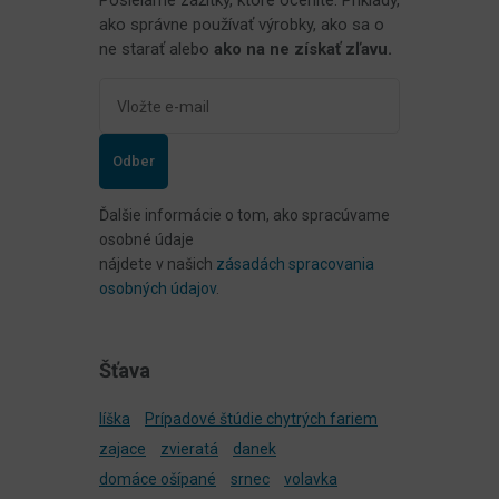
ako správne používať výrobky, ako sa o
ne starať alebo
ako na ne získať zľavu.
Odber
Ďalšie informácie o tom, ako spracúvame
osobné údaje
nájdete v našich
zásadách spracovania
osobných údajov
.
Šťava
líška
Prípadové štúdie chytrých fariem
zajace
zvieratá
danek
domáce ošípané
srnec
volavka