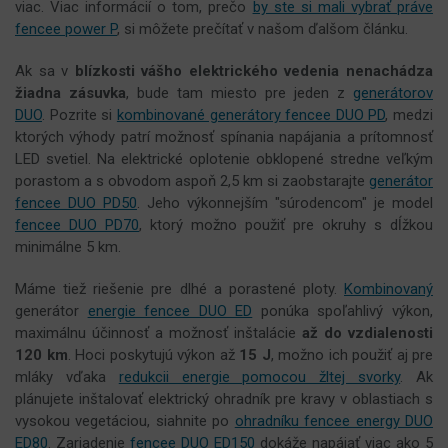
viac. Viac informácií o tom, prečo
by ste si mali vybrať práve
fencee power P
, si môžete prečítať v našom ďalšom článku.
Ak sa v
blízkosti vášho elektrického vedenia nenachádza
žiadna zásuvka
, bude tam miesto pre jeden z
generátorov
DUO
. Pozrite si
kombinované generátory fencee DUO PD
, medzi
ktorých výhody patrí možnosť spínania napájania a prítomnosť
LED svetiel. Na elektrické oplotenie obklopené stredne veľkým
porastom a s obvodom aspoň 2,5 km si zaobstarajte
generátor
fencee DUO PD50
. Jeho výkonnejším "súrodencom" je model
fencee DUO PD70
, ktorý možno použiť pre okruhy s dĺžkou
minimálne 5 km.
Máme tiež riešenie pre dlhé a porastené ploty.
Kombinovaný
generátor
energie fencee DUO ED
ponúka spoľahlivý výkon,
maximálnu účinnosť a možnosť inštalácie
až do vzdialenosti
120 km
. Hoci poskytujú výkon až
15 J
, možno ich použiť aj pre
mláky vďaka
redukcii energie pomocou žltej svorky
. Ak
plánujete inštalovať elektrický ohradník pre kravy v oblastiach s
vysokou vegetáciou, siahnite po
ohradníku fencee energy DUO
ED80
. Zariadenie
fencee DUO ED150
dokáže napájať viac ako 5