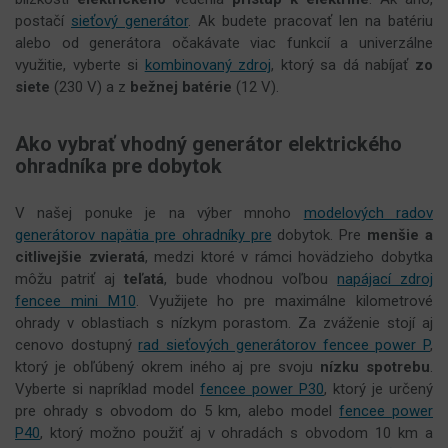
postačí
sieťový generátor
. Ak budete pracovať len na batériu
alebo od generátora očakávate viac funkcií a univerzálne
využitie, vyberte si
kombinovaný zdroj
, ktorý sa dá nabíjať
zo
siete
(230 V) a z
bežnej batérie
(12 V).
Ako vybrať vhodný generátor elektrického
ohradníka pre dobytok
V našej ponuke je na výber mnoho
modelových radov
generátorov napätia pre ohradníky pre
dobytok. Pre
menšie a
citlivejšie zvieratá
, medzi ktoré v rámci hovädzieho dobytka
môžu patriť aj
teľatá
, bude vhodnou voľbou
napájací zdroj
fencee mini M10
. Využijete ho pre maximálne kilometrové
ohrady v oblastiach s nízkym porastom. Za zváženie stojí aj
cenovo dostupný
rad sieťových generátorov fencee power P
,
ktorý je obľúbený okrem iného aj pre svoju
nízku spotrebu
.
Vyberte si napríklad model
fencee power P30
, ktorý je určený
pre ohrady s obvodom do 5 km, alebo model
fencee power
P40
, ktorý možno použiť aj v ohradách s obvodom 10 km a