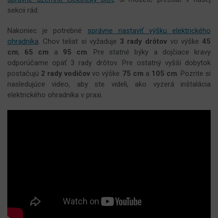
sekcii rád.
Nakoniec je potrebné
správne nastaviť výšku elektrického
ohradníka
. Chov teliat si vyžaduje
3 rady drôtov
vo výške
45
cm
,
65 cm
a
95 cm
. Pre statné býky a dojčiace kravy
odporúčame opäť 3 rady drôtov. Pre ostatný vyšší dobytok
postačujú
2 rady vodičov
vo výške
75 cm
a
105 cm
. Pozrite si
nasledujúce video, aby ste videli, ako vyzerá inštalácia
elektrického ohradníka v praxi.