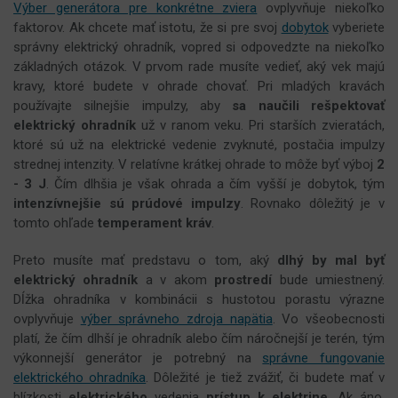
Výber generátora pre konkrétne zviera
ovplyvňuje niekoľko
faktorov. Ak chcete mať istotu, že si pre svoj
dobytok
vyberiete
správny elektrický ohradník, vopred si odpovedzte na niekoľko
základných otázok. V prvom rade musíte vedieť, aký vek majú
kravy, ktoré budete v ohrade chovať. Pri mladých kravách
používajte silnejšie impulzy, aby
sa naučili rešpektovať
elektrický ohradník
už v ranom veku. Pri starších zvieratách,
ktoré sú už na elektrické vedenie zvyknuté, postačia impulzy
strednej intenzity. V relatívne krátkej ohrade to môže byť výboj
2
- 3 J
. Čím dlhšia je však ohrada a čím vyšší je dobytok, tým
intenzívnejšie sú prúdové impulzy
. Rovnako dôležitý je v
tomto ohľade
temperament kráv
.
Preto musíte mať predstavu o tom, aký
dlhý by mal byť
elektrický ohradník
a v akom
prostredí
bude umiestnený.
Dĺžka ohradníka v kombinácii s hustotou porastu výrazne
ovplyvňuje
výber správneho zdroja napätia
. Vo všeobecnosti
platí, že čím dlhší je ohradník alebo čím náročnejší je terén, tým
výkonnejší generátor je potrebný na
správne fungovanie
elektrického ohradníka
. Dôležité je tiež zvážiť, či budete mať v
blízkosti
elektrického
vedenia
prístup k elektrine
. Ak áno,