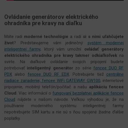
Ovládanie generátorov elektrického
ohradníka pre kravy na diaľku
Máte radi
moderné technológie
a radi
si s nimi uľahčujete
život
? Predstavujeme vám jedinečný
systém modernej
inteligentnej farmy
, ktorý vám umožní
ovládať generátory
elektrického ohradníka pre kravy takmer odkiaľkoľvek
na
svete. Na diaľkové ovládanie svojich pripojení budete
potrebovať
inteligentný generátor
zo série
fencee DUO RF
PDX
alebo
fencee DUO RF EDX
. Potrebujete tiež
centrálne
riadiace zariadenie, fencee WiFi GATEWAY GW100
, internetové
pripojenie, mobilný telefón/počítač a našu
aplikáciu fencee
Cloud
. Viac informácií o
fungovaní bezplatnej aplikácie fencee
Cloud
nájdete v našom návode. Veľkou výhodou je, že na
používanie moderného systému inteligentnej farmy
nepotrebujete SIM kartu a nie sú s ňou spojené žiadne ďalšie
poplatky.