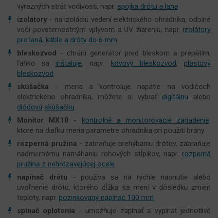
výrazných strát vodivosti, napr.
spojka drôtu a lana
izolátory
- na izoláciu vedení elektrického ohradníka, odolné
voči poveternostným vplyvom a UV žiareniu, napr.
izolátory
pre laná, káble a drôty do 6 mm
bleskozvod
- chráni generátor pred bleskom a prepätím,
ľahko sa
inštaluje
, napr.
kovový bleskozvod
,
plastový
bleskozvod
skúšačka
- meria a kontroluje napätie na vodičoch
elektrického ohradníka, môžete si vybrať
digitálnu
alebo
diódovú
skúšačku
Monitor MX10
-
kontrolné a monitorovacie zariadenie,
ktoré na diaľku meria parametre ohradníka pri použití brány
rozperná pružina
- zabraňuje prehýbaniu drôtov, zabraňuje
nadmernému namáhaniu rohových stĺpikov, napr.
rozperná
pružina z nehrdzavejúcej ocele
napínač drôtu
- používa sa na rýchle napnutie alebo
uvoľnenie drôtu, ktorého dĺžka sa mení v dôsledku zmien
teploty, napr.
pozinkovaný napínač 100 mm
spínač oplotenia
- umožňuje zapínať a vypínať jednotlivé