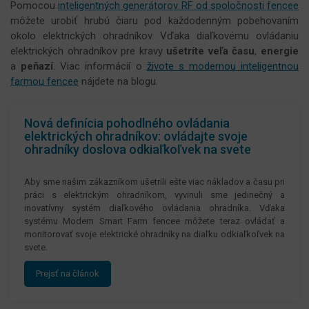
Pomocou
inteligentných generátorov RF od spoločnosti fencee
môžete urobiť hrubú čiaru pod každodenným pobehovaním
okolo elektrických ohradníkov. Vďaka diaľkovému ovládaniu
elektrických ohradníkov pre kravy
ušetríte veľa času
,
energie
a
peňazí
. Viac informácií o
živote s modernou inteligentnou
farmou fencee
nájdete na blogu.
Nová definícia pohodlného ovládania
elektrických ohradníkov: ovládajte svoje
ohradníky doslova odkiaľkoľvek na svete
Aby sme našim zákazníkom ušetrili ešte viac nákladov a času pri
práci s elektrickým ohradníkom, vyvinuli sme jedinečný a
inovatívny systém diaľkového ovládania ohradníka. Vďaka
systému Modern Smart Farm fencee môžete teraz ovládať a
monitorovať svoje elektrické ohradníky na diaľku odkiaľkoľvek na
svete.
Prejsť na článok