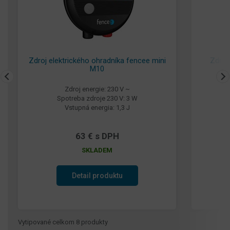
Zdroj elektrického ohradníka fencee mini
Zdroj
M10
Zdroj energie: 230 V ~
Spotreba zdroje 230 V: 3 W
Vstupná energia: 1,3 J
63 € s DPH
SKLADEM
Detail produktu
Vytipované celkom 8 produkty