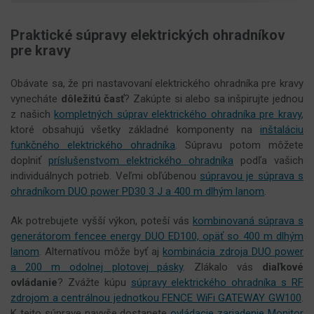
Praktické súpravy elektrických ohradníkov
pre kravy
Obávate sa, že pri nastavovaní elektrického ohradníka pre kravy
vynecháte
dôležitú časť
? Zakúpte si alebo sa inšpirujte jednou
z našich
kompletných súprav elektrického ohradníka pre kravy
,
ktoré obsahujú všetky základné komponenty na
inštaláciu
funkčného elektrického ohradníka
. Súpravu potom môžete
doplniť
príslušenstvom elektrického ohradníka
podľa vašich
individuálnych potrieb. Veľmi obľúbenou
súpravou je súprava s
ohradníkom DUO power PD30 3 J a 400 m dlhým lanom
.
Ak potrebujete vyšší výkon, poteší vás
kombinovaná súprava s
generátorom fencee energy DUO ED100, opäť so 400 m dlhým
lanom
. Alternatívou môže byť aj
kombinácia zdroja DUO power
a 200 m odolnej plotovej pásky
. Zlákalo vás
diaľkové
ovládanie
? Zvážte kúpu
súpravy elektrického ohradníka s RF
zdrojom a centrálnou jednotkou FENCE WiFi GATEWAY GW100
.
K tejto súprave navyše dostanete
ovládacie zariadenie Monitor