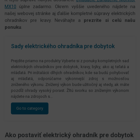
MX10
úplne zadarmo. Okrem vyššie uvedeného nájdete na
našej webovej stránke aj ďalšie kompletné súpravy elektrických
ohradníkov pre kravy. Neváhajte a
prezrite si celú našu
ponuku
.
Sady elektrického ohradníka pre dobytok
Prejdite priamo na produkty Vyberte si z ponuky kompletných sad
elektrických ohradníkov pre dobytok, kravy, býky, ako aj teľatá a
mláďatá. Pri inštalácii dlhých ohradníkov, kde sa budú pohybovať
aj mláďatá, odporúčame výkonnejší zdroj s možnosťou
zníženého výkonu. Znížený výkon bude užitočný aj vtedy, ak máte
pozdĺž ohrady vysoký porast. Žltú svorku so zníženým výkonom
nájdete na zdrojoch s…
Go to category
Ako postaviť elektrický ohradník pre dobytok