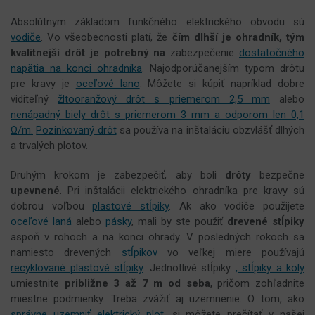
Absolútnym základom funkčného elektrického obvodu sú
vodiče
. Vo všeobecnosti platí, že
čím dlhší je ohradník, tým
kvalitnejší drôt je potrebný na
zabezpečenie
dostatočného
napätia na konci ohradníka
. Najodporúčanejším typom drôtu
pre kravy je
oceľové lano
. Môžete si kúpiť napríklad dobre
viditeľný
žltooranžový drôt s priemerom 2,5 mm
alebo
nenápadný biely drôt s priemerom 3 mm a odporom len 0,1
Ω/m.
Pozinkovaný drôt
sa používa na inštaláciu obzvlášť dlhých
a trvalých plotov.
Druhým krokom je zabezpečiť, aby boli
drôty
bezpečne
upevnené
. Pri inštalácii elektrického ohradníka pre kravy sú
dobrou voľbou
plastové stĺpiky
. Ak ako vodiče použijete
oceľové laná
alebo
pásky
, mali by ste použiť
drevené stĺpiky
aspoň v rohoch a na konci ohrady. V posledných rokoch sa
namiesto drevených
stĺpikov
vo veľkej miere používajú
recyklované plastové stĺpiky
. Jednotlivé stĺpiky
, stĺpiky a koly
umiestnite
približne 3 až 7 m od seba
, pričom zohľadnite
miestne podmienky. Treba zvážiť aj uzemnenie. O tom, ako
správne uzemniť elektrický plot
, si môžete prečítať v našej