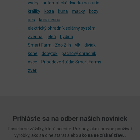
vydry
automatické dvierka na kurín
králiky
koza
kuna
mačky
kozy
pes
kuna lesná
elektrický ohradník solárny systém
zverina
jeleň
hydina
Smart Farm - Zoo Zlín
vlk
diviak
kone
dobytok
pachový ohradník
ovce
Prípadové štúdie Smart Farms
zver
Prihláste sa na odber našich noviniek
Posielame zážitky, ktoré oceníte. Príklady, ako správne používať
výrobky, ako sa o ne starať alebo
ako na ne získať zľavu.