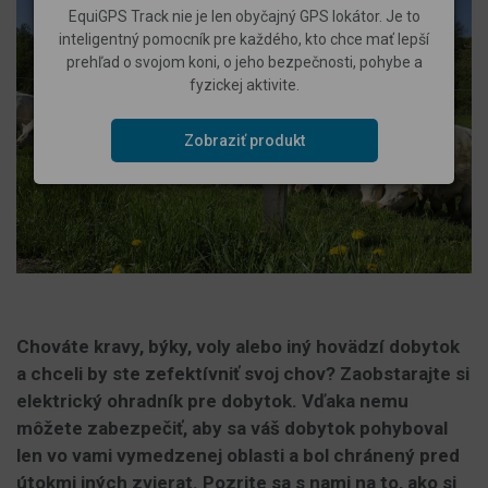
EquiGPS Track nie je len obyčajný GPS lokátor. Je to
inteligentný pomocník pre každého, kto chce mať lepší
prehľad o svojom koni, o jeho bezpečnosti, pohybe a
fyzickej aktivite.
Zobraziť produkt
Chováte kravy, býky, voly alebo iný hovädzí dobytok
a chceli by ste zefektívniť svoj chov? Zaobstarajte si
elektrický ohradník pre dobytok. Vďaka nemu
môžete zabezpečiť, aby sa váš dobytok pohyboval
len vo vami vymedzenej oblasti a bol chránený pred
útokmi iných zvierat. Pozrite sa s nami na to, ako si