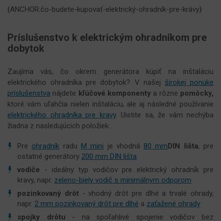
{ANCHOR:čo-budete-kupovať-elektrický-ohradník-pre-krávy}
Príslušenstvo k elektrickým ohradníkom pre
dobytok
Zaujíma vás, čo okrem generátora kúpiť na inštaláciu
elektrického ohradníka pre dobytok? V našej
širokej ponuke
príslušenstva
nájdete
kľúčové komponenty
a rôzne
pomôcky,
ktoré vám uľahčia nielen inštaláciu, ale aj následné používanie
elektrického ohradníka pre kravy
. Uistite sa, že vám nechýba
žiadna z nasledujúcich položiek:
Pre
ohradník
radu
M mini
je vhodná
80 mm
DIN lišta
, pre
ostatné generátory
200 mm DIN lišta
.
vodiče
- ideálny typ vodičov pre elektrický ohradník pre
kravy, napr.
zeleno-biely vodič s minimálnym odporom
pozinkovaný drôt
- vhodný drôt pre dlhé a trvalé ohrady,
napr.
2 mm pozinkovaný drôt pre dlhé
a
zaťažené ohrady
spojky drôtu
- na spoľahlivé spojenie vodičov bez