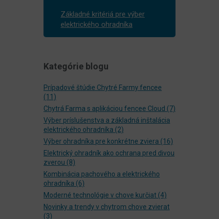
Základné kritériá pre výber
elektrického ohradníka
Kategórie blogu
Prípadové štúdie Chytré Farmy fencee
(11)
Chytrá Farma s aplikáciou fencee Cloud
(7)
Výber príslušenstva a základná inštalácia
elektrického ohradníka
(2)
Výber ohradníka pre konkrétne zviera
(16)
Elektrický ohradník ako ochrana pred divou
zverou
(8)
Kombinácia pachového a elektrického
ohradníka
(6)
Moderné technológie v chove kurčiat
(4)
Novinky a trendy v chytrom chove zvierat
(3)