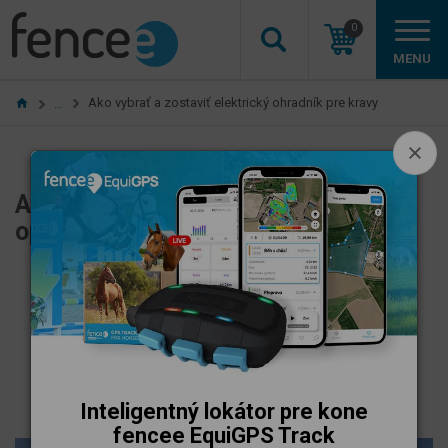
0
MENU
Ako vybrať a zostaviť elektrický ohradník pre kravy
…
Ako vybrať a zostaviť elektrický
oplotok pre dobytok
14. 07. 2022
Výber ohradníka pre konkrétne zviera
Autor
Natálie
Fausová
Inteligentný lokátor pre kone
fencee EquiGPS Track