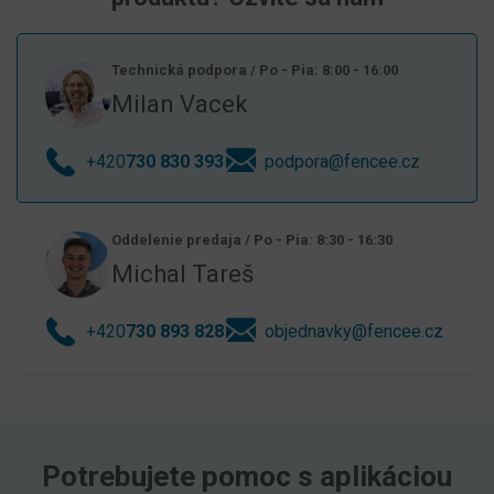
Technická podpora
/
Po - Pia: 8:00 - 16:00
Milan Vacek
+420
730 830 393
podpora@fencee.cz
Oddelenie predaja
/
Po - Pia: 8:30 - 16:30
Michal Tareš
+420
730 893 828
objednavky@fencee.cz
Potrebujete pomoc s aplikáciou